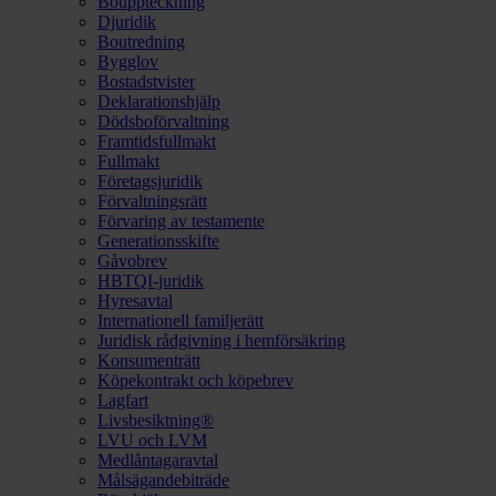
Bouppteckning
Djuridik
Boutredning
Bygglov
Bostadstvister
Deklarationshjälp
Dödsboförvaltning
Framtidsfullmakt
Fullmakt
Företagsjuridik
Förvaltningsrätt
Förvaring av testamente
Generationsskifte
Gåvobrev
HBTQI-juridik
Hyresavtal
Internationell familjerätt
Juridisk rådgivning i hemförsäkring
Konsumenträtt
Köpekontrakt och köpebrev
Lagfart
Livsbesiktning®
LVU och LVM
Medlåntagaravtal
Målsägandebiträde