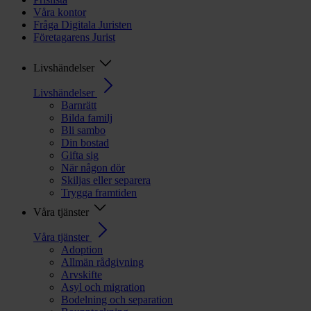
Våra kontor
Fråga Digitala Juristen
Företagarens Jurist
Livshändelser
Livshändelser
Barnrätt
Bilda familj
Bli sambo
Din bostad
Gifta sig
När någon dör
Skiljas eller separera
Trygga framtiden
Våra tjänster
Våra tjänster
Adoption
Allmän rådgivning
Arvskifte
Asyl och migration
Bodelning och separation