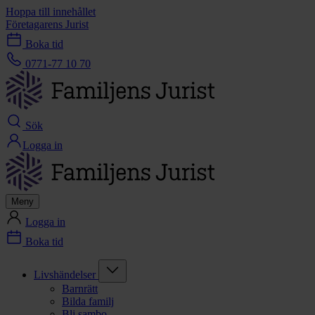
Hoppa till innehållet
Företagarens Jurist
Boka tid
0771-77 10 70
Sök
Logga in
Meny
Logga in
Boka tid
Livshändelser
Barnrätt
Bilda familj
Bli sambo