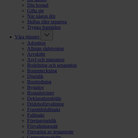
Din bostad
Gifta sig
När någon dör
Skiljas eller separera
Trygga framtiden
Våra tjänster
Adoption
Allmän rådgivning
Arvskifte
Asyl och migration
Bodelning och separation
Bouppteckning
Djuridik
Boutredning
Bygglov
Bostadstvister
Deklarationshjälp
Dödsboförvaltning
Framtidsfullmakt
Fullmakt
Företagsjuridik
Förvaltningsrätt
Förvaring av testamente
Generationsskifte