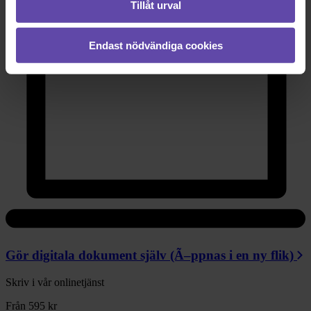
Löpande timpris
Tillåt urval
Endast nödvändiga cookies
Gör digitala dokument själv
(Ã–ppnas i en ny flik)
Skriv i vår onlinetjänst
Från 595 kr