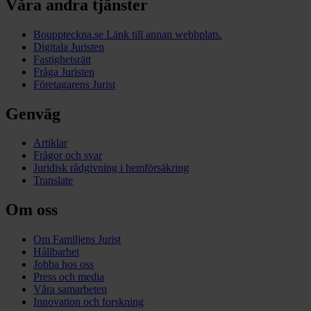
Våra andra tjänster
Bouppteckna.se
Länk till annan webbplats.
Digitala Juristen
Fastighetsrätt
Fråga Juristen
Företagarens Jurist
Genväg
Artiklar
Frågor och svar
Juridisk rådgivning i hemförsäkring
Translate
Om oss
Om Familjens Jurist
Hållbarhet
Jobba hos oss
Press och media
Våra samarbeten
Innovation och forskning