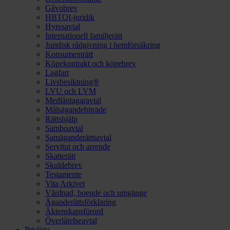
Gåvobrev
HBTQI-juridik
Hyresavtal
Internationell familjerätt
Juridisk rådgivning i hemförsäkring
Konsumenträtt
Köpekontrakt och köpebrev
Lagfart
Livsbesiktning®
LVU och LVM
Medlåntagaravtal
Målsägandebiträde
Rättshjälp
Samboavtal
Samäganderättsavtal
Servitut och arrende
Skatterätt
Skuldebrev
Testamente
Vita Arkivet
Vårdnad, boende och umgänge
Äganderättsförklaring
Äktenskapsförord
Överlåtelseavtal
Prislista