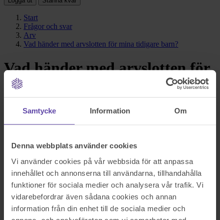
Logga ut
Stanna kvar
Start
Frågor och svar
Arv
Vad händer med arvslotten för mina tidigare barn?
Vad händer med arvslotten för
mina tidigare barn?
Svar i korthet
Samtycke
Information
Om
Barn från en tidigare relation har som huvudregel rätt att få ut sitt arv
direkt när deras förälder avlider. De kan dock välja att avstå från
Denna webbplats använder cookies
arvet tills vidare och i stället få det som efterarv när den efterlevande
maken eller makan senare går bort.
Vi använder cookies på vår webbsida för att anpassa
innehållet och annonserna till användarna, tillhandahålla
funktioner för sociala medier och analysera vår trafik. Vi
vidarebefordrar även sådana cookies och annan
information från din enhet till de sociala medier och
annons- och analysföretag som vi samarbetar med.