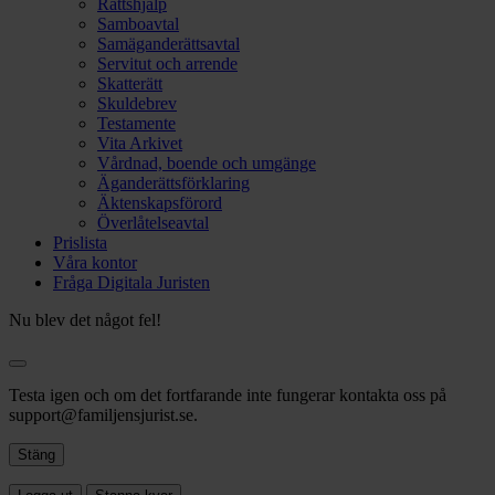
Rättshjälp
Samboavtal
Samäganderättsavtal
Servitut och arrende
Skatterätt
Skuldebrev
Testamente
Vita Arkivet
Vårdnad, boende och umgänge
Äganderättsförklaring
Äktenskapsförord
Överlåtelseavtal
Prislista
Våra kontor
Fråga Digitala Juristen
Nu blev det något fel!
Testa igen och om det fortfarande inte fungerar kontakta oss på
support@familjensjurist.se.
Stäng