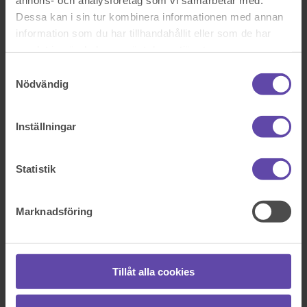
Dessa kan i sin tur kombinera informationen med annan
information som du har tillhandahållit eller som de har
samlat in när du har använt deras tjänster.
Samtyckesval
Nödvändig
Inställningar
Statistik
Marknadsföring
Vill du ha personlig rådgivning?
(Ã–ppnas i en ny
flik)
Tillåt alla cookies
Boka tid med en jurist