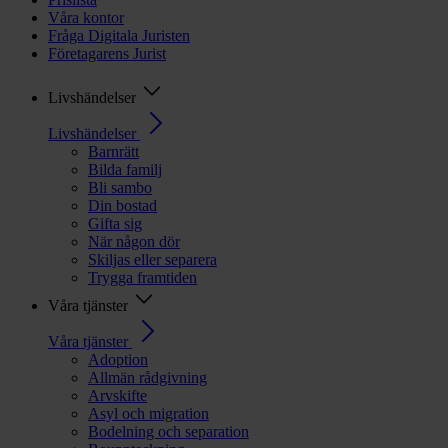
Våra kontor
Fråga Digitala Juristen
Företagarens Jurist
Livshändelser
Livshändelser
Barnrätt
Bilda familj
Bli sambo
Din bostad
Gifta sig
När någon dör
Skiljas eller separera
Trygga framtiden
Våra tjänster
Våra tjänster
Adoption
Allmän rådgivning
Arvskifte
Asyl och migration
Bodelning och separation