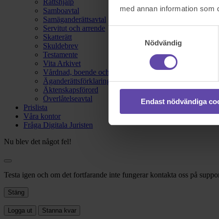
Rättshjälp
med annan information som du 
Samboavtal
Samäganderättsavtal
Servitut och arrende
Samtyckesval
Skatterätt
Nödvändig
Skuldebrev
Testamente
Vita Arkivet
Vårdnad, boende och umgänge
Äganderättsförklaring
Äktenskapsförord
Överlåtelseavtal
Endast nödvändiga co
Prislista
Våra kontor
Fråga Digitala Juristen
Nu blev det något fel!
Testa igen och om det fortfarande inte fungerar kontakta oss på suppor
Stäng
Logga ut
Stanna kvar