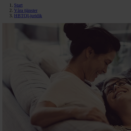
Start
Våra tjänster
HBTQI-juridik