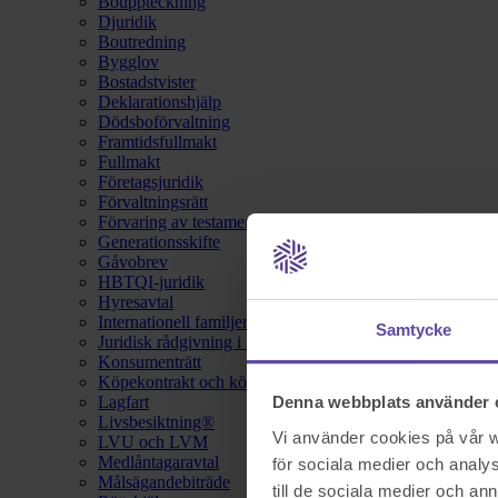
Bouppteckning
Djuridik
Boutredning
Bygglov
Bostadstvister
Deklarationshjälp
Dödsboförvaltning
Framtidsfullmakt
Fullmakt
Företagsjuridik
Förvaltningsrätt
Förvaring av testamente
Generationsskifte
Gåvobrev
HBTQI-juridik
Hyresavtal
Internationell familjerätt
Samtycke
Juridisk rådgivning i hemförsäkring
Konsumenträtt
Köpekontrakt och köpebrev
Lagfart
Denna webbplats använder 
Livsbesiktning®
Vi använder cookies på vår we
LVU och LVM
Medlåntagaravtal
för sociala medier och analys
Målsägandebiträde
till de sociala medier och a