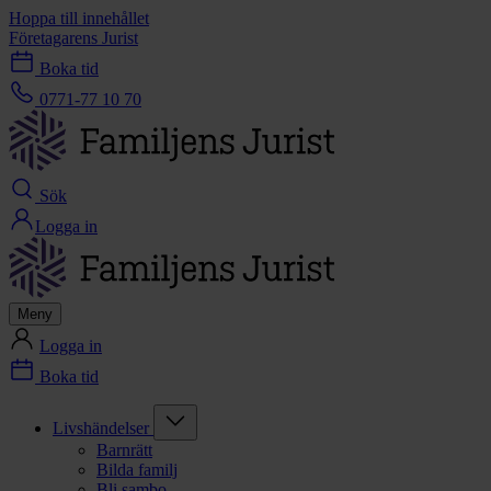
Hoppa till innehållet
Företagarens Jurist
Boka tid
0771-77 10 70
Sök
Logga in
Meny
Logga in
Boka tid
Livshändelser
Barnrätt
Bilda familj
Bli sambo