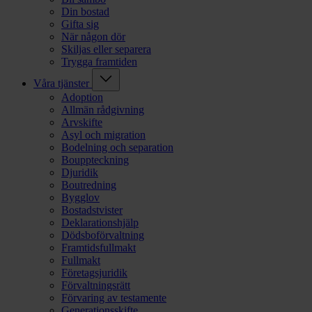
Din bostad
Gifta sig
När någon dör
Skiljas eller separera
Trygga framtiden
Våra tjänster
Adoption
Allmän rådgivning
Arvskifte
Asyl och migration
Bodelning och separation
Bouppteckning
Djuridik
Boutredning
Bygglov
Bostadstvister
Deklarationshjälp
Dödsboförvaltning
Framtidsfullmakt
Fullmakt
Företagsjuridik
Förvaltningsrätt
Förvaring av testamente
Generationsskifte