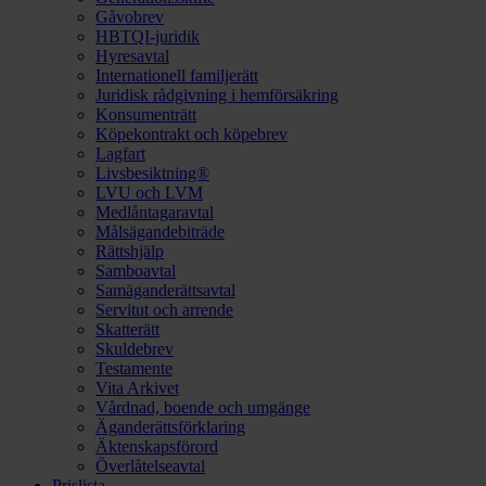
Gåvobrev
HBTQI-juridik
Hyresavtal
Internationell familjerätt
Juridisk rådgivning i hemförsäkring
Konsumenträtt
Köpekontrakt och köpebrev
Lagfart
Livsbesiktning®
LVU och LVM
Medlåntagaravtal
Målsägandebiträde
Rättshjälp
Samboavtal
Samäganderättsavtal
Servitut och arrende
Skatterätt
Skuldebrev
Testamente
Vita Arkivet
Vårdnad, boende och umgänge
Äganderättsförklaring
Äktenskapsförord
Överlåtelseavtal
Prislista