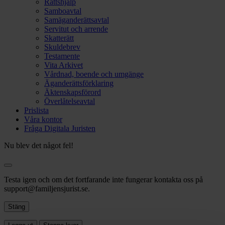
Rättshjälp
Samboavtal
Samäganderättsavtal
Servitut och arrende
Skatterätt
Skuldebrev
Testamente
Vita Arkivet
Vårdnad, boende och umgänge
Äganderättsförklaring
Äktenskapsförord
Överlåtelseavtal
Prislista
Våra kontor
Fråga Digitala Juristen
Nu blev det något fel!
Testa igen och om det fortfarande inte fungerar kontakta oss på
support@familjensjurist.se.
Stäng