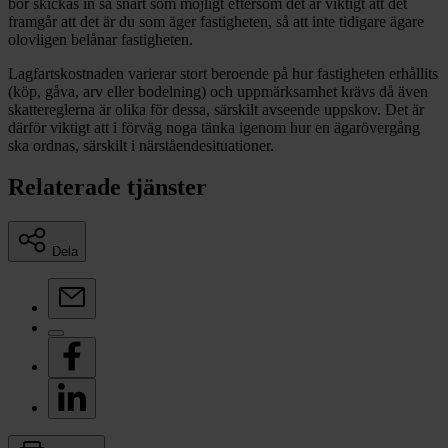
bör skickas in så snart som möjligt eftersom det är viktigt att det
framgår att det är du som äger fastigheten, så att inte tidigare ägare
olovligen belånar fastigheten.
Lagfartskostnaden varierar stort beroende på hur fastigheten erhållits
(köp, gåva, arv eller bodelning) och uppmärksamhet krävs då även
skattereglerna är olika för dessa, särskilt avseende uppskov. Det är
därför viktigt att i förväg noga tänka igenom hur en ägarövergång
ska ordnas, särskilt i närståendesituationer.
Relaterade tjänster
Dela