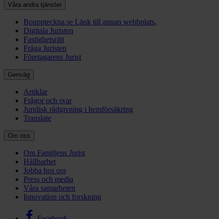
Våra andra tjänster
Bouppteckna.se
Länk till annan webbplats.
Digitala Juristen
Fastighetsrätt
Fråga Juristen
Företagarens Jurist
Genväg
Artiklar
Frågor och svar
Juridisk rådgivning i hemförsäkring
Translate
Om oss
Om Familjens Jurist
Hållbarhet
Jobba hos oss
Press och media
Våra samarbeten
Innovation och forskning
Facebook