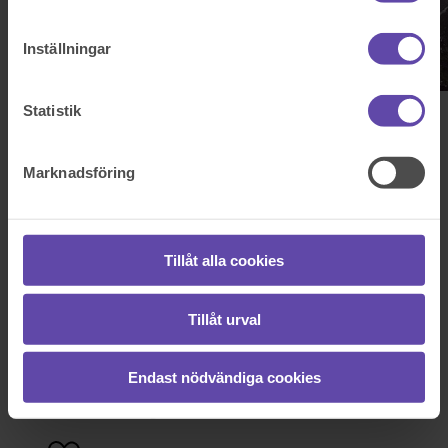
Inställningar
Statistik
Lagfart
Marknadsföring
Lagfartsansökan måste göras om du köper eller får en fastighet i
gåva, vid arvskifte eller genom bodelning. Genom att ansöka om
lagfart blir du registrerad som ägare till fastigheten.
Tillåt alla cookies
Tillåt urval
Fredrik Aldmo, Senior jurist fastighetsrätt
Uppdaterad:
2026-04-13
Endast nödvändiga cookies
Boka tid med jurist