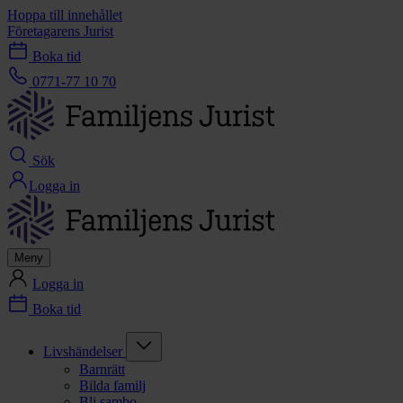
Hoppa till innehållet
Företagarens Jurist
Boka tid
0771-77 10 70
Sök
Logga in
Meny
Logga in
Boka tid
Livshändelser
Barnrätt
Bilda familj
Bli sambo