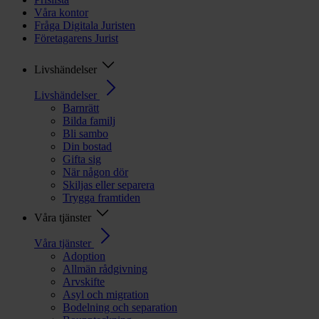
Våra kontor
Fråga Digitala Juristen
Företagarens Jurist
Livshändelser
Livshändelser
Barnrätt
Bilda familj
Bli sambo
Din bostad
Gifta sig
När någon dör
Skiljas eller separera
Trygga framtiden
Våra tjänster
Våra tjänster
Adoption
Allmän rådgivning
Arvskifte
Asyl och migration
Bodelning och separation