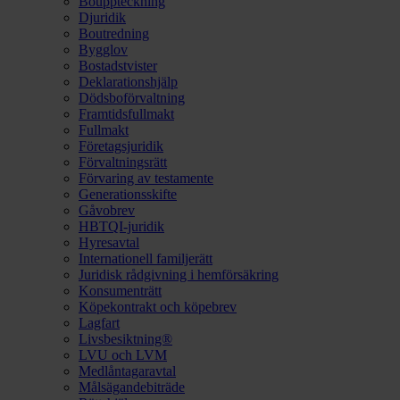
Bouppteckning
Djuridik
Boutredning
Bygglov
Bostadstvister
Deklarationshjälp
Dödsboförvaltning
Framtidsfullmakt
Fullmakt
Företagsjuridik
Förvaltningsrätt
Förvaring av testamente
Generationsskifte
Gåvobrev
HBTQI-juridik
Hyresavtal
Internationell familjerätt
Juridisk rådgivning i hemförsäkring
Konsumenträtt
Köpekontrakt och köpebrev
Lagfart
Livsbesiktning®
LVU och LVM
Medlåntagaravtal
Målsägandebiträde