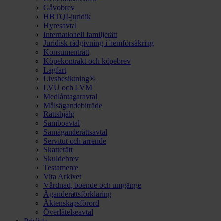
Gåvobrev
HBTQI-juridik
Hyresavtal
Internationell familjerätt
Juridisk rådgivning i hemförsäkring
Konsumenträtt
Köpekontrakt och köpebrev
Lagfart
Livsbesiktning®
LVU och LVM
Medlåntagaravtal
Målsägandebiträde
Rättshjälp
Samboavtal
Samäganderättsavtal
Servitut och arrende
Skatterätt
Skuldebrev
Testamente
Vita Arkivet
Vårdnad, boende och umgänge
Äganderättsförklaring
Äktenskapsförord
Överlåtelseavtal
Prislista