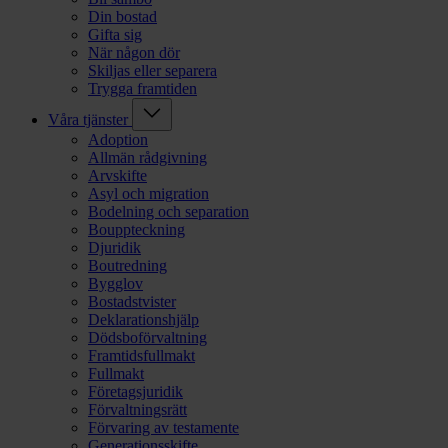
Din bostad
Gifta sig
När någon dör
Skiljas eller separera
Trygga framtiden
Våra tjänster
Adoption
Allmän rådgivning
Arvskifte
Asyl och migration
Bodelning och separation
Bouppteckning
Djuridik
Boutredning
Bygglov
Bostadstvister
Deklarationshjälp
Dödsboförvaltning
Framtidsfullmakt
Fullmakt
Företagsjuridik
Förvaltningsrätt
Förvaring av testamente
Generationsskifte