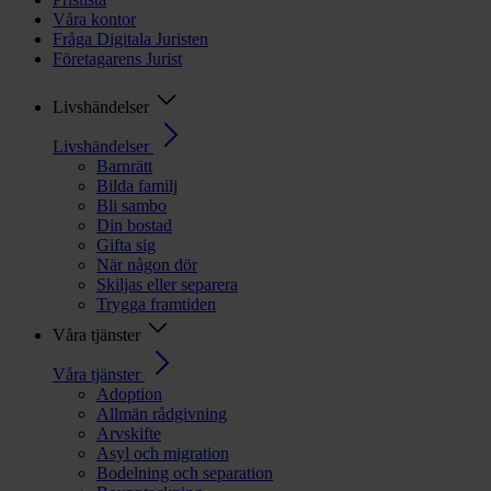
Våra kontor
Fråga Digitala Juristen
Företagarens Jurist
Livshändelser
Livshändelser
Barnrätt
Bilda familj
Bli sambo
Din bostad
Gifta sig
När någon dör
Skiljas eller separera
Trygga framtiden
Våra tjänster
Våra tjänster
Adoption
Allmän rådgivning
Arvskifte
Asyl och migration
Bodelning och separation