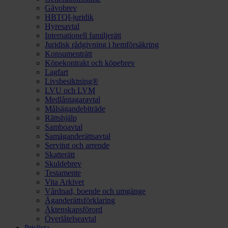
Gåvobrev
HBTQI-juridik
Hyresavtal
Internationell familjerätt
Juridisk rådgivning i hemförsäkring
Konsumenträtt
Köpekontrakt och köpebrev
Lagfart
Livsbesiktning®
LVU och LVM
Medlåntagaravtal
Målsägandebiträde
Rättshjälp
Samboavtal
Samäganderättsavtal
Servitut och arrende
Skatterätt
Skuldebrev
Testamente
Vita Arkivet
Vårdnad, boende och umgänge
Äganderättsförklaring
Äktenskapsförord
Överlåtelseavtal
Prislista