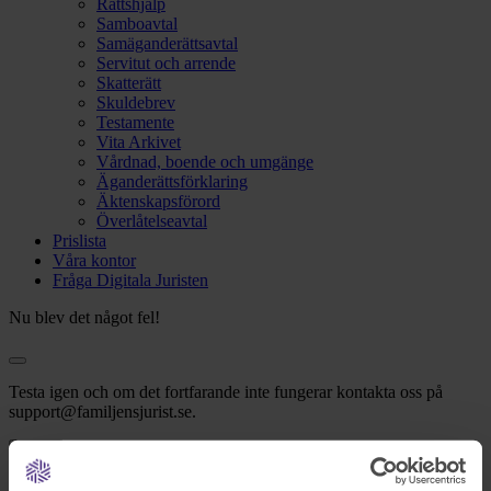
Rättshjälp
Samboavtal
Samäganderättsavtal
Servitut och arrende
Skatterätt
Skuldebrev
Testamente
Vita Arkivet
Vårdnad, boende och umgänge
Äganderättsförklaring
Äktenskapsförord
Överlåtelseavtal
Prislista
Våra kontor
Fråga Digitala Juristen
Nu blev det något fel!
Testa igen och om det fortfarande inte fungerar kontakta oss på
support@familjensjurist.se.
Stäng