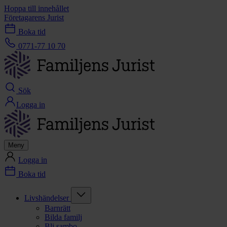
Hoppa till innehållet
Företagarens Jurist
Boka tid
0771-77 10 70
Sök
Logga in
Meny
Logga in
Boka tid
Livshändelser
Barnrätt
Bilda familj
Bli sambo