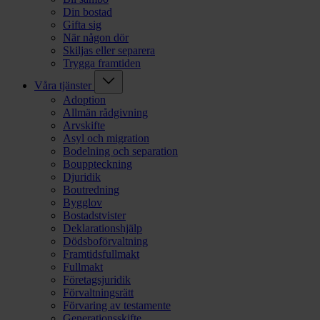
Din bostad
Gifta sig
När någon dör
Skiljas eller separera
Trygga framtiden
Våra tjänster
Adoption
Allmän rådgivning
Arvskifte
Asyl och migration
Bodelning och separation
Bouppteckning
Djuridik
Boutredning
Bygglov
Bostadstvister
Deklarationshjälp
Dödsboförvaltning
Framtidsfullmakt
Fullmakt
Företagsjuridik
Förvaltningsrätt
Förvaring av testamente
Generationsskifte