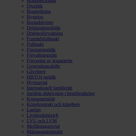
Bouppteckning
Djuridik
Boutredning
Bygglov
Bostadstvister
Deklarationshjälp
Dödsboförvaltning
Framtidsfullmakt
Fullmakt
Företagsjuridik
Förvaltningsrätt
Förvaring av testamente
Generationsskifte
Gåvobrev
HBTQI-juridik
Hyresavtal
Internationell familjerätt
Juridisk rådgivning i hemförsäkring
Konsumenträtt
Köpekontrakt och köpebrev
Lagfart
Livsbesiktning®
LVU och LVM
Medlåntagaravtal
Målsägandebiträde