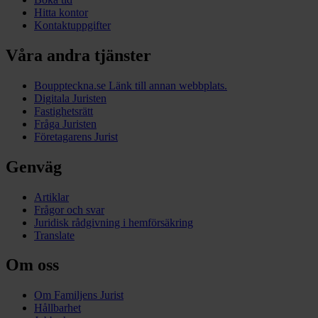
Hitta kontor
Kontaktuppgifter
Våra andra tjänster
Bouppteckna.se
Länk till annan webbplats.
Digitala Juristen
Fastighetsrätt
Fråga Juristen
Företagarens Jurist
Genväg
Artiklar
Frågor och svar
Juridisk rådgivning i hemförsäkring
Translate
Om oss
Om Familjens Jurist
Hållbarhet