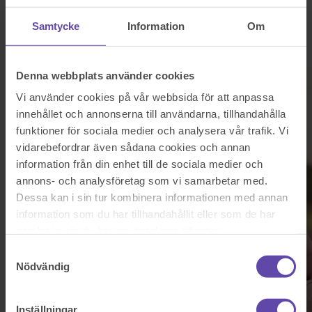
Logga ut
Stanna kvar
Start
Samtycke
Information
Om
Våra tjänster
Adoption
Denna webbplats använder cookies
Vi använder cookies på vår webbsida för att anpassa
innehållet och annonserna till användarna, tillhandahålla
funktioner för sociala medier och analysera vår trafik. Vi
vidarebefordrar även sådana cookies och annan
information från din enhet till de sociala medier och
annons- och analysföretag som vi samarbetar med.
Dessa kan i sin tur kombinera informationen med annan
information som du har tillhandahållit eller som de har
samlat in när du har använt deras tjänster.
Samtyckesval
Nödvändig
Inställningar