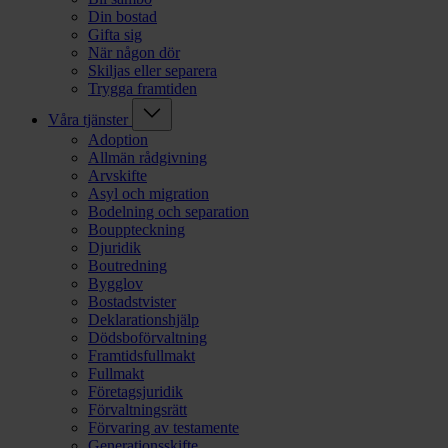
Din bostad
Gifta sig
När någon dör
Skiljas eller separera
Trygga framtiden
Våra tjänster
Adoption
Allmän rådgivning
Arvskifte
Asyl och migration
Bodelning och separation
Bouppteckning
Djuridik
Boutredning
Bygglov
Bostadstvister
Deklarationshjälp
Dödsboförvaltning
Framtidsfullmakt
Fullmakt
Företagsjuridik
Förvaltningsrätt
Förvaring av testamente
Generationsskifte