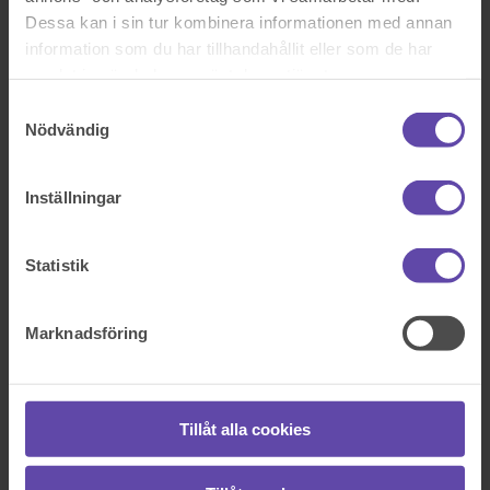
Dessa kan i sin tur kombinera informationen med annan
information som du har tillhandahållit eller som de har
samlat in när du har använt deras tjänster.
Samtyckesval
Nödvändig
Inställningar
Statistik
Vill du ha personlig rådgivning?
(Ã–ppnas i en ny
Marknadsföring
flik)
Boka tid med en jurist
Tillåt alla cookies
Löpande timpris