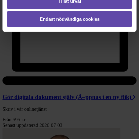
Tillåt urval
Endast nödvändiga cookies
Gör digitala dokument själv
(Ã–ppnas i en ny flik)
Skriv i vår onlinetjänst
Från 595 kr
Senast uppdaterad 2026-07-03