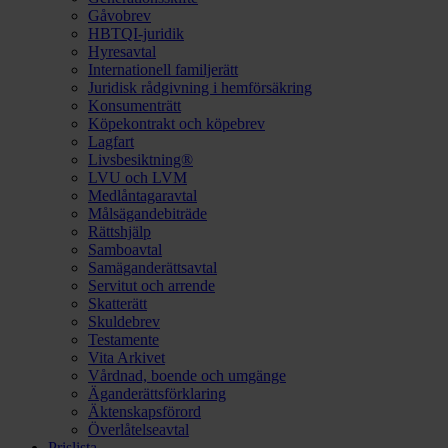
Gåvobrev
HBTQI-juridik
Hyresavtal
Internationell familjerätt
Juridisk rådgivning i hemförsäkring
Konsumenträtt
Köpekontrakt och köpebrev
Lagfart
Livsbesiktning®
LVU och LVM
Medlåntagaravtal
Målsägandebiträde
Rättshjälp
Samboavtal
Samäganderättsavtal
Servitut och arrende
Skatterätt
Skuldebrev
Testamente
Vita Arkivet
Vårdnad, boende och umgänge
Äganderättsförklaring
Äktenskapsförord
Överlåtelseavtal
Prislista