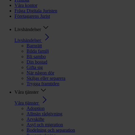
Våra kontor
Fråga Digitala Juristen
Företagarens Jurist
Livshändelser
Livshändelser
Barnrätt
Bilda familj
Bli sambo
Din bostad
Gifta sig
När någon dör
Skiljas eller separera
Trygga framtiden
Våra tjänster
Våra tjänster
Adoption
Allmän rådgivning
Arvskifte
Asyl och migration
Bodelning och separation