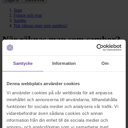
Logga ut
Stanna kvar
Start
Frågor och svar
Sambo
När räknas man som sambos?
När räknas man som sambor?
Svar i korthet
Samtycke
Information
Om
Ni räknas som sambor när ni bor tillsammans i ett parförhållande
och har ett gemensamt hushåll. Boendet ska vara avsett att vara
permanent, och ingen av er får vara gift.
Denna webbplats använder cookies
Vi använder cookies på vår webbsida för att anpassa
innehållet och annonserna till användarna, tillhandahålla
funktioner för sociala medier och analysera vår trafik. Vi
vidarebefordrar även sådana cookies och annan
information från din enhet till de sociala medier och
annons- och analysföretag som vi samarbetar med.