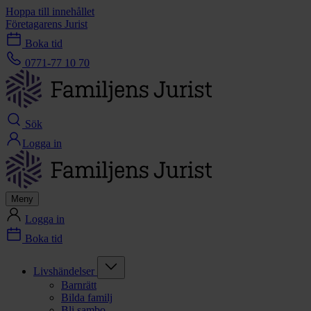
Hoppa till innehållet
Företagarens Jurist
Boka tid
0771-77 10 70
Sök
Logga in
Meny
Logga in
Boka tid
Livshändelser
Barnrätt
Bilda familj
Bli sambo