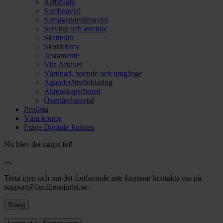
Rättshjälp
Samboavtal
Samäganderättsavtal
Servitut och arrende
Skatterätt
Skuldebrev
Testamente
Vita Arkivet
Vårdnad, boende och umgänge
Äganderättsförklaring
Äktenskapsförord
Överlåtelseavtal
Prislista
Våra kontor
Fråga Digitala Juristen
Nu blev det något fel!
Testa igen och om det fortfarande inte fungerar kontakta oss på
support@familjensjurist.se.
Stäng