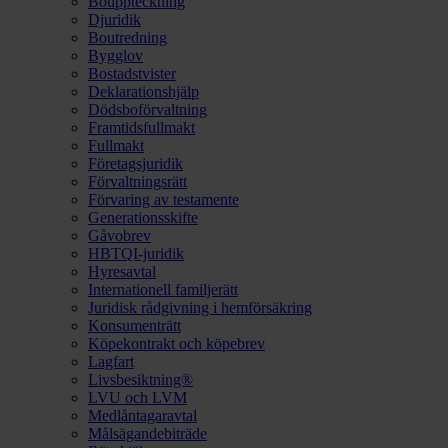
Bouppteckning
Djuridik
Boutredning
Bygglov
Bostadstvister
Deklarationshjälp
Dödsboförvaltning
Framtidsfullmakt
Fullmakt
Företagsjuridik
Förvaltningsrätt
Förvaring av testamente
Generationsskifte
Gåvobrev
HBTQI-juridik
Hyresavtal
Internationell familjerätt
Juridisk rådgivning i hemförsäkring
Konsumenträtt
Köpekontrakt och köpebrev
Lagfart
Livsbesiktning®
LVU och LVM
Medlåntagaravtal
Målsägandebiträde