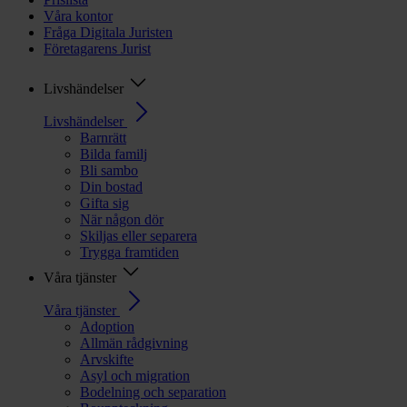
Våra kontor
Fråga Digitala Juristen
Företagarens Jurist
Livshändelser
Livshändelser
Barnrätt
Bilda familj
Bli sambo
Din bostad
Gifta sig
När någon dör
Skiljas eller separera
Trygga framtiden
Våra tjänster
Våra tjänster
Adoption
Allmän rådgivning
Arvskifte
Asyl och migration
Bodelning och separation