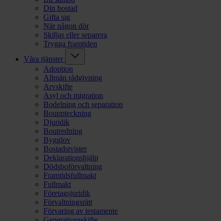
Din bostad
Gifta sig
När någon dör
Skiljas eller separera
Trygga framtiden
Våra tjänster
Adoption
Allmän rådgivning
Arvskifte
Asyl och migration
Bodelning och separation
Bouppteckning
Djuridik
Boutredning
Bygglov
Bostadstvister
Deklarationshjälp
Dödsboförvaltning
Framtidsfullmakt
Fullmakt
Företagsjuridik
Förvaltningsrätt
Förvaring av testamente
Generationsskifte