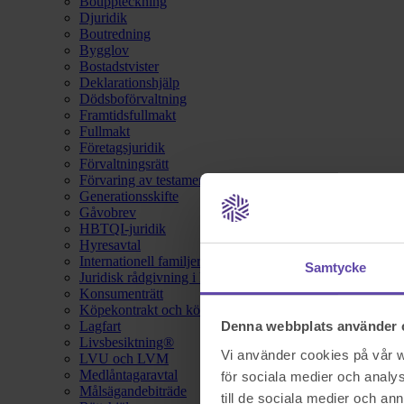
Bouppteckning
Djuridik
Boutredning
Bygglov
Bostadstvister
Deklarationshjälp
Dödsboförvaltning
Framtidsfullmakt
Fullmakt
Företagsjuridik
Förvaltningsrätt
Förvaring av testamente
Generationsskifte
Gåvobrev
HBTQI-juridik
Hyresavtal
Internationell familjerätt
Samtycke
Juridisk rådgivning i hemförsäkring
Konsumenträtt
Köpekontrakt och köpebrev
Lagfart
Denna webbplats använder 
Livsbesiktning®
Vi använder cookies på vår we
LVU och LVM
Medlåntagaravtal
för sociala medier och analys
Målsägandebiträde
till de sociala medier och a