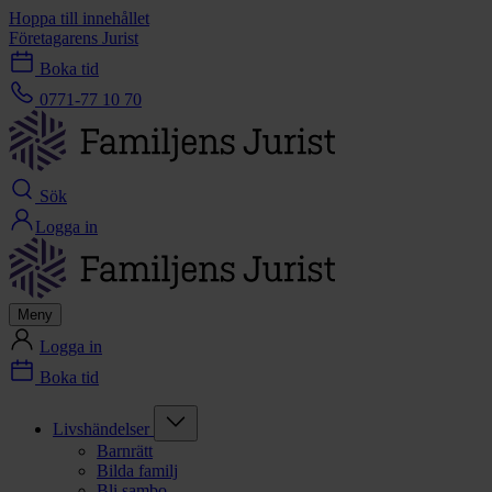
Hoppa till innehållet
Företagarens Jurist
Boka tid
0771-77 10 70
Sök
Logga in
Meny
Logga in
Boka tid
Livshändelser
Barnrätt
Bilda familj
Bli sambo