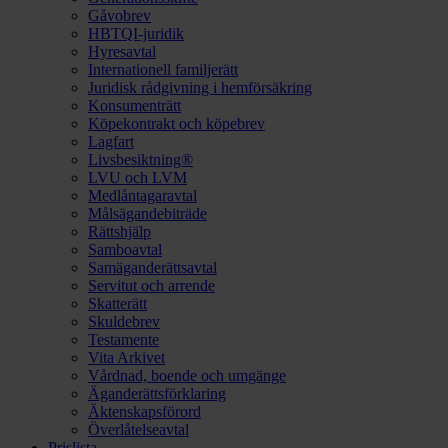
Gåvobrev
HBTQI-juridik
Hyresavtal
Internationell familjerätt
Juridisk rådgivning i hemförsäkring
Konsumenträtt
Köpekontrakt och köpebrev
Lagfart
Livsbesiktning®
LVU och LVM
Medlåntagaravtal
Målsägandebiträde
Rättshjälp
Samboavtal
Samäganderättsavtal
Servitut och arrende
Skatterätt
Skuldebrev
Testamente
Vita Arkivet
Vårdnad, boende och umgänge
Äganderättsförklaring
Äktenskapsförord
Överlåtelseavtal
Prislista