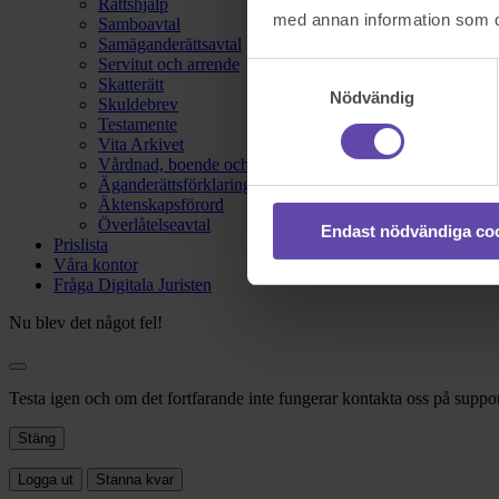
Rättshjälp
med annan information som du 
Samboavtal
Samäganderättsavtal
Servitut och arrende
Samtyckesval
Skatterätt
Nödvändig
Skuldebrev
Testamente
Vita Arkivet
Vårdnad, boende och umgänge
Äganderättsförklaring
Äktenskapsförord
Överlåtelseavtal
Endast nödvändiga co
Prislista
Våra kontor
Fråga Digitala Juristen
Nu blev det något fel!
Testa igen och om det fortfarande inte fungerar kontakta oss på suppor
Stäng
Logga ut
Stanna kvar