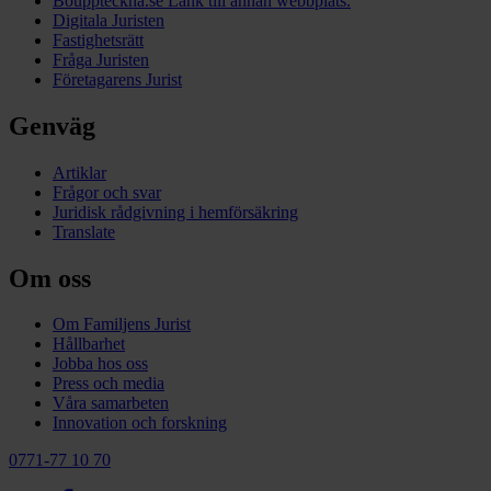
Bouppteckna.se
Länk till annan webbplats.
Digitala Juristen
Fastighetsrätt
Fråga Juristen
Företagarens Jurist
Genväg
Artiklar
Frågor och svar
Juridisk rådgivning i hemförsäkring
Translate
Om oss
Om Familjens Jurist
Hållbarhet
Jobba hos oss
Press och media
Våra samarbeten
Innovation och forskning
0771-77 10 70