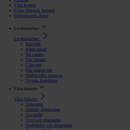
Våra kontor
Fråga Digitala Juristen
Företagarens Jurist
Livshändelser
Livshändelser
Barnrätt
Bilda familj
Bli sambo
Din bostad
Gifta sig
När någon dör
Skiljas eller separera
Trygga framtiden
Våra tjänster
Våra tjänster
Adoption
Allmän rådgivning
Arvskifte
Asyl och migration
Bodelning och separation