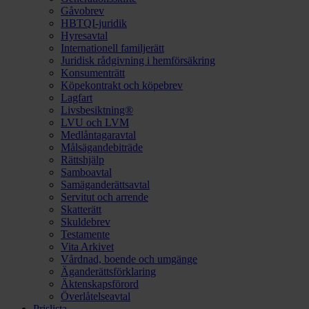
Gåvobrev
HBTQI-juridik
Hyresavtal
Internationell familjerätt
Juridisk rådgivning i hemförsäkring
Konsumenträtt
Köpekontrakt och köpebrev
Lagfart
Livsbesiktning®
LVU och LVM
Medlåntagaravtal
Målsägandebiträde
Rättshjälp
Samboavtal
Samäganderättsavtal
Servitut och arrende
Skatterätt
Skuldebrev
Testamente
Vita Arkivet
Vårdnad, boende och umgänge
Äganderättsförklaring
Äktenskapsförord
Överlåtelseavtal
Prislista