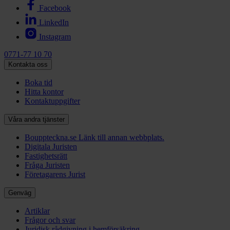
Facebook
LinkedIn
Instagram
0771-77 10 70
Kontakta oss
Boka tid
Hitta kontor
Kontaktuppgifter
Våra andra tjänster
Bouppteckna.se
Länk till annan webbplats.
Digitala Juristen
Fastighetsrätt
Fråga Juristen
Företagarens Jurist
Genväg
Artiklar
Frågor och svar
Juridisk rådgivning i hemförsäkring