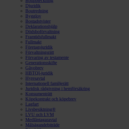
Bouppteckning
Djuridik
Boutredning
Bygglov
Bostadstvister
Deklarationshjälp
Dödsboförvaltning
Framtidsfullmakt
Fullmakt
Företagsjuridik
Förvaltningsrätt
Förvaring av testamente
Generationsskifte
Gåvobrev
HBTQI-juridik
Hyresavtal
Internationell familjerätt
Juridisk rådgivning i hemförsäkring
Konsumenträtt
Köpekontrakt och köpebrev
Lagfart
Livsbesiktning®
LVU och LVM
Medlåntagaravtal
Målsägandebiträde