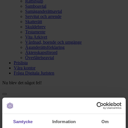
Rättshjälp
Samboavtal
Samäganderättsavtal
Servitut och arrende
Skatterätt
Skuldebrev
Testamente
Vita Arkivet
Vårdnad, boende och umgänge
Äganderättsförklaring
Äktenskapsförord
Överlåtelseavtal
Prislista
Våra kontor
Fråga Digitala Juristen
Nu blev det något fel!
Testa igen och om det fortfarande inte fungerar kontakta oss på
support@familjensjurist.se.
Stäng
Samtycke
Information
Om