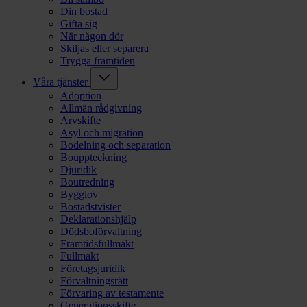
Din bostad
Gifta sig
När någon dör
Skiljas eller separera
Trygga framtiden
Våra tjänster
Adoption
Allmän rådgivning
Arvskifte
Asyl och migration
Bodelning och separation
Bouppteckning
Djuridik
Boutredning
Bygglov
Bostadstvister
Deklarationshjälp
Dödsboförvaltning
Framtidsfullmakt
Fullmakt
Företagsjuridik
Förvaltningsrätt
Förvaring av testamente
Generationsskifte