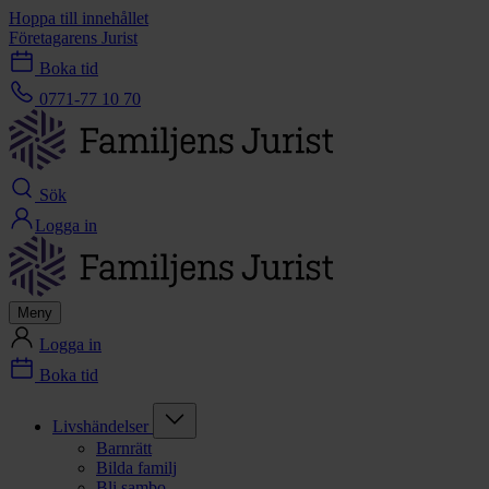
Hoppa till innehållet
Företagarens Jurist
Boka tid
0771-77 10 70
Sök
Logga in
Meny
Logga in
Boka tid
Livshändelser
Barnrätt
Bilda familj
Bli sambo