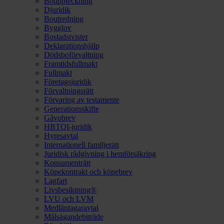
Bouppteckning
Djuridik
Boutredning
Bygglov
Bostadstvister
Deklarationshjälp
Dödsboförvaltning
Framtidsfullmakt
Fullmakt
Företagsjuridik
Förvaltningsrätt
Förvaring av testamente
Generationsskifte
Gåvobrev
HBTQI-juridik
Hyresavtal
Internationell familjerätt
Juridisk rådgivning i hemförsäkring
Konsumenträtt
Köpekontrakt och köpebrev
Lagfart
Livsbesiktning®
LVU och LVM
Medlåntagaravtal
Målsägandebiträde