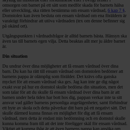
omsorgen om barnet på ett sätt som medför skada för barnets hälsa
eller utveckling, ska rätten bestämma om ensam vårdnad,
6 kap 7 §
.
Domstolen kan även besluta om ensam vårdnad om ena föräldern är
varaktigt förhindrar att utöva vårdnaden (tex om denne befinner sig
på okänd ort).
Utgångspunkten i vårdnadsfrågor är alltid barnets bästa. Hänsyn ska
även tas till barnets egen vilja. Detta beaktas allt mer ju äldre barnet
är.
Din situation
Du undrar över dina möjligheter att få ensam vårdnad över dina
barn. Du kan ha rätt till ensam vårdnad om domstolen bedömer att
barnens pappa är olämplig som förälder. Det krävs ofta ganska
mycket för att ensam vårdnad ska ges. Jag kan inte ge dig något
exakt svar på hur en domstol skulle bedöma din situation, men det
som talar för att du skulle få ensam vårdnad över dina barn är att
barnen under hela tiden har bott hos dig, pappan verkar inte ta sitt
ansvar vad gäller barnens personliga angelägenheter, samt förhindrar
ett byte av skola och detta påverkar ditt barn på ett negativt sätt. Det
skulle därmed kunna finnas en möjlighet för dig att få ensam
vårdnad, men detta är endast min bedömning och en domstol skulle
kunna komma fram till att det inte föreligger skäl för ensam vårdnad.
Viktigt att komma ihåg är att även barnens pappa kan ansöka om