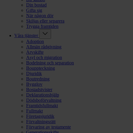
Din bostad
Gifta sig
När någon dör
Skiljas eller separera
Trygga framtiden
Våra tjänster
Adoption
Allmän rådgivning
Arvskifte
Asyl och migration
Bodelning och separation
Bouppteckning
Djuridik
Boutredning
Bygglov
Bostadstvister
Deklarationshjälp
Dödsboförvaltning
Framtidsfullmakt
Fullmakt
Företagsjuridik
Förvaltningsrätt
Förvaring av testamente
Generationsskifte