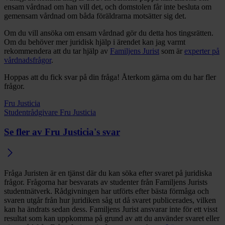
ensam vårdnad om han vill det, och domstolen får inte besluta om
gemensam vårdnad om båda föräldrarna motsätter sig det.
Om du vill ansöka om ensam vårdnad gör du detta hos tingsrätten.
Om du behöver mer juridisk hjälp i ärendet kan jag varmt
rekommendera att du tar hjälp av
Familjens Jurist
som är
experter på
vårdnadsfrågor
.
Hoppas att du fick svar på din fråga! Återkom gärna om du har fler
frågor.
Fru Justicia
Studentrådgivare Fru Justicia
Se fler av Fru Justicia's svar
Fråga Juristen är en tjänst där du kan söka efter svaret på juridiska
frågor. Frågorna har besvarats av studenter från Familjens Jurists
studentnätverk. Rådgivningen har utförts efter bästa förmåga och
svaren utgår från hur juridiken såg ut då svaret publicerades, vilken
kan ha ändrats sedan dess. Familjens Jurist ansvarar inte för ett visst
resultat som kan uppkomma på grund av att du använder svaret eller