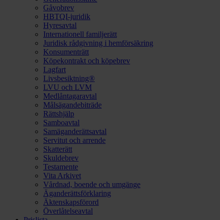
Gåvobrev
HBTQI-juridik
Hyresavtal
Internationell familjerätt
Juridisk rådgivning i hemförsäkring
Konsumenträtt
Köpekontrakt och köpebrev
Lagfart
Livsbesiktning®
LVU och LVM
Medlåntagaravtal
Målsägandebiträde
Rättshjälp
Samboavtal
Samäganderättsavtal
Servitut och arrende
Skatterätt
Skuldebrev
Testamente
Vita Arkivet
Vårdnad, boende och umgänge
Äganderättsförklaring
Äktenskapsförord
Överlåtelseavtal
Prislista