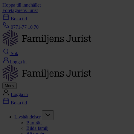
Hoppa till innehållet
Företagarens Jurist
Boka tid
0771-77 10 70
Sök
Logga in
Meny
Logga in
Boka tid
Livshändelser
Barnrätt
Bilda familj
Bli sambo