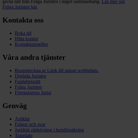
givna råd från Fråga Juristen i något sammanhang.
Läs mer om
Fråga Juristen här
.
Kontakta oss
Boka tid
Hitta kontor
Kontaktuppgifter
Våra andra tjänster
Bouppteckna.se
Länk till annan webbplats.
Digitala Juristen
Fastighetsrätt
Fråga Juristen
Företagarens Jurist
Genväg
Artiklar
Frågor och svar
Juridisk rådgivning i hemförsäkring
Translate