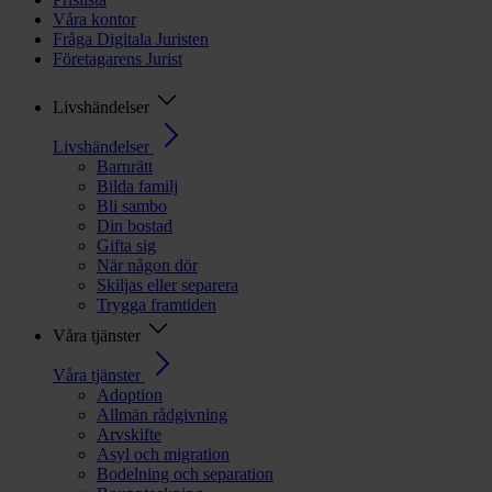
Våra kontor
Fråga Digitala Juristen
Företagarens Jurist
Livshändelser
Livshändelser
Barnrätt
Bilda familj
Bli sambo
Din bostad
Gifta sig
När någon dör
Skiljas eller separera
Trygga framtiden
Våra tjänster
Våra tjänster
Adoption
Allmän rådgivning
Arvskifte
Asyl och migration
Bodelning och separation