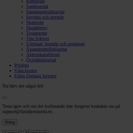
Rättshjälp
Samboavtal
Samäganderättsavtal
Servitut och arrende
Skatterätt
Skuldebrev
Testamente
Vita Arkivet
Vårdnad, boende och umgänge
Äganderättsförklaring
Äktenskapsförord
Överlåtelseavtal
Prislista
Våra kontor
Fråga Digitala Juristen
Nu blev det något fel!
Testa igen och om det fortfarande inte fungerar kontakta oss på
support@familjensjurist.se.
Stäng