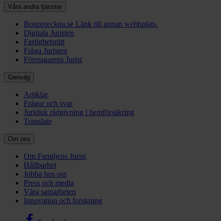
Våra andra tjänster
Bouppteckna.se
Länk till annan webbplats.
Digitala Juristen
Fastighetsrätt
Fråga Juristen
Företagarens Jurist
Genväg
Artiklar
Frågor och svar
Juridisk rådgivning i hemförsäkring
Translate
Om oss
Om Familjens Jurist
Hållbarhet
Jobba hos oss
Press och media
Våra samarbeten
Innovation och forskning