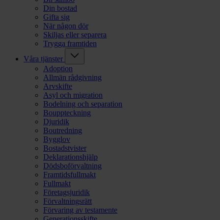
Din bostad
Gifta sig
När någon dör
Skiljas eller separera
Trygga framtiden
Våra tjänster
Adoption
Allmän rådgivning
Arvskifte
Asyl och migration
Bodelning och separation
Bouppteckning
Djuridik
Boutredning
Bygglov
Bostadstvister
Deklarationshjälp
Dödsboförvaltning
Framtidsfullmakt
Fullmakt
Företagsjuridik
Förvaltningsrätt
Förvaring av testamente
Generationsskifte