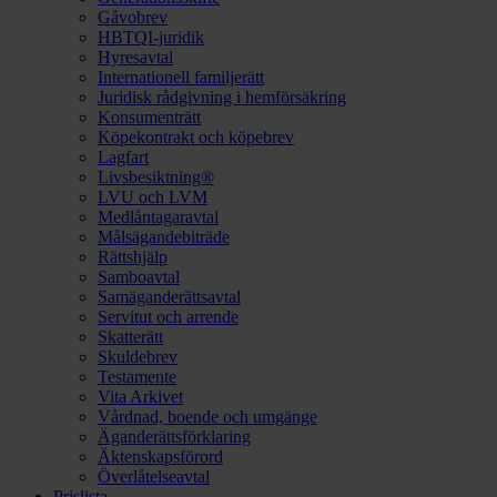
Gåvobrev
HBTQI-juridik
Hyresavtal
Internationell familjerätt
Juridisk rådgivning i hemförsäkring
Konsumenträtt
Köpekontrakt och köpebrev
Lagfart
Livsbesiktning®
LVU och LVM
Medlåntagaravtal
Målsägandebiträde
Rättshjälp
Samboavtal
Samäganderättsavtal
Servitut och arrende
Skatterätt
Skuldebrev
Testamente
Vita Arkivet
Vårdnad, boende och umgänge
Äganderättsförklaring
Äktenskapsförord
Överlåtelseavtal
Prislista