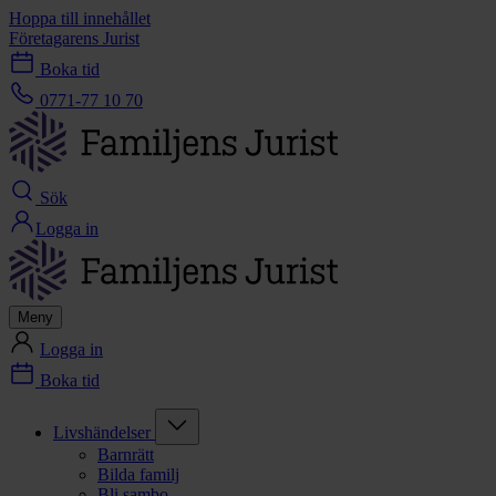
Hoppa till innehållet
Företagarens Jurist
Boka tid
0771-77 10 70
Sök
Logga in
Meny
Logga in
Boka tid
Livshändelser
Barnrätt
Bilda familj
Bli sambo