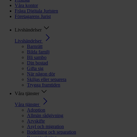
Våra kontor
Fråga Digitala Juristen
Företagarens Jurist
Livshändelser
Livshändelser
Barnrätt
Bilda familj
Bli sambo
Din bostad
Gifta sig
När någon dör
Skiljas eller separera
Trygga framtiden
Våra tjänster
Våra tjänster
Adoption
Allmän rådgivning
Arvskifte
Asyl och migration
Bodelning och separation