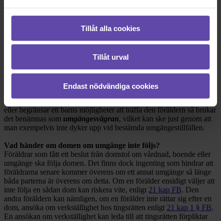
Lagen anger att ett barn har rätt till umgänge med en förälder som
det inte bor tillsammans med och att umgänget kan ske genom att
barnet och föräldern träffas, eller genom annan kontakt. Barnets
Tillåt alla cookies
föräldrar har ett gemensamt ansvar för att barnets behov av umgänge
med den förälder som barnet inte bor tillsammans med så långt som
möjligt tillgodoses. Rätten har också, vilket verkar ha skett i er
situation, möjlighet att besluta om umgänge mellan barnet och en
Tillåt urval
förälder.
Umgängesvägran
Endast nödvändiga cookies
När en boendeförälder inte lämnar ut barnet kan det räknas som
umgängessabotage, medan när en umgängesförälder själv hindrar
eller begränsar ett barns möjligheter att träffa den föräldern så brukar
det benämnas som
umgängesvägran
, vilket kan ske just genom att
man exempelvis inte dyker upp vid bestämda umgängestillfällen.
Vad händer om domen om umgänge inte följs?
Föräldrar som fått ett beslut från domstol om vårdnad, boende eller
umgänge ska följa domen. Det finns dock ingenting som hindrar att
föräldrarna senare kommer överens om ett annat umgänge så länge
båda parterna är överens om detta. Om en förälder ensidigt väljer att
inte följa en sådan dom kan riskera vite, enligt
21 kap FB
. Den
andra föräldern kan nämligen, om en förälder inte rättar sig efter en
dom, ansöka om verkställighet hos tingsrätten enligt
21 kap 1 § FB
.
En ansökan om verkställighet kan leda till att tingsrätten förpliktar