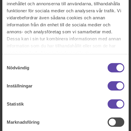
innehållet och annonserna till användarna, tillhandahålla
Se alla frågor
Boka tid med jurist
funktioner för sociala medier och analysera vår trafik. Vi
Boka tid med jurist
vidarebefordrar även sådana cookies och annan
information från din enhet till de sociala medier och
På kontor, telefon eller onlinemöte
annons- och analysföretag som vi samarbetar med.
Dessa kan i sin tur kombinera informationen med annan
information som du har tillhandahållit eller som de har
Dela fråga
samlat in när du har använt deras tjänster.
Rådgivarens svar
Samtyckesval
Nödvändig
2019-08-23
Hej,
Inställningar
Stort tack för att du vänder dig till oss på Fråga Juristen med din
fråga!
Statistik
Umgänge regleras i
6 kap FB
. Nedan kommer en redogörelse för
din situation, med svar på din fråga!
Marknadsföring
Umgänge