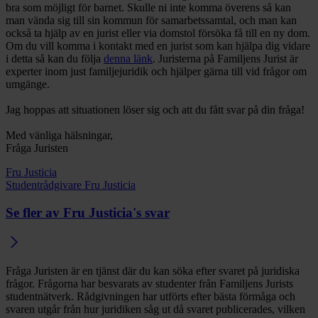
bra som möjligt för barnet. Skulle ni inte komma överens så kan
man vända sig till sin kommun för samarbetssamtal, och man kan
också ta hjälp av en jurist eller via domstol försöka få till en ny dom.
Om du vill komma i kontakt med en jurist som kan hjälpa dig vidare
i detta så kan du följa
denna länk
. Juristerna på Familjens Jurist är
experter inom just familjejuridik och hjälper gärna till vid frågor om
umgänge.
Jag hoppas att situationen löser sig och att du fått svar på din fråga!
Med vänliga hälsningar,
Fråga Juristen
Fru Justicia
Studentrådgivare Fru Justicia
Se fler av Fru Justicia's svar
Fråga Juristen är en tjänst där du kan söka efter svaret på juridiska
frågor. Frågorna har besvarats av studenter från Familjens Jurists
studentnätverk. Rådgivningen har utförts efter bästa förmåga och
svaren utgår från hur juridiken såg ut då svaret publicerades, vilken