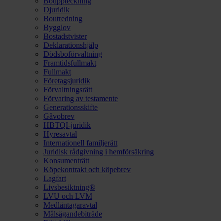
Bouppteckning
Djuridik
Boutredning
Bygglov
Bostadstvister
Deklarationshjälp
Dödsboförvaltning
Framtidsfullmakt
Fullmakt
Företagsjuridik
Förvaltningsrätt
Förvaring av testamente
Generationsskifte
Gåvobrev
HBTQI-juridik
Hyresavtal
Internationell familjerätt
Juridisk rådgivning i hemförsäkring
Konsumenträtt
Köpekontrakt och köpebrev
Lagfart
Livsbesiktning®
LVU och LVM
Medlåntagaravtal
Målsägandebiträde