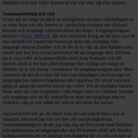
föräldern som inte följer domen att vid vite rätta sig efter domen.
Sammanfattning och råd
Svaret på din fråga är alltså att möjligheten att söka verkställighet av
en dom finns vid alla former av beslut från domstol om vårdnad,
boende och umgänge eftersom dessa ska följas. Umgängesvägran
beskrivs i
SOU 2005:43
, där man resonerar kring att det kan vara till
stor nackdel för barnet när barnet på detta sätt utestängs från
umgänge med en förälder och att det är av vikt att den förälder som
barnet inte bor hos också medverkar till att umgänge sker. Det kan
dock vara svårt att komma tillrätta med detta beteende och för
barnets skull är det inte alltid lämpligt eller möjligt att tvinga en
förälder att ta sitt ansvar i situationer då umgängesvägran sker. Man
resonerar att det då i vissa fall kan vara lämpligare att överväga att
umgänget kan behöva begränsas eller upphöra, för att ett barn inte
gång på gång ska behöva känna sig sviket. Det är nämligen barnets
bästa som ska vara avgörande i alla frågor som rör vårdnad, boende
och umgänge och att då verkställa en dom om umgänge mot en
förälders vilja är inte alltid det som är det bästa för barnet.
Jag kan tyvärr inte ge ett säkert svar på vad som är bäst i just er
situation, eftersom jag inte vet mer om omständigheterna.
Sammanfattningsvis skulle jag råda dig att först prata med föräldern
och understryka att umgänget ska ske för barnets skull och försöka
komma överens om en lösning som fungerar för er och som blir så