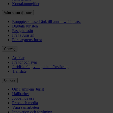
Kontaktuppgifter
Våra andra tjänster
Bouppteckna.se
Länk till annan webbplats.
Digitala Juristen
Fastighetsrätt
Fråga Juristen
Företagarens Jurist
Genväg
Artiklar
Frågor och svar
Juridisk rådgivning i hemförsäkring
Translate
Om oss
Om Familjens Jurist
Hållbarhet
Jobba hos oss
Press och media
Våra samarbeten
Innovation och forskning