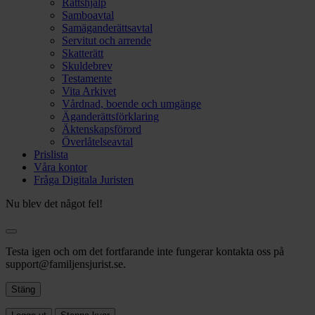
Rättshjälp
Samboavtal
Samäganderättsavtal
Servitut och arrende
Skatterätt
Skuldebrev
Testamente
Vita Arkivet
Vårdnad, boende och umgänge
Äganderättsförklaring
Äktenskapsförord
Överlåtelseavtal
Prislista
Våra kontor
Fråga Digitala Juristen
Nu blev det något fel!
Testa igen och om det fortfarande inte fungerar kontakta oss på
support@familjensjurist.se.
Stäng