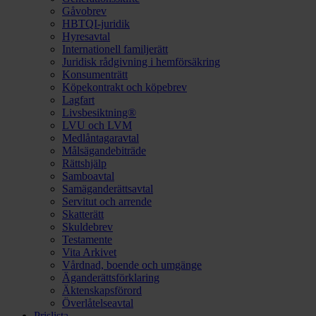
Gåvobrev
HBTQI-juridik
Hyresavtal
Internationell familjerätt
Juridisk rådgivning i hemförsäkring
Konsumenträtt
Köpekontrakt och köpebrev
Lagfart
Livsbesiktning®
LVU och LVM
Medlåntagaravtal
Målsägandebiträde
Rättshjälp
Samboavtal
Samäganderättsavtal
Servitut och arrende
Skatterätt
Skuldebrev
Testamente
Vita Arkivet
Vårdnad, boende och umgänge
Äganderättsförklaring
Äktenskapsförord
Överlåtelseavtal
Prislista