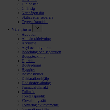
Din bostad
Gifta sig
När någon dör
Skiljas eller separera
Trygga framtiden
Våra tjänster
Adoption
Allmän rådgivning
Arvskifte
Asyl och migration
Bodelning och separation
Bouppteckning
Djuridik
Boutredning
Bygglov
Bostadstvister
Deklarationshjälp
Dödsboförvaltning
Framtidsfullmakt
Fullmakt
Företagsjuridik
Förvaltningsrätt
Förvaring av testamente
Generationsskifte