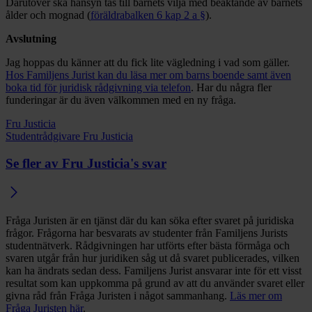
Därutöver ska hänsyn tas till barnets vilja med beaktande av barnets
ålder och mognad (
föräldrabalken 6 kap 2 a §
).
Avslutning
Jag hoppas du känner att du fick lite vägledning i vad som gäller.
Hos Familjens Jurist kan du läsa mer om barns boende samt även
boka tid för juridisk rådgivning via telefon
. Har du några fler
funderingar är du även välkommen med en ny fråga.
Fru Justicia
Studentrådgivare Fru Justicia
Se fler av Fru Justicia's svar
Fråga Juristen är en tjänst där du kan söka efter svaret på juridiska
frågor. Frågorna har besvarats av studenter från Familjens Jurists
studentnätverk. Rådgivningen har utförts efter bästa förmåga och
svaren utgår från hur juridiken såg ut då svaret publicerades, vilken
kan ha ändrats sedan dess. Familjens Jurist ansvarar inte för ett visst
resultat som kan uppkomma på grund av att du använder svaret eller
givna råd från Fråga Juristen i något sammanhang.
Läs mer om
Fråga Juristen här
.