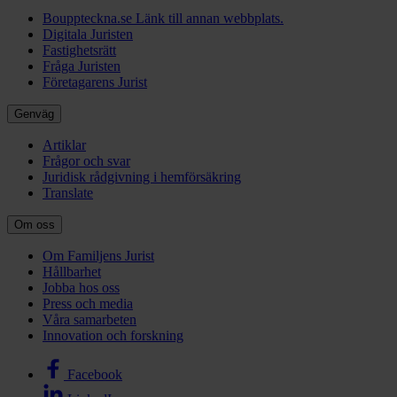
Bouppteckna.se
Länk till annan webbplats.
Digitala Juristen
Fastighetsrätt
Fråga Juristen
Företagarens Jurist
Genväg
Artiklar
Frågor och svar
Juridisk rådgivning i hemförsäkring
Translate
Om oss
Om Familjens Jurist
Hållbarhet
Jobba hos oss
Press och media
Våra samarbeten
Innovation och forskning
Facebook