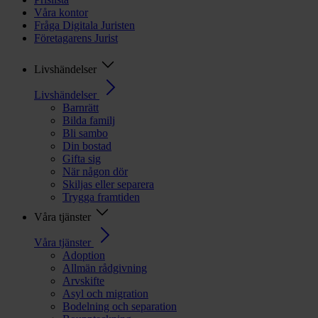
Våra kontor
Fråga Digitala Juristen
Företagarens Jurist
Livshändelser
Livshändelser
Barnrätt
Bilda familj
Bli sambo
Din bostad
Gifta sig
När någon dör
Skiljas eller separera
Trygga framtiden
Våra tjänster
Våra tjänster
Adoption
Allmän rådgivning
Arvskifte
Asyl och migration
Bodelning och separation