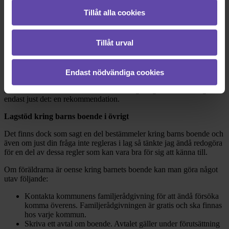
till varannan vecka vid en specifik tidpunkt.
Tillåt alla cookies
Däremot kan ett "varannan vecka"-boende vara olämpligt för barn
som är mycket små. Barnpsykologer brukar därför kunna ge
Tillåt urval
rekommendationer kring när ett "varannan vecka"-boende är
lämpligt för barnet. Om du vill veta när det är dags för ett "varannan
vecka"-boende rekommenderar jag dig därför att vända sig till en
barnpsykolog eller liknande som kan göra en bedömning av
Endast nödvändiga cookies
omständigheterna i det enskilda fallet. Barnpsykologens
rekommendation är dock inte heller ett lagstadgat krav utan utgör
endast just det: en rekommendation.
Lagstöd kring barns boende i övrigt
Det finns dock som sagt en del bestämmeler kring barns boende och
även om just din fråga inte regleras i lag så tänkte jag ändå redogöra
för en del av dessa regler som kan vara bra för sig att känna till.
Om föräldrarna är oense kring barnets boende kan man göra något
utav följande:
Kontakta kommunens familjerådgivning för att ändå försöka
komma överens. Familjerådgivningen är gratis och ska finnas
hos varje kommun.
Skriva ett avtal om boende. Avtalet gäller under förutsättning