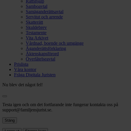
Rättshjälp
Samboavtal
Samäganderättsavtal
Servitut och arrende
Skatterätt
Skuldebrev
Testamente
Vita Arkivet
Vårdnad, boende och umgänge
Äganderättsförklaring
Äktenskapsförord
Överlåtelseavtal
Prislista
Våra kontor
Fråga Digitala Juristen
Nu blev det något fel!
Testa igen och om det fortfarande inte fungerar kontakta oss på
support@familjensjurist.se.
Stäng