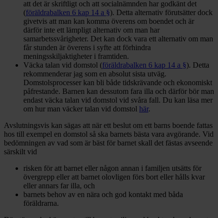
att det är skriftligt och att socialnämnden har godkänt det
(
föräldrabalken 6 kap 14 a §
). Detta alternativ förutsätter dock
givetvis att man kan komma överens om boendet och är
därför inte ett lämpligt alternativ om man har
samarbetssvårigheter. Det kan dock vara ett alternativ om man
får stunden är överens i syfte att förhindra
meningsskiljaktigheter i framtiden.
Väcka talan vid domstol (
föräldrabalken 6 kap 14 a §
). Detta
rekommenderar jag som en absolut sista utväg.
Domstolsprocesser kan bli både tidskrävande och ekonomiskt
påfrestande. Barnen kan dessutom fara illa och därför bör man
endast väcka talan vid domstol vid svåra fall. Du kan läsa mer
om hur man väcker talan vid domstol
här
.
Avslutningsvis kan sägas att när ett beslut om ett barns boende fattas
hos till exempel en domstol så ska barnets bästa vara avgörande. Vid
bedömningen av vad som är bäst för barnet skall det fästas avseende
särskilt vid
risken för att barnet eller någon annan i familjen utsätts för
övergrepp eller att barnet olovligen förs bort eller hålls kvar
eller annars far illa, och
barnets behov av en nära och god kontakt med båda
föräldrarna.