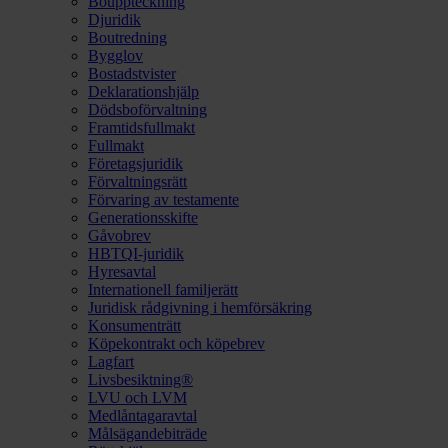
Bouppteckning
Djuridik
Boutredning
Bygglov
Bostadstvister
Deklarationshjälp
Dödsboförvaltning
Framtidsfullmakt
Fullmakt
Företagsjuridik
Förvaltningsrätt
Förvaring av testamente
Generationsskifte
Gåvobrev
HBTQI-juridik
Hyresavtal
Internationell familjerätt
Juridisk rådgivning i hemförsäkring
Konsumenträtt
Köpekontrakt och köpebrev
Lagfart
Livsbesiktning®
LVU och LVM
Medlåntagaravtal
Målsägandebiträde