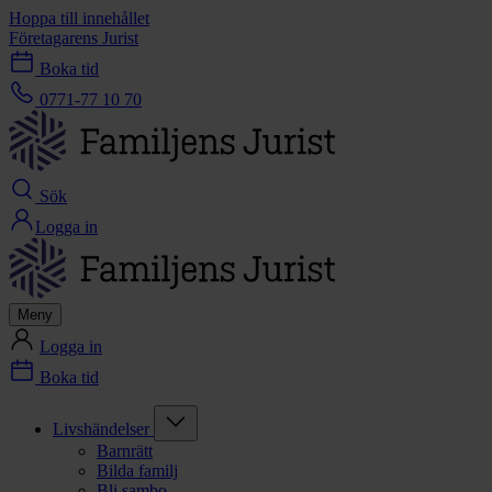
Hoppa till innehållet
Företagarens Jurist
Boka tid
0771-77 10 70
Sök
Logga in
Meny
Logga in
Boka tid
Livshändelser
Barnrätt
Bilda familj
Bli sambo