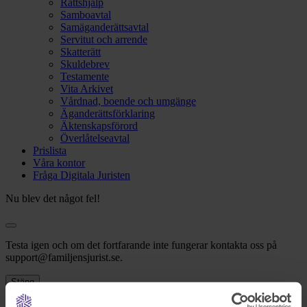
Rättshjälp
Samboavtal
Samäganderättsavtal
Servitut och arrende
Skatterätt
Skuldebrev
Testamente
Vita Arkivet
Vårdnad, boende och umgänge
Äganderättsförklaring
Äktenskapsförord
Överlåtelseavtal
Prislista
Våra kontor
Fråga Digitala Juristen
Nu blev det något fel!
Testa igen och om det fortfarande inte fungerar kontakta oss på
support@familjensjurist.se.
Stäng