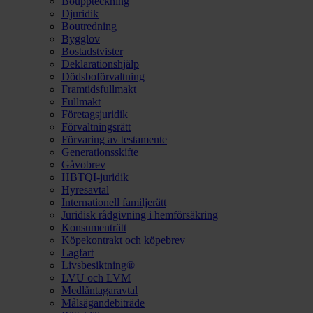
Bouppteckning
Djuridik
Boutredning
Bygglov
Bostadstvister
Deklarationshjälp
Dödsboförvaltning
Framtidsfullmakt
Fullmakt
Företagsjuridik
Förvaltningsrätt
Förvaring av testamente
Generationsskifte
Gåvobrev
HBTQI-juridik
Hyresavtal
Internationell familjerätt
Juridisk rådgivning i hemförsäkring
Konsumenträtt
Köpekontrakt och köpebrev
Lagfart
Livsbesiktning®
LVU och LVM
Medlåntagaravtal
Målsägandebiträde