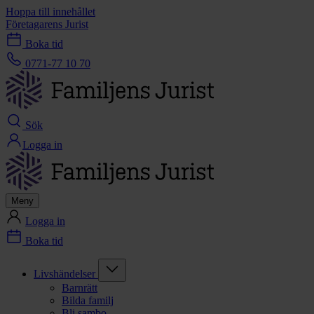
Hoppa till innehållet
Företagarens Jurist
Boka tid
0771-77 10 70
Sök
Logga in
Meny
Logga in
Boka tid
Livshändelser
Barnrätt
Bilda familj
Bli sambo