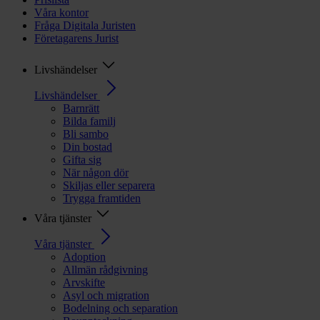
Våra kontor
Fråga Digitala Juristen
Företagarens Jurist
Livshändelser
Livshändelser
Barnrätt
Bilda familj
Bli sambo
Din bostad
Gifta sig
När någon dör
Skiljas eller separera
Trygga framtiden
Våra tjänster
Våra tjänster
Adoption
Allmän rådgivning
Arvskifte
Asyl och migration
Bodelning och separation