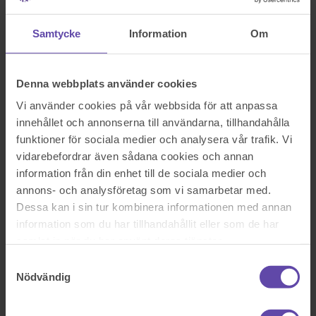
Logga ut
Stanna kvar
Styvbarnsadoption
Samtycke
Information
Om
Sök efter en fråga
Se alla frågor
Se alla frågor
Familj & barn
Denna webbplats använder cookies
Styvbarnsadoption
Vi använder cookies på vår webbsida för att anpassa
innehållet och annonserna till användarna, tillhandahålla
funktioner för sociala medier och analysera vår trafik. Vi
Hej! Jag är 16 år gammal och har under uppväxten haft en
vidarebefordrar även sådana cookies och annan
begränsad kontakt med min biologiska far. Jag har växt upp hos min
mor som haft ensam vårdnad om mig. När jag var 5 år gifte sig min
information från din enhet till de sociala medier och
mor med en ny man, min styvfar, och min önskan är att bli
annons- och analysföretag som vi samarbetar med.
adopterad av honom. Är detta möjligt, även utan samtycke från min
Dessa kan i sin tur kombinera informationen med annan
biologiska far?
Sök efter en fråga
information som du har tillhandahållit eller som de har
Se alla frågor
Boka tid med jurist
samlat in när du har använt deras tjänster.
Samtyckesval
Boka tid med jurist
Nödvändig
På kontor, telefon eller onlinemöte