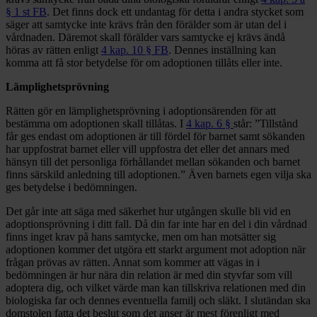
§ 1 st FB
. Det finns dock ett undantag för detta i andra stycket som
säger att samtycke inte krävs från den förälder som är utan del i
vårdnaden. Däremot skall förälder vars samtycke ej krävs ändå
höras av rätten enligt
4 kap. 10 § FB
. Dennes inställning kan
komma att få stor betydelse för om adoptionen tillåts eller inte.
Lämplighetsprövning
Rätten gör en lämplighetsprövning i adoptionsärenden för att
bestämma om adoptionen skall tillåtas. I
4 kap. 6 §
står: ”Tillstånd
får ges endast om adoptionen är till fördel för barnet samt sökanden
har uppfostrat barnet eller vill uppfostra det eller det annars med
hänsyn till det personliga förhållandet mellan sökanden och barnet
finns särskild anledning till adoptionen.” Även barnets egen vilja ska
ges betydelse i bedömningen.
Det går inte att säga med säkerhet hur utgången skulle bli vid en
adoptionsprövning i ditt fall. Då din far inte har en del i din vårdnad
finns inget krav på hans samtycke, men om han motsätter sig
adoptionen kommer det utgöra ett starkt argument mot adoption när
frågan prövas av rätten. Annat som kommer att vägas in i
bedömningen är hur nära din relation är med din styvfar som vill
adoptera dig, och vilket värde man kan tillskriva relationen med din
biologiska far och dennes eventuella familj och släkt. I slutändan ska
domstolen fatta det beslut som det anser är mest förenligt med