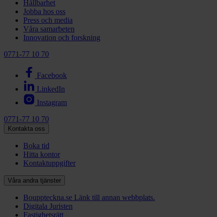
Hållbarhet
Jobba hos oss
Press och media
Våra samarbeten
Innovation och forskning
0771-77 10 70
Facebook
LinkedIn
Instagram
0771-77 10 70
Kontakta oss
Boka tid
Hitta kontor
Kontaktuppgifter
Våra andra tjänster
Bouppteckna.se
Länk till annan webbplats.
Digitala Juristen
Fastighetsrätt