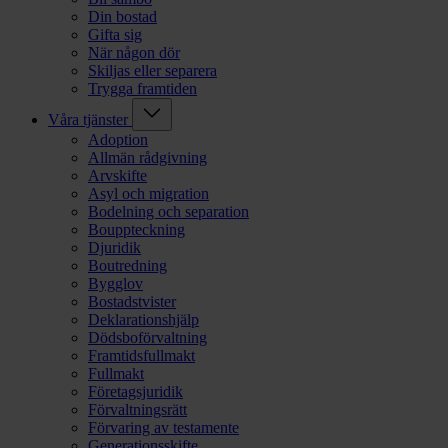
Din bostad
Gifta sig
När någon dör
Skiljas eller separera
Trygga framtiden
Våra tjänster
Adoption
Allmän rådgivning
Arvskifte
Asyl och migration
Bodelning och separation
Bouppteckning
Djuridik
Boutredning
Bygglov
Bostadstvister
Deklarationshjälp
Dödsboförvaltning
Framtidsfullmakt
Fullmakt
Företagsjuridik
Förvaltningsrätt
Förvaring av testamente
Generationsskifte