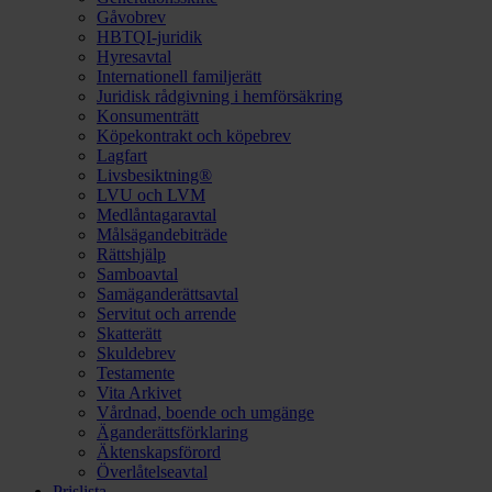
Gåvobrev
HBTQI-juridik
Hyresavtal
Internationell familjerätt
Juridisk rådgivning i hemförsäkring
Konsumenträtt
Köpekontrakt och köpebrev
Lagfart
Livsbesiktning®
LVU och LVM
Medlåntagaravtal
Målsägandebiträde
Rättshjälp
Samboavtal
Samäganderättsavtal
Servitut och arrende
Skatterätt
Skuldebrev
Testamente
Vita Arkivet
Vårdnad, boende och umgänge
Äganderättsförklaring
Äktenskapsförord
Överlåtelseavtal
Prislista