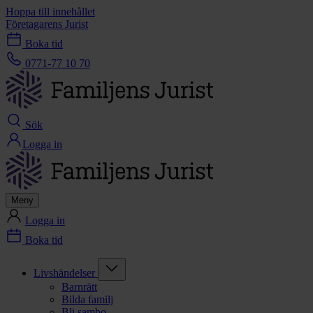
Hoppa till innehållet
Företagarens Jurist
Boka tid
0771-77 10 70
Sök
Logga in
Meny
Logga in
Boka tid
Livshändelser
Barnrätt
Bilda familj
Bli sambo