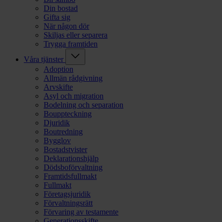
Din bostad
Gifta sig
När någon dör
Skiljas eller separera
Trygga framtiden
Våra tjänster
Adoption
Allmän rådgivning
Arvskifte
Asyl och migration
Bodelning och separation
Bouppteckning
Djuridik
Boutredning
Bygglov
Bostadstvister
Deklarationshjälp
Dödsboförvaltning
Framtidsfullmakt
Fullmakt
Företagsjuridik
Förvaltningsrätt
Förvaring av testamente
Generationsskifte