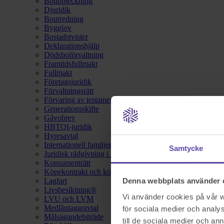
Bouppteckning
Djuridik
Boutredning
Bygglov
Bostadstvister
Deklarationshjälp
Dödsboförvaltning
Framtidsfullmakt
Fullmakt
Företagsjuridik
Förvaltningsrätt
Förvaring av testamente
Generationsskifte
Gåvobrev
HBTQI-juridik
Hyresavtal
Internationell familjerätt
Samtycke
Juridisk rådgivning i hemförsäkring
Konsumenträtt
Köpekontrakt och köpebrev
Lagfart
Denna webbplats använder 
Livsbesiktning®
Vi använder cookies på vår we
LVU och LVM
Medlåntagaravtal
för sociala medier och analys
Målsägandebiträde
till de sociala medier och a