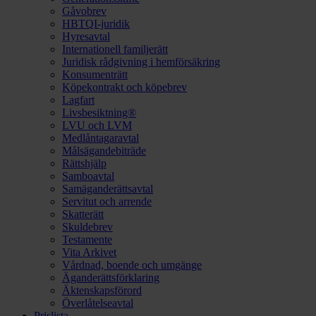
Gåvobrev
HBTQI-juridik
Hyresavtal
Internationell familjerätt
Juridisk rådgivning i hemförsäkring
Konsumenträtt
Köpekontrakt och köpebrev
Lagfart
Livsbesiktning®
LVU och LVM
Medlåntagaravtal
Målsägandebiträde
Rättshjälp
Samboavtal
Samäganderättsavtal
Servitut och arrende
Skatterätt
Skuldebrev
Testamente
Vita Arkivet
Vårdnad, boende och umgänge
Äganderättsförklaring
Äktenskapsförord
Överlåtelseavtal
Prislista