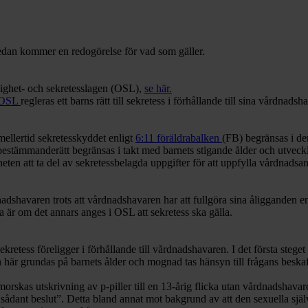
 Nedan kommer en redogörelse för vad som gäller.
lighet- och sekretesslagen (OSL),
se här.
 OSL
regleras ett barns rätt till sekretess i förhållande till sina vårdnads
ellertid sekretesskyddet enligt
6:11 föräldrabalken
(FB) begränsas i de
stämmanderätt begränsas i takt med barnets stigande ålder och utvecklin
 att ta del av sekretessbelagda uppgifter för att uppfylla vårdnadsansv
nadshavaren trots att vårdnadshavaren har att fullgöra sina åligganden e
 är om det annars anges i OSL att sekretess ska gälla.
etess föreligger i förhållande till vårdnadshavaren. I det första stege
 här grundas på barnets ålder och mognad tas hänsyn till frågans beska
rskas utskrivning av p-piller till en 13-årig flicka utan vårdnadshavaren
a ett sådant beslut”. Detta bland annat mot bakgrund av att den sexuella s