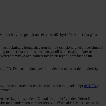
havare och uvudregeln är att sekretess till skydd för barnet ska gälla
n utsträckning vårdnadshavaren har rätt och skyldighet att bestämma i
g och det ska tas allt större hänsyn till barnets synpunkter och
aret att minska och barnets integritetsskydd i förhållande till
nligt FB. Det ena undantaget är om det kan antas att den underårige
t avgörs om barnet nått en sådan ålder och mognad enligt
6:11 FB
att
ffenhet.
s vetskap kritiserades. JO uttalade att det ”vid den åldern får
jälvbestämmanderätten inträder först vid 15 års ålder. Motsatsvis ansåg