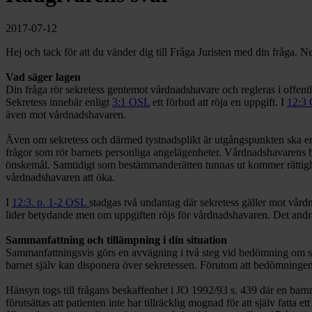
2017-07-12
Hej och tack för att du vänder dig till Fråga Juristen med din fråga.
Vad säger lagen
Din fråga rör sekretess gentemot vårdnadshavare och regleras i offent
Sekretess innebär enligt
3:1 OSL
ett förbud att röja en uppgift. I
12:3
även mot vårdnadshavaren.
Även om sekretess och därmed tystnadsplikt är utgångspunkten ska em
frågor som rör barnets personliga angelägenheter. Vårdnadshavarens be
önskemål. Samtidigt som bestämmanderätten tunnas ut kommer rättigheten
vårdnadshavaren att öka.
I
12:3. p. 1-2 OSL
stadgas två undantag där sekretess gäller mot vård
lider betydande men om uppgiften röjs för vårdnadshavaren. Det andra
Sammanfattning och tillämpning i din situation
Sammanfattningsvis görs en avvägning i två steg vid bedömning om sekr
barnet själv kan disponera över sekretessen. Förutom att bedömningen
Hänsyn togs till frågans beskaffenhet i JO 1992/93 s. 439 där en barnmo
förutsättas att patienten inte har tillräcklig mognad för att själv fatt