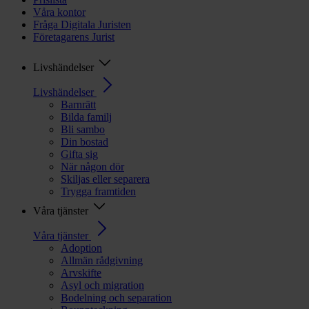
Våra kontor
Fråga Digitala Juristen
Företagarens Jurist
Livshändelser
Livshändelser
Barnrätt
Bilda familj
Bli sambo
Din bostad
Gifta sig
När någon dör
Skiljas eller separera
Trygga framtiden
Våra tjänster
Våra tjänster
Adoption
Allmän rådgivning
Arvskifte
Asyl och migration
Bodelning och separation