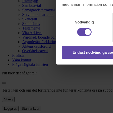
Rättshjälp
med annan information som du 
Samboavtal
Samäganderättsavtal
Servitut och arrende
Samtyckesval
Skatterätt
Nödvändig
Skuldebrev
Testamente
Vita Arkivet
Vårdnad, boende och umgänge
Äganderättsförklaring
Äktenskapsförord
Överlåtelseavtal
Endast nödvändiga co
Prislista
Våra kontor
Fråga Digitala Juristen
Nu blev det något fel!
Testa igen och om det fortfarande inte fungerar kontakta oss på suppor
Stäng
Logga ut
Stanna kvar