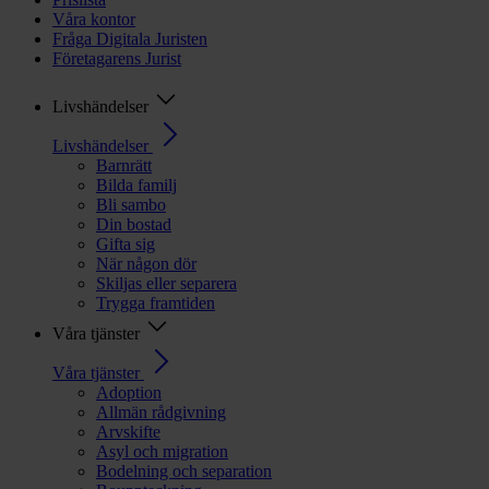
Våra kontor
Fråga Digitala Juristen
Företagarens Jurist
Livshändelser
Livshändelser
Barnrätt
Bilda familj
Bli sambo
Din bostad
Gifta sig
När någon dör
Skiljas eller separera
Trygga framtiden
Våra tjänster
Våra tjänster
Adoption
Allmän rådgivning
Arvskifte
Asyl och migration
Bodelning och separation