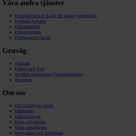
Våra andra tjänster
Bouppteckna.se
Länk till annan webbplats.
Digitala Juristen
Fastighetsrätt
Fråga Juristen
Företagarens Jurist
Genväg
Artiklar
Frågor och svar
Juridisk rådgivning i hemförsäkring
Translate
Om oss
Om Familjens Jurist
Hållbarhet
Jobba hos oss
Press och media
Våra samarbeten
Innovation och forskning