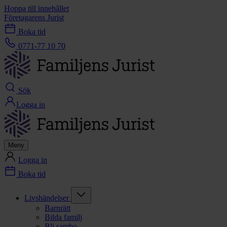
Hoppa till innehållet
Företagarens Jurist
Boka tid
0771-77 10 70
Sök
Logga in
Meny
Logga in
Boka tid
Livshändelser
Barnrätt
Bilda familj
Bli sambo