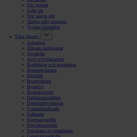
Din bostad
Gifta sig
När någon dör
Skiljas eller separera
Trygga framtiden
Våra tjänster
Adoption
Allmän rådgivning
Arvskifte
Asyl och migration
Bodelning och separation
Bouppteckning
Djuridik
Boutredning
Bygglov
Bostadstvister
Deklarationshjälp
Dödsboförvaltning
Framtidsfullmakt
Fullmakt
Företagsjuridik
Förvaltningsrätt
Förvaring av testamente
Generationsskifte