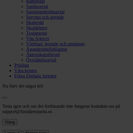
Rättshjälp
Samboavtal
Samäganderättsavtal
Servitut och arrende
Skatterätt
Skuldebrev
Testamente
Vita Arkivet
Vårdnad, boende och umgänge
Äganderättsförklaring
Äktenskapsförord
Överlåtelseavtal
Prislista
Våra kontor
Fråga Digitala Juristen
Nu blev det något fel!
Testa igen och om det fortfarande inte fungerar kontakta oss på
support@familjensjurist.se.
Stäng