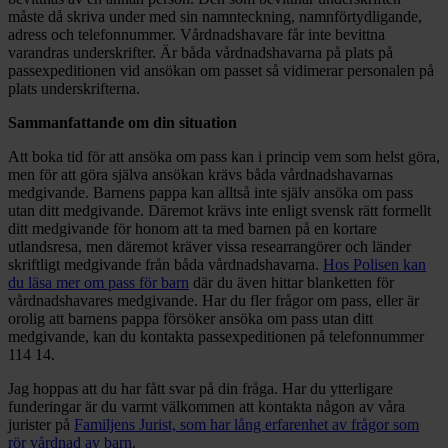
måste då skriva under med sin namnteckning, namnförtydligande,
adress och telefonnummer. Vårdnadshavare får inte bevittna
varandras underskrifter. Är båda vårdnadshavarna på plats på
passexpeditionen vid ansökan om passet så vidimerar personalen på
plats underskrifterna.
Sammanfattande om din situation
Att boka tid för att ansöka om pass kan i princip vem som helst göra,
men för att göra själva ansökan krävs båda vårdnadshavarnas
medgivande. Barnens pappa kan alltså inte själv ansöka om pass
utan ditt medgivande. Däremot krävs inte enligt svensk rätt formellt
ditt medgivande för honom att ta med barnen på en kortare
utlandsresa, men däremot kräver vissa researrangörer och länder
skriftligt medgivande från båda vårdnadshavarna.
Hos Polisen kan
du läsa mer om pass för barn
där du även hittar blanketten för
vårdnadshavares medgivande. Har du fler frågor om pass, eller är
orolig att barnens pappa försöker ansöka om pass utan ditt
medgivande, kan du kontakta passexpeditionen på telefonnummer
114 14.
Jag hoppas att du har fått svar på din fråga. Har du ytterligare
funderingar är du varmt välkommen att kontakta någon av våra
jurister på
Familjens Jurist, som har lång erfarenhet av frågor som
rör vårdnad av barn
.