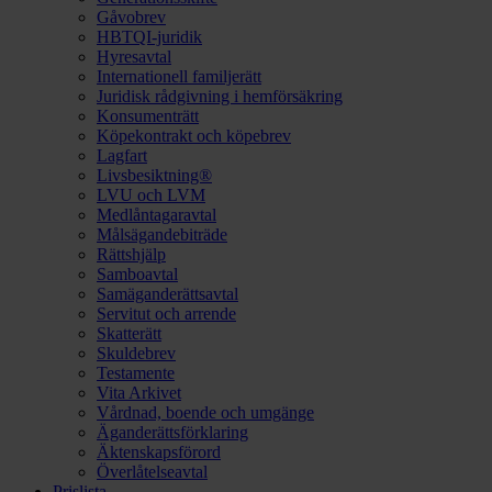
Gåvobrev
HBTQI-juridik
Hyresavtal
Internationell familjerätt
Juridisk rådgivning i hemförsäkring
Konsumenträtt
Köpekontrakt och köpebrev
Lagfart
Livsbesiktning®
LVU och LVM
Medlåntagaravtal
Målsägandebiträde
Rättshjälp
Samboavtal
Samäganderättsavtal
Servitut och arrende
Skatterätt
Skuldebrev
Testamente
Vita Arkivet
Vårdnad, boende och umgänge
Äganderättsförklaring
Äktenskapsförord
Överlåtelseavtal
Prislista