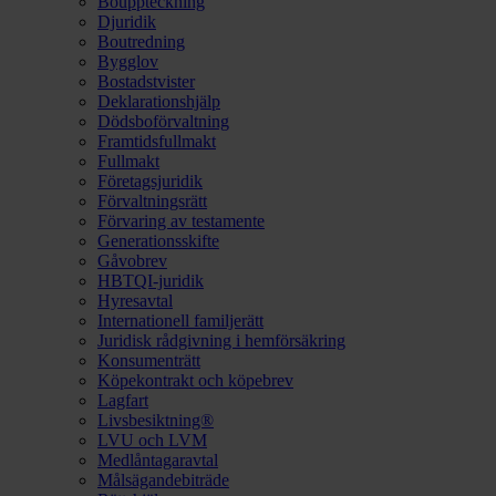
Bouppteckning
Djuridik
Boutredning
Bygglov
Bostadstvister
Deklarationshjälp
Dödsboförvaltning
Framtidsfullmakt
Fullmakt
Företagsjuridik
Förvaltningsrätt
Förvaring av testamente
Generationsskifte
Gåvobrev
HBTQI-juridik
Hyresavtal
Internationell familjerätt
Juridisk rådgivning i hemförsäkring
Konsumenträtt
Köpekontrakt och köpebrev
Lagfart
Livsbesiktning®
LVU och LVM
Medlåntagaravtal
Målsägandebiträde