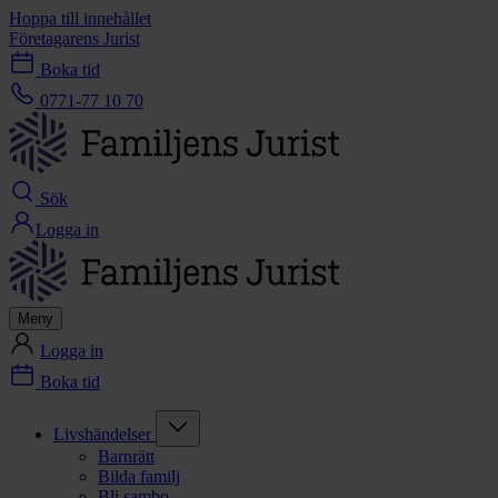
Hoppa till innehållet
Företagarens Jurist
Boka tid
0771-77 10 70
Sök
Logga in
Meny
Logga in
Boka tid
Livshändelser
Barnrätt
Bilda familj
Bli sambo