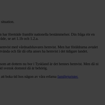
situation.
n har företräde framför nationella bestämmelser. Din fråga rör en
åde, se art 1.1b och 1.2.a.
s hemvist med vårdnadshavares hemvist. Men har föräldrarna avtalet
ervända och får då ofta anses ha hemvist i det tidigare landet.
som att dottern nu bor i Tyskland är det hennes hemvist. Men då ni
arvid svensk domstol då är behörig.
 att boka tid hos någon av våra erfarna
familjejurister.