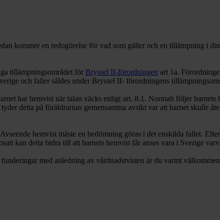
Nedan kommer en redogörelse för vad som gäller och en tillämpning i din 
kliga tillämpningsområdet för
Bryssel II-förordningen
art 1a. Förordninge
verige och faller såldes under Bryssel II- förordningens tillämpningsomr
rnet har hemvist när talan väcks enligt art. 8.1. Normalt följer barnet
t i tyder detta på föräldrarnas gemensamma avsikt var att barnet skulle åt
Avseende hemvist måste en bedömning göras i det enskilda fallet. Efter
 bosatt kan detta bidra till att barnets hemvist får anses vara i Sverige v
ch funderingar med anledning av vårdnadstvisten är du varmt välkommen