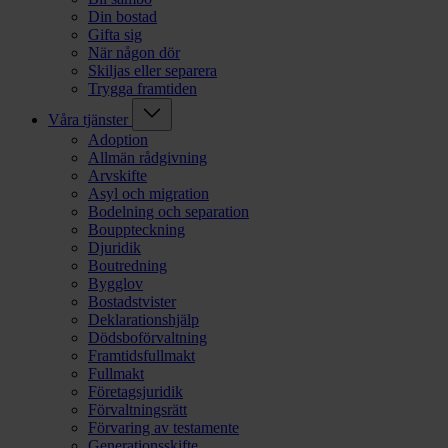
Din bostad
Gifta sig
När någon dör
Skiljas eller separera
Trygga framtiden
Våra tjänster
Adoption
Allmän rådgivning
Arvskifte
Asyl och migration
Bodelning och separation
Bouppteckning
Djuridik
Boutredning
Bygglov
Bostadstvister
Deklarationshjälp
Dödsboförvaltning
Framtidsfullmakt
Fullmakt
Företagsjuridik
Förvaltningsrätt
Förvaring av testamente
Generationsskifte