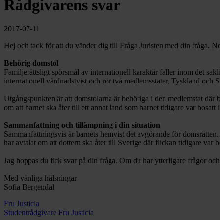
Rådgivarens svar
2017-07-11
Hej och tack för att du vänder dig till Fråga Juristen med din fråga. 
Behörig domstol
Familjerättsligt spörsmål av internationell karaktär faller inom det sa
internationell vårdnadstvist och rör två medlemsstater, Tyskland och S
Utgångspunkten är att domstolarna är behöriga i den medlemstat där ba
om att barnet ska åter till ett annat land som barnet tidigare var bosat
Sammanfattning och tillämpning i din situation
Sammanfattningsvis är barnets hemvist det avgörande för domsrätten. 
har avtalat om att dottern ska åter till Sverige där flickan tidigare var
Jag hoppas du fick svar på din fråga. Om du har ytterligare frågor o
Med vänliga hälsningar
Sofia Bergendal
Fru Justicia
Studentrådgivare Fru Justicia