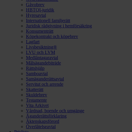
Gåvobrev
HBTQI-juridik
Hyresavtal
Internationell familjerätt
Juridisk rådgivning i hemförsäkring
Konsumenträtt
Köpekontrakt och köpebrev
Lagfart
Livsbesiktning®
LVU och LVM
Medlåntagaravtal
Målsägandebiträde
Rättshjälp
Samboavtal
Samäganderättsavtal
Servitut och arrende
Skatterätt
Skuldebrev
Testamente
Vita Arkivet
Vårdnad, boende och umgänge
Äganderättsförklaring
Äktenskapsförord
Överlåtelseavtal
Prislista