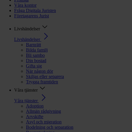
Våra kontor
Fråga Digitala Juristen
Företagarens Jurist
Livshändelser
Livshändelser
Barnrätt
Bilda familj
Bli sambo
Din bostad
Gifta sig
När någon dör
Skiljas eller separera
Trygga framtiden
Våra tjänster
Våra tjänster
Adoption
Allmän rådgivning
Arvskifte
Asyl och migration
Bodelning och separation