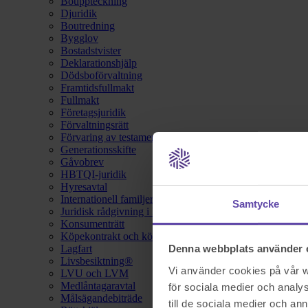
Bouppteckning
Djuridik
Boutredning
Bygglov
Bostadstvister
Deklarationshjälp
Dödsboförvaltning
Framtidsfullmakt
Fullmakt
Företagsjuridik
Förvaltningsrätt
Förvaring av testamente
Generationsskifte
Gåvobrev
HBTQI-juridik
Hyresavtal
Internationell familjerätt
Samtycke
Juridisk rådgivning i hemförsäkring
Konsumenträtt
Köpekontrakt och köpebrev
Lagfart
Denna webbplats använder 
Livsbesiktning®
Vi använder cookies på vår we
LVU och LVM
Medlåntagaravtal
för sociala medier och analys
Målsägandebiträde
till de sociala medier och a