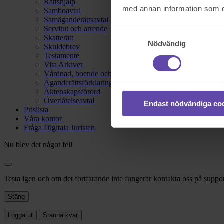
Rättshjälp
med annan information som du 
Samboavtal
Samäganderättsavtal
Servitut och arrende
Samtyckesval
Skatterätt
Nödvändig
Skuldebrev
Testamente
Vita Arkivet
Vårdnad, boende och umgänge
Äganderättsförklaring
Äktenskapsförord
Överlåtelseavtal
Endast nödvändiga co
Prislista
Våra kontor
Fråga Digitala Juristen
Nu blev det något fel!
Testa igen och om det fortfarande inte fungerar kontakta oss på suppor
Stäng
Logga ut
Stanna kvar