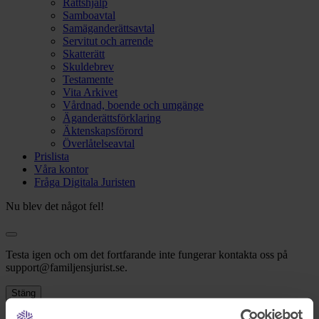
Rättshjälp
Samboavtal
Samäganderättsavtal
Servitut och arrende
Skatterätt
Skuldebrev
Testamente
Vita Arkivet
Vårdnad, boende och umgänge
Äganderättsförklaring
Äktenskapsförord
Överlåtelseavtal
Prislista
Våra kontor
Fråga Digitala Juristen
Nu blev det något fel!
Testa igen och om det fortfarande inte fungerar kontakta oss på
support@familjensjurist.se.
Stäng