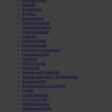
Bouppteckning
Djuridik
Boutredning
Bygglov
Bostadstvister
Deklarationshjälp
Dödsboförvaltning
Framtidsfullmakt
Fullmakt
Företagsjuridik
Förvaltningsrätt
Förvaring av testamente
Generationsskifte
Gåvobrev
HBTQI-juridik
Hyresavtal
Internationell familjerätt
Juridisk rådgivning i hemförsäkring
Konsumenträtt
Köpekontrakt och köpebrev
Lagfart
Livsbesiktning®
LVU och LVM
Medlåntagaravtal
Målsägandebiträde