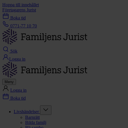
Hoppa till innehållet
Företagarens Jurist
Boka tid
0771-77 10 70
Sök
Logga in
Meny
Logga in
Boka tid
Livshändelser
Barnrätt
Bilda familj
Bli sambo