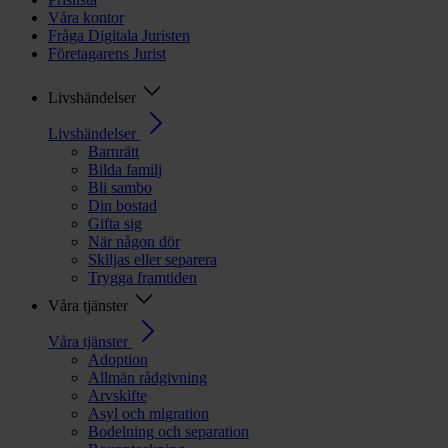
Våra kontor
Fråga Digitala Juristen
Företagarens Jurist
Livshändelser
Livshändelser
Barnrätt
Bilda familj
Bli sambo
Din bostad
Gifta sig
När någon dör
Skiljas eller separera
Trygga framtiden
Våra tjänster
Våra tjänster
Adoption
Allmän rådgivning
Arvskifte
Asyl och migration
Bodelning och separation