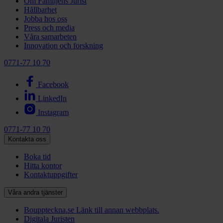
Om Familjens Jurist
Hållbarhet
Jobba hos oss
Press och media
Våra samarbeten
Innovation och forskning
0771-77 10 70
Facebook
LinkedIn
Instagram
0771-77 10 70
Kontakta oss
Boka tid
Hitta kontor
Kontaktuppgifter
Våra andra tjänster
Bouppteckna.se
Länk till annan webbplats.
Digitala Juristen