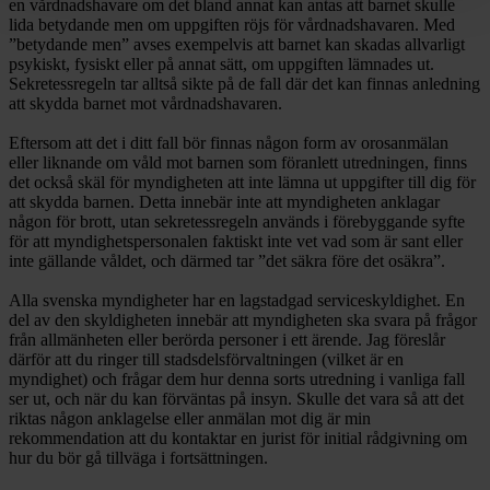
en vårdnadshavare om det bland annat kan antas att barnet skulle
lida betydande men om uppgiften röjs för vårdnadshavaren. Med
”betydande men” avses exempelvis att barnet kan skadas allvarligt
psykiskt, fysiskt eller på annat sätt, om uppgiften lämnades ut.
Sekretessregeln tar alltså sikte på de fall där det kan finnas anledning
att skydda barnet mot vårdnadshavaren.
Eftersom att det i ditt fall bör finnas någon form av orosanmälan
eller liknande om våld mot barnen som föranlett utredningen, finns
det också skäl för myndigheten att inte lämna ut uppgifter till dig för
att skydda barnen. Detta innebär inte att myndigheten anklagar
någon för brott, utan sekretessregeln används i förebyggande syfte
för att myndighetspersonalen faktiskt inte vet vad som är sant eller
inte gällande våldet, och därmed tar ”det säkra före det osäkra”.
Alla svenska myndigheter har en lagstadgad serviceskyldighet. En
del av den skyldigheten innebär att myndigheten ska svara på frågor
från allmänheten eller berörda personer i ett ärende. Jag föreslår
därför att du ringer till stadsdelsförvaltningen (vilket är en
myndighet) och frågar dem hur denna sorts utredning i vanliga fall
ser ut, och när du kan förväntas på insyn. Skulle det vara så att det
riktas någon anklagelse eller anmälan mot dig är min
rekommendation att du kontaktar en jurist för initial rådgivning om
hur du bör gå tillväga i fortsättningen.