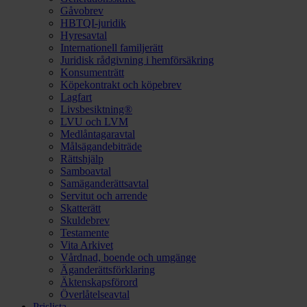
Gåvobrev
HBTQI-juridik
Hyresavtal
Internationell familjerätt
Juridisk rådgivning i hemförsäkring
Konsumenträtt
Köpekontrakt och köpebrev
Lagfart
Livsbesiktning®
LVU och LVM
Medlåntagaravtal
Målsägandebiträde
Rättshjälp
Samboavtal
Samäganderättsavtal
Servitut och arrende
Skatterätt
Skuldebrev
Testamente
Vita Arkivet
Vårdnad, boende och umgänge
Äganderättsförklaring
Äktenskapsförord
Överlåtelseavtal
Prislista