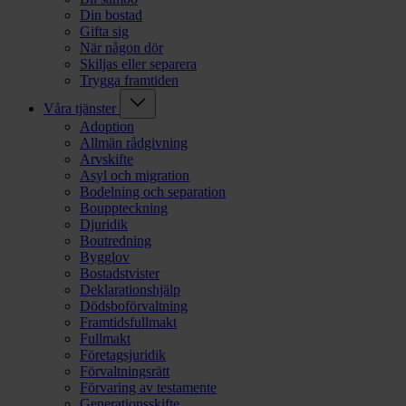
Din bostad
Gifta sig
När någon dör
Skiljas eller separera
Trygga framtiden
Våra tjänster
Adoption
Allmän rådgivning
Arvskifte
Asyl och migration
Bodelning och separation
Bouppteckning
Djuridik
Boutredning
Bygglov
Bostadstvister
Deklarationshjälp
Dödsboförvaltning
Framtidsfullmakt
Fullmakt
Företagsjuridik
Förvaltningsrätt
Förvaring av testamente
Generationsskifte