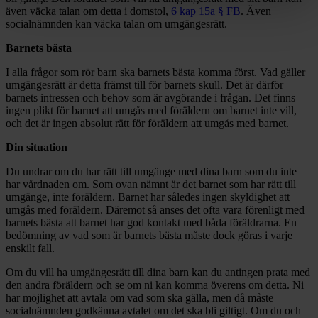
även väcka talan om detta i domstol,
6 kap 15a § FB
. Även
socialnämnden kan väcka talan om umgängesrätt.
Barnets bästa
I alla frågor som rör barn ska barnets bästa komma först. Vad gäller
umgängesrätt är detta främst till för barnets skull. Det är därför
barnets intressen och behov som är avgörande i frågan. Det finns
ingen plikt för barnet att umgås med föräldern om barnet inte vill,
och det är ingen absolut rätt för föräldern att umgås med barnet.
Din situation
Du undrar om du har rätt till umgänge med dina barn som du inte
har vårdnaden om. Som ovan nämnt är det barnet som har rätt till
umgänge, inte föräldern. Barnet har således ingen skyldighet att
umgås med föräldern. Däremot så anses det ofta vara förenligt med
barnets bästa att barnet har god kontakt med båda föräldrarna. En
bedömning av vad som är barnets bästa måste dock göras i varje
enskilt fall.
Om du vill ha umgängesrätt till dina barn kan du antingen prata med
den andra föräldern och se om ni kan komma överens om detta. Ni
har möjlighet att avtala om vad som ska gälla, men då måste
socialnämnden godkänna avtalet om det ska bli giltigt. Om du och