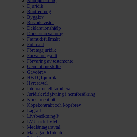
Bouppteckning
Djuridik
Boutredning
Bygglov
Bostadstvister
Deklarationshjälp
Dödsboförvaltning
Framtidsfullmakt
Fullmakt
Företagsjuridik
Förvaltningsrätt
Förvaring av testamente
Generationsskifte
Gåvobrev
HBTQI-juridik
Hyresavtal
Internationell familjerätt
Juridisk rådgivning i hemförsäkring
Konsumenträtt
Köpekontrakt och köpebrev
Lagfart
Livsbesiktning®
LVU och LVM
Medlåntagaravtal
Målsägandebiträde