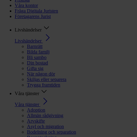
Våra kontor
Fråga Digitala Juristen
Företagarens Jurist
Livshändelser
Livshändelser
Barnrätt
Bilda familj
Bli sambo
Din bostad
Gifta sig
När någon dör
Skiljas eller separera
Trygga framtiden
Våra tjänster
Våra tjänster
Adoption
Allmän rådgivning
Arvskifte
Asyl och migration
Bodelning och separation