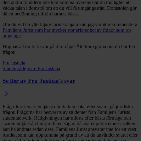
den andra föräldern inte kan komma överens har du möjlighet att
väcka talan i domstol om att du vill få umgängesrätt. Domstolen gör
då en bedömning utifrån barnets bästa.
Om du vill ha ytterligare juridisk hjälp kan jag varmt rekommendera
Familjens Jurist som har mycket stor erfarenhet av frågor som rör
umgänge.
Hoppas att du fick svar på din fråga! Återkom gärna om du har fler
frågor.
Fru Justicia
Studentrådgivare Fru Justicia
Se fler av Fru Justicia's svar
Fråga Juristen är en tjänst där du kan söka efter svaret på juridiska
frågor. Frågorna har besvarats av studenter från Familjens Jurists
studentnätverk. Rådgivningen har utförts efter bästa förmåga och
svaren utgår från hur juridiken såg ut då svaret publicerades, vilken
kan ha ändrats sedan dess. Familjens Jurist ansvarar inte för ett visst
resultat som kan uppkomma på grund av att du använder svaret eller
givna råd från Fråga Juristen i något sammanhang.
Läs mer om