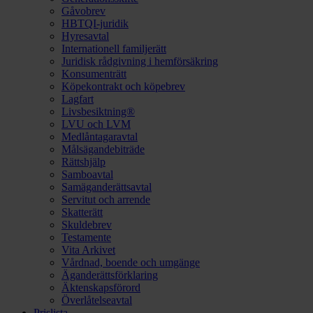
Gåvobrev
HBTQI-juridik
Hyresavtal
Internationell familjerätt
Juridisk rådgivning i hemförsäkring
Konsumenträtt
Köpekontrakt och köpebrev
Lagfart
Livsbesiktning®
LVU och LVM
Medlåntagaravtal
Målsägandebiträde
Rättshjälp
Samboavtal
Samäganderättsavtal
Servitut och arrende
Skatterätt
Skuldebrev
Testamente
Vita Arkivet
Vårdnad, boende och umgänge
Äganderättsförklaring
Äktenskapsförord
Överlåtelseavtal
Prislista