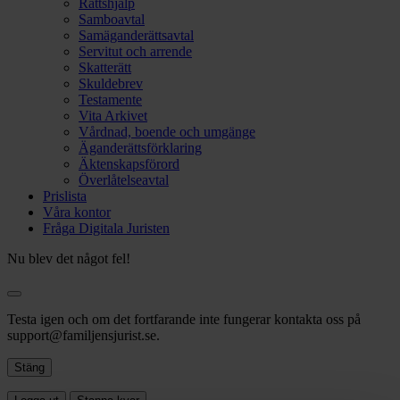
Rättshjälp
Samboavtal
Samäganderättsavtal
Servitut och arrende
Skatterätt
Skuldebrev
Testamente
Vita Arkivet
Vårdnad, boende och umgänge
Äganderättsförklaring
Äktenskapsförord
Överlåtelseavtal
Prislista
Våra kontor
Fråga Digitala Juristen
Nu blev det något fel!
Testa igen och om det fortfarande inte fungerar kontakta oss på
support@familjensjurist.se.
Stäng