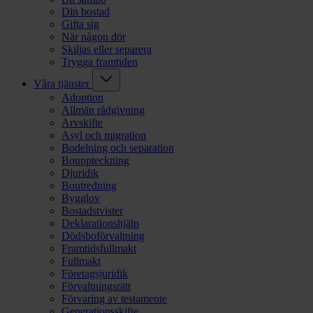
Din bostad
Gifta sig
När någon dör
Skiljas eller separera
Trygga framtiden
Våra tjänster
Adoption
Allmän rådgivning
Arvskifte
Asyl och migration
Bodelning och separation
Bouppteckning
Djuridik
Boutredning
Bygglov
Bostadstvister
Deklarationshjälp
Dödsboförvaltning
Framtidsfullmakt
Fullmakt
Företagsjuridik
Förvaltningsrätt
Förvaring av testamente
Generationsskifte