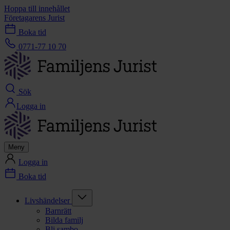
Hoppa till innehållet
Företagarens Jurist
Boka tid
0771-77 10 70
Sök
Logga in
Meny
Logga in
Boka tid
Livshändelser
Barnrätt
Bilda familj
Bli sambo