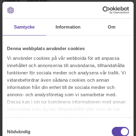
Logga ut
Stanna kvar
Har jag rätt till umgänge med mina barn?
Sök efter en fråga
Samtycke
Information
Om
Se alla frågor
Se alla frågor
Familj & barn
Har jag rätt till umgänge med
Denna webbplats använder cookies
mina barn?
Vi använder cookies på vår webbsida för att anpassa
innehållet och annonserna till användarna, tillhandahålla
funktioner för sociala medier och analysera vår trafik. Vi
Hej!
har jag rätt att träffa mina barn fast jag inte är vårdnadshavare?
vidarebefordrar även sådana cookies och annan
information från din enhet till de sociala medier och
Sök efter en fråga
annons- och analysföretag som vi samarbetar med.
Se alla frågor
Boka tid med jurist
Dessa kan i sin tur kombinera informationen med annan
Boka tid med jurist
information som du har tillhandahållit eller som de har
samlat in när du har använt deras tjänster.
På kontor, telefon eller onlinemöte
Samtyckesval
Nödvändig