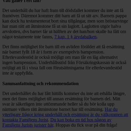
Vad gäller i ert fall?
Det underhåll du har haft fram till dödsfallet kommer du inte att få
framöver. Däremot kommer ditt barn att få ut sitt arv. Barnets pappa
kan dock ha testamenterat bort sina tillgångar, men som bröstarvinge
har man rätt att åtminstone få ut sin laglott. Laglotten utgör halva
arvslotten, dvs barnet får ut hälften av det han/hon skulle ha fått om
något testamente inte fanns,
7 kap. 1 § ärvdabalken
.
Det finns möjlighet för barn till en avliden förälder att få ersättning
när barnet fyllt 18 år i form av exempelvis barnpension.
Efterlevandestöd är också möjligt om man får en låg alternativt
ingen barnpension. Underhållsstöd från Försäkringskassan är också
möjligt att få i vissa fall om förutsättningarna för efterlevandestöd
inte är uppfyllda.
Sammanfattning och rekommendation
Det underhållet du har fått hittills kommer du inte att erhålla längre,
men det finns möjlighet till annan ersättning för barnets del. Mitt
svar är säkerligen inte uttömmande heller så du bör kolla upp
närmare vilken rätt åtminstone barnet har till ersättning.
Har du
ytterligare frågor kring underhåll och ersättning är du välkommen att
kontakta Familjens Jurist
.
Du kan boka en tid hos någon av
Familjens Jurists jurister här
. Hoppas du fick svar på din fråga!