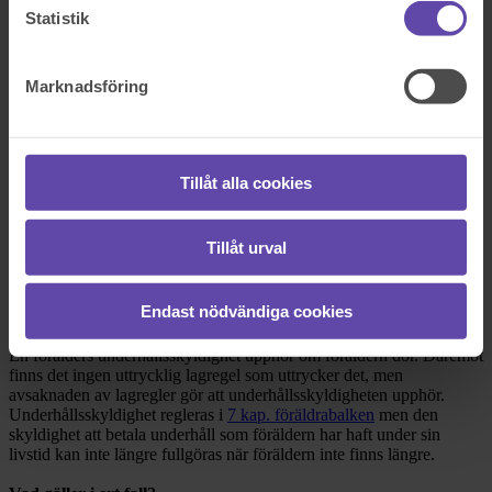
Statistik
Dela fråga
Marknadsföring
Rådgivarens svar
2020-08-06
Tillåt alla cookies
Hej och tack för att du vänder dig till Fråga Juristen med din fråga!
Jag ska nedan redogöra för vad som händer med underhåll när en
Tillåt urval
förälder avlider och även ge förslag på ersättningar som är möjliga
att få.
Endast nödvändiga cookies
Underhåll när ena föräldern dör
En förälders underhållsskyldighet upphör om föräldern dör. Däremot
finns det ingen uttrycklig lagregel som uttrycker det, men
avsaknaden av lagregler gör att underhållsskyldigheten upphör.
Underhållsskyldighet regleras i
7 kap. föräldrabalken
men den
skyldighet att betala underhåll som föräldern har haft under sin
livstid kan inte längre fullgöras när föräldern inte finns längre.