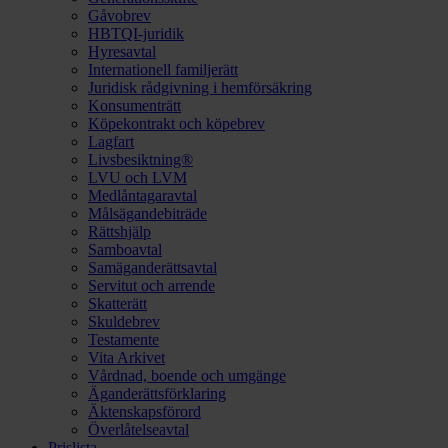
Gåvobrev
HBTQI-juridik
Hyresavtal
Internationell familjerätt
Juridisk rådgivning i hemförsäkring
Konsumenträtt
Köpekontrakt och köpebrev
Lagfart
Livsbesiktning®
LVU och LVM
Medlåntagaravtal
Målsägandebiträde
Rättshjälp
Samboavtal
Samäganderättsavtal
Servitut och arrende
Skatterätt
Skuldebrev
Testamente
Vita Arkivet
Vårdnad, boende och umgänge
Äganderättsförklaring
Äktenskapsförord
Överlåtelseavtal
Prislista