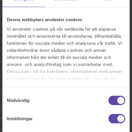
Logga ut
Stanna kvar
Fortsätter underhåll att betalas ut när föräldern avlider?
Denna webbplats använder cookies
Sök efter en fråga
Se alla frågor
Se alla frågor
Vi använder cookies på vår webbsida för att anpassa
Familj & barn
innehållet och annonserna till användarna, tillhandahålla
funktioner för sociala medier och analysera vår trafik. Vi
Fortsätter underhåll att betalas
vidarebefordrar även sådana cookies och annan
ut när föräldern avlider?
information från din enhet till de sociala medier och
annons- och analysföretag som vi samarbetar med.
Dessa kan i sin tur kombinera informationen med annan
Frågan gäller underhåll från pappan som nyss avlidit 45 år gammal.
Han har betalat underhåll till mig varje månad. Vad det gäller
information som du har tillhandahållit eller som de har
dödsbo och begravning har detta inte gjorts ännu. Min fråga är
samlat in när du har använt deras tjänster.
hur underhållet kommer att hanteras till mig nu när mitt ex är död?
Samtyckesval
Sök efter en fråga
Nödvändig
Se alla frågor
Boka tid med jurist
Boka tid med jurist
Inställningar
På kontor, telefon eller onlinemöte