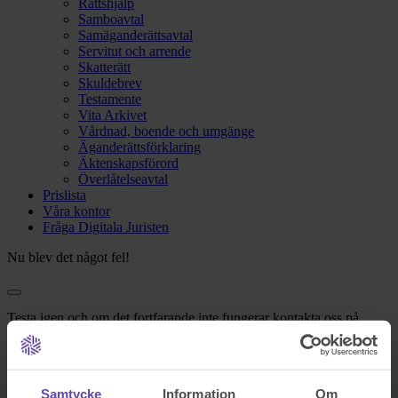
Rättshjälp
Samboavtal
Samäganderättsavtal
Servitut och arrende
Skatterätt
Skuldebrev
Testamente
Vita Arkivet
Vårdnad, boende och umgänge
Äganderättsförklaring
Äktenskapsförord
Överlåtelseavtal
Prislista
Våra kontor
Fråga Digitala Juristen
Nu blev det något fel!
Testa igen och om det fortfarande inte fungerar kontakta oss på
support@familjensjurist.se.
Stäng
Samtycke
Information
Om