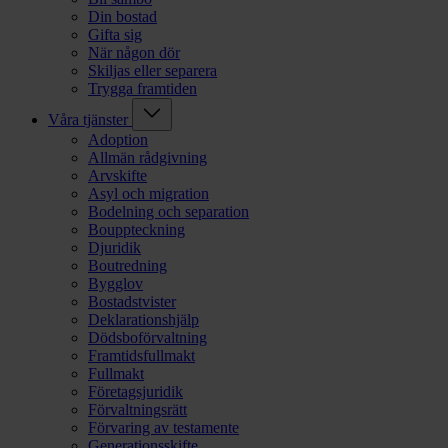
Din bostad
Gifta sig
När någon dör
Skiljas eller separera
Trygga framtiden
Våra tjänster
Adoption
Allmän rådgivning
Arvskifte
Asyl och migration
Bodelning och separation
Bouppteckning
Djuridik
Boutredning
Bygglov
Bostadstvister
Deklarationshjälp
Dödsboförvaltning
Framtidsfullmakt
Fullmakt
Företagsjuridik
Förvaltningsrätt
Förvaring av testamente
Generationsskifte