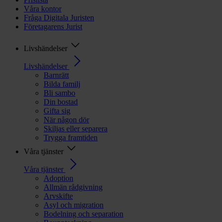
Våra kontor
Fråga Digitala Juristen
Företagarens Jurist
Livshändelser
Livshändelser
Barnrätt
Bilda familj
Bli sambo
Din bostad
Gifta sig
När någon dör
Skiljas eller separera
Trygga framtiden
Våra tjänster
Våra tjänster
Adoption
Allmän rådgivning
Arvskifte
Asyl och migration
Bodelning och separation