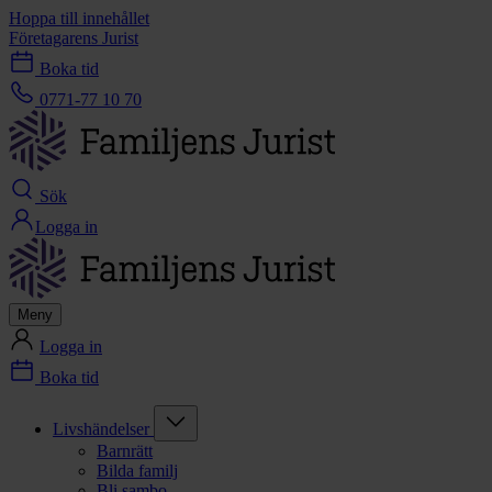
Hoppa till innehållet
Företagarens Jurist
Boka tid
0771-77 10 70
Sök
Logga in
Meny
Logga in
Boka tid
Livshändelser
Barnrätt
Bilda familj
Bli sambo