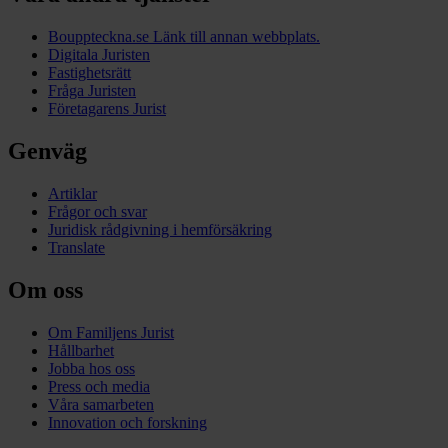
Bouppteckna.se
Länk till annan webbplats.
Digitala Juristen
Fastighetsrätt
Fråga Juristen
Företagarens Jurist
Genväg
Artiklar
Frågor och svar
Juridisk rådgivning i hemförsäkring
Translate
Om oss
Om Familjens Jurist
Hållbarhet
Jobba hos oss
Press och media
Våra samarbeten
Innovation och forskning