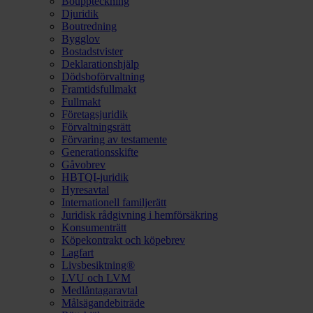
Bouppteckning
Djuridik
Boutredning
Bygglov
Bostadstvister
Deklarationshjälp
Dödsboförvaltning
Framtidsfullmakt
Fullmakt
Företagsjuridik
Förvaltningsrätt
Förvaring av testamente
Generationsskifte
Gåvobrev
HBTQI-juridik
Hyresavtal
Internationell familjerätt
Juridisk rådgivning i hemförsäkring
Konsumenträtt
Köpekontrakt och köpebrev
Lagfart
Livsbesiktning®
LVU och LVM
Medlåntagaravtal
Målsägandebiträde