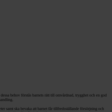
?
 dessa behov förstås barnets rätt till omvårdnad, trygghet och en god
handling.
r samt ska bevaka att barnet får tillfredsställande försörjning och