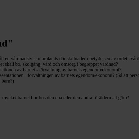
ad"
t en vårdnadstvist utomlands där skillnader i betydelsen av ordet "vård
net skall bo, skolgång, vård och omsorg i begreppet vårdnad?
entationen av barnet - förvaltning av barnets egendom/ekonomi?
presentationen - förvaltningen av barnets egendom/ekonomi? (Så att perso
 barn?)
ycket barnet bor hos den ena eller den andra föräldern att göra?