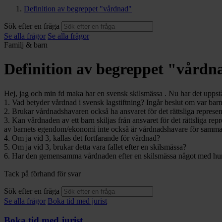
Definition av begreppet "vårdnad"
Sök efter en fråga
Se alla frågor
Se alla frågor
Familj & barn
Definition av begreppet "vårdn
Hej, jag och min fd maka har en svensk skilsmässa . Nu har det uppståt
1. Vad betyder vårdnad i svensk lagstiftning? Ingår beslut om var bar
2. Brukar vårdnadshavaren också ha ansvaret för det rättsliga repres
3. Kan vårdnaden av ett barn skiljas från ansvaret för det rättsliga re
av barnets egendom/ekonomi inte också är vårdnadshavare för samma
4. Om ja vid 3, kallas det fortfarande för vårdnad?
5. Om ja vid 3, brukar detta vara fallet efter en skilsmässa?
6. Har den gemensamma vårdnaden efter en skilsmässa något med hur m
Tack på förhand för svar
Sök efter en fråga
Se alla frågor
Boka tid med jurist
Boka tid med jurist