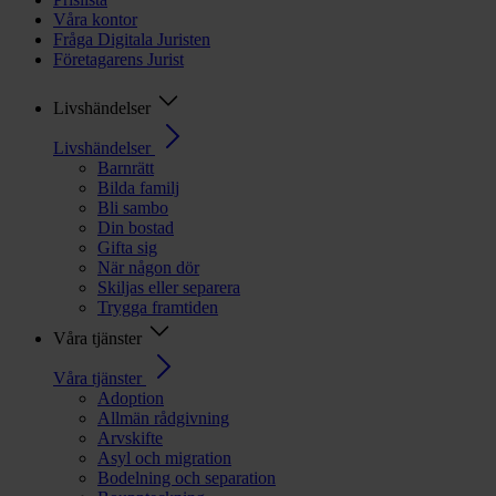
Våra kontor
Fråga Digitala Juristen
Företagarens Jurist
Livshändelser
Livshändelser
Barnrätt
Bilda familj
Bli sambo
Din bostad
Gifta sig
När någon dör
Skiljas eller separera
Trygga framtiden
Våra tjänster
Våra tjänster
Adoption
Allmän rådgivning
Arvskifte
Asyl och migration
Bodelning och separation