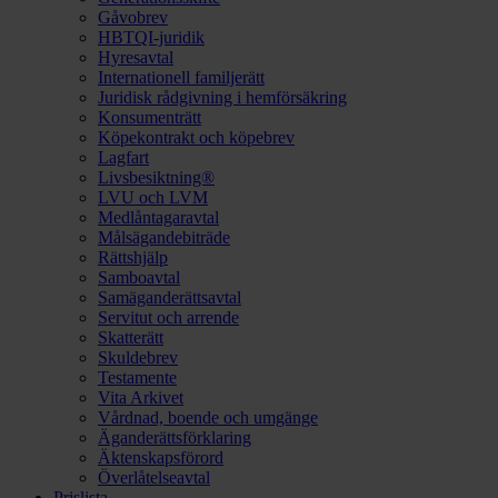
Gåvobrev
HBTQI-juridik
Hyresavtal
Internationell familjerätt
Juridisk rådgivning i hemförsäkring
Konsumenträtt
Köpekontrakt och köpebrev
Lagfart
Livsbesiktning®
LVU och LVM
Medlåntagaravtal
Målsägandebiträde
Rättshjälp
Samboavtal
Samäganderättsavtal
Servitut och arrende
Skatterätt
Skuldebrev
Testamente
Vita Arkivet
Vårdnad, boende och umgänge
Äganderättsförklaring
Äktenskapsförord
Överlåtelseavtal
Prislista