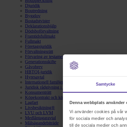
Bouppteckning
Djuridik
Boutredning
Bygglov
Bostadstvister
Deklarationshjälp
Dödsboförvaltning
Framtidsfullmakt
Fullmakt
Företagsjuridik
Förvaltningsrätt
Förvaring av testamente
Generationsskifte
Gåvobrev
HBTQI-juridik
Hyresavtal
Internationell familjerätt
Samtycke
Juridisk rådgivning i hemförsäkring
Konsumenträtt
Köpekontrakt och köpebrev
Lagfart
Denna webbplats använder 
Livsbesiktning®
Vi använder cookies på vår we
LVU och LVM
Medlåntagaravtal
för sociala medier och analys
Målsägandebiträde
till de sociala medier och a