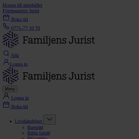
Hoppa till innehållet
Företagarens Jurist
Boka tid
0771-77 10 70
Sök
Logga in
Meny
Logga in
Boka tid
Livshändelser
Barnrätt
Bilda familj
Bli sambo