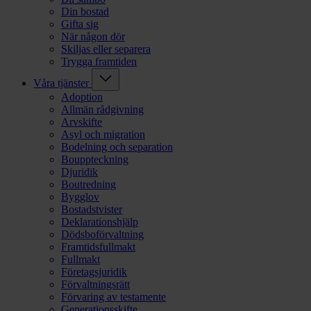
Din bostad
Gifta sig
När någon dör
Skiljas eller separera
Trygga framtiden
Våra tjänster
Adoption
Allmän rådgivning
Arvskifte
Asyl och migration
Bodelning och separation
Bouppteckning
Djuridik
Boutredning
Bygglov
Bostadstvister
Deklarationshjälp
Dödsboförvaltning
Framtidsfullmakt
Fullmakt
Företagsjuridik
Förvaltningsrätt
Förvaring av testamente
Generationsskifte