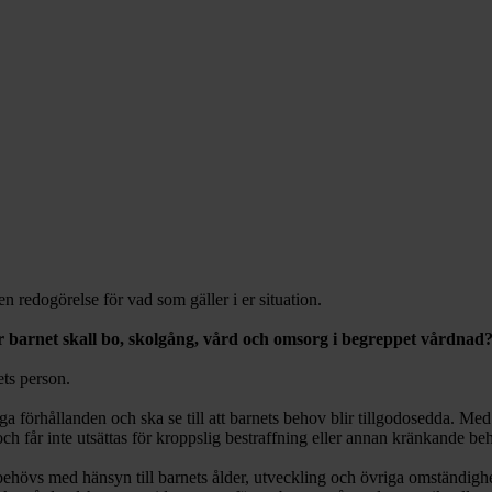
n redogörelse för vad som gäller i er situation.
ar barnet skall bo, skolgång, vård och omsorg i begreppet vårdnad
ets person.
a förhållanden och ska se till att barnets behov blir tillgodosedda. Med
ch får inte utsättas för kroppslig bestraffning eller annan kränkande be
behövs med hänsyn till barnets ålder, utveckling och övriga omständighete