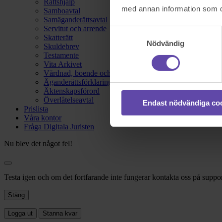
Rättshjälp
med annan information som du 
Samboavtal
Samäganderättsavtal
Servitut och arrende
Samtyckesval
Skatterätt
Nödvändig
Skuldebrev
Testamente
Vita Arkivet
Vårdnad, boende och umgänge
Äganderättsförklaring
Äktenskapsförord
Överlåtelseavtal
Endast nödvändiga co
Prislista
Våra kontor
Fråga Digitala Juristen
Nu blev det något fel!
Testa igen och om det fortfarande inte fungerar kontakta oss på suppor
Stäng
Logga ut
Stanna kvar