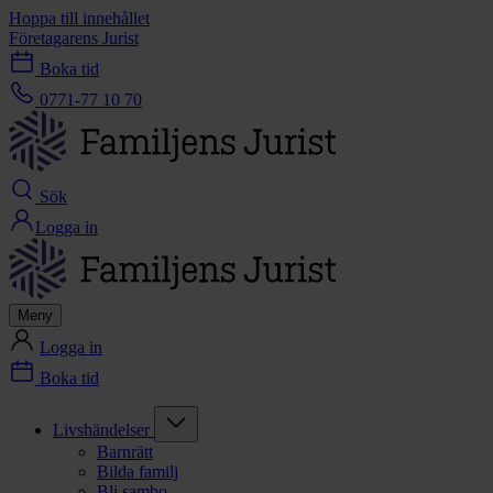
Hoppa till innehållet
Företagarens Jurist
Boka tid
0771-77 10 70
Sök
Logga in
Meny
Logga in
Boka tid
Livshändelser
Barnrätt
Bilda familj
Bli sambo