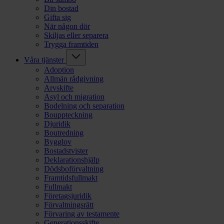
Din bostad
Gifta sig
När någon dör
Skiljas eller separera
Trygga framtiden
Våra tjänster
Adoption
Allmän rådgivning
Arvskifte
Asyl och migration
Bodelning och separation
Bouppteckning
Djuridik
Boutredning
Bygglov
Bostadstvister
Deklarationshjälp
Dödsboförvaltning
Framtidsfullmakt
Fullmakt
Företagsjuridik
Förvaltningsrätt
Förvaring av testamente
Generationsskifte