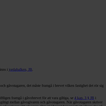
inns i
jordabalken, JB
.
ch gåvotagaren, det måste framgå i brevet vilken fastighet det rör sig
ftligen framgå i gåvobrevet för att vara giltiga, se
4 kap. 3 § JB
i
st giltigt mellan gåvogivaren och gåvotagaren. När gåvotagaren skriver