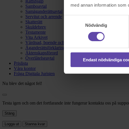
Rättshjälp
med annan information som du 
Samboavtal
Samäganderättsavtal
Servitut och arrende
Samtyckesval
Skatterätt
Nödvändig
Skuldebrev
Testamente
Vita Arkivet
Vårdnad, boende och umgänge
Äganderättsförklaring
Äktenskapsförord
Överlåtelseavtal
Endast nödvändiga co
Prislista
Våra kontor
Fråga Digitala Juristen
Nu blev det något fel!
Testa igen och om det fortfarande inte fungerar kontakta oss på suppor
Stäng
Logga ut
Stanna kvar