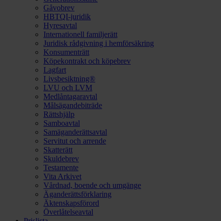
Gåvobrev
HBTQI-juridik
Hyresavtal
Internationell familjerätt
Juridisk rådgivning i hemförsäkring
Konsumenträtt
Köpekontrakt och köpebrev
Lagfart
Livsbesiktning®
LVU och LVM
Medlåntagaravtal
Målsägandebiträde
Rättshjälp
Samboavtal
Samäganderättsavtal
Servitut och arrende
Skatterätt
Skuldebrev
Testamente
Vita Arkivet
Vårdnad, boende och umgänge
Äganderättsförklaring
Äktenskapsförord
Överlåtelseavtal
Prislista