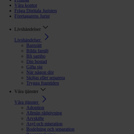
Våra kontor
Fråga Digitala Juristen
Företagarens Jurist
Livshändelser
Livshändelser
Barnrätt
Bilda familj
Bli sambo
Din bostad
Gifta sig
När någon dör
Skiljas eller separera
Trygga framtiden
Våra tjänster
Våra tjänster
Adoption
Allmän rådgivning
Arvskifte
Asyl och migration
Bodelning och separation