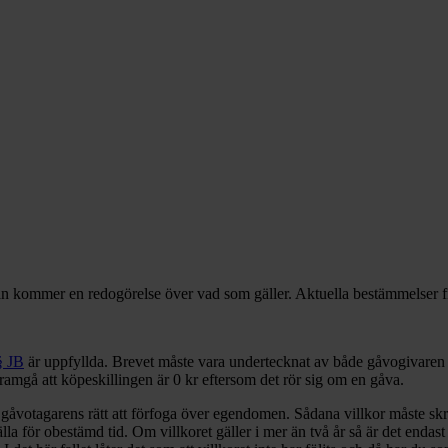
n kommer en redogörelse över vad som gäller. Aktuella bestämmelser f
§ JB
är uppfyllda. Brevet måste vara undertecknat av både gåvogivaren o
framgå att köpeskillingen är 0 kr eftersom det rör sig om en gåva.
r gåvotagarens rätt att förfoga över egendomen. Sådana villkor måste skri
älla för obestämd tid. Om villkoret gäller i mer än två år så är det enda