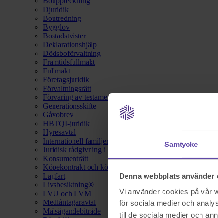
Bouppteckning
Djuridik
Boutredning
Bygglov
Bostadstvister
Deklarationshjälp
Dödsboförvaltning
Framtidsfullmakt
Fullmakt
Företagsjuridik
Förvaltningsrätt
Förvaring av testamente
Generationsskifte
Gåvobrev
HBTQI-juridik
Hyresavtal
Internationell familjerätt
Samtycke
Juridisk rådgivning i hemförsäkring
Konsumenträtt
Köpekontrakt och köpebrev
Lagfart
Denna webbplats använder 
Livsbesiktning®
Vi använder cookies på vår we
LVU och LVM
Medlåntagaravtal
för sociala medier och analys
Målsägandebiträde
till de sociala medier och a