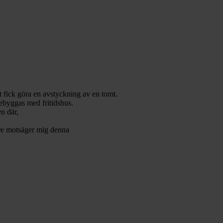
t fick göra en avstyckning av en tomt.
bebyggas med fritidshus.
n där,
are motsäger mig denna