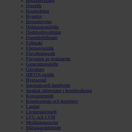
Bouppteckning
Djuridik
Boutredning
Bygglov
Bostadstvister
Deklarationshjälp
Dödsboförvaltning
Framtidsfullmakt
Fullmakt
Företagsjuridik
Förvaltningsrätt
Förvaring av testamente
Generationsskifte
Gåvobrev
HBTQI-juridik
Hyresavtal
Internationell familjerätt
Juridisk rådgivning i hemförsäkring
Konsumenträtt
Köpekontrakt och köpebrev
Lagfart
Livsbesiktning®
LVU och LVM
Medlåntagaravtal
Målsägandebiträde