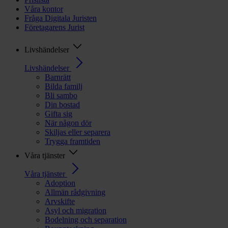
Våra kontor
Fråga Digitala Juristen
Företagarens Jurist
Livshändelser
Livshändelser
Barnrätt
Bilda familj
Bli sambo
Din bostad
Gifta sig
När någon dör
Skiljas eller separera
Trygga framtiden
Våra tjänster
Våra tjänster
Adoption
Allmän rådgivning
Arvskifte
Asyl och migration
Bodelning och separation