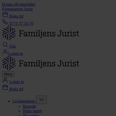
Hoppa till innehållet
Företagarens Jurist
Boka tid
0771-77 10 70
Sök
Logga in
Meny
Logga in
Boka tid
Livshändelser
Barnrätt
Bilda familj
Bli sambo