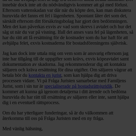
innebär dock inte att du nödvändigtvis kommer att gå med förlust.
Eftersom vattenskadan var där när du köpte den, kan man diskutera
huruvida det fanns ett fel i lägenheten. Spontant låter det som det,
särskilt eftersom ditt försäkringsbolag har gjort den bedömningen.
Men det kan påverkas exvis av vad som skrevs i avtalet och hur det
såg ut när du var på visning. Ifall det anses vara fel på lägenheten, så
har du rätt att få ersättning för de kostnader som du har haft för att
avhjälpa felet, exvis kostnaderna för bostadsföreningens självrisk.
Jag kan dock inte uttala mig om vem som är ansvarig eftersom jag
inte har tillgång till de uppgifter som krävs, exvis köpeavtalet samt
dokumentation av skadorna. Jag rekommenderar dig att kontakta
säljaren och kräva ersättning för dina utgifter. Om säljaren vägrar att
betala bör du
kontakta en jurist
, som kan hjälpa dig att driva
processen vidare. Vi på Fråga Juristen samarbetar med Familjens
Jurist, som i sin tur är
specialiserade på bostadsrättsjuridik
. De
kommer att kunna gå igenom detaljerna i ditt ärende och bedöma
huruvida du har rätt till ersättning av säljaren eller inte, samt hjälpa
dig i en eventuell rättsprocess.
Om du har ytterligare funderingar, så är du välkommen att
återkomma till oss på Fråga Juristen med en ny fråga.
Med vänlig hälsning,