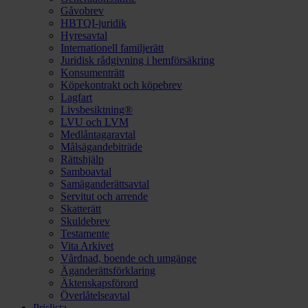
Gåvobrev
HBTQI-juridik
Hyresavtal
Internationell familjerätt
Juridisk rådgivning i hemförsäkring
Konsumenträtt
Köpekontrakt och köpebrev
Lagfart
Livsbesiktning®
LVU och LVM
Medlåntagaravtal
Målsägandebiträde
Rättshjälp
Samboavtal
Samäganderättsavtal
Servitut och arrende
Skatterätt
Skuldebrev
Testamente
Vita Arkivet
Vårdnad, boende och umgänge
Äganderättsförklaring
Äktenskapsförord
Överlåtelseavtal
Prislista