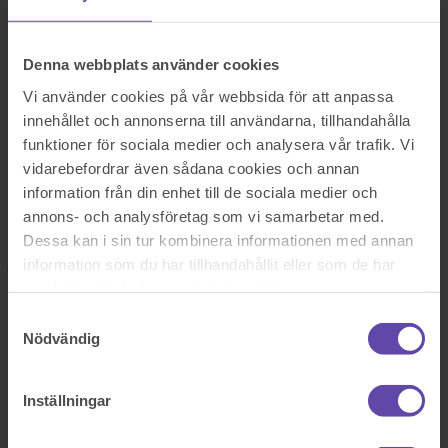
Logga ut
Stanna kvar
Vattenskador orsakade av tidigare ägare
Denna webbplats använder cookies
Sök efter en fråga
Se alla frågor
Se alla frågor
Vi använder cookies på vår webbsida för att anpassa
Bostad & Fastighet
innehållet och annonserna till användarna, tillhandahålla
funktioner för sociala medier och analysera vår trafik. Vi
Vattenskador orsakade av
vidarebefordrar även sådana cookies och annan
tidigare ägare
information från din enhet till de sociala medier och
annons- och analysföretag som vi samarbetar med.
Dessa kan i sin tur kombinera informationen med annan
Jag köpte en lägenhet som visade sig vara helt vattenskadad. Nu har
jag fått en faktura från föreningen där de vill att jag betalar deras
information som du har tillhandahållit eller som de har
självrisk. Kan de göra så?
samlat in när du har använt deras tjänster.
Sök efter en fråga
Samtyckesval
Se alla frågor
Boka tid med jurist
Nödvändig
Boka tid med jurist
Inställningar
På kontor, telefon eller onlinemöte