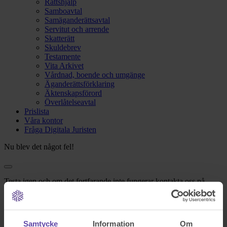
Rättshjälp
Samboavtal
Samäganderättsavtal
Servitut och arrende
Skatterätt
Skuldebrev
Testamente
Vita Arkivet
Vårdnad, boende och umgänge
Äganderättsförklaring
Äktenskapsförord
Överlåtelseavtal
Prislista
Våra kontor
Fråga Digitala Juristen
Nu blev det något fel!
Testa igen och om det fortfarande inte fungerar kontakta oss på
support@familjensjurist.se.
Stäng
Samtycke
Information
Om