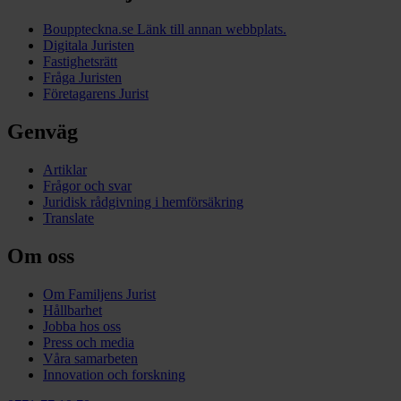
Bouppteckna.se
Länk till annan webbplats.
Digitala Juristen
Fastighetsrätt
Fråga Juristen
Företagarens Jurist
Genväg
Artiklar
Frågor och svar
Juridisk rådgivning i hemförsäkring
Translate
Om oss
Om Familjens Jurist
Hållbarhet
Jobba hos oss
Press och media
Våra samarbeten
Innovation och forskning