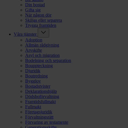
Din bostad
Gifta sig
När någon dör
Skiljas eller separera
Trygga framtiden
Våra tjänster
Adoption
Allmän rådgivning
Arvskifte
Asyl och migration
Bodelning och separation
Bouppteckning
Djuridik
Boutredning
Bygglov
Bostadstvister
Deklarationshjälp
Dödsboförvaltning
Framtidsfullmakt
Fullmakt
Företagsjuridik
Förvaltningsrätt
Förvaring av testamente
Generationsskifte