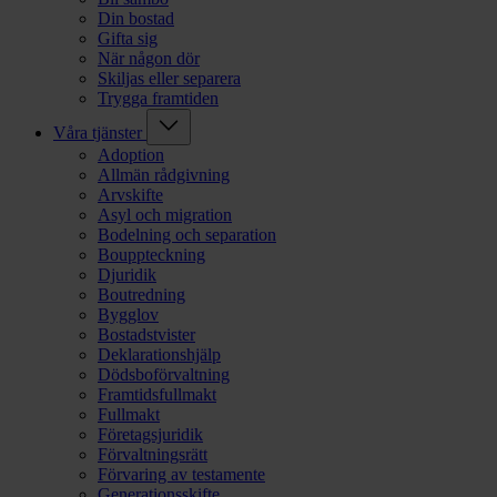
Din bostad
Gifta sig
När någon dör
Skiljas eller separera
Trygga framtiden
Våra tjänster
Adoption
Allmän rådgivning
Arvskifte
Asyl och migration
Bodelning och separation
Bouppteckning
Djuridik
Boutredning
Bygglov
Bostadstvister
Deklarationshjälp
Dödsboförvaltning
Framtidsfullmakt
Fullmakt
Företagsjuridik
Förvaltningsrätt
Förvaring av testamente
Generationsskifte