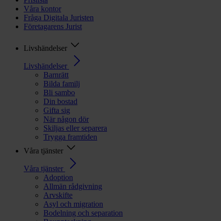
Våra kontor
Fråga Digitala Juristen
Företagarens Jurist
Livshändelser
Livshändelser
Barnrätt
Bilda familj
Bli sambo
Din bostad
Gifta sig
När någon dör
Skiljas eller separera
Trygga framtiden
Våra tjänster
Våra tjänster
Adoption
Allmän rådgivning
Arvskifte
Asyl och migration
Bodelning och separation