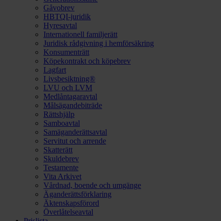
Gåvobrev
HBTQI-juridik
Hyresavtal
Internationell familjerätt
Juridisk rådgivning i hemförsäkring
Konsumenträtt
Köpekontrakt och köpebrev
Lagfart
Livsbesiktning®
LVU och LVM
Medlåntagaravtal
Målsägandebiträde
Rättshjälp
Samboavtal
Samäganderättsavtal
Servitut och arrende
Skatterätt
Skuldebrev
Testamente
Vita Arkivet
Vårdnad, boende och umgänge
Äganderättsförklaring
Äktenskapsförord
Överlåtelseavtal
Prislista