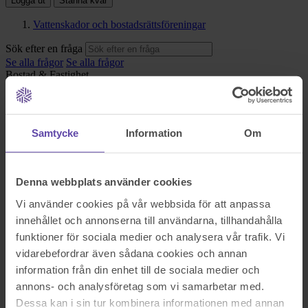
Logga ut
Stanna kvar
Vattenskador och bostadsrättsföreningar
Sök efter en fråga
Se alla frågor
Se alla frågor
Bostad & Fastighet
Vattenskador och
bostadsrättsföreningar
Samtycke
Information
Om
Hej,
Vi har en vattenskada i en lägenhet i vår bostadsrättsförening,
Denna webbplats använder cookies
orsakad av en trycksatt vattenledning. Föreningens försäkring täcker
Vi använder cookies på vår webbsida för att anpassa
kostnaderna för skadorna, sånär som på självrisk och åldersavdraget.
I detta fall är lägenheten inte renoverad sedan 1980-talet. Är det
innehållet och annonserna till användarna, tillhandahålla
verkligen sant att föreningen får stå för kostnaden av åldersavdraget
funktioner för sociala medier och analysera vår trafik. Vi
då???
vidarebefordrar även sådana cookies och annan
Sök efter en fråga
information från din enhet till de sociala medier och
Se alla frågor
Boka tid med jurist
annons- och analysföretag som vi samarbetar med.
Dessa kan i sin tur kombinera informationen med annan
Boka tid med jurist