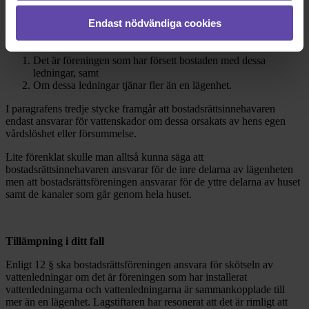
bostadsrättsinnehavaren
inte
ansvarar för reparationer av ledningar
Endast nödvändiga cookies
för avlopp, värme, gas, elektricitet, vatten, eller ventilationskanaler
om:
Det är föreningen som har försett bostaden med dessa
ledningar, samt
Om dessa ledningar tjänar fler än en lägenhet.
I paragrafens tredje stycke framgår att bostadsrättsinnehavaren
endast ansvarar för vattenskador om dessa orsakats av hens egen
vårdslöshet eller försummelse.
Lite förenklat skulle man alltså kunna säga att
bostadsrättsinnehavaren ansvarar för de inre delarna av lägenheten
men att bostadsrättsföreningen ansvarar för de yttre delarna av huset
samt de kanaler som går genom hela huset.
Tillämpning i ditt fall
Enligt 12 § ska bostadsrättsföreningen ansvara för skötseln av
vattenledningar om det är föreningen som har installerat
vattenledningarna och vattenledningarna är sammankopplade till
mer än en lägenhet. Lagstiftaren har resonerat att det är rimligt att