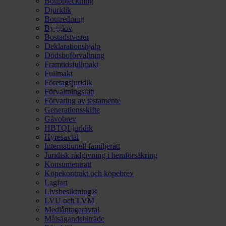
Bouppteckning
Djuridik
Boutredning
Bygglov
Bostadstvister
Deklarationshjälp
Dödsboförvaltning
Framtidsfullmakt
Fullmakt
Företagsjuridik
Förvaltningsrätt
Förvaring av testamente
Generationsskifte
Gåvobrev
HBTQI-juridik
Hyresavtal
Internationell familjerätt
Juridisk rådgivning i hemförsäkring
Konsumenträtt
Köpekontrakt och köpebrev
Lagfart
Livsbesiktning®
LVU och LVM
Medlåntagaravtal
Målsägandebiträde