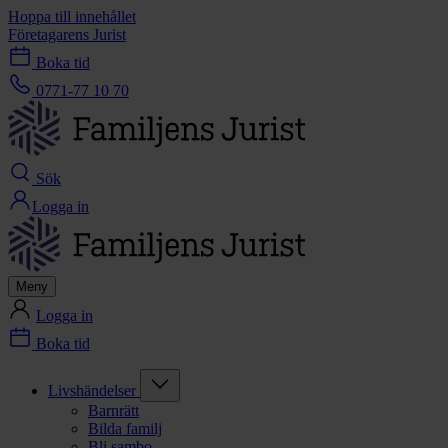
Hoppa till innehållet
Företagarens Jurist
Boka tid
0771-77 10 70
Sök
Logga in
Meny
Logga in
Boka tid
Livshändelser
Barnrätt
Bilda familj
Bli sambo