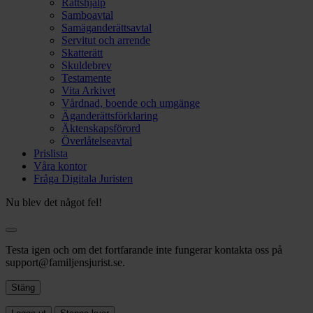
Rättshjälp
Samboavtal
Samäganderättsavtal
Servitut och arrende
Skatterätt
Skuldebrev
Testamente
Vita Arkivet
Vårdnad, boende och umgänge
Äganderättsförklaring
Äktenskapsförord
Överlåtelseavtal
Prislista
Våra kontor
Fråga Digitala Juristen
Nu blev det något fel!
Testa igen och om det fortfarande inte fungerar kontakta oss på
support@familjensjurist.se.
Stäng