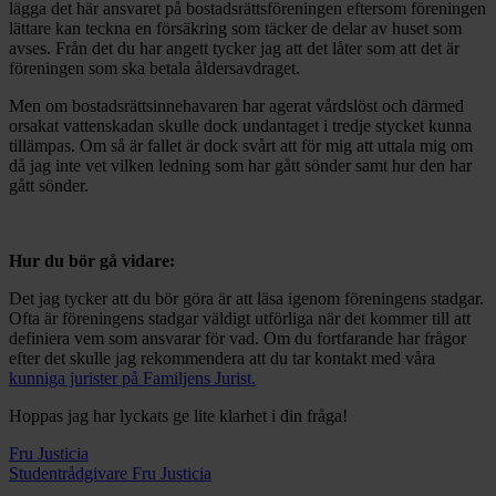
lägga det här ansvaret på bostadsrättsföreningen eftersom föreningen
lättare kan teckna en försäkring som täcker de delar av huset som
avses. Från det du har angett tycker jag att det låter som att det är
föreningen som ska betala åldersavdraget.
Men om bostadsrättsinnehavaren har agerat vårdslöst och därmed
orsakat vattenskadan skulle dock undantaget i tredje stycket kunna
tillämpas. Om så är fallet är dock svårt att för mig att uttala mig om
då jag inte vet vilken ledning som har gått sönder samt hur den har
gått sönder.
Hur du bör gå vidare:
Det jag tycker att du bör göra är att läsa igenom föreningens stadgar.
Ofta är föreningens stadgar väldigt utförliga när det kommer till att
definiera vem som ansvarar för vad. Om du fortfarande har frågor
efter det skulle jag rekommendera att du tar kontakt med våra
kunniga jurister på Familjens Jurist.
Hoppas jag har lyckats ge lite klarhet i din fråga!
Fru Justicia
Studentrådgivare Fru Justicia