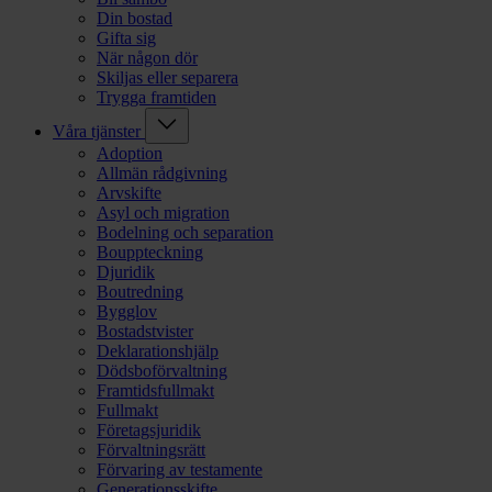
Din bostad
Gifta sig
När någon dör
Skiljas eller separera
Trygga framtiden
Våra tjänster
Adoption
Allmän rådgivning
Arvskifte
Asyl och migration
Bodelning och separation
Bouppteckning
Djuridik
Boutredning
Bygglov
Bostadstvister
Deklarationshjälp
Dödsboförvaltning
Framtidsfullmakt
Fullmakt
Företagsjuridik
Förvaltningsrätt
Förvaring av testamente
Generationsskifte