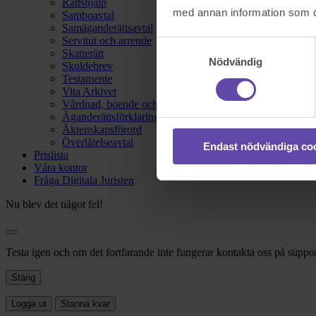
Rättshjälp
med annan information som du 
Samboavtal
Samäganderättsavtal
Servitut och arrende
Samtyckesval
Skatterätt
Nödvändig
Skuldebrev
Testamente
Vita Arkivet
Vårdnad, boende och umgänge
Äganderättsförklaring
Äktenskapsförord
Överlåtelseavtal
Endast nödvändiga co
Prislista
Våra kontor
Fråga Digitala Juristen
Nu blev det något fel!
Testa igen och om det fortfarande inte fungerar kontakta oss på suppor
Stäng
Logga ut
Stanna kvar