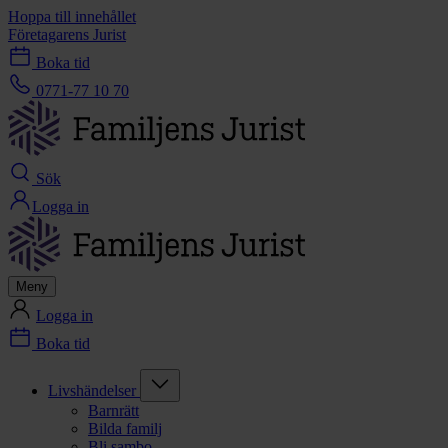
Hoppa till innehållet
Företagarens Jurist
Boka tid
0771-77 10 70
Sök
Logga in
Meny
Logga in
Boka tid
Livshändelser
Barnrätt
Bilda familj
Bli sambo