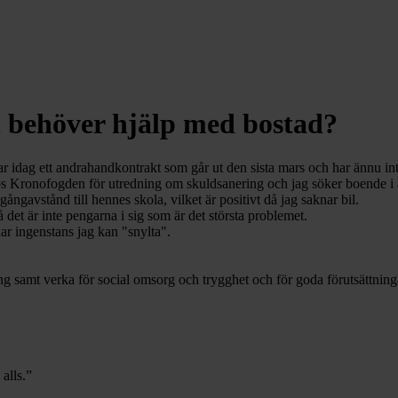
 behöver hjälp med bostad?
r idag ett andrahandkontrakt som går ut den sista mars och har ännu inte l
hos Kronofogden för utredning om skuldsanering och jag söker boende i al
gavstånd till hennes skola, vilket är positivt då jag saknar bil.
 det är inte pengarna i sig som är det största problemet.
har ingenstans jag kan "snylta".
ning samt verka för social omsorg och trygghet och för goda förutsättning
 alls.”