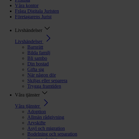
Våra kontor
Fråga Digitala Juristen
Företagarens Jurist
Livshändelser
Livshändelser
Barnrätt
Bilda familj
Bli sambo
Din bostad
Gifta sig
När någon dör
Skiljas eller separera
Trygga framtiden
Våra tjänster
Våra tjänster
Adoption
Allmän rådgivning
Arvskifte
Asyl och migration
Bodelning och separation