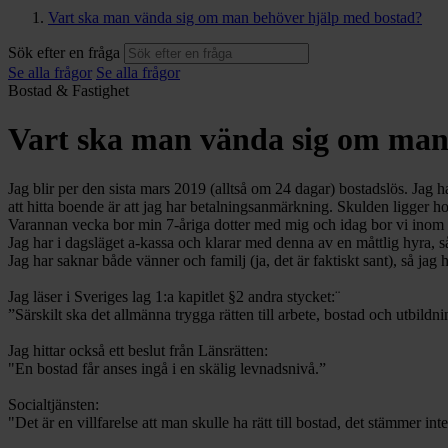
Vart ska man vända sig om man behöver hjälp med bostad?
Sök efter en fråga
Se alla frågor
Se alla frågor
Bostad & Fastighet
Vart ska man vända sig om man
Jag blir per den sista mars 2019 (alltså om 24 dagar) bostadslös. Jag ha
att hitta boende är att jag har betalningsanmärkning. Skulden ligger 
Varannan vecka bor min 7-åriga dotter med mig och idag bor vi inom gån
Jag har i dagsläget a-kassa och klarar med denna av en måttlig hyra, så
Jag har saknar både vänner och familj (ja, det är faktiskt sant), så jag 
Jag läser i Sveriges lag 1:a kapitlet §2 andra stycket:¨
”Särskilt ska det allmänna trygga rätten till arbete, bostad och utbild
Jag hittar också ett beslut från Länsrätten:
"En bostad får anses ingå i en skälig levnadsnivå.”
Socialtjänsten:
"Det är en villfarelse att man skulle ha rätt till bostad, det stämmer inte