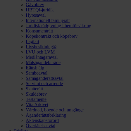
Gåvobrev
HBTQI-juridik
Hyresavtal
Internationell familjerätt
Juridisk rådgivning i hemförsäkring
Konsumenträtt
Köpekontrakt och köpebrev
Lagfart
Livsbesiktning®
LVU och LVM
Medlåntagaravtal
Målsägandebiträde
Rättshjälp
Samboavtal
Samäganderättsavtal
Servitut och arrende
Skatterätt
Skuldebrev
Testamente
Vita Arkivet
Vårdnad, boende och umgänge
Äganderättsförklaring
Äktenskapsförord
Överlåtelseavtal
Prislista