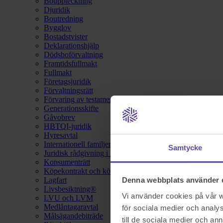
Bouppteckning
Djuridik
Boutredning
Bygglov
Bostadstvister
Deklarationshjälp
Dödsboförvaltning
Framtidsfullmakt
Fullmakt
Företagsjuridik
Förvaltningsrätt
Förvaring av testamente
Generationsskifte
Gåvobrev
HBTQI-juridik
Hyresavtal
Internationell familjerätt
Samtycke
Juridisk rådgivning i hemförsäkring
Konsumenträtt
Köpekontrakt och köpebrev
Lagfart
Denna webbplats använder 
Livsbesiktning®
Vi använder cookies på vår we
LVU och LVM
Medlåntagaravtal
för sociala medier och analys
Målsägandebiträde
till de sociala medier och a