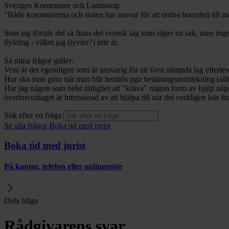
Sveriges Kommuner och Landsting:
"Både kommunerna och staten har ansvar för att ordna boenden till män
Som jag förstår det så finns det svensk lag som säger en sak, men ingen 
flykting - vilket jag (tyvärr?) inte är.
Så mina frågor gäller:
Vem är det egentligen som är ansvarig för att först nämnda lag efterlev
Hur ska man göra när man blir hemlös pga betalningsanmärkning (allt
Har jag någon som helst rättighet att "kräva" någon form av hjälp någ
överhuvudtaget är intresserad av att hjälpa till när det verkligen kör ih
Sök efter en fråga
Se alla frågor
Boka tid med jurist
Boka tid med jurist
På kontor, telefon eller onlinemöte
Dela fråga
Rådgivarens svar