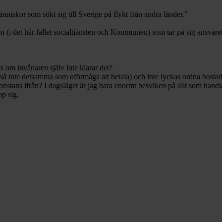
niskor som sökt sig till Sverige på flykt från andra länder.”
(i det här fallet socialtjänsten och Kommunen) som tar på sig ansvaret att
s om invånaren själv inte klarar det?
så inte detsamma som oförmåga att betala) och inte lyckas ordna bosta
onstans ifrån? I dagsläget är jag bara enormt besviken på allt som han
op sig.