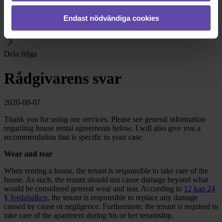
Boka tid med jurist
Endast nödvändiga cookies
På kontor, telefon eller onlinemöte
Dela fråga
Rådgivarens svar
2020-08-07
Thank you for using our services. Please see general information
regarding house rental agreements below. I will also give you a
recommendation that is specific to your case.
Wear and tear
When renting a house, the tenant is responsible to take care of the
house. As such, the tenant should not cause damage beyond what
would be considered general wear and tear. According to
12 kap 24
§ Jordabalken
, the tenant is responsible to replace any damage
caused by cause or negligence. Furthermore, the tenant is required to
take care of the apartment during his or her tenantship.