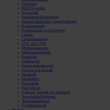
Gåvobrev
HBTQI-juridik
Hyresavtal
Internationell familjerätt
Juridisk rådgivning i hemförsäkring
Konsumenträtt
Köpekontrakt och köpebrev
Lagfart
Livsbesiktning®
LVU och LVM
Medlåntagaravtal
Målsägandebiträde
Rättshjälp
Samboavtal
Samäganderättsavtal
Servitut och arrende
Skatterätt
Skuldebrev
Testamente
Vita Arkivet
Vårdnad, boende och umgänge
Äganderättsförklaring
Äktenskapsförord
Överlåtelseavtal
Prislista