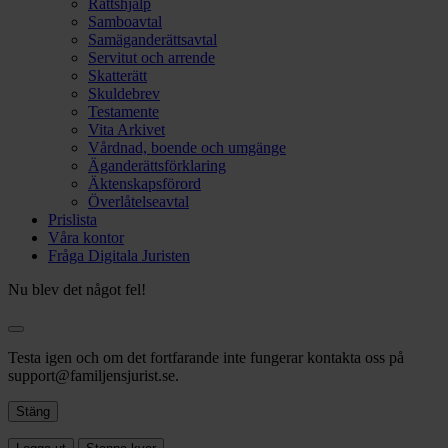
Rättshjälp
Samboavtal
Samäganderättsavtal
Servitut och arrende
Skatterätt
Skuldebrev
Testamente
Vita Arkivet
Vårdnad, boende och umgänge
Äganderättsförklaring
Äktenskapsförord
Överlåtelseavtal
Prislista
Våra kontor
Fråga Digitala Juristen
Nu blev det något fel!
Testa igen och om det fortfarande inte fungerar kontakta oss på
support@familjensjurist.se.
Stäng