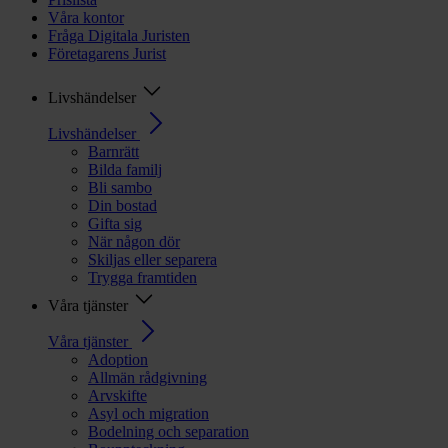
Våra kontor
Fråga Digitala Juristen
Företagarens Jurist
Livshändelser
Livshändelser
Barnrätt
Bilda familj
Bli sambo
Din bostad
Gifta sig
När någon dör
Skiljas eller separera
Trygga framtiden
Våra tjänster
Våra tjänster
Adoption
Allmän rådgivning
Arvskifte
Asyl och migration
Bodelning och separation