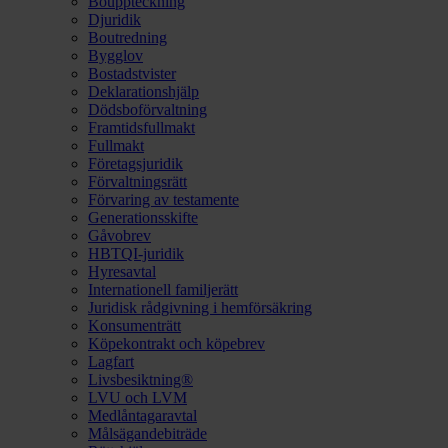
Bouppteckning
Djuridik
Boutredning
Bygglov
Bostadstvister
Deklarationshjälp
Dödsboförvaltning
Framtidsfullmakt
Fullmakt
Företagsjuridik
Förvaltningsrätt
Förvaring av testamente
Generationsskifte
Gåvobrev
HBTQI-juridik
Hyresavtal
Internationell familjerätt
Juridisk rådgivning i hemförsäkring
Konsumenträtt
Köpekontrakt och köpebrev
Lagfart
Livsbesiktning®
LVU och LVM
Medlåntagaravtal
Målsägandebiträde