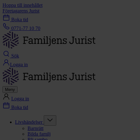
Hoppa till innehållet
Företagarens Jurist
Boka tid
0771-77 10 70
Sök
Logga in
Meny
Logga in
Boka tid
Livshändelser
Barnrätt
Bilda familj
Bli sambo