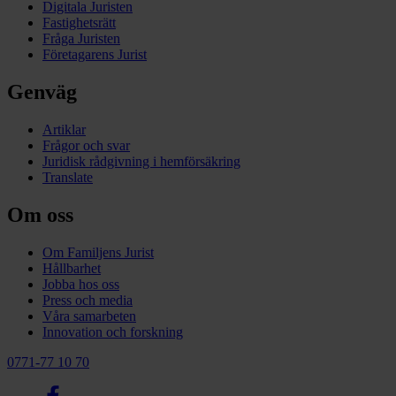
Digitala Juristen
Fastighetsrätt
Fråga Juristen
Företagarens Jurist
Genväg
Artiklar
Frågor och svar
Juridisk rådgivning i hemförsäkring
Translate
Om oss
Om Familjens Jurist
Hållbarhet
Jobba hos oss
Press och media
Våra samarbeten
Innovation och forskning
0771-77 10 70