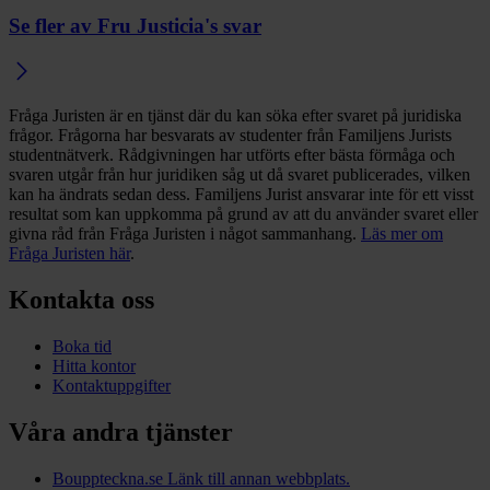
Se fler av Fru Justicia's svar
Fråga Juristen är en tjänst där du kan söka efter svaret på juridiska
frågor. Frågorna har besvarats av studenter från Familjens Jurists
studentnätverk. Rådgivningen har utförts efter bästa förmåga och
svaren utgår från hur juridiken såg ut då svaret publicerades, vilken
kan ha ändrats sedan dess. Familjens Jurist ansvarar inte för ett visst
resultat som kan uppkomma på grund av att du använder svaret eller
givna råd från Fråga Juristen i något sammanhang.
Läs mer om
Fråga Juristen här
.
Kontakta oss
Boka tid
Hitta kontor
Kontaktuppgifter
Våra andra tjänster
Bouppteckna.se
Länk till annan webbplats.