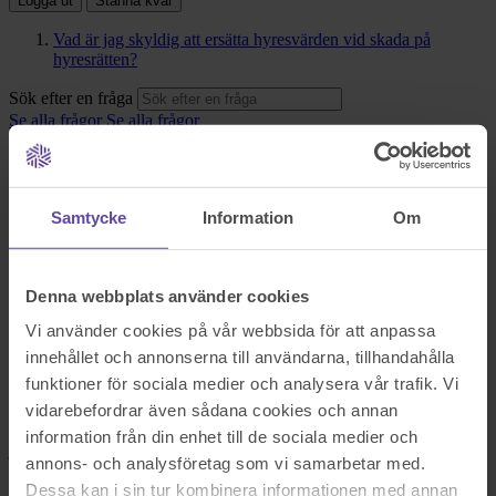
Logga ut
Stanna kvar
Vad är jag skyldig att ersätta hyresvärden vid skada på
hyresrätten?
Sök efter en fråga
Se alla frågor
Se alla frågor
Bostad & Fastighet
Vad är jag skyldig att ersätta
Samtycke
Information
Om
hyresvärden vid skada på
hyresrätten?
Denna webbplats använder cookies
Vi använder cookies på vår webbsida för att anpassa
Good day,
innehållet och annonserna till användarna, tillhandahålla
We decided to move out and now we have a very unpleasant
funktioner för sociala medier och analysera vår trafik. Vi
situation with house owner. We have bought all the furniture from
vidarebefordrar även sådana cookies och annan
him, we have ordered the cleaning company for "flyttstadning" the
owner was not happy with their work, so they come second time,
information från din enhet till de sociala medier och
just to go around with the owner, he showed everything and they
annons- och analysföretag som vi samarbetar med.
double cleaned.
Dessa kan i sin tur kombinera informationen med annan