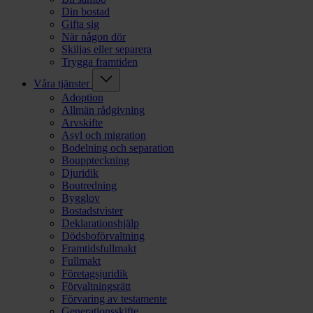
Din bostad
Gifta sig
När någon dör
Skiljas eller separera
Trygga framtiden
Våra tjänster
Adoption
Allmän rådgivning
Arvskifte
Asyl och migration
Bodelning och separation
Bouppteckning
Djuridik
Boutredning
Bygglov
Bostadstvister
Deklarationshjälp
Dödsboförvaltning
Framtidsfullmakt
Fullmakt
Företagsjuridik
Förvaltningsrätt
Förvaring av testamente
Generationsskifte