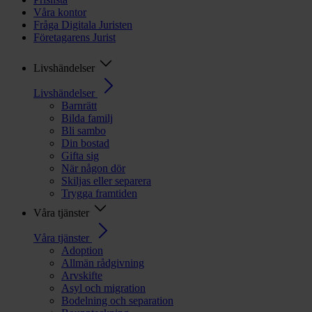
Våra kontor
Fråga Digitala Juristen
Företagarens Jurist
Livshändelser
Livshändelser
Barnrätt
Bilda familj
Bli sambo
Din bostad
Gifta sig
När någon dör
Skiljas eller separera
Trygga framtiden
Våra tjänster
Våra tjänster
Adoption
Allmän rådgivning
Arvskifte
Asyl och migration
Bodelning och separation