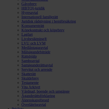
Gåvobrev
HBTQI-juridik
Hyresavtal
Internationell familjerätt
Juridisk rådgivning i hemförsäkring
Konsumenträtt
Köpekontrakt och köpebrev
Lagfart
Livsbesiktning®
LVU och LVM
Medlåntagaravtal
Målsägandebiträde
Rättshjälp
Samboavtal
Samäganderättsavtal
Servitut och arrende
Skatterätt
Skuldebrev
Testamente
Vita Arkivet
Vårdnad, boende och umgänge
Äganderättsförklaring
Äktenskapsförord
Överlåtelseavtal
Prislista