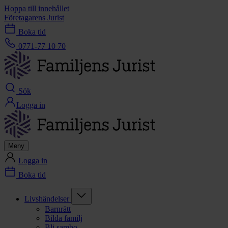
Hoppa till innehållet
Företagarens Jurist
Boka tid
0771-77 10 70
Sök
Logga in
Meny
Logga in
Boka tid
Livshändelser
Barnrätt
Bilda familj
Bli sambo