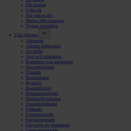
Din bostad
Gifta sig
När någon dör
Skiljas eller separera
Trygga framtiden
Våra tjänster
Adoption
Allmän rådgivning
Arvskifte
Asyl och migration
Bodelning och separation
Bouppteckning
Djuridik
Boutredning
Bygglov
Bostadstvister
Deklarationshjälp
Dödsboförvaltning
Framtidsfullmakt
Fullmakt
Företagsjuridik
Förvaltningsrätt
Förvaring av testamente
Generationsskifte