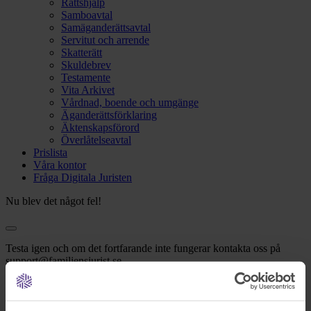
Rättshjälp
Samboavtal
Samäganderättsavtal
Servitut och arrende
Skatterätt
Skuldebrev
Testamente
Vita Arkivet
Vårdnad, boende och umgänge
Äganderättsförklaring
Äktenskapsförord
Överlåtelseavtal
Prislista
Våra kontor
Fråga Digitala Juristen
Nu blev det något fel!
Testa igen och om det fortfarande inte fungerar kontakta oss på
support@familjensjurist.se.
Stäng