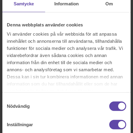
Logga ut
Stanna kvar
Samtycke
Information
Om
Utköp ur fastighet
Sök efter en fråga
Denna webbplats använder cookies
Se alla frågor
Se alla frågor
Bostad & Fastighet
Vi använder cookies på vår webbsida för att anpassa
innehållet och annonserna till användarna, tillhandahålla
Utköp ur fastighet
funktioner för sociala medier och analysera vår trafik. Vi
vidarebefordrar även sådana cookies och annan
Ska bli utköpt ur ett hus och vi har räknat ihop kvittona och det
information från din enhet till de sociala medier och
landade på 280 000 kr, har även lämnat in allt till en jurist. Fick
annons- och analysföretag som vi samarbetar med.
tillbaka summan idag på vad jag ska bli utköpt för. Bland alla siffror
Dessa kan i sin tur kombinera informationen med annan
så står det
information som du har tillhandahållit eller som de har
- 280 000
samlat in när du har använt deras tjänster.
Trodde den summan skulle läggas på själva marknadsvärdet och om
Samtyckesval
jag tolkar allt rätt så har man istället dragit av det från
Nödvändig
marknadsvärdet.
Sök efter en fråga
Inställningar
Se alla frågor
Boka tid med jurist