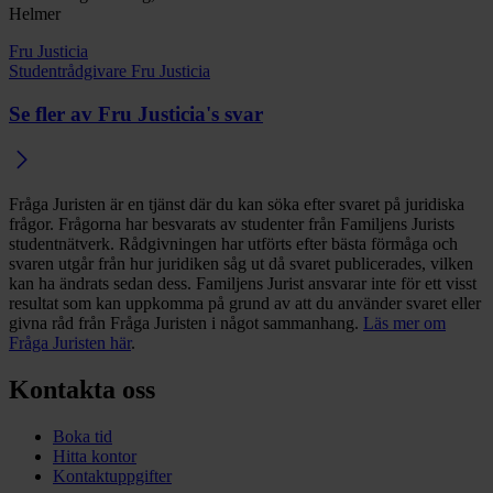
Helmer
Fru Justicia
Studentrådgivare Fru Justicia
Se fler av Fru Justicia's svar
Fråga Juristen är en tjänst där du kan söka efter svaret på juridiska
frågor. Frågorna har besvarats av studenter från Familjens Jurists
studentnätverk. Rådgivningen har utförts efter bästa förmåga och
svaren utgår från hur juridiken såg ut då svaret publicerades, vilken
kan ha ändrats sedan dess. Familjens Jurist ansvarar inte för ett visst
resultat som kan uppkomma på grund av att du använder svaret eller
givna råd från Fråga Juristen i något sammanhang.
Läs mer om
Fråga Juristen här
.
Kontakta oss
Boka tid
Hitta kontor
Kontaktuppgifter