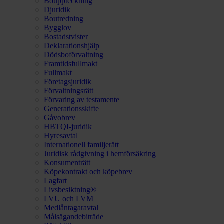
Bouppteckning
Djuridik
Boutredning
Bygglov
Bostadstvister
Deklarationshjälp
Dödsboförvaltning
Framtidsfullmakt
Fullmakt
Företagsjuridik
Förvaltningsrätt
Förvaring av testamente
Generationsskifte
Gåvobrev
HBTQI-juridik
Hyresavtal
Internationell familjerätt
Juridisk rådgivning i hemförsäkring
Konsumenträtt
Köpekontrakt och köpebrev
Lagfart
Livsbesiktning®
LVU och LVM
Medlåntagaravtal
Målsägandebiträde