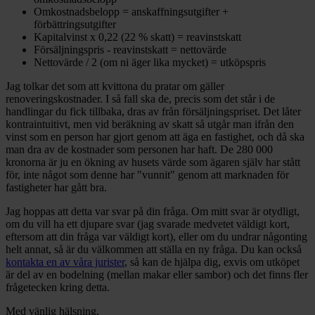
Omkostnadsbelopp = anskaffningsutgifter +
förbättringsutgifter
Kapitalvinst x 0,22 (22 % skatt) = reavinstskatt
Försäljningspris - reavinstskatt = nettovärde
Nettovärde / 2 (om ni äger lika mycket) = utköpspris
Jag tolkar det som att kvittona du pratar om gäller
renoveringskostnader. I så fall ska de, precis som det står i de
handlingar du fick tillbaka, dras av från försäljningspriset. Det låter
kontraintuitivt, men vid beräkning av skatt så utgår man ifrån den
vinst som en person har gjort genom att äga en fastighet, och då ska
man dra av de kostnader som personen har haft. De 280 000
kronorna är ju en ökning av husets värde som ägaren själv har stått
för, inte något som denne har "vunnit" genom att marknaden för
fastigheter har gått bra.
Jag hoppas att detta var svar på din fråga. Om mitt svar är otydligt,
om du vill ha ett djupare svar (jag svarade medvetet väldigt kort,
eftersom att din fråga var väldigt kort), eller om du undrar någonting
helt annat, så är du välkommen att ställa en ny fråga. Du kan också
kontakta en av våra jurister
, så kan de hjälpa dig, exvis om utköpet
är del av en bodelning (mellan makar eller sambor) och det finns fler
frågetecken kring detta.
Med vänlig hälsning,