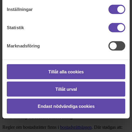
Tack!
Inställningar
Sök efter en fråga
Se alla frågor
Boka tid med jurist
Statistik
Boka tid med jurist
Marknadsföring
På kontor, telefon eller onlinemöte
Dela fråga
Tillåt alla cookies
Rådgivarens svar
Tillåt urval
2019-03-23
Endast nödvändiga cookies
Stort tack för att du vänder dig till oss med din fråga!
Medlemskap i bostadsrättsförening
Regler om bostadsrätter finns i
bostadsrättslagen
. Där stadgas att: