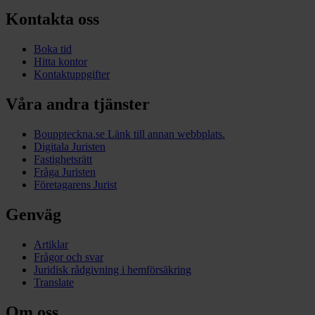
Kontakta oss
Boka tid
Hitta kontor
Kontaktuppgifter
Våra andra tjänster
Bouppteckna.se
Länk till annan webbplats.
Digitala Juristen
Fastighetsrätt
Fråga Juristen
Företagarens Jurist
Genväg
Artiklar
Frågor och svar
Juridisk rådgivning i hemförsäkring
Translate
Om oss