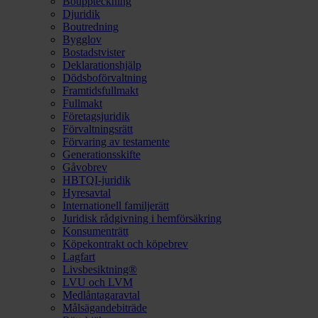
Bouppteckning
Djuridik
Boutredning
Bygglov
Bostadstvister
Deklarationshjälp
Dödsboförvaltning
Framtidsfullmakt
Fullmakt
Företagsjuridik
Förvaltningsrätt
Förvaring av testamente
Generationsskifte
Gåvobrev
HBTQI-juridik
Hyresavtal
Internationell familjerätt
Juridisk rådgivning i hemförsäkring
Konsumenträtt
Köpekontrakt och köpebrev
Lagfart
Livsbesiktning®
LVU och LVM
Medlåntagaravtal
Målsägandebiträde