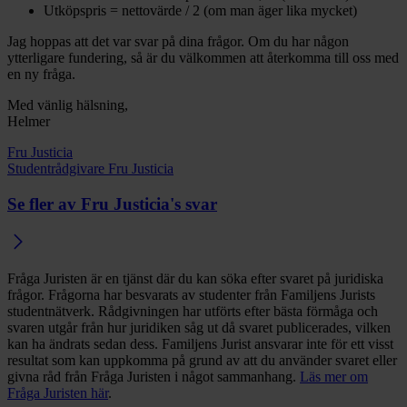
Utköpspris = nettovärde / 2 (om man äger lika mycket)
Jag hoppas att det var svar på dina frågor. Om du har någon
ytterligare fundering, så är du välkommen att återkomma till oss med
en ny fråga.
Med vänlig hälsning,
Helmer
Fru Justicia
Studentrådgivare Fru Justicia
Se fler av Fru Justicia's svar
Fråga Juristen är en tjänst där du kan söka efter svaret på juridiska
frågor. Frågorna har besvarats av studenter från Familjens Jurists
studentnätverk. Rådgivningen har utförts efter bästa förmåga och
svaren utgår från hur juridiken såg ut då svaret publicerades, vilken
kan ha ändrats sedan dess. Familjens Jurist ansvarar inte för ett visst
resultat som kan uppkomma på grund av att du använder svaret eller
givna råd från Fråga Juristen i något sammanhang.
Läs mer om
Fråga Juristen här
.