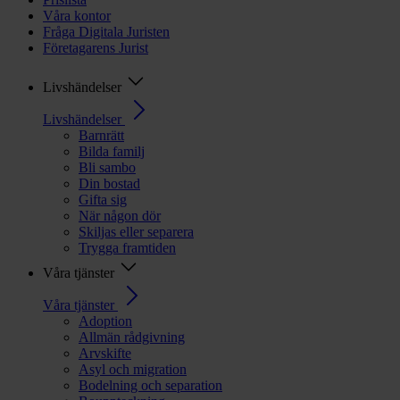
Våra kontor
Fråga Digitala Juristen
Företagarens Jurist
Livshändelser
Livshändelser
Barnrätt
Bilda familj
Bli sambo
Din bostad
Gifta sig
När någon dör
Skiljas eller separera
Trygga framtiden
Våra tjänster
Våra tjänster
Adoption
Allmän rådgivning
Arvskifte
Asyl och migration
Bodelning och separation