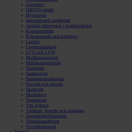
Gåvobrev
HBTQI-juridik
Hyresavtal
Internationell familjerätt
Juridisk rådgivning i hemförsäkring
Konsumenträtt
Köpekontrakt och köpebrev
Lagfart
Livsbesiktning®
LVU och LVM
Medlåntagaravtal
Målsägandebiträde
Rättshjälp
Samboavtal
Samäganderättsavtal
Servitut och arrende
Skatterätt
Skuldebrev
Testamente
Vita Arkivet
Vårdnad, boende och umgänge
Äganderättsförklaring
Äktenskapsförord
Överlåtelseavtal
Prislista