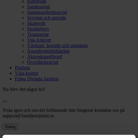
Rättshjälp
Samboavtal
Samäganderättsavtal
Servitut och arrende
Skatterätt
Skuldebrev
Testamente
Vita Arkivet
Vårdnad, boende och umgänge
Äganderättsförklaring
Äktenskapsförord
Överlåtelseavtal
Prislista
Våra kontor
Fråga Digitala Juristen
Nu blev det något fel!
Testa igen och om det fortfarande inte fungerar kontakta oss på
support@familjensjurist.se.
Stäng