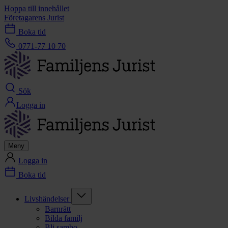
Hoppa till innehållet
Företagarens Jurist
Boka tid
0771-77 10 70
Sök
Logga in
Meny
Logga in
Boka tid
Livshändelser
Barnrätt
Bilda familj
Bli sambo