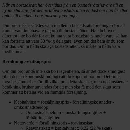
När en bostadsrätt har överlåtits från en bostadsrättshavare till en
ny innehavare, får denne utöva bostadsrätten endast om han är eller
antas till medlem i bostadsrättsföreningen.
Din bror måste således vara medlem i bostadsrättsföreningen för att
kunna vara innehavare (ägare) till bostadsrätten. Han behöver
däremot inte bo där för att kunna vara bostadsrättsinnehavare, så han
kan fortsätta att vara 50 %-ig delägare, även om det bara är du som
bor där. Om ni båda ska äga bostadsrätten, så måste ni båda vara
medlemmar.
Beräkning av utköpspris
Om din bror ändå inte ska bo i lägenheten, så är det dock smidigast
(ifall det är ekonomiskt möjligt) att du köper ut honom. Det finns
inga bestämmelser för till vilket pris detta ska ske, men nedanstående
beräkning brukar användas för att man ska få med den skatt som
kommer att betalas vid en framtida försäljning.
Kapitalvinst = försäljningspris - försäljningskostnader -
omkostnadsbelopp
Omkostnadsbelopp = anskaffningsutgifter +
förbättringsutgifter
Nettovärde = försäljningspris - reavinstskatt
Reavinstskatt = kapitalvinst x 0,22 (22 % skatt)