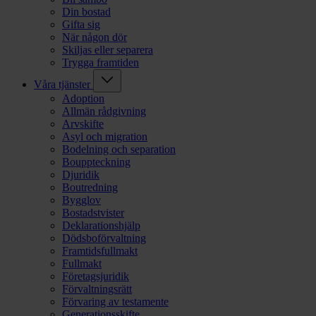
Din bostad
Gifta sig
När någon dör
Skiljas eller separera
Trygga framtiden
Våra tjänster
Adoption
Allmän rådgivning
Arvskifte
Asyl och migration
Bodelning och separation
Bouppteckning
Djuridik
Boutredning
Bygglov
Bostadstvister
Deklarationshjälp
Dödsboförvaltning
Framtidsfullmakt
Fullmakt
Företagsjuridik
Förvaltningsrätt
Förvaring av testamente
Generationsskifte