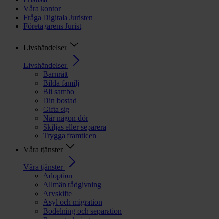
Våra kontor
Fråga Digitala Juristen
Företagarens Jurist
Livshändelser
Livshändelser
Barnrätt
Bilda familj
Bli sambo
Din bostad
Gifta sig
När någon dör
Skiljas eller separera
Trygga framtiden
Våra tjänster
Våra tjänster
Adoption
Allmän rådgivning
Arvskifte
Asyl och migration
Bodelning och separation