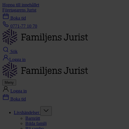
Hoppa till innehållet
Företagarens Jurist
Boka tid
0771-77 10 70
Sök
Logga in
Meny
Logga in
Boka tid
Livshändelser
Barnrätt
Bilda familj
Bli sambo