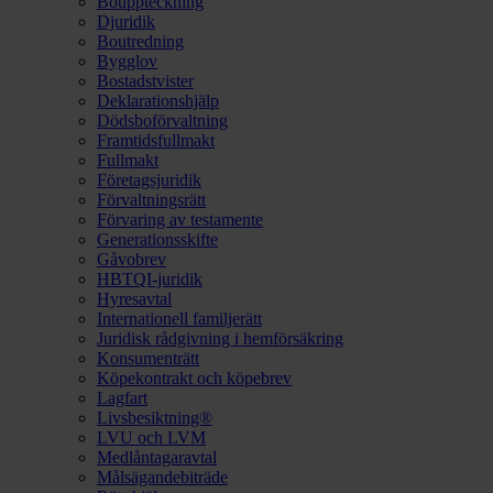
Bouppteckning
Djuridik
Boutredning
Bygglov
Bostadstvister
Deklarationshjälp
Dödsboförvaltning
Framtidsfullmakt
Fullmakt
Företagsjuridik
Förvaltningsrätt
Förvaring av testamente
Generationsskifte
Gåvobrev
HBTQI-juridik
Hyresavtal
Internationell familjerätt
Juridisk rådgivning i hemförsäkring
Konsumenträtt
Köpekontrakt och köpebrev
Lagfart
Livsbesiktning®
LVU och LVM
Medlåntagaravtal
Målsägandebiträde