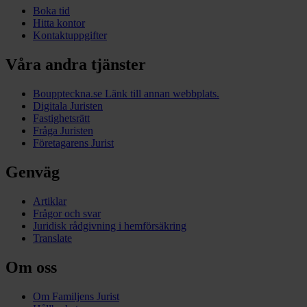
Boka tid
Hitta kontor
Kontaktuppgifter
Våra andra tjänster
Bouppteckna.se
Länk till annan webbplats.
Digitala Juristen
Fastighetsrätt
Fråga Juristen
Företagarens Jurist
Genväg
Artiklar
Frågor och svar
Juridisk rådgivning i hemförsäkring
Translate
Om oss
Om Familjens Jurist