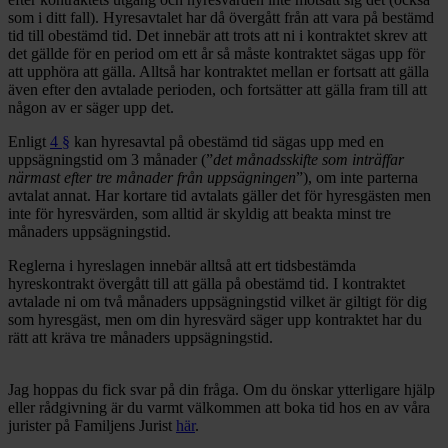
som i ditt fall). Hyresavtalet har då övergått från att vara på bestämd
tid till obestämd tid. Det innebär att trots att ni i kontraktet skrev att
det gällde för en period om ett år så måste kontraktet sägas upp för
att upphöra att gälla. Alltså har kontraktet mellan er fortsatt att gälla
även efter den avtalade perioden, och fortsätter att gälla fram till att
någon av er säger upp det.
Enligt
4 §
kan hyresavtal på obestämd tid sägas upp med en
uppsägningstid om 3 månader (”
det månadsskifte som inträffar
närmast efter tre månader från uppsägningen
”), om inte parterna
avtalat annat. Har kortare tid avtalats gäller det för hyresgästen men
inte för hyresvärden, som alltid är skyldig att beakta minst tre
månaders uppsägningstid.
Reglerna i hyreslagen innebär alltså att ert tidsbestämda
hyreskontrakt övergått till att gälla på obestämd tid. I kontraktet
avtalade ni om två månaders uppsägningstid vilket är giltigt för dig
som hyresgäst, men om din hyresvärd säger upp kontraktet har du
rätt att kräva tre månaders uppsägningstid.
Jag hoppas du fick svar på din fråga. Om du önskar ytterligare hjälp
eller rådgivning är du varmt välkommen att boka tid hos en av våra
jurister på Familjens Jurist
här
.