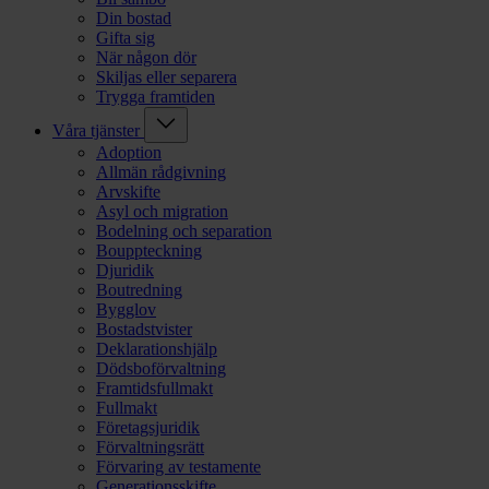
Din bostad
Gifta sig
När någon dör
Skiljas eller separera
Trygga framtiden
Våra tjänster
Adoption
Allmän rådgivning
Arvskifte
Asyl och migration
Bodelning och separation
Bouppteckning
Djuridik
Boutredning
Bygglov
Bostadstvister
Deklarationshjälp
Dödsboförvaltning
Framtidsfullmakt
Fullmakt
Företagsjuridik
Förvaltningsrätt
Förvaring av testamente
Generationsskifte