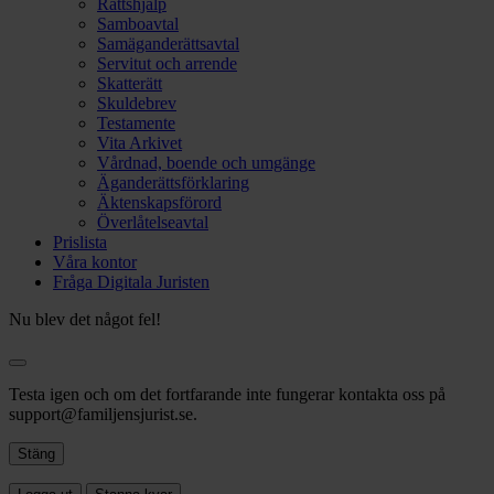
Rättshjälp
Samboavtal
Samäganderättsavtal
Servitut och arrende
Skatterätt
Skuldebrev
Testamente
Vita Arkivet
Vårdnad, boende och umgänge
Äganderättsförklaring
Äktenskapsförord
Överlåtelseavtal
Prislista
Våra kontor
Fråga Digitala Juristen
Nu blev det något fel!
Testa igen och om det fortfarande inte fungerar kontakta oss på
support@familjensjurist.se.
Stäng