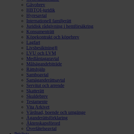
Gåvobrev
HBTQI-juridik
Hyresavtal
Internationell familjerätt
Juridisk rådgivning i hemförsäkring
Konsumenträtt
Köpekontrakt och köpebrev
Lagfart
Livsbesiktning®
LVU och LVM
Medlåntagaravtal
Målsägandebiträde
Rättshjälp
Samboavtal
Samäganderättsavtal
Servitut och arrende
Skatterätt
Skuldebrev
Testamente
Vita Arkivet
Vårdnad, boende och umgänge
Äganderättsförklaring
Äktenskapsförord
Överlåtelseavtal
Prislista