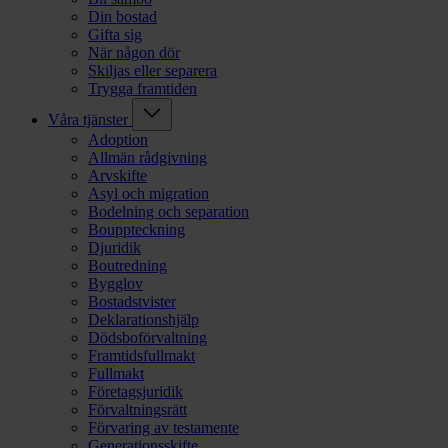
Din bostad
Gifta sig
När någon dör
Skiljas eller separera
Trygga framtiden
Våra tjänster
Adoption
Allmän rådgivning
Arvskifte
Asyl och migration
Bodelning och separation
Bouppteckning
Djuridik
Boutredning
Bygglov
Bostadstvister
Deklarationshjälp
Dödsboförvaltning
Framtidsfullmakt
Fullmakt
Företagsjuridik
Förvaltningsrätt
Förvaring av testamente
Generationsskifte