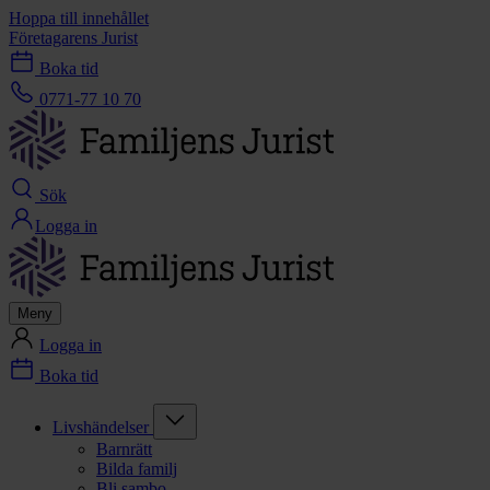
Hoppa till innehållet
Företagarens Jurist
Boka tid
0771-77 10 70
Sök
Logga in
Meny
Logga in
Boka tid
Livshändelser
Barnrätt
Bilda familj
Bli sambo