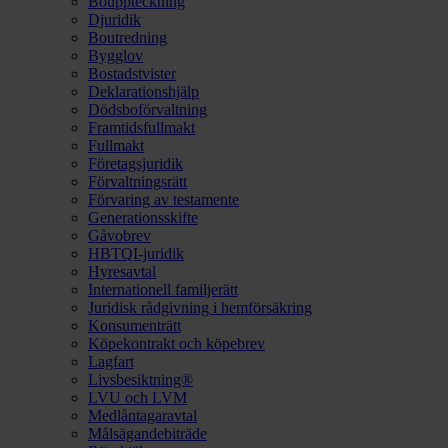
Bouppteckning
Djuridik
Boutredning
Bygglov
Bostadstvister
Deklarationshjälp
Dödsboförvaltning
Framtidsfullmakt
Fullmakt
Företagsjuridik
Förvaltningsrätt
Förvaring av testamente
Generationsskifte
Gåvobrev
HBTQI-juridik
Hyresavtal
Internationell familjerätt
Juridisk rådgivning i hemförsäkring
Konsumenträtt
Köpekontrakt och köpebrev
Lagfart
Livsbesiktning®
LVU och LVM
Medlåntagaravtal
Målsägandebiträde