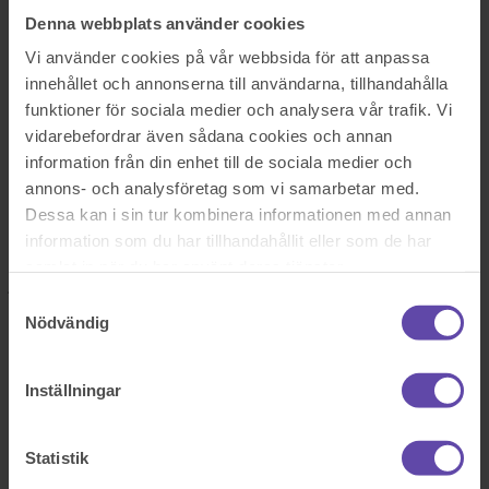
Logga ut
Stanna kvar
Denna webbplats använder cookies
Uppsägning av hyresavtal
Vi använder cookies på vår webbsida för att anpassa
Sök efter en fråga
innehållet och annonserna till användarna, tillhandahålla
Se alla frågor
Se alla frågor
funktioner för sociala medier och analysera vår trafik. Vi
Bostad & Fastighet
vidarebefordrar även sådana cookies och annan
Uppsägning av hyresavtal
information från din enhet till de sociala medier och
annons- och analysföretag som vi samarbetar med.
Dessa kan i sin tur kombinera informationen med annan
Hej!
information som du har tillhandahållit eller som de har
Min fråga är: Jag har hyrt av en dam som dog 13 juni. Döttrarna ska
nu sälja huset. Eftersom att det bara var två lägenheter i huset så har
samlat in när du har använt deras tjänster.
jag förstått att jag inte har nån besittningsrätt. Nu till frågan: Om nya
Samtyckesval
ägaren säger upp mig har jag 3 månader som tanten skrev i
Nödvändig
kontraktet eller 1 månadsuppsägning?
Sök efter en fråga
Inställningar
Se alla frågor
Boka tid med jurist
Boka tid med jurist
Statistik