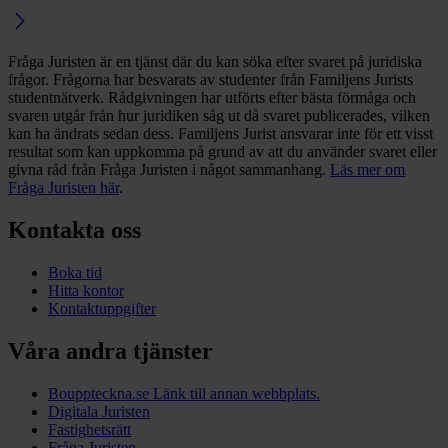
Fråga Juristen är en tjänst där du kan söka efter svaret på juridiska
frågor. Frågorna har besvarats av studenter från Familjens Jurists
studentnätverk. Rådgivningen har utförts efter bästa förmåga och
svaren utgår från hur juridiken såg ut då svaret publicerades, vilken
kan ha ändrats sedan dess. Familjens Jurist ansvarar inte för ett visst
resultat som kan uppkomma på grund av att du använder svaret eller
givna råd från Fråga Juristen i något sammanhang.
Läs mer om
Fråga Juristen här
.
Kontakta oss
Boka tid
Hitta kontor
Kontaktuppgifter
Våra andra tjänster
Bouppteckna.se
Länk till annan webbplats.
Digitala Juristen
Fastighetsrätt
Fråga Juristen