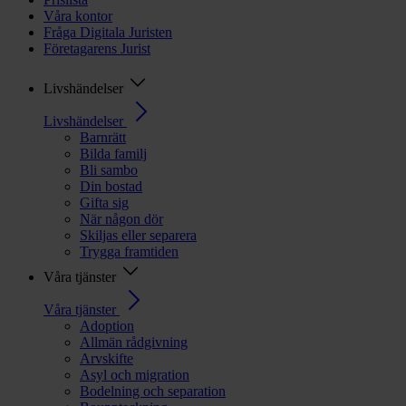
Våra kontor
Fråga Digitala Juristen
Företagarens Jurist
Livshändelser
Livshändelser
Barnrätt
Bilda familj
Bli sambo
Din bostad
Gifta sig
När någon dör
Skiljas eller separera
Trygga framtiden
Våra tjänster
Våra tjänster
Adoption
Allmän rådgivning
Arvskifte
Asyl och migration
Bodelning och separation