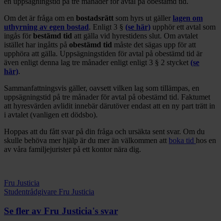
en uppsägningstid på tre månader för avtal på obestämd tid.
Om det är fråga om en
bostadsrätt
som hyrs ut gäller
lagen om
uthyrning av egen bostad
. Enligt 3 §
(se här)
upphör ett avtal som
ingås för
bestämd tid
att gälla vid hyrestidens slut. Om avtalet
istället har ingåtts på
obestämd tid
måste det sägas upp för att
upphöra att gälla. Uppsägningstiden för avtal på obestämd tid är
även enligt denna lag tre månader enligt enligt 3 § 2 stycket
(se
här)
.
Sammanfattningsvis gäller, oavsett vilken lag som tillämpas, en
uppsägningstid på tre månader för avtal på obestämd tid. Faktumet
att hyresvärden avlidit innebär därutöver endast att en ny part trätt in
i avtalet (vanligen ett dödsbo).
Hoppas att du fått svar på din fråga och ursäkta sent svar. Om du
skulle behöva mer hjälp är du mer än välkommen att
boka tid
hos en
av våra familjejurister på ett kontor nära dig.
Fru Justicia
Studentrådgivare Fru Justicia
Se fler av Fru Justicia's svar