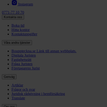
Instagram
0771-77 10 70
Kontakta oss
Boka tid
Hitta kontor
Kontaktuppgifter
Våra andra tjänster
Bouppteckna.se
Länk till annan webbplats.
Digitala Juristen
Fastighetsrätt
Fråga Juristen
Företagarens Jurist
Genväg
Artiklar
Frågor och svar
Juridisk rådgivning i hemförsäkring
Translate
Om oss