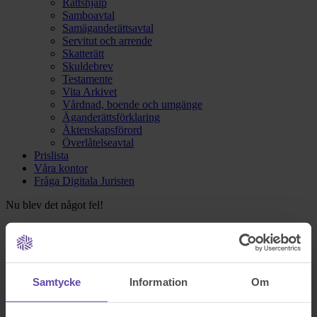
Rättshjälp
Samboavtal
Samäganderättsavtal
Servitut och arrende
Skatterätt
Skuldebrev
Testamente
Vita Arkivet
Vårdnad, boende och umgänge
Äganderättsförklaring
Äktenskapsförord
Överlåtelseavtal
Prislista
Våra kontor
Fråga Digitala Juristen
Nu blev det något fel!
Testa igen och om det fortfarande inte fungerar kontakta oss på
support@familjensjurist.se.
Samtycke
Information
Om
Stäng