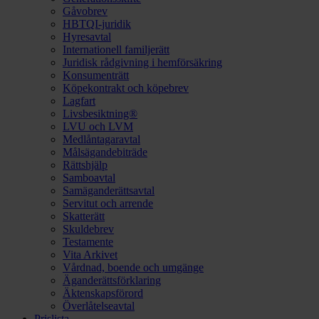
Gåvobrev
HBTQI-juridik
Hyresavtal
Internationell familjerätt
Juridisk rådgivning i hemförsäkring
Konsumenträtt
Köpekontrakt och köpebrev
Lagfart
Livsbesiktning®
LVU och LVM
Medlåntagaravtal
Målsägandebiträde
Rättshjälp
Samboavtal
Samäganderättsavtal
Servitut och arrende
Skatterätt
Skuldebrev
Testamente
Vita Arkivet
Vårdnad, boende och umgänge
Äganderättsförklaring
Äktenskapsförord
Överlåtelseavtal
Prislista