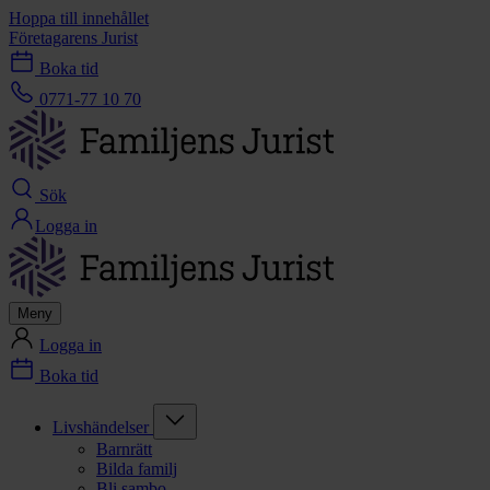
Hoppa till innehållet
Företagarens Jurist
Boka tid
0771-77 10 70
Sök
Logga in
Meny
Logga in
Boka tid
Livshändelser
Barnrätt
Bilda familj
Bli sambo