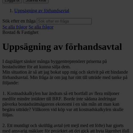
Logga ut
Stanna kvar
Uppsägning av förhandsavtal
Sök efter en fråga
Se alla frågor
Se alla frågor
Bostad & Fastighet
Uppsägning av förhandsavtal
I dagsläget sänker många byggentreprenörer priserna på
bostadsrätter för att kunna sälja dem.
Min situation är så att jag bokat upp mig och skrivit på ett bindande
förhandsavtal. Min fråga är om jag har rätt till utträde med tanke på
följande:
1. Kostnadskalkylen har ändrats så ett bortfall av flera miljoner
medför mindre intäkter till BRF. Borde inte sådana ändringar
påverka bostadsrättsägarens ekonomi i en sån mån att man kan
begära utträde? Villkoren vid köp var att kostnadskalkylen skulle
följas.
2. Ett muntligt och skriftlig avtal (ett mejl med ett löfte) har gjorts
med ansvarig mäklare för projektet att det gick att byta lägenhet ifall