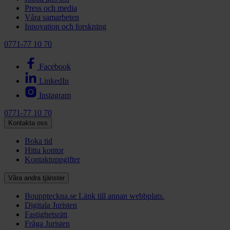
Press och media
Våra samarbeten
Innovation och forskning
0771-77 10 70
Facebook
LinkedIn
Instagram
0771-77 10 70
Kontakta oss
Boka tid
Hitta kontor
Kontaktuppgifter
Våra andra tjänster
Bouppteckna.se
Länk till annan webbplats.
Digitala Juristen
Fastighetsrätt
Fråga Juristen