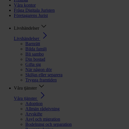
Våra kontor
Fråga Digitala Juristen
Företagarens Jurist
Livshändelser
Livshändelser
Barnrätt
Bilda familj
Bli sambo
Din bostad
Gifta sig
När någon dör
Skiljas eller separera
Trygga framtiden
Våra tjänster
Våra tjänster
Adoption
Allmän rådgivning
Arvskifte
Asyl och migration
Bodelning och separation