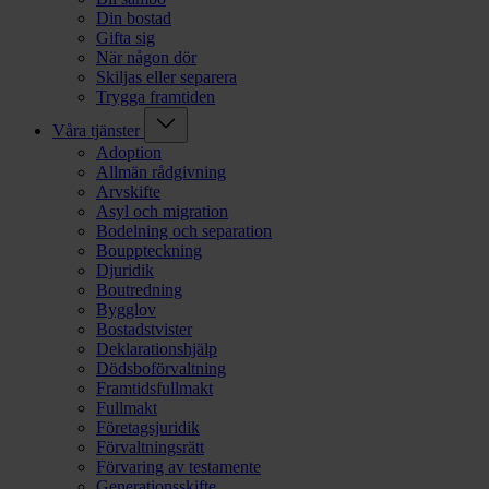
Din bostad
Gifta sig
När någon dör
Skiljas eller separera
Trygga framtiden
Våra tjänster
Adoption
Allmän rådgivning
Arvskifte
Asyl och migration
Bodelning och separation
Bouppteckning
Djuridik
Boutredning
Bygglov
Bostadstvister
Deklarationshjälp
Dödsboförvaltning
Framtidsfullmakt
Fullmakt
Företagsjuridik
Förvaltningsrätt
Förvaring av testamente
Generationsskifte