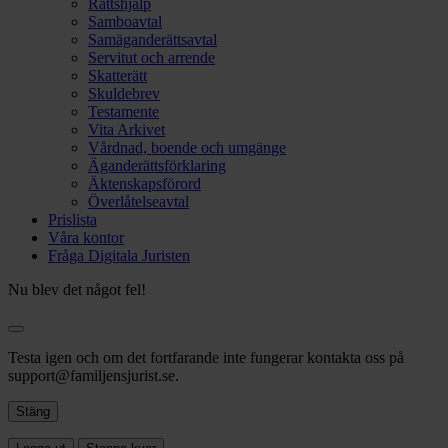
Rättshjälp
Samboavtal
Samäganderättsavtal
Servitut och arrende
Skatterätt
Skuldebrev
Testamente
Vita Arkivet
Vårdnad, boende och umgänge
Äganderättsförklaring
Äktenskapsförord
Överlåtelseavtal
Prislista
Våra kontor
Fråga Digitala Juristen
Nu blev det något fel!
Testa igen och om det fortfarande inte fungerar kontakta oss på
support@familjensjurist.se.
Stäng