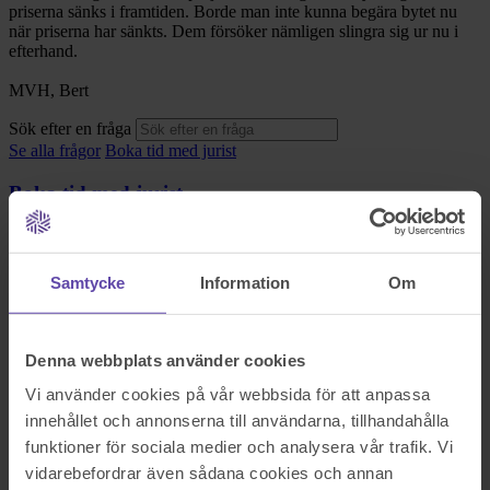
priserna sänks i framtiden. Borde man inte kunna begära bytet nu
när priserna har sänkts. Dem försöker nämligen slingra sig ur nu i
efterhand.
MVH, Bert
Sök efter en fråga
Se alla frågor
Boka tid med jurist
Boka tid med jurist
På kontor, telefon eller onlinemöte
Samtycke
Information
Om
Dela fråga
Rådgivarens svar
Denna webbplats använder cookies
Vi använder cookies på vår webbsida för att anpassa
2018-06-20
innehållet och annonserna till användarna, tillhandahålla
funktioner för sociala medier och analysera vår trafik. Vi
Hej,
vidarebefordrar även sådana cookies och annan