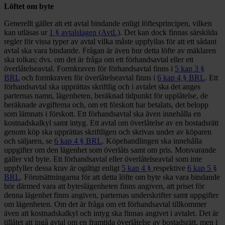
Löftet om byte
Generellt gäller att ett avtal bindande enligt löftesprincipen, vilken
kan utläsas ur
1 § avtalslagen (AvtL)
. Det kan dock finnas särskilda
regler för vissa typer av avtal vilka måste uppfyllas för att ett sådant
avtal ska vara bindande. Frågan är även hur detta löfte av mäklaren
ska tolkas; dvs. om det är fråga om ett förhandsavtal eller ett
överlåtelseavtal. Formkraven för förhandsavtal finns i
5 kap 3 §
BRL
och formkraven för överlåtelseavtal finns i
6 kap 4 § BRL
. Ett
förhandsavtal ska upprättas skriftlig och i avtalet ska det anges
parternas namn, lägenheten, beräknad tidpunkt för upplåtelse, de
beräknade avgifterna och, om ett förskott har betalats, det belopp
som lämnats i förskott. Ett förhandsavtal ska även innehålla en
kostnadskalkyl samt intyg. Ett avtal om överlåtelse av en bostadsrätt
genom köp ska upprättas skriftligen och skrivas under av köparen
och säljaren, se
6 kap 4 § BRL
. Köpehandlingen ska innehålla
uppgifter om den lägenhet som överlåts samt om pris. Motsvarande
gäller vid byte. Ett förhandsavtal eller överlåtelseavtal som inte
uppfyller dessa krav är ogiltigt enligt
5 kap 4 §
respektive
6 kap 5 §
BRL
. Förutsättningarna för att detta löfte om byte ska vara bindande
bör därmed vara att byteslägenheten finns angiven, att priset för
denna lägenhet finns angiven, parternas underskrifter samt uppgifter
om lägenheten. Om det är fråga om ett förhandsavtal tillkommer
även att kostnadskalkyl och intyg ska finnas angivet i avtalet. Det är
tillåtet att ingå avtal om en framtida överlåtelse av bostadsrätt, men i