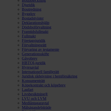
Bouppteckning
Djuridik
Boutredning
Bygglov
Bostadstvister
Deklarationshjälp
Dödsboförvaltning
Framtidsfullmakt
Fullmakt
Företagsjuridik
Förvaltningsrätt
Förvaring av testamente
Generationsskifte
Gåvobrev
HBTQI-juridik
Hyresavtal
Internationell familjerätt
Juridisk rådgivning i hemförsäkring
Konsumenträtt
Köpekontrakt och köpebrev
Lagfart
Livsbesiktning®
LVU och LVM
Medlåntagaravtal
Målsägandebiträde