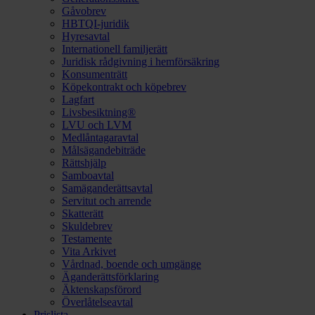
Gåvobrev
HBTQI-juridik
Hyresavtal
Internationell familjerätt
Juridisk rådgivning i hemförsäkring
Konsumenträtt
Köpekontrakt och köpebrev
Lagfart
Livsbesiktning®
LVU och LVM
Medlåntagaravtal
Målsägandebiträde
Rättshjälp
Samboavtal
Samäganderättsavtal
Servitut och arrende
Skatterätt
Skuldebrev
Testamente
Vita Arkivet
Vårdnad, boende och umgänge
Äganderättsförklaring
Äktenskapsförord
Överlåtelseavtal
Prislista