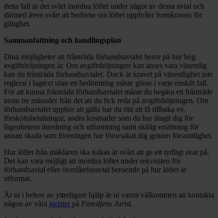
detta fall är det svårt inordna löftet under något av dessa avtal och
därmed även svårt att bedöma om löftet uppfyller formkraven för
giltighet.
Sammanfattning och handlingsplan
Dina möjligheter att frånträda förhandsavtalet beror på hur hög
avgiftshöjningen är. Om avgiftshöjningen kan anses vara väsentlig
kan du frånträda förhandsavtalet. Dock är kravet på väsentlighet inte
reglerat i lagtext utan en bedömning måste göras i varje enskilt fall.
För att kunna frånträda förhandsavtalet måste du begära ett frånträde
inom tre månader från det att du fick reda på avgiftshöjningen. Om
förhandsavtalet upphör att gälla har du rätt att få tillbaka ev.
förskottsbetalningar, andra kostnader som du har åtagit dig för
lägenhetens inredning och utformning samt skälig ersättning för
annan skada som föreningen har förorsakat dig genom försumlighet.
Hur löftet från mäklaren ska tolkas är svårt att ge ett tydligt svar på.
Det kan vara möjligt att inordna löftet under rekvisiten för
förhandsavtal eller överlåtelseavtal beroende på hur löftet är
utformat.
Är ni i behov av ytterligare hjälp är ni varmt välkommen att kontakta
någon av våra
jurister
på
Familjens Jurist.