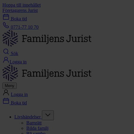
Hoppa till innehållet
Företagarens Jurist
Boka tid
0771-77 10 70
Sök
Logga in
Meny
Logga in
Boka tid
Livshändelser
Barnrätt
Bilda familj
Bli sambo