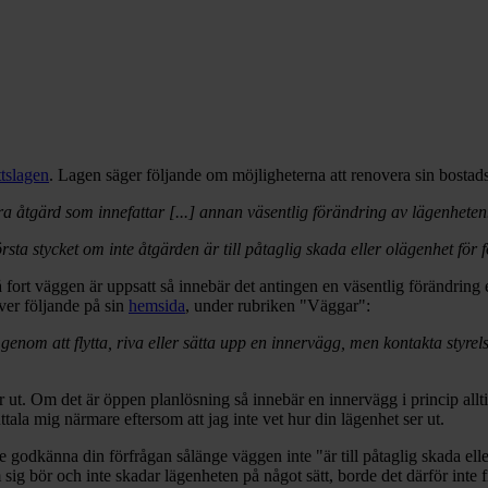
ttslagen
. Lagen säger följande om möjligheterna att renovera sin bostads
öra åtgärd som innefattar [...] annan väsentlig förändring av lägenheten
första stycket om inte åtgärden är till påtaglig skada eller olägenhet för 
Så fort väggen är uppsatt så innebär det antingen en väsentlig förändring e
ver följande på sin
hemsida
, under rubriken "Väggar":
enom att flytta, riva eller sätta upp en innervägg, men kontakta styrel
r ut. Om det är öppen planlösning så innebär en innervägg i princip allt
ttala mig närmare eftersom att jag inte vet hur din lägenhet ser ut.
e godkänna din förfrågan sålänge väggen inte "är till påtaglig skada elle
sig bör och inte skadar lägenheten på något sätt, borde det därför inte 