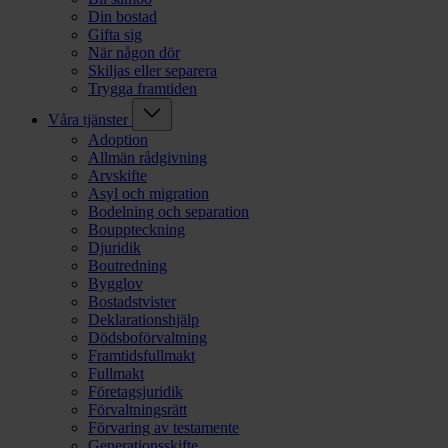
Din bostad
Gifta sig
När någon dör
Skiljas eller separera
Trygga framtiden
Våra tjänster
Adoption
Allmän rådgivning
Arvskifte
Asyl och migration
Bodelning och separation
Bouppteckning
Djuridik
Boutredning
Bygglov
Bostadstvister
Deklarationshjälp
Dödsboförvaltning
Framtidsfullmakt
Fullmakt
Företagsjuridik
Förvaltningsrätt
Förvaring av testamente
Generationsskifte