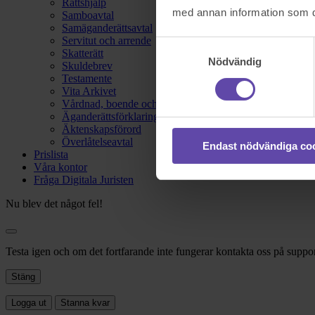
Rättshjälp
med annan information som du 
Samboavtal
Samäganderättsavtal
Servitut och arrende
Samtyckesval
Skatterätt
Nödvändig
Skuldebrev
Testamente
Vita Arkivet
Vårdnad, boende och umgänge
Äganderättsförklaring
Äktenskapsförord
Överlåtelseavtal
Endast nödvändiga co
Prislista
Våra kontor
Fråga Digitala Juristen
Nu blev det något fel!
Testa igen och om det fortfarande inte fungerar kontakta oss på suppor
Stäng
Logga ut
Stanna kvar