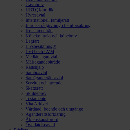
Gåvobrev
HBTQI-juridik
Hyresavtal
Internationell familjerätt
Juridisk rådgivning i hemförsäkring
Konsumenträtt
Köpekontrakt och köpebrev
Lagfart
Livsbesiktning®
LVU och LVM
Medlåntagaravtal
Målsägandebiträde
Rättshjälp
Samboavtal
Samäganderättsavtal
Servitut och arrende
Skatterätt
Skuldebrev
Testamente
Vita Arkivet
Vårdnad, boende och umgänge
Äganderättsförklaring
Äktenskapsförord
Överlåtelseavtal
Prislista