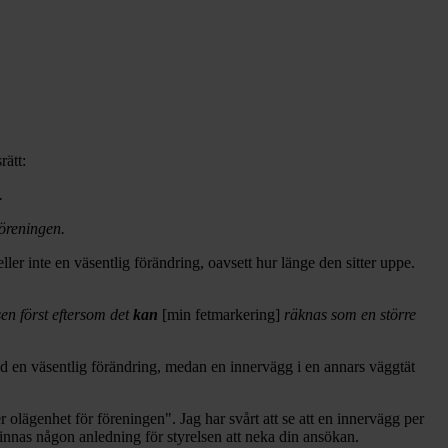
rätt:
.
föreningen.
ller inte en väsentlig förändring, oavsett hur länge den sitter uppe.
sen först eftersom det
kan
[min fetmarkering]
räknas som en större
id en väsentlig förändring, medan en innervägg i en annars väggtät
r olägenhet för föreningen". Jag har svårt att se att en innervägg per
finnas någon anledning för styrelsen att neka din ansökan.