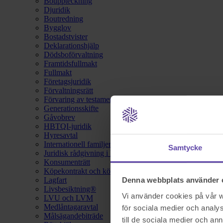
Bouppteckning
Djuridik
Boutredning
Bygglov
Bostadstvister
Deklarationshjälp
Dödsboförvaltning
Framtidsfullmakt
Fullmakt
Företagsjuridik
Förvaltningsrätt
Förvaring av testamente
Generationsskifte
Gåvobrev
HBTQI-juridik
Hyresavtal
Internationell familjerätt
Samtycke
Juridisk rådgivning i hemförsäkring
Konsumenträtt
Köpekontrakt och köpebrev
Lagfart
Denna webbplats använder 
Livsbesiktning®
Vi använder cookies på vår we
LVU och LVM
Medlåntagaravtal
för sociala medier och analys
Målsägandebiträde
till de sociala medier och a