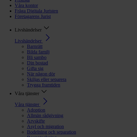
Våra kontor
Fråga Digitala Juristen
Företagarens Jurist
Livshändelser
Livshändelser
Barnrätt
Bilda familj
Bli sambo
Din bostad
Gifta sig
När någon dör
Skiljas eller separera
Trygga framtiden
Våra tjänster
Våra tjänster
Adoption
Allmän rådgivning
Arvskifte
Asyl och migration
Bodelning och separation