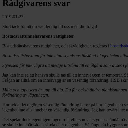
Rådgivarens svar
2019-01-23
Stort tack för att du vänder dig till oss med din fråga!
Bostadsrättsinnehavarens rättigheter
Bostadsrättshavarens rättigheter, och skyldigheter, regleras i
bostadsrä
Bostadsrättshavaren får inte utan styrelsens tillstånd i lägenheten utf
Styrelsen får inte vägra att medge tillstånd till en åtgärd som avses i 
Jag kan inte se att hänsyn skulle tas till att innerväggen är temporär. 
Frågan är alltså om en innervägg är en väsentlig förändring. HSB skri
Måla och tapetsera är upp till dig. Du får också ändra planlösningen g
förändring av lägenheten
.
Huruvida det utgör en väsentlig förändring beror på hur lägenheten se
lägenhet inte alls innebär en väsentlig förändring. Jag kan tyvärr inte u
Det spelar dock egentligen ingen roll, eftersom att styrelsen ändå måst
se skulle innebär sådan skada eller olägenhet. Så länge du bygger som 