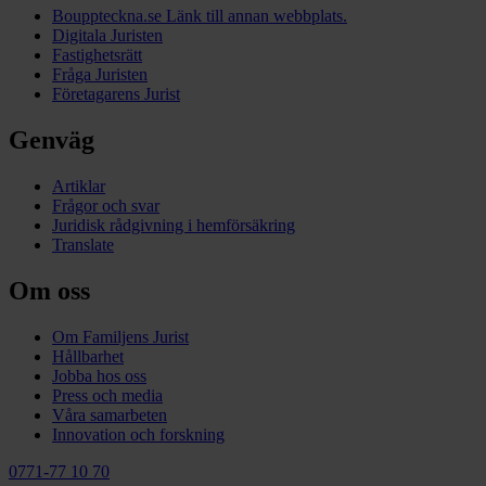
Bouppteckna.se
Länk till annan webbplats.
Digitala Juristen
Fastighetsrätt
Fråga Juristen
Företagarens Jurist
Genväg
Artiklar
Frågor och svar
Juridisk rådgivning i hemförsäkring
Translate
Om oss
Om Familjens Jurist
Hållbarhet
Jobba hos oss
Press och media
Våra samarbeten
Innovation och forskning
0771-77 10 70