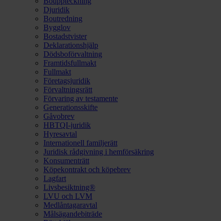
Bouppteckning
Djuridik
Boutredning
Bygglov
Bostadstvister
Deklarationshjälp
Dödsboförvaltning
Framtidsfullmakt
Fullmakt
Företagsjuridik
Förvaltningsrätt
Förvaring av testamente
Generationsskifte
Gåvobrev
HBTQI-juridik
Hyresavtal
Internationell familjerätt
Juridisk rådgivning i hemförsäkring
Konsumenträtt
Köpekontrakt och köpebrev
Lagfart
Livsbesiktning®
LVU och LVM
Medlåntagaravtal
Målsägandebiträde