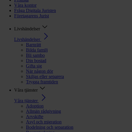
Våra kontor
Fråga Digitala Juristen
Företagarens Jurist
Livshändelser
Livshändelser
Barnrätt
Bilda familj
Bli sambo
Din bostad
Gifta sig
När någon dör
Skiljas eller separera
Trygga framtiden
Våra tjänster
Våra tjänster
Adoption
Allmän rådgivning
Arvskifte
Asyl och migration
Bodelning och separation