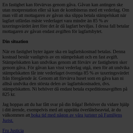
En fastighet kan förvärvas genom gåva. Gåvan kan antingen ske
utan motprestation eller så kan de kombineras med ett vederlag. Om
man vill att mottagaren av gåvan ska slippa betala stämpelskatt när
lagfart utfärdas måste vederlaget vara mindre än 85 % av
taxeringsvärdet året före det år då lagfart beviljas. I dessa fall betalar
mottagaren av gåvan endast avgiften för lagfartsbytet.
Din situation
När en fastighet byter ägare ska en lagfartskostnad betalas. Denna
kostnad består vanligtvis av en stämpelskatt och en fast avgift.
Stämpelskatten kan undvikas genom att förvärv av fastigheten sker
genom gåva. För gåvan kan visst vederlag utgå, men för att undvika
stämpelskatten får inte vederlaget överstiga 85 % av taxeringsvärdet
från föregående år. Genom att förvärva huset som en gåva kan ni
alltså undvika den största delen av lagfartskostnaden, dvs.
stämpelskatten. Ni behöver då endast betala expeditionsavgiften på
825 kr.
Jag hoppas att du har fått svar på din fråga! Behöver du vidare hjälp
i ditt ärende, exempelvis med att upprätta överlåtelseavtal, är du
välkommen att
boka tid med någon av våra jurister på Familjens
Jurist.
Fru Justicia