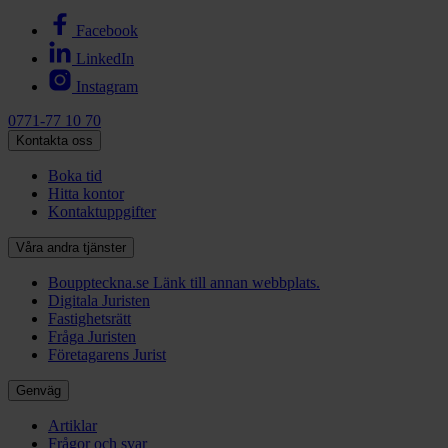
Facebook
LinkedIn
Instagram
0771-77 10 70
Kontakta oss
Boka tid
Hitta kontor
Kontaktuppgifter
Våra andra tjänster
Bouppteckna.se
Länk till annan webbplats.
Digitala Juristen
Fastighetsrätt
Fråga Juristen
Företagarens Jurist
Genväg
Artiklar
Frågor och svar