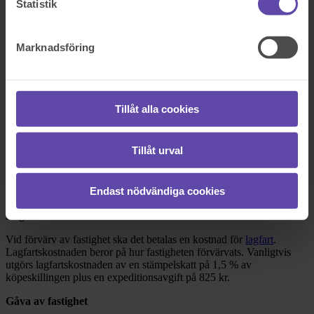
Statistik
Boka tid med jurist
På kontor, telefon eller onlinemöte
Marknadsföring
Dela fråga
Tillåt alla cookies
Rådgivarens svar
Tillåt urval
2020-04-20
Hej! Stort för att du vänder dig till Fråga Juristen med din fråga.
Endast nödvändiga cookies
Nedan följer en redogörelse för vad som gäller.
Lagfartskostnad
Vid förvärv av fastighet ska det betalas en kostnad för
lagfart
.
Lagfartskostnaden beror på hur fastigheten förvärvats. Vanligtvis
utgörs lagfartskostnaden av en stämpelskatt på 1,5 % av
köpeskillingen plus en expeditionsavgift på 825 kr.
Gåva av fastighet