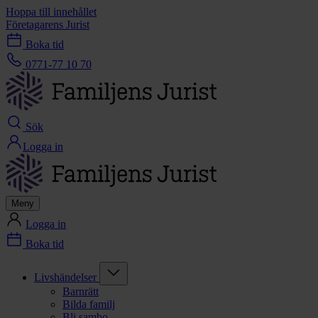
Hoppa till innehållet
Företagarens Jurist
Boka tid
0771-77 10 70
Sök
Logga in
Meny
Logga in
Boka tid
Livshändelser
Barnrätt
Bilda familj
Bli sambo