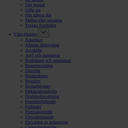
Din bostad
Gifta sig
När någon dör
Skiljas eller separera
Trygga framtiden
Våra tjänster
Adoption
Allmän rådgivning
Arvskifte
Asyl och migration
Bodelning och separation
Bouppteckning
Djuridik
Boutredning
Bygglov
Bostadstvister
Deklarationshjälp
Dödsboförvaltning
Framtidsfullmakt
Fullmakt
Företagsjuridik
Förvaltningsrätt
Förvaring av testamente
Generationsskifte