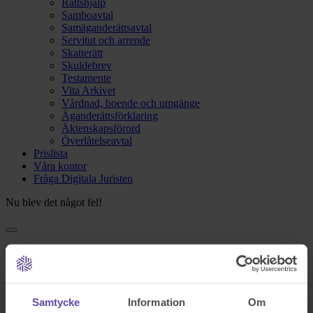
Rättshjälp
Samboavtal
Samäganderättsavtal
Servitut och arrende
Skatterätt
Skuldebrev
Testamente
Vita Arkivet
Vårdnad, boende och umgänge
Äganderättsförklaring
Äktenskapsförord
Överlåtelseavtal
Prislista
Våra kontor
Fråga Digitala Juristen
Nu blev det något fel!
Testa igen och om det fortfarande inte fungerar kontakta oss på
support@familjensjurist.se.
Stäng
Samtycke
Information
Om