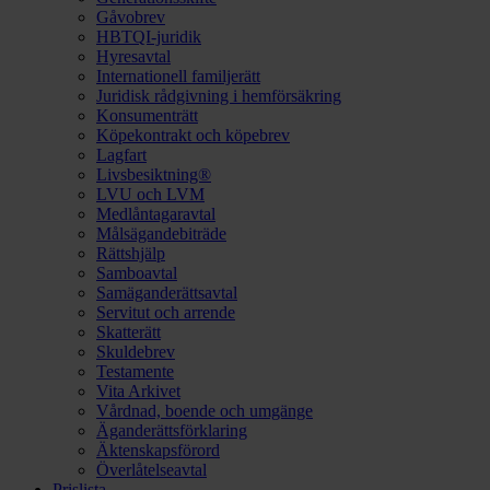
Gåvobrev
HBTQI-juridik
Hyresavtal
Internationell familjerätt
Juridisk rådgivning i hemförsäkring
Konsumenträtt
Köpekontrakt och köpebrev
Lagfart
Livsbesiktning®
LVU och LVM
Medlåntagaravtal
Målsägandebiträde
Rättshjälp
Samboavtal
Samäganderättsavtal
Servitut och arrende
Skatterätt
Skuldebrev
Testamente
Vita Arkivet
Vårdnad, boende och umgänge
Äganderättsförklaring
Äktenskapsförord
Överlåtelseavtal
Prislista