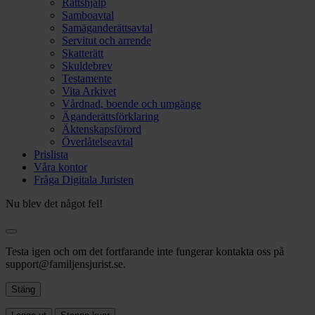
Rättshjälp
Samboavtal
Samäganderättsavtal
Servitut och arrende
Skatterätt
Skuldebrev
Testamente
Vita Arkivet
Vårdnad, boende och umgänge
Äganderättsförklaring
Äktenskapsförord
Överlåtelseavtal
Prislista
Våra kontor
Fråga Digitala Juristen
Nu blev det något fel!
Testa igen och om det fortfarande inte fungerar kontakta oss på
support@familjensjurist.se.
Stäng