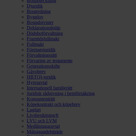
Bouppteckning
Djuridik
Boutredning
Bygglov
Bostadstvister
Deklarationshjälp
Dödsboförvaltning
Framtidsfullmakt
Fullmakt
Företagsjuridik
Förvaltningsrätt
Förvaring av testamente
Generationsskifte
Gåvobrev
HBTQI-juridik
Hyresavtal
Internationell familjerätt
Juridisk rådgivning i hemförsäkring
Konsumenträtt
Köpekontrakt och köpebrev
Lagfart
Livsbesiktning®
LVU och LVM
Medlåntagaravtal
Målsägandebiträde