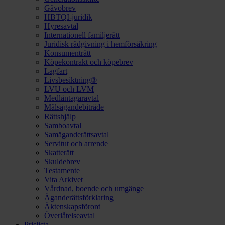
Gåvobrev
HBTQI-juridik
Hyresavtal
Internationell familjerätt
Juridisk rådgivning i hemförsäkring
Konsumenträtt
Köpekontrakt och köpebrev
Lagfart
Livsbesiktning®
LVU och LVM
Medlåntagaravtal
Målsägandebiträde
Rättshjälp
Samboavtal
Samäganderättsavtal
Servitut och arrende
Skatterätt
Skuldebrev
Testamente
Vita Arkivet
Vårdnad, boende och umgänge
Äganderättsförklaring
Äktenskapsförord
Överlåtelseavtal
Prislista