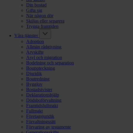
Din bostad
Gifta sig
När någon dör
Skiljas eller separera
Trygga framtiden
Våra tjänster
Adoption
Allmän rådgivning
Arvskifte
Asyl och migration
Bodelning och separation
Bouppteckning
Djuridik
Boutredning
Bygglov
Bostadstvister
Deklarationshjälp
Dödsboförvaltning
Framtidsfullmakt
Fullmakt
Företagsjuridik
Förvaltningsrätt
Förvaring av testamente
Generationsskifte