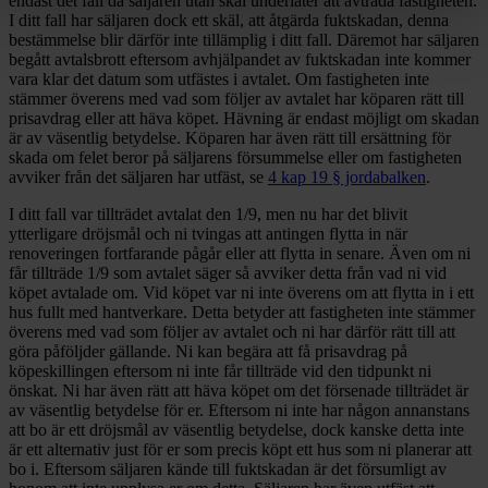
endast det fall då säljaren utan skäl underlåter att avträda fastigheten.
I ditt fall har säljaren dock ett skäl, att åtgärda fuktskadan, denna
bestämmelse blir därför inte tillämplig i ditt fall. Däremot har säljaren
begått avtalsbrott eftersom avhjälpandet av fuktskadan inte kommer
vara klar det datum som utfästes i avtalet. Om fastigheten inte
stämmer överens med vad som följer av avtalet har köparen rätt till
prisavdrag eller att häva köpet. Hävning är endast möjligt om skadan
är av väsentlig betydelse. Köparen har även rätt till ersättning för
skada om felet beror på säljarens försummelse eller om fastigheten
avviker från det säljaren har utfäst, se
4 kap 19 § jordabalken
.
I ditt fall var tillträdet avtalat den 1/9, men nu har det blivit
ytterligare dröjsmål och ni tvingas att antingen flytta in när
renoveringen fortfarande pågår eller att flytta in senare. Även om ni
får tillträde 1/9 som avtalet säger så avviker detta från vad ni vid
köpet avtalade om. Vid köpet var ni inte överens om att flytta in i ett
hus fullt med hantverkare. Detta betyder att fastigheten inte stämmer
överens med vad som följer av avtalet och ni har därför rätt till att
göra påföljder gällande. Ni kan begära att få prisavdrag på
köpeskillingen eftersom ni inte får tillträde vid den tidpunkt ni
önskat. Ni har även rätt att häva köpet om det försenade tillträdet är
av väsentlig betydelse för er. Eftersom ni inte har någon annanstans
att bo är ett dröjsmål av väsentlig betydelse, dock kanske detta inte
är ett alternativ just för er som precis köpt ett hus som ni planerar att
bo i. Eftersom säljaren kände till fuktskadan är det försumligt av