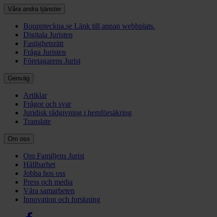
Våra andra tjänster
Bouppteckna.se
Länk till annan webbplats.
Digitala Juristen
Fastighetsrätt
Fråga Juristen
Företagarens Jurist
Genväg
Artiklar
Frågor och svar
Juridisk rådgivning i hemförsäkring
Translate
Om oss
Om Familjens Jurist
Hållbarhet
Jobba hos oss
Press och media
Våra samarbeten
Innovation och forskning