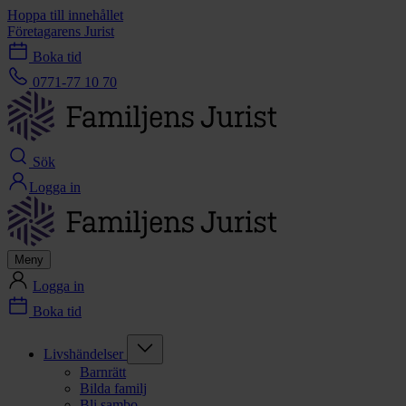
Hoppa till innehållet
Företagarens Jurist
Boka tid
0771-77 10 70
Sök
Logga in
Meny
Logga in
Boka tid
Livshändelser
Barnrätt
Bilda familj
Bli sambo