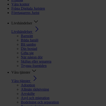
Våra kontor
Fråga Digitala Juristen
Företagarens Jurist
Livshändelser
Livshändelser
Barnrätt
Bilda familj
Bli sambo
Din bostad
Gifta sig
När någon dör
Skiljas eller separera
Trygga framtiden
Våra tjänster
Våra tjänster
Adoption
Allmän rådgivning
Arvskifte
Asyl och migration
Bodelning och separation