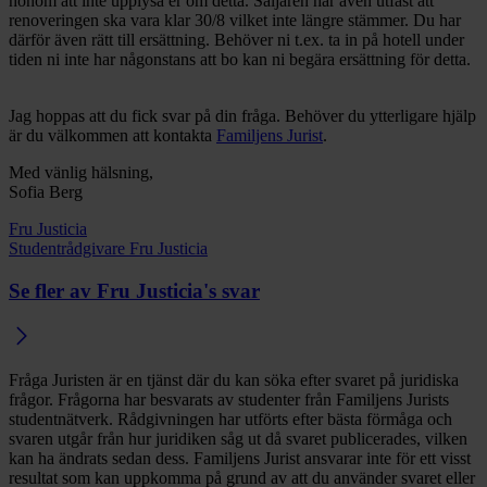
honom att inte upplysa er om detta. Säljaren har även utfäst att
renoveringen ska vara klar 30/8 vilket inte längre stämmer. Du har
därför även rätt till ersättning. Behöver ni t.ex. ta in på hotell under
tiden ni inte har någonstans att bo kan ni begära ersättning för detta.
Jag hoppas att du fick svar på din fråga. Behöver du ytterligare hjälp
är du välkommen att kontakta
Familjens Jurist
.
Med vänlig hälsning,
Sofia Berg
Fru Justicia
Studentrådgivare Fru Justicia
Se fler av Fru Justicia's svar
Fråga Juristen är en tjänst där du kan söka efter svaret på juridiska
frågor. Frågorna har besvarats av studenter från Familjens Jurists
studentnätverk. Rådgivningen har utförts efter bästa förmåga och
svaren utgår från hur juridiken såg ut då svaret publicerades, vilken
kan ha ändrats sedan dess. Familjens Jurist ansvarar inte för ett visst
resultat som kan uppkomma på grund av att du använder svaret eller