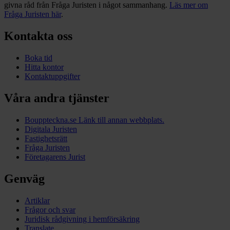
givna råd från Fråga Juristen i något sammanhang.
Läs mer om
Fråga Juristen här
.
Kontakta oss
Boka tid
Hitta kontor
Kontaktuppgifter
Våra andra tjänster
Bouppteckna.se
Länk till annan webbplats.
Digitala Juristen
Fastighetsrätt
Fråga Juristen
Företagarens Jurist
Genväg
Artiklar
Frågor och svar
Juridisk rådgivning i hemförsäkring
Translate