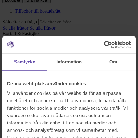
Logga ut
Stanna kvar
Tillbehör till bostadsrätt
Sök efter en fråga
Se alla frågor
Se alla frågor
Bostad & Fastighet
Tillbehör till bostadsrätt
Samtycke
Information
Om
Hej!
Vi har precis köpt en lägenhet där säljarna nu vill sälja en
fastskruvad upphängs skohylla och ett fastskruvat skolskåp till oss.
Denna webbplats använder cookies
Dessa fanns med på visningen av lägenheten. Jag undrar om de
borde ingå i försäljningen? Och gardinstänger ingår de i
Vi använder cookies på vår webbsida för att anpassa
försäljningen?
innehållet och annonserna till användarna, tillhandahålla
Med vänlig hälsning
funktioner för sociala medier och analysera vår trafik. Vi
vidarebefordrar även sådana cookies och annan
information från din enhet till de sociala medier och
annons- och analysföretag som vi samarbetar med.
Dessa kan i sin tur kombinera informationen med annan