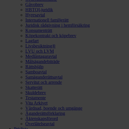
Gåvobrev
HBTQI-juridik
Hyresavtal
Internationell familjerätt
Juridisk rådgivning i hemförsäkring
Konsumenträtt
Köpekontrakt och köpebrev
Lagfart
Livsbesiktning®
LVU och LVM
Medlåntagaravtal
Målsägandebiträde
Rättshjälp
Samboavtal
Samäganderättsavtal
Servitut och arrende
Skatterätt
Skuldebrev
Testamente
Vita Arkivet
Vårdnad, boende och umgänge
Äganderättsförklaring
Äktenskapsförord
Överlåtelseavtal
Prislista