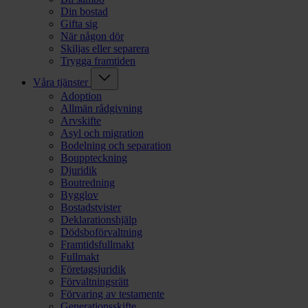
Din bostad
Gifta sig
När någon dör
Skiljas eller separera
Trygga framtiden
Våra tjänster
Adoption
Allmän rådgivning
Arvskifte
Asyl och migration
Bodelning och separation
Bouppteckning
Djuridik
Boutredning
Bygglov
Bostadstvister
Deklarationshjälp
Dödsboförvaltning
Framtidsfullmakt
Fullmakt
Företagsjuridik
Förvaltningsrätt
Förvaring av testamente
Generationsskifte