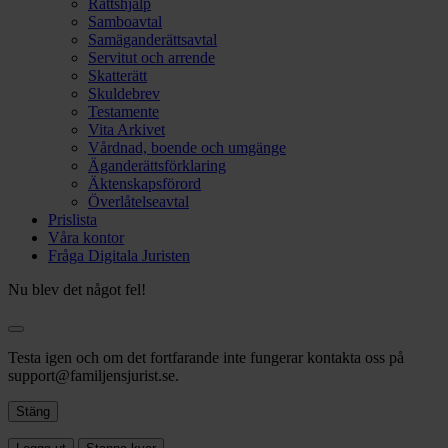
Rättshjälp
Samboavtal
Samäganderättsavtal
Servitut och arrende
Skatterätt
Skuldebrev
Testamente
Vita Arkivet
Vårdnad, boende och umgänge
Äganderättsförklaring
Äktenskapsförord
Överlåtelseavtal
Prislista
Våra kontor
Fråga Digitala Juristen
Nu blev det något fel!
Testa igen och om det fortfarande inte fungerar kontakta oss på
support@familjensjurist.se.
Stäng