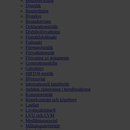
Bouppteckning
Djuridik
Boutredning
Bygglov
Bostadstvister
Deklarationshjälp
Dödsboförvaltning
Framtidsfullmakt
Fullmakt
Företagsjuridik
Förvaltningsrätt
Förvaring av testamente
Generationsskifte
Gåvobrev
HBTQI-juridik
Hyresavtal
Internationell familjerätt
Juridisk rådgivning i hemförsäkring
Konsumenträtt
Köpekontrakt och köpebrev
Lagfart
Livsbesiktning®
LVU och LVM
Medlåntagaravtal
Målsägandebiträde