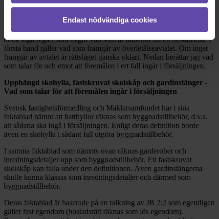
Byggnadstillbehör i bostadsrätt
Endast nödvändiga cookies
Vid köp av en bostadsrätt gäller reglerna i KöpL. I KöpL finns det
dock inga regler som avgör vad som är tillbehör till en bostadsrätt. I
första hand gäller vad som framgår av överletålseavtalet. Om inget
framgår av avtalet är rättsläget ganska oklart. Nedan berättar jag vad
som talar för och emot att föremålen i ert fall ingår i försäljningen.
Upphängd skohylla, f
astskruvat skolskåp och gardinstänger -
Vad som talar för att föremålen ingår i försäljningen
Svensk fastighetsförmedling och Mäklarsamfundet har i sina
faktablad nämnt att hatthyllor räknas som byggnadstillbehör, d.v.s.
att sådana ska ingå i försäljningen. Enligt deras definition borde
även en skohylla i sådant fall utgöra byggnadstillbehör.
I samma faktablad som nämnts ovan räknas garderober och
inredningsdetaljer upp som byggnadstillbehör. Ett fastskruvat
skolskåp kan falla under den definitionen. Även gardinstängerna
skulle kunna klassas som inredningsdetaljer och därmed som
byggnadstillbehör.
Deras faktablad är baserade på en tolkning av JB 2:2 som egentligen
gäller fast egendom (bostadsrätt räknas som lös egendom).