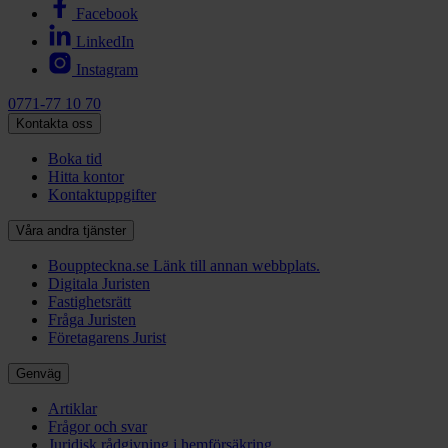
Facebook
LinkedIn
Instagram
0771-77 10 70
Kontakta oss
Boka tid
Hitta kontor
Kontaktuppgifter
Våra andra tjänster
Bouppteckna.se
Länk till annan webbplats.
Digitala Juristen
Fastighetsrätt
Fråga Juristen
Företagarens Jurist
Genväg
Artiklar
Frågor och svar
Juridisk rådgivning i hemförsäkring