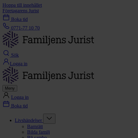
Hoppa till innehållet
Företagarens Jurist
Boka tid
0771-77 10 70
Sök
Logga in
Meny
Logga in
Boka tid
Livshändelser
Barnrätt
Bilda familj
Bli sambo