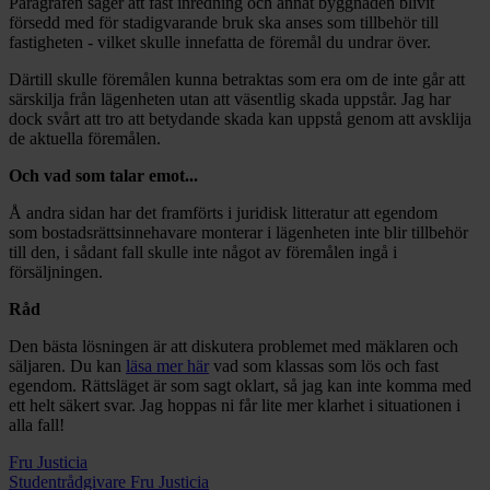
Paragrafen säger att fast inredning och annat byggnaden blivit
försedd med för stadigvarande bruk ska anses som tillbehör till
fastigheten - vilket skulle innefatta de föremål du undrar över.
Därtill skulle föremålen kunna betraktas som era om de inte går att
särskilja från lägenheten utan att väsentlig skada uppstår. Jag har
dock svårt att tro att betydande skada kan uppstå genom att avsklija
de aktuella föremålen.
Och vad som talar emot...
Å andra sidan har det framförts i juridisk litteratur att egendom
som bostadsrättsinnehavare monterar i lägenheten inte blir tillbehör
till den, i sådant fall skulle inte något av föremålen ingå i
försäljningen.
Råd
Den bästa lösningen är att diskutera problemet med mäklaren och
säljaren. Du kan
läsa mer här
vad som klassas som lös och fast
egendom. Rättsläget är som sagt oklart, så jag kan inte komma med
ett helt säkert svar. Jag hoppas ni får lite mer klarhet i situationen i
alla fall!
Fru Justicia
Studentrådgivare Fru Justicia