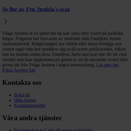
Se fler av Fru Justicia's svar
Fråga Juristen är en tjänst där du kan söka efter svaret på juridiska
frågor. Frågorna har besvarats av studenter från Familjens Jurists
studentnätverk. Rådgivningen har utförts efter bästa förmåga och
svaren utgår från hur juridiken såg ut då svaret publicerades, vilken
kan ha ändrats sedan dess. Familjens Jurist ansvarar inte för ett visst
resultat som kan uppkomma på grund av att du använder svaret eller
givna råd från Fråga Juristen i något sammanhang.
Läs mer om
Fråga Juristen här
.
Kontakta oss
Boka tid
Hitta kontor
Kontaktuppgifter
Våra andra tjänster
Bouppteckna.se
Länk till annan webbplats.