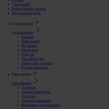
Våra kontor
Fråga Digitala Juristen
Företagarens Jurist
Livshändelser
Livshändelser
Barnrätt
Bilda familj
Bli sambo
Din bostad
Gifta sig
När någon dör
Skiljas eller separera
Trygga framtiden
Våra tjänster
Våra tjänster
Adoption
Allmän rådgivning
Arvskifte
Asyl och migration
Bodelning och separation