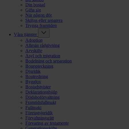
Din bostad
Gifta sig
När någon dör
Skiljas eller separera
Trygga framtiden
Våra tjänster
Adoption
Allmän rådgivning
Arvskifte
Asyl och migration
Bodelning och separation
Bouppteckning
Djuridik
Boutredning
Bygglov
Bostadstvister
Deklarationshjälp
Dödsboförvaltning
Framtidsfullmakt
Fullmakt
Företagsjuridik
Förvaltningsrätt
Förvaring av testamente
Generationsskifte