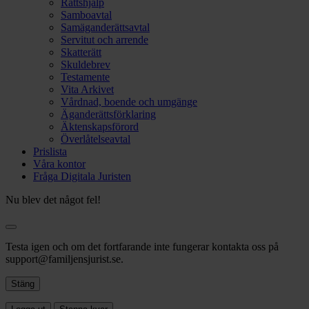
Rättshjälp
Samboavtal
Samäganderättsavtal
Servitut och arrende
Skatterätt
Skuldebrev
Testamente
Vita Arkivet
Vårdnad, boende och umgänge
Äganderättsförklaring
Äktenskapsförord
Överlåtelseavtal
Prislista
Våra kontor
Fråga Digitala Juristen
Nu blev det något fel!
Testa igen och om det fortfarande inte fungerar kontakta oss på
support@familjensjurist.se.
Stäng