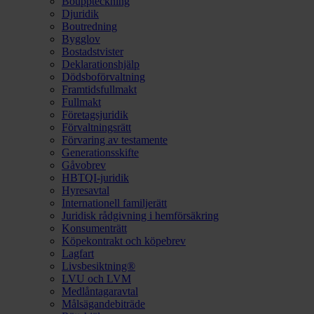
Bouppteckning
Djuridik
Boutredning
Bygglov
Bostadstvister
Deklarationshjälp
Dödsboförvaltning
Framtidsfullmakt
Fullmakt
Företagsjuridik
Förvaltningsrätt
Förvaring av testamente
Generationsskifte
Gåvobrev
HBTQI-juridik
Hyresavtal
Internationell familjerätt
Juridisk rådgivning i hemförsäkring
Konsumenträtt
Köpekontrakt och köpebrev
Lagfart
Livsbesiktning®
LVU och LVM
Medlåntagaravtal
Målsägandebiträde