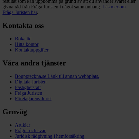
resultat som kan uppkomma på grund av att du använder svaret eller
givna råd från Fråga Juristen i något sammanhang.
Läs mer om
Fråga Juristen här
.
Kontakta oss
Boka tid
Hitta kontor
Kontaktuppgifter
Våra andra tjänster
Bouppteckna.se
Länk till annan webbplats.
Digitala Juristen
Fastighetsrätt
Fråga Juristen
Företagarens Jurist
Genväg
Artiklar
Frågor och svar
Juridisk rådgivning i hemförsäkring