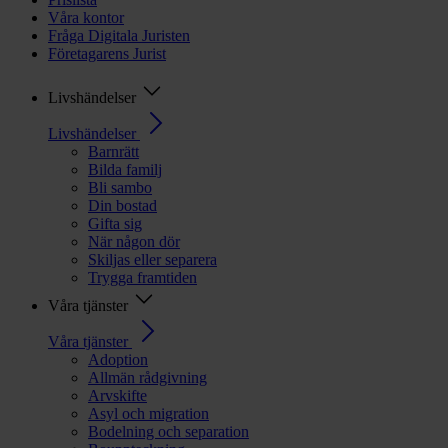
Våra kontor
Fråga Digitala Juristen
Företagarens Jurist
Livshändelser
Livshändelser
Barnrätt
Bilda familj
Bli sambo
Din bostad
Gifta sig
När någon dör
Skiljas eller separera
Trygga framtiden
Våra tjänster
Våra tjänster
Adoption
Allmän rådgivning
Arvskifte
Asyl och migration
Bodelning och separation