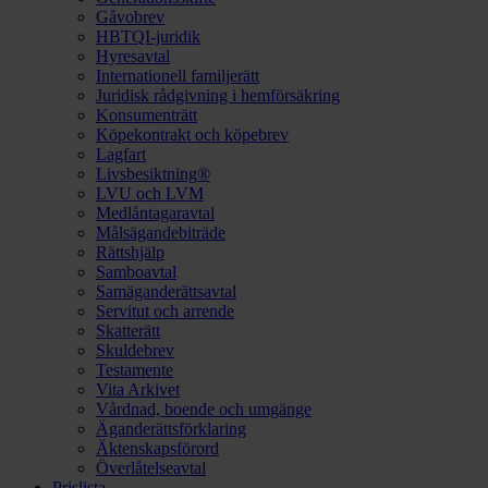
Gåvobrev
HBTQI-juridik
Hyresavtal
Internationell familjerätt
Juridisk rådgivning i hemförsäkring
Konsumenträtt
Köpekontrakt och köpebrev
Lagfart
Livsbesiktning®
LVU och LVM
Medlåntagaravtal
Målsägandebiträde
Rättshjälp
Samboavtal
Samäganderättsavtal
Servitut och arrende
Skatterätt
Skuldebrev
Testamente
Vita Arkivet
Vårdnad, boende och umgänge
Äganderättsförklaring
Äktenskapsförord
Överlåtelseavtal
Prislista