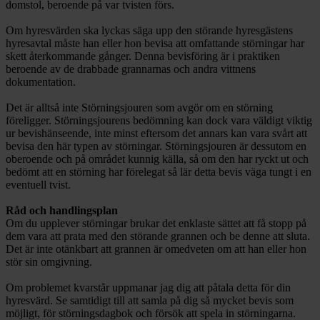
domstol, beroende på var tvisten förs.
Om hyresvärden ska lyckas säga upp den störande hyresgästens
hyresavtal måste han eller hon bevisa att omfattande störningar har
skett återkommande gånger. Denna bevisföring är i praktiken
beroende av de drabbade grannarnas och andra vittnens
dokumentation.
Det är alltså inte Störningsjouren som avgör om en störning
föreligger. Störningsjourens bedömning kan dock vara väldigt viktig
ur bevishänseende, inte minst eftersom det annars kan vara svårt att
bevisa den här typen av störningar. Störningsjouren är dessutom en
oberoende och på området kunnig källa, så om den har ryckt ut och
bedömt att en störning har förelegat så lär detta bevis väga tungt i en
eventuell tvist.
Råd och handlingsplan
Om du upplever störningar brukar det enklaste sättet att få stopp på
dem vara att prata med den störande grannen och be denne att sluta.
Det är inte otänkbart att grannen är omedveten om att han eller hon
stör sin omgivning.
Om problemet kvarstår uppmanar jag dig att påtala detta för din
hyresvärd. Se samtidigt till att samla på dig så mycket bevis som
möjligt, för störningsdagbok och försök att spela in störningarna.