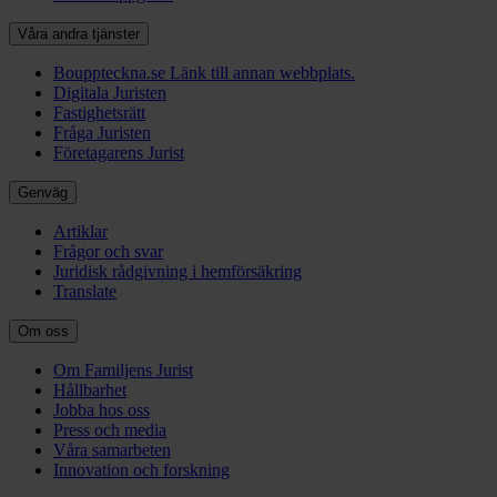
Våra andra tjänster
Bouppteckna.se
Länk till annan webbplats.
Digitala Juristen
Fastighetsrätt
Fråga Juristen
Företagarens Jurist
Genväg
Artiklar
Frågor och svar
Juridisk rådgivning i hemförsäkring
Translate
Om oss
Om Familjens Jurist
Hållbarhet
Jobba hos oss
Press och media
Våra samarbeten
Innovation och forskning