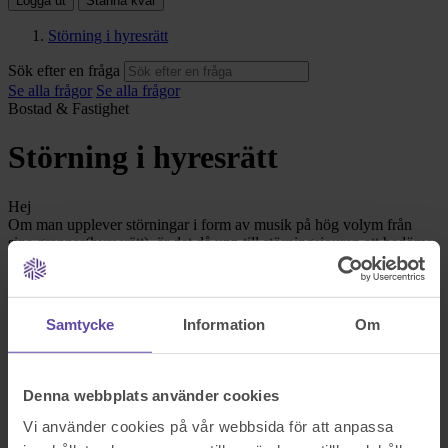
Logga ut
Stanna kvar
Störning i hyresrätt
Sök efter en fråga
Se alla frågor
Se alla frågor
Bostad & Fastighet
Störning i hyresrätt
Hej
Om man upplever störningar i form av musik på hög volym från
sina grannar(hyresrätt), är det då upp till störningsjouren att bedöma
om störning föreligger eller ej? Fäster hyresnämnden stor vikt vid
störningsjourens bedömning i en ev tvist?
Sök efter en fråga
Samtycke
Information
Om
Se alla frågor
Boka tid med jurist
Boka tid med jurist
Denna webbplats använder cookies
På kontor, telefon eller onlinemöte
Vi använder cookies på vår webbsida för att anpassa