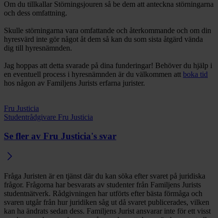
Om du tillkallar Störningsjouren så be dem att anteckna störningarna
och dess omfattning.
Skulle störningarna vara omfattande och återkommande och om din
hyresvärd inte gör något åt dem så kan du som sista åtgärd vända
dig till hyresnämnden.
Jag hoppas att detta svarade på dina funderingar! Behöver du hjälp i
en eventuell process i hyresnämnden är du välkommen att
boka tid
hos någon av Familjens Jurists erfarna jurister.
Fru Justicia
Studentrådgivare Fru Justicia
Se fler av Fru Justicia's svar
Fråga Juristen är en tjänst där du kan söka efter svaret på juridiska
frågor. Frågorna har besvarats av studenter från Familjens Jurists
studentnätverk. Rådgivningen har utförts efter bästa förmåga och
svaren utgår från hur juridiken såg ut då svaret publicerades, vilken
kan ha ändrats sedan dess. Familjens Jurist ansvarar inte för ett visst