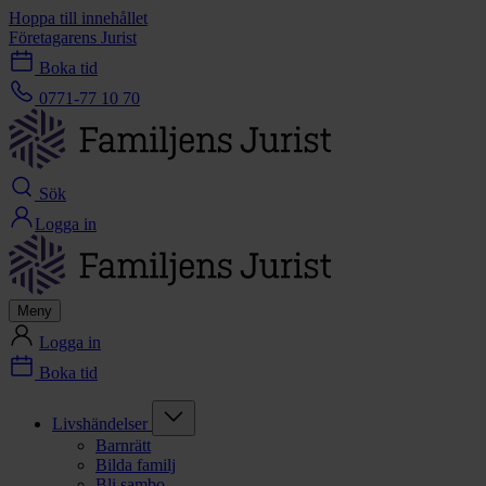
Hoppa till innehållet
Företagarens Jurist
Boka tid
0771-77 10 70
Sök
Logga in
Meny
Logga in
Boka tid
Livshändelser
Barnrätt
Bilda familj
Bli sambo