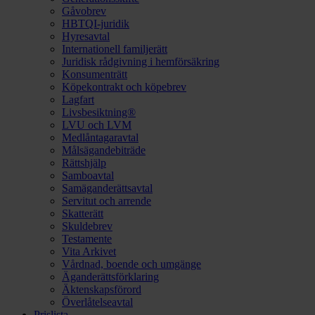
Gåvobrev
HBTQI-juridik
Hyresavtal
Internationell familjerätt
Juridisk rådgivning i hemförsäkring
Konsumenträtt
Köpekontrakt och köpebrev
Lagfart
Livsbesiktning®
LVU och LVM
Medlåntagaravtal
Målsägandebiträde
Rättshjälp
Samboavtal
Samäganderättsavtal
Servitut och arrende
Skatterätt
Skuldebrev
Testamente
Vita Arkivet
Vårdnad, boende och umgänge
Äganderättsförklaring
Äktenskapsförord
Överlåtelseavtal
Prislista