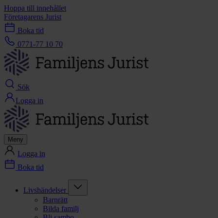
Hoppa till innehållet
Företagarens Jurist
Boka tid
0771-77 10 70
Sök
Logga in
Meny
Logga in
Boka tid
Livshändelser
Barnrätt
Bilda familj
Bli sambo