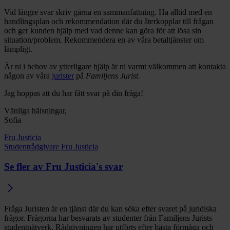
Vid längre svar skriv gärna en sammanfattning. Ha alltid med en
handlingsplan och rekommendation där du återkopplar till frågan
och ger kunden hjälp med vad denne kan göra för att lösa sin
situation/problem. Rekommendera en av våra betaltjänster om
lämpligt.
Är ni i behov av ytterligare hjälp är ni varmt välkommen att kontakta
någon av våra
jurister
på
Familjens Jurist.
Jag hoppas att du har fått svar på din fråga!
Vänliga hälsningar,
Sofia
Fru Justicia
Studentrådgivare Fru Justicia
Se fler av Fru Justicia's svar
Fråga Juristen är en tjänst där du kan söka efter svaret på juridiska
frågor. Frågorna har besvarats av studenter från Familjens Jurists
studentnätverk. Rådgivningen har utförts efter bästa förmåga och