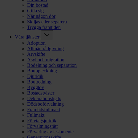
Din bostad
Gifta sig
När någon dör
Skiljas eller separera
Trygga framtiden
Våra tjänster
Adoption
Allmän rådgivning
Arvskifte
Asyl och migration
Bodelning och separation
Bouppteckning
Djuridik
Boutredning
Bygglov
Bostadstvister
Deklarationshjälp
Dödsboförvaltning
Framtidsfullmakt
Fullmakt
Företagsjuridik
Förvaltningsrätt
Förvaring av testamente
Generationsskifte