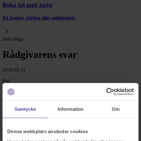
Boka tid med jurist
På kontor, telefon eller onlinemöte
Dela fråga
Rådgivarens svar
2018-05-31
Hej,
Stort tack för att du vänder dig till oss på
Fråga Juristen
med din
fråga! Nedan kommer en redogörelse för vad som gäller och hur du
kan gå vidare i din situation.
Samtycke
Information
Om
Allmän redogörelse
Med samfällighet avses enligt
1 kap. 3 § fastighetsbildningslagen
(FBL)
mark som tillhör flera fastigheter gemensamt. Delaktighet i en
Denna webbplats använder cookies
samfällighet tillkommer i princip fastigheter, inte enskilda personer.
Enligt
4 § lag om förvaltning av samfälligheter
förvaltas