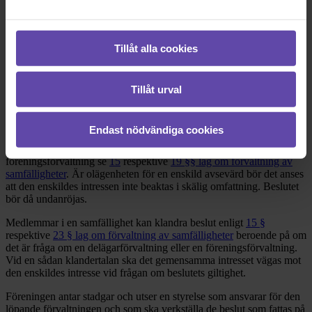
Också förnyelse av tekniska anordningar som ingår i anläggningen
hör hit. Tekniska anordningar som ingår i en
gemensamhetsanläggning måste förr eller senare förnyas. Om en
Tillåt alla cookies
anläggning förvaltas av en samfällighetsförening är det föreningens
beslutande organ som har att bestämma när och i vilken omfattning
detta bör ske. Utanför kompetensen faller åtgärder som medför att
det blir fråga om en anläggning av annan art. Enligt
19 § lag om
Tillåt urval
förvaltning av samfälligheter
så ska föreningen vid förvaltningen
tillgodose medlemmarnas gemensamma bästa. Varje medlems
särskilda intressen ska även beaktas i skälig omfattning. När ett
Endast nödvändiga cookies
beslut fattas får en avvägning göras mellan gemensamma och
enskilda intressen, detta gäller både för delägarförvaltning och
föreningsförvaltning se
15
respektive
19 §§ lag om förvaltning av
samfälligheter
. Är olägenheten för en enskild avsevärd bör det anses
att den enskildes intressen inte beaktas i skälig omfattning. Beslutet
bör då undanröjas.
Medlemmar i en samfällighet kan klandra beslut enligt
15 §
respektive
23 § lag om förvaltning av samfälligheter
beroende på om
det är fråga om en delägarförvaltning eller en föreningsförvaltning.
Vid en sådan klandertalan ska det gemensamma intresset vägas mot
den enskildes intresse vid frågan om beslutets giltighet.
Föreningen antar stadgar och utser en styrelse som ansvarar för den
löpande förvaltningen och som ska verkställa de beslut som fattas på