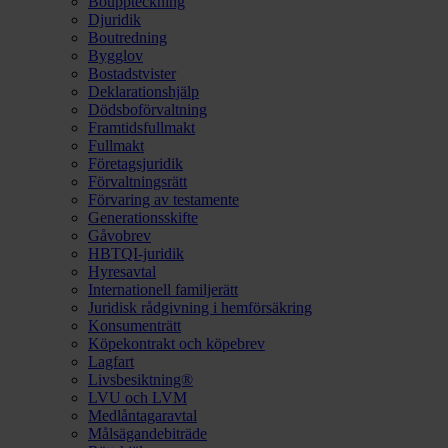
Bouppteckning
Djuridik
Boutredning
Bygglov
Bostadstvister
Deklarationshjälp
Dödsboförvaltning
Framtidsfullmakt
Fullmakt
Företagsjuridik
Förvaltningsrätt
Förvaring av testamente
Generationsskifte
Gåvobrev
HBTQI-juridik
Hyresavtal
Internationell familjerätt
Juridisk rådgivning i hemförsäkring
Konsumenträtt
Köpekontrakt och köpebrev
Lagfart
Livsbesiktning®
LVU och LVM
Medlåntagaravtal
Målsägandebiträde