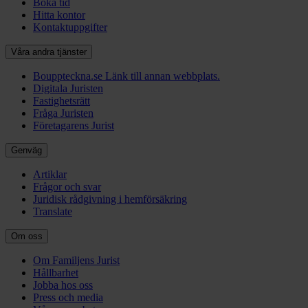
Boka tid
Hitta kontor
Kontaktuppgifter
Våra andra tjänster
Bouppteckna.se
Länk till annan webbplats.
Digitala Juristen
Fastighetsrätt
Fråga Juristen
Företagarens Jurist
Genväg
Artiklar
Frågor och svar
Juridisk rådgivning i hemförsäkring
Translate
Om oss
Om Familjens Jurist
Hållbarhet
Jobba hos oss
Press och media