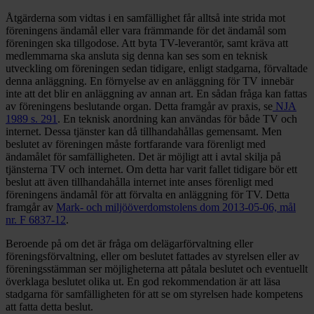
Åtgärderna som vidtas i en samfällighet får alltså inte strida mot
föreningens ändamål eller vara främmande för det ändamål som
föreningen ska tillgodose. Att byta TV-leverantör, samt kräva att
medlemmarna ska ansluta sig denna kan ses som en teknisk
utveckling om föreningen sedan tidigare, enligt stadgarna, förvaltade
denna anläggning. En förnyelse av en anläggning för TV innebär
inte att det blir en anläggning av annan art. En sådan fråga kan fattas
av föreningens beslutande organ. Detta framgår av praxis, se
NJA
1989 s. 291
. En teknisk anordning kan användas för både TV och
internet. Dessa tjänster kan då tillhandahållas gemensamt. Men
beslutet av föreningen måste fortfarande vara förenligt med
ändamålet för samfälligheten. Det är möjligt att i avtal skilja på
tjänsterna TV och internet. Om detta har varit fallet tidigare bör ett
beslut att även tillhandahålla internet inte anses förenligt med
föreningens ändamål för att förvalta en anläggning för TV. Detta
framgår av
Mark- och miljööverdomstolens dom 2013-05-06, mål
nr. F 6837-12
.
Beroende på om det är fråga om delägarförvaltning eller
föreningsförvaltning, eller om beslutet fattades av styrelsen eller av
föreningsstämman ser möjligheterna att påtala beslutet och eventuellt
överklaga beslutet olika ut. En god rekommendation är att läsa
stadgarna för samfälligheten för att se om styrelsen hade kompetens
att fatta detta beslut.