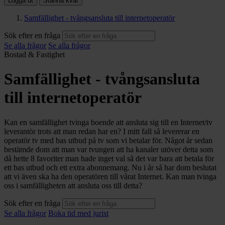
Logga ut
Stanna kvar
Samfällighet - tvångsansluta till internetoperatör
Sök efter en fråga
Se alla frågor
Se alla frågor
Bostad & Fastighet
Samfällighet - tvångsansluta
till internetoperatör
Kan en samfällighet tvinga boende att ansluta sig till en Internet/tv
leverantör trots att man redan har en? I mitt fall så levererar en
operatör tv med bas utbud på tv som vi betalar för. Något år sedan
bestämde dom att man var tvungen att ha kanaler utöver detta som
då hette 8 favoriter man hade inget val så det var bara att betala för
ett bas utbud och ett extra abonnemang. Nu i år så har dom beslutat
att vi även ska ha den operatören till vårat Internet. Kan man tvinga
oss i samfälligheten att ansluta oss till detta?
Sök efter en fråga
Se alla frågor
Boka tid med jurist