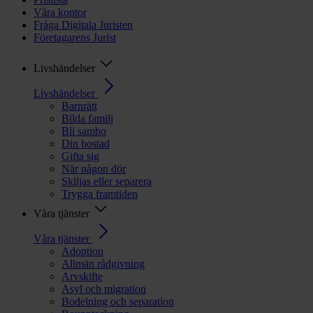
Våra kontor
Fråga Digitala Juristen
Företagarens Jurist
Livshändelser
Livshändelser
Barnrätt
Bilda familj
Bli sambo
Din bostad
Gifta sig
När någon dör
Skiljas eller separera
Trygga framtiden
Våra tjänster
Våra tjänster
Adoption
Allmän rådgivning
Arvskifte
Asyl och migration
Bodelning och separation