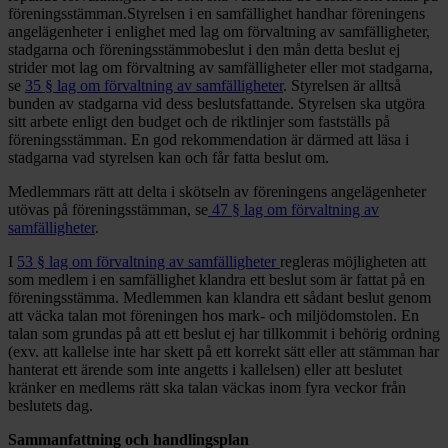
föreningsstämman.Styrelsen i en samfällighet handhar föreningens
angelägenheter i enlighet med lag om förvaltning av samfälligheter,
stadgarna och föreningsstämmobeslut i den mån detta beslut ej
strider mot lag om förvaltning av samfälligheter eller mot stadgarna,
se
35 § lag om förvaltning av samfälligheter
. Styrelsen är alltså
bunden av stadgarna vid dess beslutsfattande. Styrelsen ska utgöra
sitt arbete enligt den budget och de riktlinjer som fastställs på
föreningsstämman. En god rekommendation är därmed att läsa i
stadgarna vad styrelsen kan och får fatta beslut om.
Medlemmars rätt att delta i skötseln av föreningens angelägenheter
utövas på föreningsstämman, se
47 § lag om förvaltning av
samfälligheter
.
I
53 § lag om förvaltning av samfälligheter
regleras möjligheten att
som medlem i en samfällighet klandra ett beslut som är fattat på en
föreningsstämma. Medlemmen kan klandra ett sådant beslut genom
att väcka talan mot föreningen hos mark- och miljödomstolen. En
talan som grundas på att ett beslut ej har tillkommit i behörig ordning
(exv. att kallelse inte har skett på ett korrekt sätt eller att stämman har
hanterat ett ärende som inte angetts i kallelsen) eller att beslutet
kränker en medlems rätt ska talan väckas inom fyra veckor från
beslutets dag.
Sammanfattning och handlingsplan