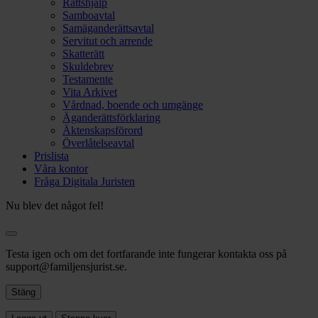
Rättshjälp
Samboavtal
Samäganderättsavtal
Servitut och arrende
Skatterätt
Skuldebrev
Testamente
Vita Arkivet
Vårdnad, boende och umgänge
Äganderättsförklaring
Äktenskapsförord
Överlåtelseavtal
Prislista
Våra kontor
Fråga Digitala Juristen
Nu blev det något fel!
Testa igen och om det fortfarande inte fungerar kontakta oss på
support@familjensjurist.se.
Stäng