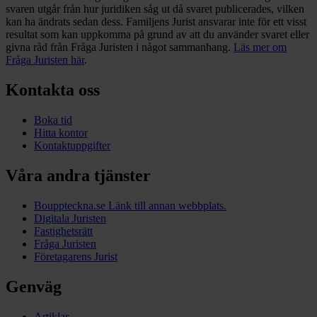
svaren utgår från hur juridiken såg ut då svaret publicerades, vilken
kan ha ändrats sedan dess. Familjens Jurist ansvarar inte för ett visst
resultat som kan uppkomma på grund av att du använder svaret eller
givna råd från Fråga Juristen i något sammanhang.
Läs mer om
Fråga Juristen här
.
Kontakta oss
Boka tid
Hitta kontor
Kontaktuppgifter
Våra andra tjänster
Bouppteckna.se
Länk till annan webbplats.
Digitala Juristen
Fastighetsrätt
Fråga Juristen
Företagarens Jurist
Genväg
Artiklar