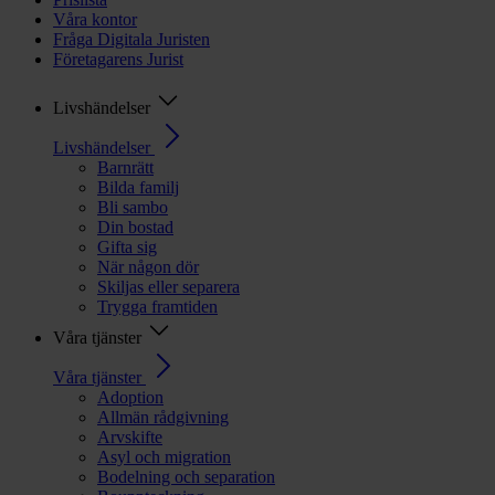
Våra kontor
Fråga Digitala Juristen
Företagarens Jurist
Livshändelser
Livshändelser
Barnrätt
Bilda familj
Bli sambo
Din bostad
Gifta sig
När någon dör
Skiljas eller separera
Trygga framtiden
Våra tjänster
Våra tjänster
Adoption
Allmän rådgivning
Arvskifte
Asyl och migration
Bodelning och separation