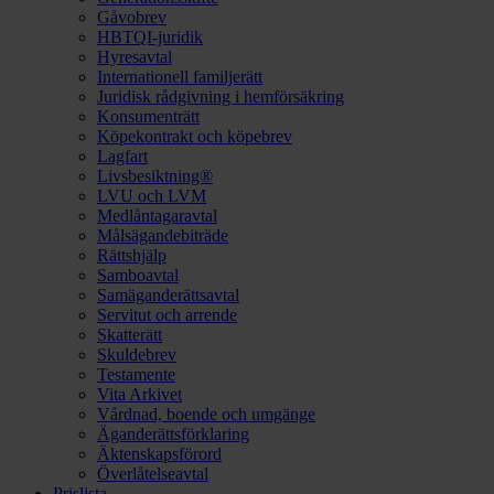
Gåvobrev
HBTQI-juridik
Hyresavtal
Internationell familjerätt
Juridisk rådgivning i hemförsäkring
Konsumenträtt
Köpekontrakt och köpebrev
Lagfart
Livsbesiktning®
LVU och LVM
Medlåntagaravtal
Målsägandebiträde
Rättshjälp
Samboavtal
Samäganderättsavtal
Servitut och arrende
Skatterätt
Skuldebrev
Testamente
Vita Arkivet
Vårdnad, boende och umgänge
Äganderättsförklaring
Äktenskapsförord
Överlåtelseavtal
Prislista