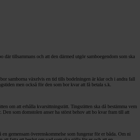
att bo där tillsammans och att den därmed utgör samboegendom som ska
or samborna växelvis en tid tills bodelningen är klar och i andra fall
ngstiden men också för den som bor kvar att få betala s.k.
en om att erhålla kvarsittningsrätt. Tingsrätten ska då bestämma vem
r. Den som domstolen anser ha störst behov att bo kvar fram till att
ka nå en gemensam överenskommelse som fungerar för er båda. Om ni
att fatta ett beslut om vad som ska gälla för er och att en