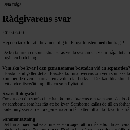
Dela fråga
Rådgivarens svar
2019-06-09
Hej och tack för att du vänder dig till Fråga Juristen med din fråga!
De bestämmelser som aktualiseras vid besvarandet av din fråga hittar
ingå i en bodelning.
Vem ska bo kvar i den gemensamma bostaden vid en separation
I första hand gäller det att försöka komma överens om vem som ska bo k
kommer de överens om att en av dem får bo kvar. Det kan bli aktuellt fö
nyttjanderättsersättning till den som flyttat ut.
Kvarsittningsrätt
Om du och din sambo inte kan komma överens om vem som ska bo kvar f
av samborna som har rätt att bo kvar. Samborna kallas då till en förhan
bodelning sker är den av parterna som får rätten till att bo kvar tills f
Sammanfattning
Det finns ingen lagbestämmelse som säger att ni måste bo i huset var
inte kan komma överens om en lösning har någon av er dock möjlighet at