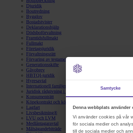
Bouppteckning
Djuridik
Boutredning
Bygglov
Bostadstvister
Deklarationshjälp
Dödsboförvaltning
Framtidsfullmakt
Fullmakt
Företagsjuridik
Förvaltningsrätt
Förvaring av testamente
Generationsskifte
Gåvobrev
HBTQI-juridik
Hyresavtal
Internationell familjerätt
Samtycke
Juridisk rådgivning i hemförsäkring
Konsumenträtt
Köpekontrakt och köpebrev
Lagfart
Denna webbplats använder 
Livsbesiktning®
Vi använder cookies på vår we
LVU och LVM
Medlåntagaravtal
för sociala medier och analys
Målsägandebiträde
till de sociala medier och a