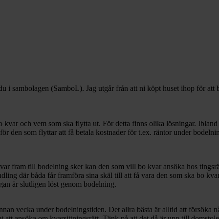
 du i sambolagen (SamboL). Jag utgår från att ni köpt huset ihop för 
?
var och vem som ska flytta ut. För detta finns olika lösningar. Ibland b
r den som flyttar att få betala kostnader för t.ex. räntor under bodelni
ram till bodelning sker kan den som vill bo kvar ansöka hos tingsrätt
dling där båda får framföra sina skäl till att få vara den som ska bo kva
rågan är slutligen löst genom bodelning.
annan vecka under bodelningstiden. Det allra bästa är alltid att försö
t ansöka om kvarsittningsrätt. Tänk på att det då är upp till domstolen 