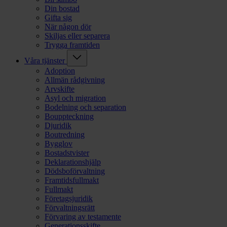
Din bostad
Gifta sig
När någon dör
Skiljas eller separera
Trygga framtiden
Våra tjänster
Adoption
Allmän rådgivning
Arvskifte
Asyl och migration
Bodelning och separation
Bouppteckning
Djuridik
Boutredning
Bygglov
Bostadstvister
Deklarationshjälp
Dödsboförvaltning
Framtidsfullmakt
Fullmakt
Företagsjuridik
Förvaltningsrätt
Förvaring av testamente
Generationsskifte