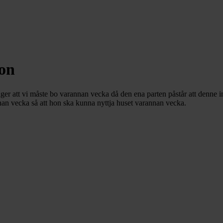
ion
er att vi måste bo varannan vecka då den ena parten påstår att denne inte
annan vecka så att hon ska kunna nyttja huset varannan vecka.