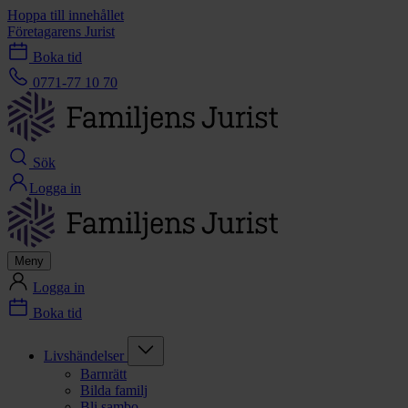
Hoppa till innehållet
Företagarens Jurist
Boka tid
0771-77 10 70
Sök
Logga in
Meny
Logga in
Boka tid
Livshändelser
Barnrätt
Bilda familj
Bli sambo