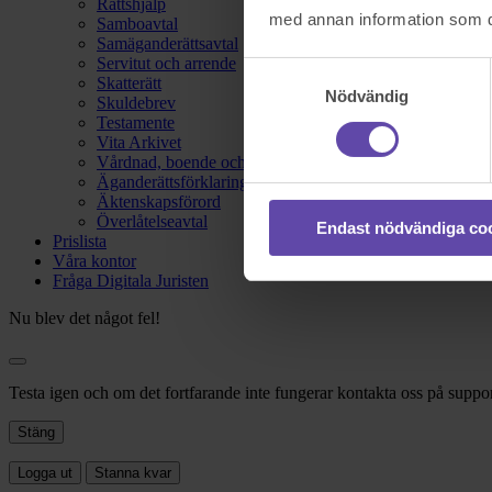
Rättshjälp
med annan information som du 
Samboavtal
Samäganderättsavtal
Servitut och arrende
Samtyckesval
Skatterätt
Nödvändig
Skuldebrev
Testamente
Vita Arkivet
Vårdnad, boende och umgänge
Äganderättsförklaring
Äktenskapsförord
Överlåtelseavtal
Endast nödvändiga co
Prislista
Våra kontor
Fråga Digitala Juristen
Nu blev det något fel!
Testa igen och om det fortfarande inte fungerar kontakta oss på suppor
Stäng
Logga ut
Stanna kvar