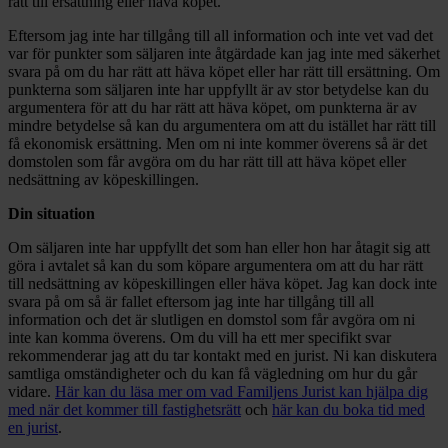
rätt till ersättning eller häva köpet.
Eftersom jag inte har tillgång till all information och inte vet vad det
var för punkter som säljaren inte åtgärdade kan jag inte med säkerhet
svara på om du har rätt att häva köpet eller har rätt till ersättning. Om
punkterna som säljaren inte har uppfyllt är av stor betydelse kan du
argumentera för att du har rätt att häva köpet, om punkterna är av
mindre betydelse så kan du argumentera om att du istället har rätt till
få ekonomisk ersättning. Men om ni inte kommer överens så är det
domstolen som får avgöra om du har rätt till att häva köpet eller
nedsättning av köpeskillingen.
Din situation
Om säljaren inte har uppfyllt det som han eller hon har åtagit sig att
göra i avtalet så kan du som köpare argumentera om att du har rätt
till nedsättning av köpeskillingen eller häva köpet. Jag kan dock inte
svara på om så är fallet eftersom jag inte har tillgång till all
information och det är slutligen en domstol som får avgöra om ni
inte kan komma överens. Om du vill ha ett mer specifikt svar
rekommenderar jag att du tar kontakt med en jurist. Ni kan diskutera
samtliga omständigheter och du kan få vägledning om hur du går
vidare.
Här kan du läsa mer om vad Familjens Jurist kan hjälpa dig
med när det kommer till fastighetsrätt
och
här kan du boka tid med
en jurist
.