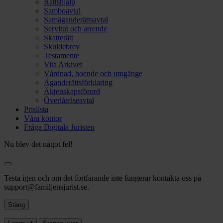
Rättshjälp
Samboavtal
Samäganderättsavtal
Servitut och arrende
Skatterätt
Skuldebrev
Testamente
Vita Arkivet
Vårdnad, boende och umgänge
Äganderättsförklaring
Äktenskapsförord
Överlåtelseavtal
Prislista
Våra kontor
Fråga Digitala Juristen
Nu blev det något fel!
Testa igen och om det fortfarande inte fungerar kontakta oss på
support@familjensjurist.se.
Stäng