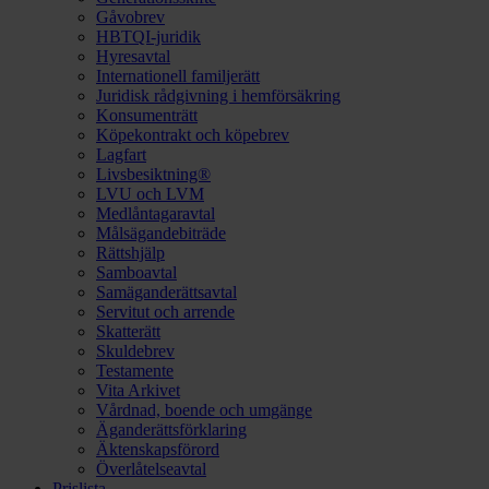
Gåvobrev
HBTQI-juridik
Hyresavtal
Internationell familjerätt
Juridisk rådgivning i hemförsäkring
Konsumenträtt
Köpekontrakt och köpebrev
Lagfart
Livsbesiktning®
LVU och LVM
Medlåntagaravtal
Målsägandebiträde
Rättshjälp
Samboavtal
Samäganderättsavtal
Servitut och arrende
Skatterätt
Skuldebrev
Testamente
Vita Arkivet
Vårdnad, boende och umgänge
Äganderättsförklaring
Äktenskapsförord
Överlåtelseavtal
Prislista