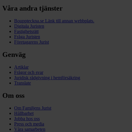
Våra andra tjänster
Bouppteckna.se
Länk till annan webbplats.
Digitala Juristen
Fastighetsrätt
Fråga Juristen
Företagarens Jurist
Genväg
Artiklar
Frågor och svar
Juridisk rådgivning i hemförsäkring
Translate
Om oss
Om Familjens Jurist
Hållbarhet
Jobba hos oss
Press och media
Våra samarbeten