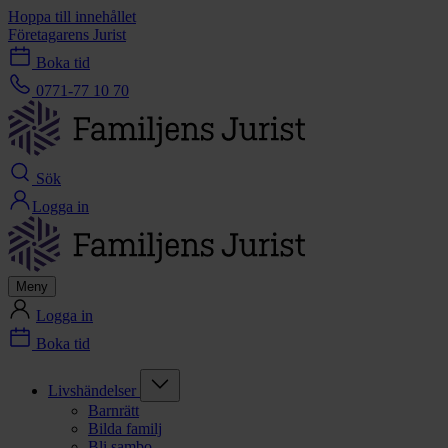
Hoppa till innehållet
Företagarens Jurist
Boka tid
0771-77 10 70
Sök
Logga in
Meny
Logga in
Boka tid
Livshändelser
Barnrätt
Bilda familj
Bli sambo