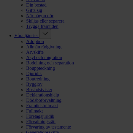
Din bostad
Gifta sig
När någon dör
Skiljas eller separera
Trygga framtiden
Våra tjänster
Adoption
Allmän rådgivning
Arvskifte
Asyl och migration
Bodelning och separation
Bouppteckning
Djuridik
Boutredning
Bygglov
Bostadstvister
Deklarationshjälp
Dödsboförvaltning
Framtidsfullmakt
Fullmakt
Företagsjuridik
Förvaltningsrätt
Förvaring av testamente
Generationsskifte