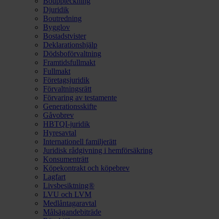
Bouppteckning
Djuridik
Boutredning
Bygglov
Bostadstvister
Deklarationshjälp
Dödsboförvaltning
Framtidsfullmakt
Fullmakt
Företagsjuridik
Förvaltningsrätt
Förvaring av testamente
Generationsskifte
Gåvobrev
HBTQI-juridik
Hyresavtal
Internationell familjerätt
Juridisk rådgivning i hemförsäkring
Konsumenträtt
Köpekontrakt och köpebrev
Lagfart
Livsbesiktning®
LVU och LVM
Medlåntagaravtal
Målsägandebiträde