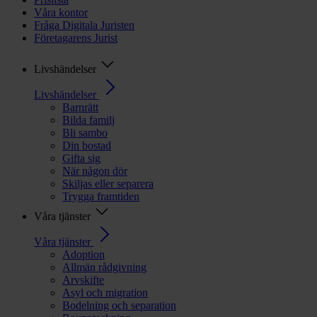
Våra kontor
Fråga Digitala Juristen
Företagarens Jurist
Livshändelser
Livshändelser
Barnrätt
Bilda familj
Bli sambo
Din bostad
Gifta sig
När någon dör
Skiljas eller separera
Trygga framtiden
Våra tjänster
Våra tjänster
Adoption
Allmän rådgivning
Arvskifte
Asyl och migration
Bodelning och separation