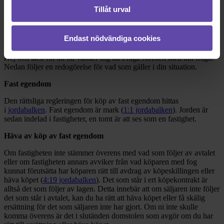
Tillåt urval
Rådgivarens svar
Endast nödvändiga cookies
2020-04-27
Hej och tack för att du vänder dig till Fråga Juristen med din fråga!
Nedan följer en redogörelse för vad som gäller i din situation.
Fast egendom
Den rättsliga regleringen för köp av fast egendom hittas
i
jordabalken
. Fast egendom är mark (
1:1 jordabalken
). Jorden är
sedan indelad i fastigheter, en tomt är att ses som en fastighet.
Häva av köp av fast egendom
Om fastigheten inte stämmer överens med vad som följer av avtalet
eller om fastigheten annars avviker från vad köparen med fog
kunnat förutsätta har köparen rätt till avdrag av köpeskillingen eller
häva köpet (
4:19 jordabalken
). Det som står i ert köpekontrakt är
alltså det som följer av lagen. Detta innebär att om säljaren inte följer
det som står i avtalet, kan du ha rätt att häva köpet eller få skälig
ersättning för det som säljaren inte har gjort. Om ni inte skulle
komma överens är det i slutänden domstolen som avgör om du har