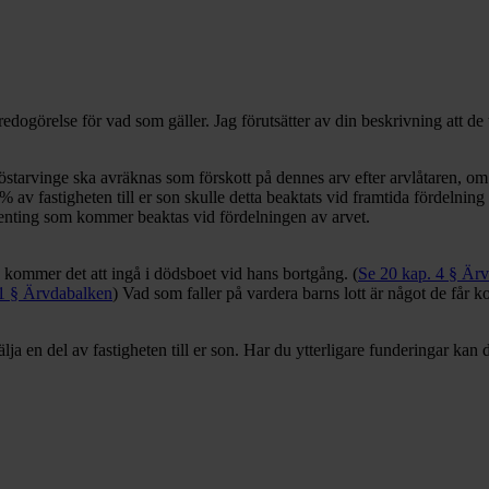
en redogörelse för vad som gäller. Jag förutsätter av din beskrivning at
bröstarvinge ska avräknas som förskott på dennes arv efter arvlåtaren, om
0% av fastigheten till er son skulle detta beaktats vid framtida fördel
ingenting som kommer beaktas vid fördelningen av arvet.
kommer det att ingå i dödsboet vid hans bortgång. (
Se 20 kap. 4 § Är
 1 § Ärvdabalken
) Vad som faller på vardera barns lott är något de får
lja en del av fastigheten till er son. Har du ytterligare funderingar kan