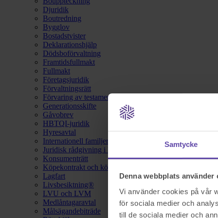
Bouppteckning
Djuridik
Boutredning
Bygglov
Bostadstvister
Deklarationshjälp
Dödsboförvaltning
Framtidsfullmakt
Fullmakt
Företagsjuridik
Förvaltningsrätt
Förvaring av testamente
Generationsskifte
Gåvobrev
HBTQI-juridik
Hyresavtal
Internationell familjerätt
Samtycke
Juridisk rådgivning i hemförsäkring
Konsumenträtt
Köpekontrakt och köpebrev
Lagfart
Denna webbplats använder 
Livsbesiktning®
Vi använder cookies på vår we
LVU och LVM
Medlåntagaravtal
för sociala medier och analys
Målsägandebiträde
till de sociala medier och a