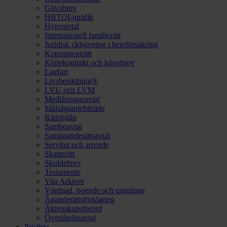
Gåvobrev
HBTQI-juridik
Hyresavtal
Internationell familjerätt
Juridisk rådgivning i hemförsäkring
Konsumenträtt
Köpekontrakt och köpebrev
Lagfart
Livsbesiktning®
LVU och LVM
Medlåntagaravtal
Målsägandebiträde
Rättshjälp
Samboavtal
Samäganderättsavtal
Servitut och arrende
Skatterätt
Skuldebrev
Testamente
Vita Arkivet
Vårdnad, boende och umgänge
Äganderättsförklaring
Äktenskapsförord
Överlåtelseavtal
Prislista