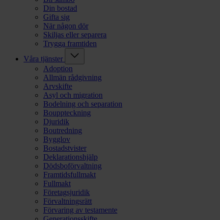
Din bostad
Gifta sig
När någon dör
Skiljas eller separera
Trygga framtiden
Våra tjänster
Adoption
Allmän rådgivning
Arvskifte
Asyl och migration
Bodelning och separation
Bouppteckning
Djuridik
Boutredning
Bygglov
Bostadstvister
Deklarationshjälp
Dödsboförvaltning
Framtidsfullmakt
Fullmakt
Företagsjuridik
Förvaltningsrätt
Förvaring av testamente
Generationsskifte