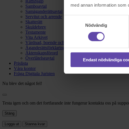
Rättshjälp
med annan information som du 
Samboavtal
Samäganderättsavtal
Servitut och arrende
Samtyckesval
Skatterätt
Nödvändig
Skuldebrev
Testamente
Vita Arkivet
Vårdnad, boende och umgänge
Äganderättsförklaring
Äktenskapsförord
Överlåtelseavtal
Endast nödvändiga co
Prislista
Våra kontor
Fråga Digitala Juristen
Nu blev det något fel!
Testa igen och om det fortfarande inte fungerar kontakta oss på suppor
Stäng
Logga ut
Stanna kvar