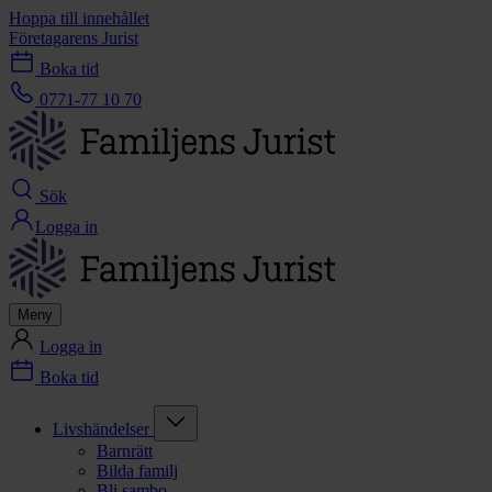
Hoppa till innehållet
Företagarens Jurist
Boka tid
0771-77 10 70
Sök
Logga in
Meny
Logga in
Boka tid
Livshändelser
Barnrätt
Bilda familj
Bli sambo