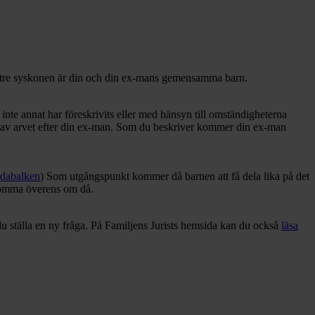
t de tre syskonen är din och din ex-mans gemensamma barn.
 inte annat har föreskrivits eller med hänsyn till omständigheterna
ning av arvet efter din ex-man. Som du beskriver kommer din ex-man
vdabalken
) Som utgångspunkt kommer då barnen att få dela lika på det
 komma överens om då.
 du ställa en ny fråga. På Familjens Jurists hemsida kan du också
läsa