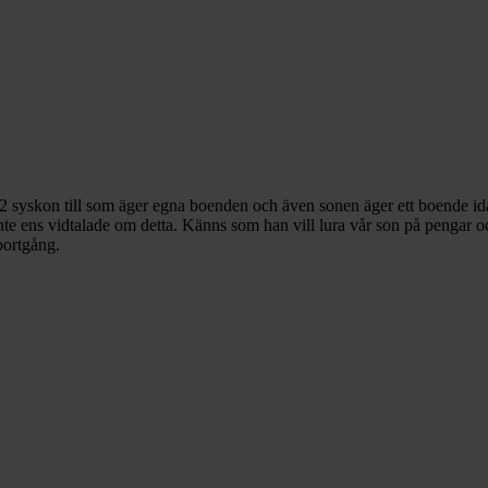
s 2 syskon till som äger egna boenden och även sonen äger ett boende i
inte ens vidtalade om detta. Känns som han vill lura vår son på pengar o
bortgång.