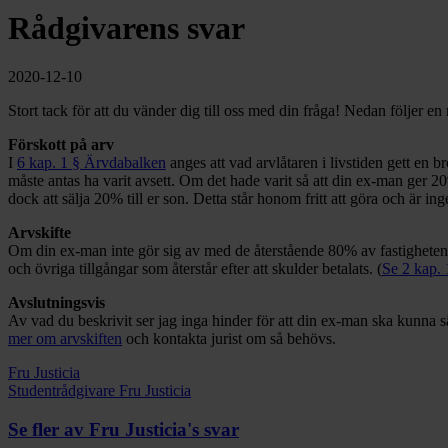
Rådgivarens svar
2020-12-10
Stort tack för att du vänder dig till oss med din fråga! Nedan följer 
Förskott på arv
I
6 kap. 1 § Ärvdabalken
anges att vad arvlåtaren i livstiden gett en 
måste antas ha varit avsett. Om det hade varit så att din ex-man ger 2
dock att sälja 20% till er son. Detta står honom fritt att göra och är 
Arvskifte
Om din ex-man inte gör sig av med de återstående 80% av fastigheten 
och övriga tillgångar som återstår efter att skulder betalats. (
Se 2 kap.
Avslutningsvis
Av vad du beskrivit ser jag inga hinder för att din ex-man ska kunna sä
mer om arvskiften
och kontakta jurist om så behövs.
Fru Justicia
Studentrådgivare Fru Justicia
Se fler av Fru Justicia's svar