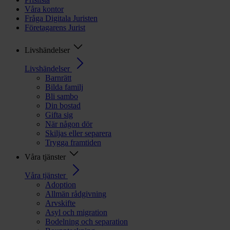
Våra kontor
Fråga Digitala Juristen
Företagarens Jurist
Livshändelser
Livshändelser
Barnrätt
Bilda familj
Bli sambo
Din bostad
Gifta sig
När någon dör
Skiljas eller separera
Trygga framtiden
Våra tjänster
Våra tjänster
Adoption
Allmän rådgivning
Arvskifte
Asyl och migration
Bodelning och separation