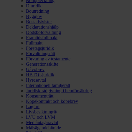
Bouppteckning
Djuridik
Boutredning
Bygglov
Bostadstvister
Deklarationshjälp
Dödsboförvaltning
Framtidsfullmakt
Fullmakt
Företagsjuridik
Förvaltningsrätt
Förvaring av testamente
Generationsskifte
Gåvobrev
HBTQI-juridik
Hyresavtal
Internationell familjerätt
Juridisk rådgivning i hemförsäkring
Konsumenträtt
Köpekontrakt och köpebrev
Lagfart
Livsbesiktning®
LVU och LVM
Medlåntagaravtal
Målsägandebiträde