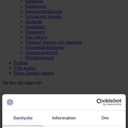
Rättshjälp
Samboavtal
Samäganderättsavtal
Servitut och arrende
Skatterätt
Skuldebrev
Testamente
Vita Arkivet
Vårdnad, boende och umgänge
Äganderättsförklaring
Äktenskapsförord
Överlåtelseavtal
Prislista
Våra kontor
Fråga Digitala Juristen
Nu blev det något fel!
Testa igen och om det fortfarande inte fungerar kontakta oss på
support@familjensjurist.se.
Samtycke
Information
Om
Stäng