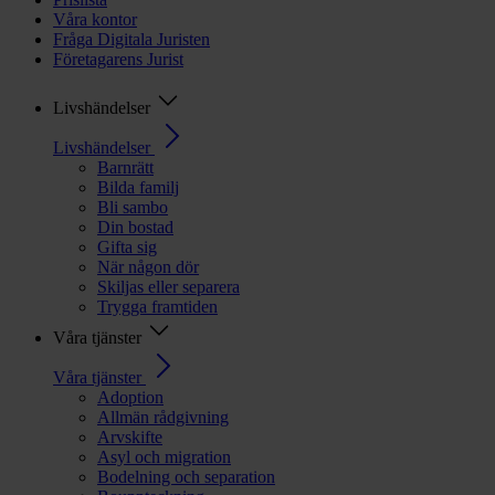
Våra kontor
Fråga Digitala Juristen
Företagarens Jurist
Livshändelser
Livshändelser
Barnrätt
Bilda familj
Bli sambo
Din bostad
Gifta sig
När någon dör
Skiljas eller separera
Trygga framtiden
Våra tjänster
Våra tjänster
Adoption
Allmän rådgivning
Arvskifte
Asyl och migration
Bodelning och separation