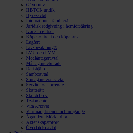
Gåvobrev
HBTQI-juridik
Hyresavtal
Internationell familjerätt
Juridisk rådgivning i hemförsäkring
Konsumenträtt
Köpekontrakt och köpebrev
Lagfart
Livsbesiktning®
LVU och LVM
Medlåntagaravtal
Målsägandebiträde
Rättshjälp
Samboavtal
Samäganderättsavtal
Servitut och arrende
Skatterätt
Skuldebrev
Testamente
Vita Arkivet
Vårdnad, boende och umgänge
Äganderättsförklaring
Äktenskapsförord
Överlåtelseavtal
Prislista