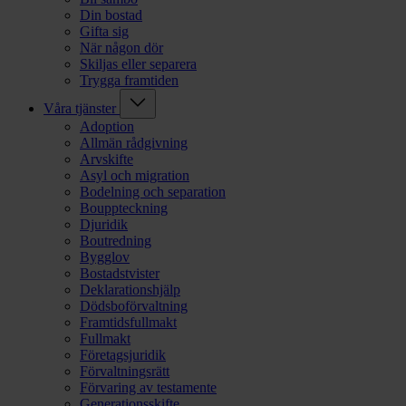
Din bostad
Gifta sig
När någon dör
Skiljas eller separera
Trygga framtiden
Våra tjänster
Adoption
Allmän rådgivning
Arvskifte
Asyl och migration
Bodelning och separation
Bouppteckning
Djuridik
Boutredning
Bygglov
Bostadstvister
Deklarationshjälp
Dödsboförvaltning
Framtidsfullmakt
Fullmakt
Företagsjuridik
Förvaltningsrätt
Förvaring av testamente
Generationsskifte