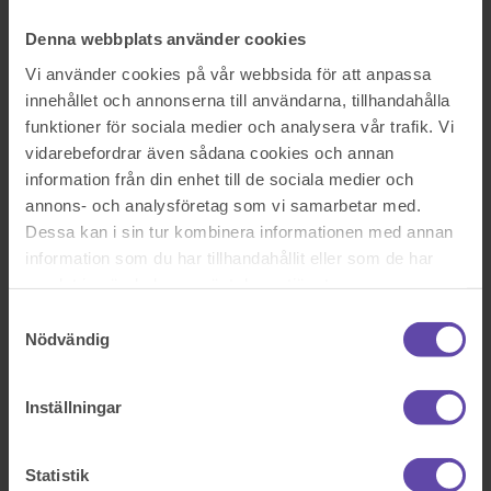
Logga ut
Stanna kvar
Denna webbplats använder cookies
Säga upp förhandsavtal för nyproduktion
Vi använder cookies på vår webbsida för att anpassa
Sök efter en fråga
Se alla frågor
Se alla frågor
innehållet och annonserna till användarna, tillhandahålla
Bostad & Fastighet
funktioner för sociala medier och analysera vår trafik. Vi
vidarebefordrar även sådana cookies och annan
Säga upp förhandsavtal för
information från din enhet till de sociala medier och
nyproduktion
annons- och analysföretag som vi samarbetar med.
Dessa kan i sin tur kombinera informationen med annan
information som du har tillhandahållit eller som de har
Hej
samlat in när du har använt deras tjänster.
Jag har ett förhandsavtal på ett radhus som skulle vara klart för
inflyttning 2017-06-01. Det är ännu inte klart för inflyttning till dags
Samtyckesval
dato och jag undrar om jag kan häva köpet?
Nödvändig
Förhandsbetalning har gjorts med 10 % av köpeskillingen.
Sök efter en fråga
Se alla frågor
Boka tid med jurist
Inställningar
Boka tid med jurist
Statistik