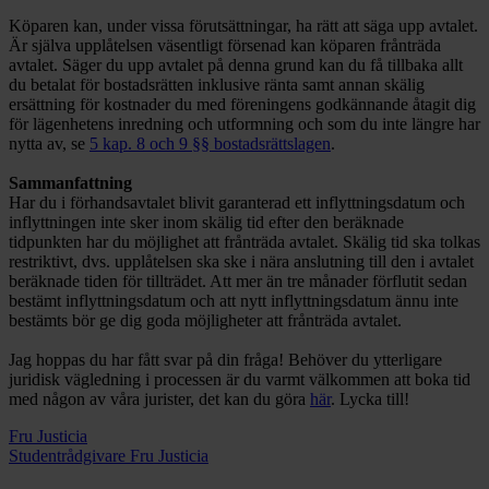
Köparen kan, under vissa förutsättningar, ha rätt att säga upp avtalet.
Är själva upplåtelsen väsentligt försenad kan köparen frånträda
avtalet. Säger du upp avtalet på denna grund kan du få tillbaka allt
du betalat för bostadsrätten inklusive ränta samt annan skälig
ersättning för kostnader du med föreningens godkännande åtagit dig
för lägenhetens inredning och utformning och som du inte längre har
nytta av, se
5 kap. 8 och 9 §§ bostadsrättslagen
.
Sammanfattning
Har du i förhandsavtalet blivit garanterad ett inflyttningsdatum och
inflyttningen inte sker inom skälig tid efter den beräknade
tidpunkten har du möjlighet att frånträda avtalet. Skälig tid ska tolkas
restriktivt, dvs. upplåtelsen ska ske i nära anslutning till den i avtalet
beräknade tiden för tillträdet. Att mer än tre månader förflutit sedan
bestämt inflyttningsdatum och att nytt inflyttningsdatum ännu inte
bestämts bör ge dig goda möjligheter att frånträda avtalet.
Jag hoppas du har fått svar på din fråga! Behöver du ytterligare
juridisk vägledning i processen är du varmt välkommen att boka tid
med någon av våra jurister, det kan du göra
här
. Lycka till!
Fru Justicia
Studentrådgivare Fru Justicia