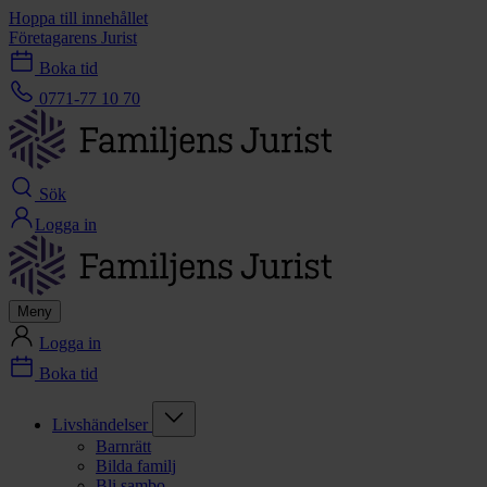
Hoppa till innehållet
Företagarens Jurist
Boka tid
0771-77 10 70
Sök
Logga in
Meny
Logga in
Boka tid
Livshändelser
Barnrätt
Bilda familj
Bli sambo