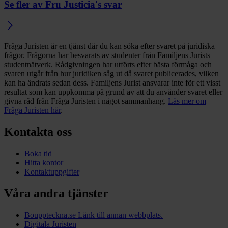
Se fler av Fru Justicia's svar
Fråga Juristen är en tjänst där du kan söka efter svaret på juridiska
frågor. Frågorna har besvarats av studenter från Familjens Jurists
studentnätverk. Rådgivningen har utförts efter bästa förmåga och
svaren utgår från hur juridiken såg ut då svaret publicerades, vilken
kan ha ändrats sedan dess. Familjens Jurist ansvarar inte för ett visst
resultat som kan uppkomma på grund av att du använder svaret eller
givna råd från Fråga Juristen i något sammanhang.
Läs mer om
Fråga Juristen här
.
Kontakta oss
Boka tid
Hitta kontor
Kontaktuppgifter
Våra andra tjänster
Bouppteckna.se
Länk till annan webbplats.
Digitala Juristen