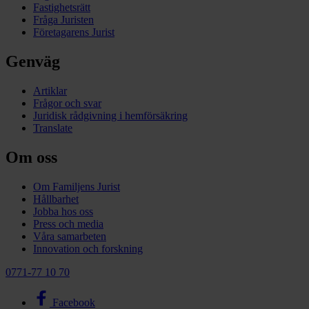
Fastighetsrätt
Fråga Juristen
Företagarens Jurist
Genväg
Artiklar
Frågor och svar
Juridisk rådgivning i hemförsäkring
Translate
Om oss
Om Familjens Jurist
Hållbarhet
Jobba hos oss
Press och media
Våra samarbeten
Innovation och forskning
0771-77 10 70
Facebook