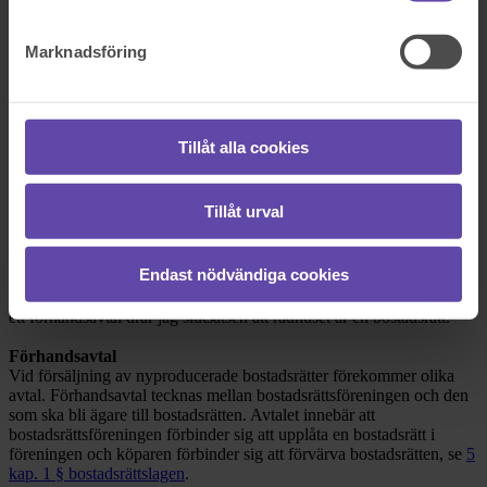
På kontor, telefon eller onlinemöte
Marknadsföring
Dela fråga
Rådgivarens svar
Tillåt alla cookies
2017-09-19
Tillåt urval
Hej,
Stort tack för att du vänder dig till Fråga Juristen med din fråga!
Endast nödvändiga cookies
Nedan ska jag redogöra för vad som gäller. Ett radhus kan köpas
som en bostadsrätt eller som ett friköpt småhus. Då ni har skrivit på
ett förhandsavtal drar jag slutsatsen att radhuset är en bostadsrätt.
Förhandsavtal
Vid försäljning av nyproducerade bostadsrätter förekommer olika
avtal. Förhandsavtal tecknas mellan bostadsrättsföreningen och den
som ska bli ägare till bostadsrätten. Avtalet innebär att
bostadsrättsföreningen förbinder sig att upplåta en bostadsrätt i
föreningen och köparen förbinder sig att förvärva bostadsrätten, se
5
kap. 1 § bostadsrättslagen
.