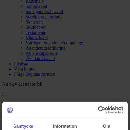
Rättshjälp
Samboavtal
Samäganderättsavtal
Servitut och arrende
Skatterätt
Skuldebrev
Testamente
Vita Arkivet
Vårdnad, boende och umgänge
Äganderättsförklaring
Äktenskapsförord
Överlåtelseavtal
Prislista
Våra kontor
Fråga Digitala Juristen
Nu blev det något fel!
Testa igen och om det fortfarande inte fungerar kontakta oss på
support@familjensjurist.se.
Stäng
Samtycke
Information
Om