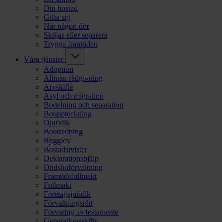
Din bostad
Gifta sig
När någon dör
Skiljas eller separera
Trygga framtiden
Våra tjänster
Adoption
Allmän rådgivning
Arvskifte
Asyl och migration
Bodelning och separation
Bouppteckning
Djuridik
Boutredning
Bygglov
Bostadstvister
Deklarationshjälp
Dödsboförvaltning
Framtidsfullmakt
Fullmakt
Företagsjuridik
Förvaltningsrätt
Förvaring av testamente
Generationsskifte