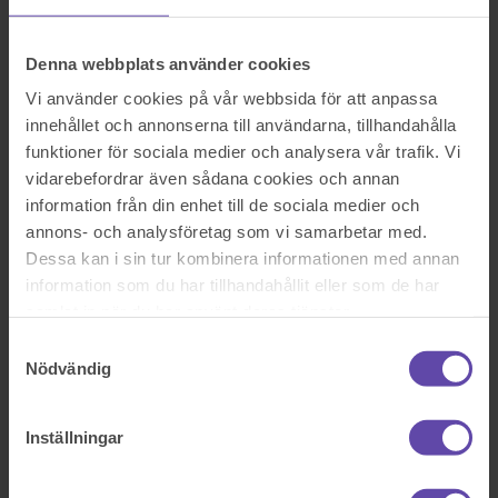
Logga ut
Stanna kvar
Rökande granne
Denna webbplats använder cookies
Sök efter en fråga
Vi använder cookies på vår webbsida för att anpassa
Se alla frågor
Se alla frågor
Bostad & Fastighet
innehållet och annonserna till användarna, tillhandahålla
funktioner för sociala medier och analysera vår trafik. Vi
Rökande granne
vidarebefordrar även sådana cookies och annan
information från din enhet till de sociala medier och
Vilka rättigheter har jag om min granne röker inne och mitt golv blir
annons- och analysföretag som vi samarbetar med.
förstört och det luktar rök i min lägenhet? Det är en bostadsrätt
Dessa kan i sin tur kombinera informationen med annan
information som du har tillhandahållit eller som de har
Sök efter en fråga
Se alla frågor
Boka tid med jurist
samlat in när du har använt deras tjänster.
Samtyckesval
Boka tid med jurist
Nödvändig
På kontor, telefon eller onlinemöte
Inställningar
Dela fråga