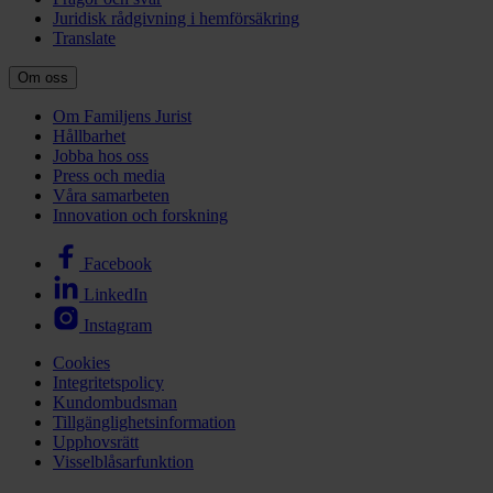
Juridisk rådgivning i hemförsäkring
Translate
Om oss
Om Familjens Jurist
Hållbarhet
Jobba hos oss
Press och media
Våra samarbeten
Innovation och forskning
Facebook
LinkedIn
Instagram
Cookies
Integritetspolicy
Kundombudsman
Tillgänglighetsinformation
Upphovsrätt
Visselblåsarfunktion