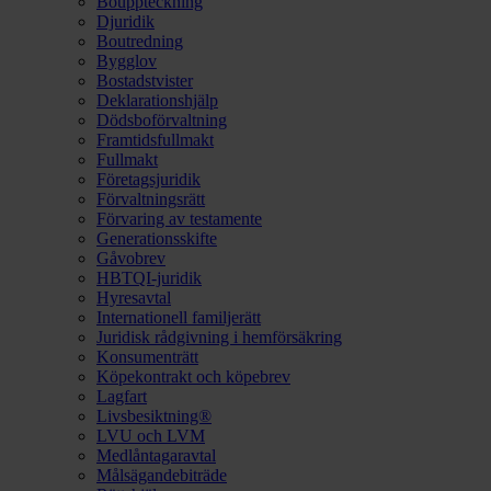
Bouppteckning
Djuridik
Boutredning
Bygglov
Bostadstvister
Deklarationshjälp
Dödsboförvaltning
Framtidsfullmakt
Fullmakt
Företagsjuridik
Förvaltningsrätt
Förvaring av testamente
Generationsskifte
Gåvobrev
HBTQI-juridik
Hyresavtal
Internationell familjerätt
Juridisk rådgivning i hemförsäkring
Konsumenträtt
Köpekontrakt och köpebrev
Lagfart
Livsbesiktning®
LVU och LVM
Medlåntagaravtal
Målsägandebiträde