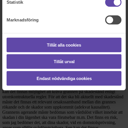
Statistik
Rådgivarens svar
Marknadsföring
2017-12-14
Hej!
Tack för att du vänder dig till
Fråga Juristen
med din fråga!
Tillåt alla cookies
Det verkar som att du haft extrem otur när det gäller din grannes
beteende och jag ska såklart försöka ge dig några
handlingsalternativ. De regler som ger dig möjlighet att agera hittar
Tillåt urval
du i
skadeståndslagen
(SkL) och i
bostadsrättslagen
(BL).
I 2 kap. 1§ SkL står det att den som orsakar sakskada, uppsåtligen
Endast nödvändiga cookies
eller av vårdslöshet ska ersätta skadan. Om det är så att din grannes
bolmande är av sådan dignitet att det skadar intilliggande lägenheter
kan det finnas möjlighet att kräva grannen på skadestånd enligt
utomkontraktuella regler. För att det ska bli aktuellt med skadestånd
måste det finnas ett relevant orsakssamband mellan din grannes
rökande och de skador som uppkommit (adekvat kausalitet).
Grannens agerande måste bedömas som vårdslöst vilket innebär att
skadan i din lägenhet ska vara förutsebar m.m. Det finns en risk,
som jag bedömer det, att dina skador, vid en domstolsprövning,
anses som alltför svårförutsägbara. Sen kan det finnas