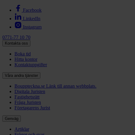
Facebook
LinkedIn
Instagram
0771-77 10 70
Kontakta oss
Boka tid
Hitta kontor
Kontaktuppgifter
Våra andra tjänster
Bouppteckna.se
Länk till annan webbplats.
Digitala Juristen
Fastighetsrätt
Fråga Juristen
Företagarens Jurist
Genväg
Artiklar
Frågor och svar