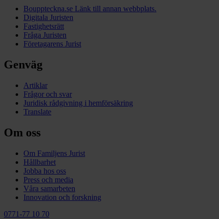
Bouppteckna.se
Länk till annan webbplats.
Digitala Juristen
Fastighetsrätt
Fråga Juristen
Företagarens Jurist
Genväg
Artiklar
Frågor och svar
Juridisk rådgivning i hemförsäkring
Translate
Om oss
Om Familjens Jurist
Hållbarhet
Jobba hos oss
Press och media
Våra samarbeten
Innovation och forskning
0771-77 10 70