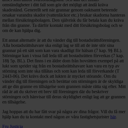
omständigheter i ditt fall som gör det möjligt att ändå kräva
skadestånd. Generellt sett när grannar genom oaktsamt beteende
orsakar varandra skador (vattenläckor etc.) brukar skadorna hanteras
mellan försäkringsbolagen. Den självrisk du får betala kan du kräva
från din granne. Ta därför kontakt med ditt försäkringsbolag och se
om de kan hjälpa dig.
Ett annat alternativ är att du vänder dig till bostadsrättsföreningen.
Alla bostadsrättshavare ska enligt lag se till att de inte stör sina
grannar på ett sätt som kan vara skadligt för hälsan (7 kap. 9§ BL).
Störningar kan i vissa fall leda till att bostadsrätten förverkas (7 kap.
18§ 5p. BL). Det finns i en äldre dom från hovrätten exempel på att
lukt som sprider sig från en bostadsrättshavare kan vara en typ av
störning som inte ska tillåtas och som kan leda till förverkande (T
2443-06). Det krävs dock att lukten är mycket störande. Om du
vänder dig till föreningen och berättar om störningen är de skyldiga
att ge din granne en tillsägelse som grannen måste rätta sig efter. Mitt
råd är att du skriver ett brev till föreningen där du beskriver
störningen och hänvisar till deras skyldighet enligt lag att ge grannen
en tillsägelse.
Jag hoppas att du har fått svar på några av dina frågor. Vill du få mer
hjälp kan du ta kontakt med någon av våra fastighetsjurister
här
.
Fru Justicia