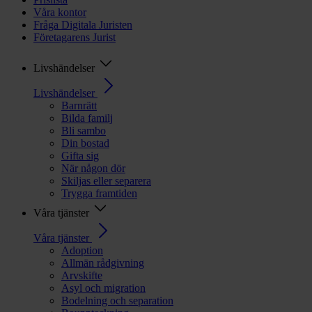
Våra kontor
Fråga Digitala Juristen
Företagarens Jurist
Livshändelser
Livshändelser
Barnrätt
Bilda familj
Bli sambo
Din bostad
Gifta sig
När någon dör
Skiljas eller separera
Trygga framtiden
Våra tjänster
Våra tjänster
Adoption
Allmän rådgivning
Arvskifte
Asyl och migration
Bodelning och separation