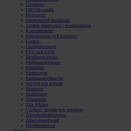
Gåvobrev
HBTQI-juridik
Hyresavtal
Internationell familjerätt
Juridisk rådgivning i hemförsäkring
Konsumenträtt
Köpekontrakt och köpebrev
Lagfart
Livsbesiktning®
LVU och LVM
Medlåntagaravtal
Målsägandebiträde
Rättshjälp
Samboavtal
Samäganderättsavtal
Servitut och arrende
Skatterätt
Skuldebrev
Testamente
Vita Arkivet
Vårdnad, boende och umgänge
Äganderättsförklaring
Äktenskapsförord
Överlåtelseavtal
Prislista