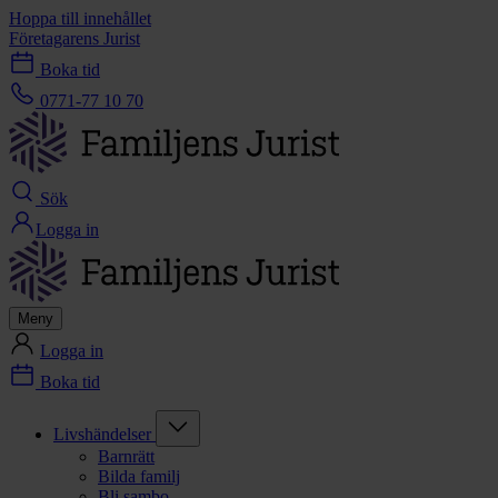
Hoppa till innehållet
Företagarens Jurist
Boka tid
0771-77 10 70
Sök
Logga in
Meny
Logga in
Boka tid
Livshändelser
Barnrätt
Bilda familj
Bli sambo