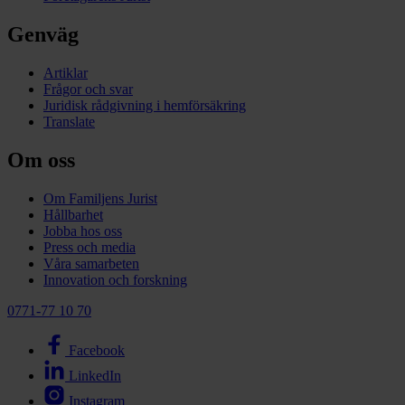
Genväg
Artiklar
Frågor och svar
Juridisk rådgivning i hemförsäkring
Translate
Om oss
Om Familjens Jurist
Hållbarhet
Jobba hos oss
Press och media
Våra samarbeten
Innovation och forskning
0771-77 10 70
Facebook
LinkedIn
Instagram