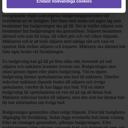
Endast nödvändiga cookies
Om flera personer vill köpa en och samma fastighet, blir det oftast
en budgivning. Det finns inga lagregler, branschpraxis eller
övergripande regler som reglerar budgivningsprocessen vid
överlåtelse av en fastighet. Det finns med andra ord ingen lag som
bestämmer hur budgivningen ska gå till. Det är istället säljaren som
bestämmer hur budgivningen ska genomföras. Säljaren bestämmer
därmed vem som får köpa, till vilket pris och vid vilken tidpunkt.
Mäklarens roll är att bistå säljaren med sakliga råd och vara en
opartisk länk mellan säljaren och köparen. Mäklaren ska därmed inte
fatta egna beslut vid försäljningen.
En budgivning kan gå till på flera olika sätt, beroende på vad
säljaren och mäklaren kommer överens om. Budgivningen sker
oftast genom öppen eller sluten budgivning. Vid en öppen
budgivning lämnar spekulanterna sina bud till mäklaren. Därefter
redovisar mäklaren löpande buden till säljaren och övriga
spekulanter, varefter de kan lägga nya bud. Vid en sluten
budgivning får spekulanterna en viss tid på sig att lämna bud.
Mäklaren redovisar buden till säljaren, men den som har lämnat bud
får inte information om övriga bud.
Budgivningen genomförs oftast enligt följande. Först blir fastigheten
tillgänglig för försäljning. Sedan läggs eventuella bud innan visning.
Efter att visningen genomförts, påbörjas budgivningen. Efter
budgivningen väljer säljaren vinnande bud; och därmed till vem, när