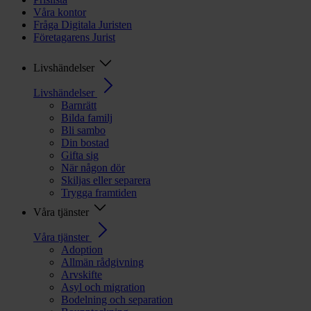
Våra kontor
Fråga Digitala Juristen
Företagarens Jurist
Livshändelser
Livshändelser
Barnrätt
Bilda familj
Bli sambo
Din bostad
Gifta sig
När någon dör
Skiljas eller separera
Trygga framtiden
Våra tjänster
Våra tjänster
Adoption
Allmän rådgivning
Arvskifte
Asyl och migration
Bodelning och separation