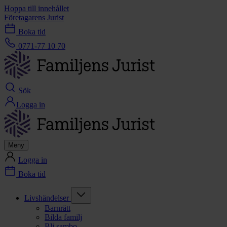
Hoppa till innehållet
Företagarens Jurist
Boka tid
0771-77 10 70
Sök
Logga in
Meny
Logga in
Boka tid
Livshändelser
Barnrätt
Bilda familj
Bli sambo