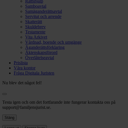
Rättshjälp
Samboavtal
Samäganderättsavtal
Servitut och arrende
Skatterätt
Skuldebrev
Testamente
Vita Arkivet
Vårdnad, boende och umgänge
Äganderättsförklaring
Äktenskapsförord
Överlåtelseavtal
Prislista
Våra kontor
Fråga Digitala Juristen
Nu blev det något fel!
Testa igen och om det fortfarande inte fungerar kontakta oss på
support@familjensjurist.se.
Stäng