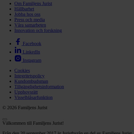
Om Familjens Jurist
Hållbarhet
Jobba hos oss
Press och media
Våra samarbeten
Innovation och forskning
Facebook
LinkedIn
Instagram
Cookies
Integritetspolicy
Kundombudsman
Tillgänglighetsinformation
Upphovsrätt
Visselblåsarfunktion
© 2026 Familjens Jurist
Välkommen till Familjens Jurist!
Från den 20 september 2017 är Juristbyrån en del av Familjens Jurist