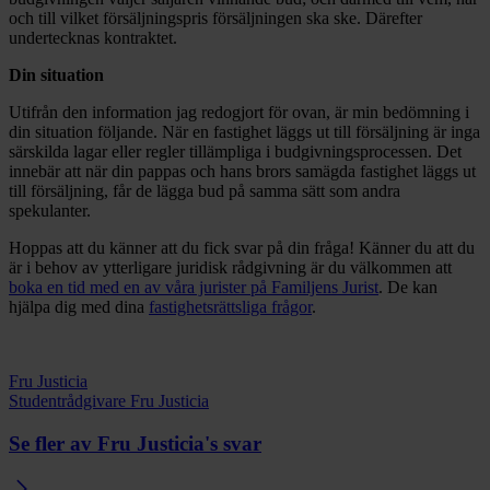
och till vilket försäljningspris försäljningen ska ske. Därefter
undertecknas kontraktet.
Din situation
Utifrån den information jag redogjort för ovan, är min bedömning i
din situation följande. När en fastighet läggs ut till försäljning är inga
särskilda lagar eller regler tillämpliga i budgivningsprocessen. Det
innebär att när din pappas och hans brors samägda fastighet läggs ut
till försäljning, får de lägga bud på samma sätt som andra
spekulanter.
Hoppas att du känner att du fick svar på din fråga! Känner du att du
är i behov av ytterligare juridisk rådgivning är du välkommen att
boka en tid med en av våra jurister på Familjens Jurist
. De kan
hjälpa dig med dina
fastighetsrättsliga frågor
.
Fru Justicia
Studentrådgivare Fru Justicia
Se fler av Fru Justicia's svar