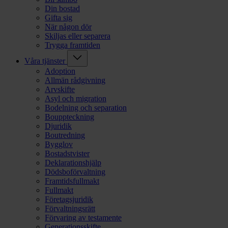
Din bostad
Gifta sig
När någon dör
Skiljas eller separera
Trygga framtiden
Våra tjänster
Adoption
Allmän rådgivning
Arvskifte
Asyl och migration
Bodelning och separation
Bouppteckning
Djuridik
Boutredning
Bygglov
Bostadstvister
Deklarationshjälp
Dödsboförvaltning
Framtidsfullmakt
Fullmakt
Företagsjuridik
Förvaltningsrätt
Förvaring av testamente
Generationsskifte