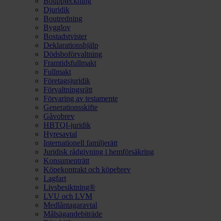
Bouppteckning
Djuridik
Boutredning
Bygglov
Bostadstvister
Deklarationshjälp
Dödsboförvaltning
Framtidsfullmakt
Fullmakt
Företagsjuridik
Förvaltningsrätt
Förvaring av testamente
Generationsskifte
Gåvobrev
HBTQI-juridik
Hyresavtal
Internationell familjerätt
Juridisk rådgivning i hemförsäkring
Konsumenträtt
Köpekontrakt och köpebrev
Lagfart
Livsbesiktning®
LVU och LVM
Medlåntagaravtal
Målsägandebiträde