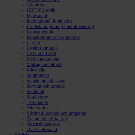
Gåvobrev
HBTQI-juridik
Hyresavtal
Internationell familjerätt
Juridisk rådgivning i hemförsäkring
Konsumenträtt
Köpekontrakt och köpebrev
Lagfart
Livsbesiktning®
LVU och LVM
Medlåntagaravtal
Målsägandebiträde
Rättshjälp
Samboavtal
Samäganderättsavtal
Servitut och arrende
Skatterätt
Skuldebrev
Testamente
Vita Arkivet
Vårdnad, boende och umgänge
Äganderättsförklaring
Äktenskapsförord
Överlåtelseavtal
Prislista