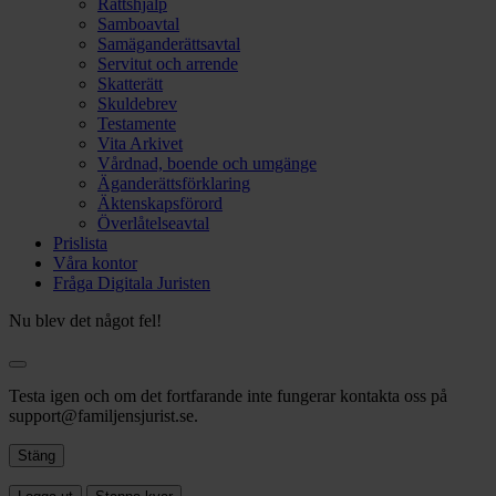
Rättshjälp
Samboavtal
Samäganderättsavtal
Servitut och arrende
Skatterätt
Skuldebrev
Testamente
Vita Arkivet
Vårdnad, boende och umgänge
Äganderättsförklaring
Äktenskapsförord
Överlåtelseavtal
Prislista
Våra kontor
Fråga Digitala Juristen
Nu blev det något fel!
Testa igen och om det fortfarande inte fungerar kontakta oss på
support@familjensjurist.se.
Stäng