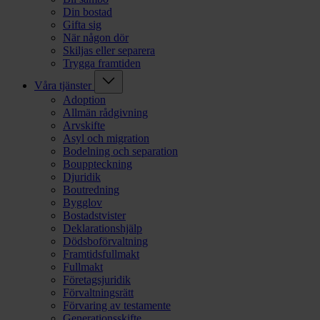
Din bostad
Gifta sig
När någon dör
Skiljas eller separera
Trygga framtiden
Våra tjänster
Adoption
Allmän rådgivning
Arvskifte
Asyl och migration
Bodelning och separation
Bouppteckning
Djuridik
Boutredning
Bygglov
Bostadstvister
Deklarationshjälp
Dödsboförvaltning
Framtidsfullmakt
Fullmakt
Företagsjuridik
Förvaltningsrätt
Förvaring av testamente
Generationsskifte