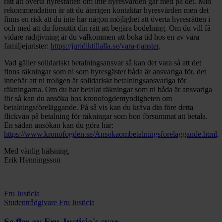
rätt att överta hyresrätten om inte hyresvärden går med på det. Min
rekommendation är att du återigen kontaktar hyresvärden men det
finns en risk att du inte har någon möjlighet att överta hyresrätten i
och med att du försuttit din rätt att begära bodelning. Om du vill få
vidare rådgivning är du välkommen att boka tid hos en av våra
familjejurister:
https://juridiktillalla.se/vara-tjanster
.
Vad gäller solidariskt betalningsansvar så kan det vara så att det
finns räkningar som ni som hyresgäster båda är ansvariga för, det
innebär att ni troligen är solidariskt betalningsansvariga för
räkningarna. Om du har betalat räkningar som ni båda är ansvariga
för så kan du ansöka hos kronofogdemyndigheten om
betalningsföreläggande. På så vis kan du kräva din före detta
flickvän på betalning för räkningar som hon försummat att betala.
En sådan ansökan kan du göra här:
https://www.kronofogden.se/Ansokaombetalningsforelaggande.html
.
Med vänlig hälsning,
Erik Henningsson
Fru Justicia
Studentrådgivare Fru Justicia
Se fler av Fru Justicia's svar