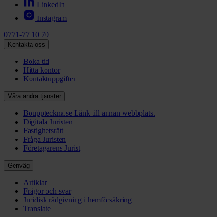
LinkedIn
Instagram
0771-77 10 70
Kontakta oss
Boka tid
Hitta kontor
Kontaktuppgifter
Våra andra tjänster
Bouppteckna.se
Länk till annan webbplats.
Digitala Juristen
Fastighetsrätt
Fråga Juristen
Företagarens Jurist
Genväg
Artiklar
Frågor och svar
Juridisk rådgivning i hemförsäkring
Translate