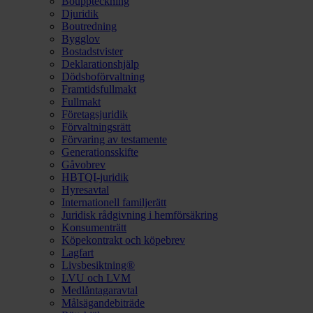
Bouppteckning
Djuridik
Boutredning
Bygglov
Bostadstvister
Deklarationshjälp
Dödsboförvaltning
Framtidsfullmakt
Fullmakt
Företagsjuridik
Förvaltningsrätt
Förvaring av testamente
Generationsskifte
Gåvobrev
HBTQI-juridik
Hyresavtal
Internationell familjerätt
Juridisk rådgivning i hemförsäkring
Konsumenträtt
Köpekontrakt och köpebrev
Lagfart
Livsbesiktning®
LVU och LVM
Medlåntagaravtal
Målsägandebiträde