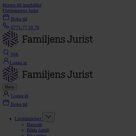
Hoppa till innehållet
Företagarens Jurist
Boka tid
0771-77 10 70
Sök
Logga in
Meny
Logga in
Boka tid
Livshändelser
Barnrätt
Bilda familj
Bli sambo