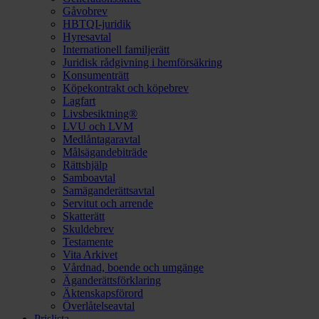
Gåvobrev
HBTQI-juridik
Hyresavtal
Internationell familjerätt
Juridisk rådgivning i hemförsäkring
Konsumenträtt
Köpekontrakt och köpebrev
Lagfart
Livsbesiktning®
LVU och LVM
Medlåntagaravtal
Målsägandebiträde
Rättshjälp
Samboavtal
Samäganderättsavtal
Servitut och arrende
Skatterätt
Skuldebrev
Testamente
Vita Arkivet
Vårdnad, boende och umgänge
Äganderättsförklaring
Äktenskapsförord
Överlåtelseavtal
Prislista