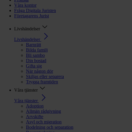
Våra kontor
Fråga Digitala Juristen
Företagarens Jurist
Livshändelser
Livshändelser
Barnrätt
Bilda familj
Bli sambo
Din bostad
Gifta sig
När någon dör
Skiljas eller separera
Trygga framtiden
Våra tjänster
Våra tjänster
Adoption
Allmän rådgivning
Arvskifte
Asyl och migration
Bodelning och separation