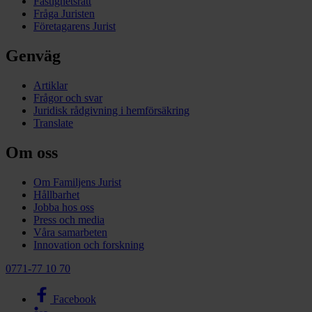
Fastighetsrätt
Fråga Juristen
Företagarens Jurist
Genväg
Artiklar
Frågor och svar
Juridisk rådgivning i hemförsäkring
Translate
Om oss
Om Familjens Jurist
Hållbarhet
Jobba hos oss
Press och media
Våra samarbeten
Innovation och forskning
0771-77 10 70
Facebook