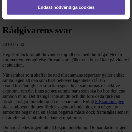
Endast nödvändiga cookies
Dela fråga
Rådgivarens svar
2019-05-30
Hej, stort tack för att du vänder dig till oss med din fråga! Nedan
kommer en redogörelse för vad som gäller och hur ni kan gå vidare i
er situation.
När sambor som skaffat bostad tillsammans separerar gäller enligt
sambolagen att den som bäst behöver lägenheten får bo
kvar. Omständigheter som kan spela in är sambornas respektive
ekonomi, om det finns gemensamma barn som ska bo hos den ena
sambon m.m. Det framgår inte att du och din före detta flickvän
förrättat någon bodelning då ni separerade. Enligt
8 § sambolagen
ska samboegendomen fördelas genom bodelning om någon av
samborna begär det, en sådan begäran måste dock framställas senast
ett år efter att samboförhållandet upphörde.
Du har således ingen rätt att begära bodelning. Du har därför ingen