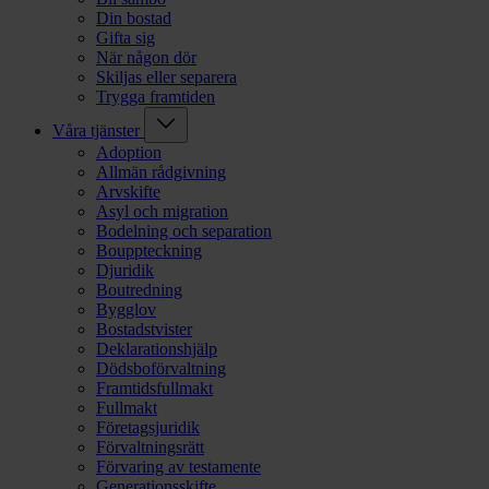
Din bostad
Gifta sig
När någon dör
Skiljas eller separera
Trygga framtiden
Våra tjänster
Adoption
Allmän rådgivning
Arvskifte
Asyl och migration
Bodelning och separation
Bouppteckning
Djuridik
Boutredning
Bygglov
Bostadstvister
Deklarationshjälp
Dödsboförvaltning
Framtidsfullmakt
Fullmakt
Företagsjuridik
Förvaltningsrätt
Förvaring av testamente
Generationsskifte