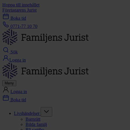
Hoppa till innehållet
Företagarens Jurist
Boka tid
0771-77 10 70
Sök
Logga in
Meny
Logga in
Boka tid
Livshändelser
Barnrätt
Bilda familj
Bli sambo