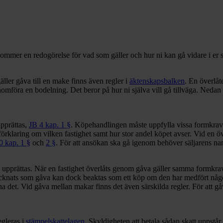
kommer en redogörelse för vad som gäller och hur ni kan gå vidare i er s
äller gåva till en make finns även regler i
äktenskapsbalken
. En överlåt
enomföra en bodelning. Det beror på hur ni själva vill gå tillväga. Nedan
upprättas,
JB 4 kap. 1 §
. Köpehandlingen måste uppfylla vissa formkrav.
förklaring om vilken fastighet samt hur stor andel köpet avser. Vid en ö
0 kap. 1 §
och
2 §
. För att ansökan ska gå igenom behöver säljarens n
ev upprättas. När en fastighet överlåts genom gåva gäller samma formkr
ecknats som gåva kan dock beaktas som ett köp om den har medfört någo
 det. Vid gåva mellan makar finns det även särskilda regler. För att gåv
egleras i
stämpelskattelagen
. Skyldigheten att betala sådan skatt uppstå