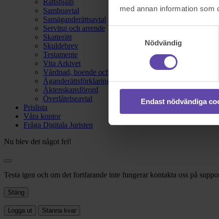
Rättshjälp
med annan information som du 
Samboavtal
Samäganderättsavtal
Servitut och arrende
Samtyckesval
Skatterätt
Nödvändig
Skuldebrev
Testamente
Vita Arkivet
Vårdnad, boende och umgänge
Äganderättsförklaring
Äktenskapsförord
Överlåtelseavtal
Endast nödvändiga co
Prislista
Våra kontor
Fråga Digitala Juristen
Nu blev det något fel!
Testa igen och om det fortfarande inte fungerar kontakta oss på suppor
Stäng
Logga ut
Stanna kvar