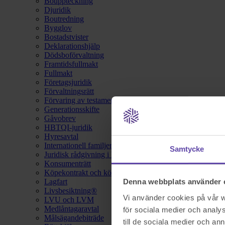
Bouppteckning
Djuridik
Boutredning
Bygglov
Bostadstvister
Deklarationshjälp
Dödsboförvaltning
Framtidsfullmakt
Fullmakt
Företagsjuridik
Förvaltningsrätt
Förvaring av testamente
Generationsskifte
Gåvobrev
HBTQI-juridik
Hyresavtal
Internationell familjerätt
Samtycke
Juridisk rådgivning i hemförsäkring
Konsumenträtt
Köpekontrakt och köpebrev
Lagfart
Denna webbplats använder 
Livsbesiktning®
Vi använder cookies på vår we
LVU och LVM
Medlåntagaravtal
för sociala medier och analys
Målsägandebiträde
till de sociala medier och a