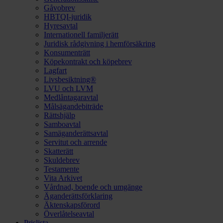
Gåvobrev
HBTQI-juridik
Hyresavtal
Internationell familjerätt
Juridisk rådgivning i hemförsäkring
Konsumenträtt
Köpekontrakt och köpebrev
Lagfart
Livsbesiktning®
LVU och LVM
Medlåntagaravtal
Målsägandebiträde
Rättshjälp
Samboavtal
Samäganderättsavtal
Servitut och arrende
Skatterätt
Skuldebrev
Testamente
Vita Arkivet
Vårdnad, boende och umgänge
Äganderättsförklaring
Äktenskapsförord
Överlåtelseavtal
Prislista