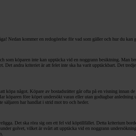
fråga! Nedan kommer en redogörelse för vad som gäller och hur du kan gå
ch som köparen inte kan upptäcka vid en noggrann besiktning. Man brukar t
let. Det andra kriteriet är att felet inte ska ha varit upptäckbart. Det tredje
att köpa något. Köpare av bostadsrätter går ofta på en visning innan de 
Har köparen före köpet undersökt varan eller utan godtagbar anledning un
säljaren har handlat i strid mot tro och heder.
ligga. Det ska röra sig om ett fel vid köptillfället. Detta kriterium borde 
s under golvet, vilket är svårt att upptäcka vid en noggrann undersöknin
n.