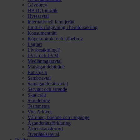
Gåvobrev
HBTQI-juridik
Hyresavtal
Internationell familjerätt
Juridisk rådgivning i hemförsäkring
Konsumenträtt
Köpekontrakt och köpebrev
Lagfart
Livsbesiktning®
LVU och LVM
Medlåntagaravtal
Målsägandebiträde
Rättshjälp
Samboavtal
Samäganderättsavtal
Servitut och arrende
Skatterätt
Skuldebrev
Testamente
Vita Arkivet
Vårdnad, boende och umgänge
Äganderättsförklaring
Äktenskapsförord
Överlåtelseavtal
Prislista