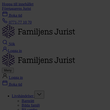
Hoppa till innehållet
Företagarens Jurist
Boka tid
0771-77 10 70
Sök
Logga in
Meny
Logga in
Boka tid
Livshändelser
Barnrätt
Bilda familj
Bli sambo