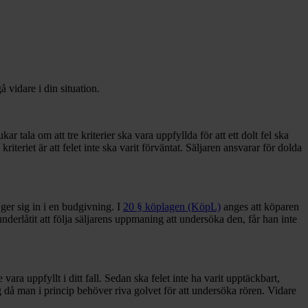
 vidare i din situation.
ala om att tre kriterier ska vara uppfyllda för att ett dolt fel ska
 kriteriet är att felet inte ska varit förväntat. Säljaren ansvarar för dolda
ger sig in i en budgivning. I
20 § köplagen (KöpL)
anges att köparen
derlåtit att följa säljarens uppmaning att undersöka den, får han inte
vara uppfyllt i ditt fall. Sedan ska felet inte ha varit upptäckbart,
g då man i princip behöver riva golvet för att undersöka rören. Vidare