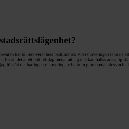
bostadsrättslägenhet?
ehavaren har nu renoverat hela badrummet. Vid renoveringen fann de att a
t, för att det är ett dolt fel. Jag menar att jag inte kan hållas ansvarig 
g förstått det har ingen renovering av badrum gjorts sedan dess och allt