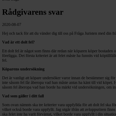
Rådgivarens svar
2020-08-07
Hej och tack för att du vänder dig till oss på Fråga Juristen med din 
Vad är ett dolt fel?
Ett dolt fel är något som finns där redan när köparen köper bostaden o
föreligga. Det första kriteriet är att felet måste ha funnits vid köptillfäl
fel.
Köparens undersökning
Det är vanligt att köpare undersöker varor innan de bestämmer sig för 
inte såsom fel får åberopa vad han måste antas ha känt till vid köpet. 
såsom fel åberopa vad han borde ha märkt vid undersökningen, om inte 
Vad som gäller i ditt fall
Som ovan nämnts ska tre kriterier vara uppfyllda för att dolt fel ska före
vilket också borde vara uppfyllt. Jag utgår ifrån att avloppsrören finn
ska felet inte ha varit förväntat, vilket borde vara uppfyllt i din situatio