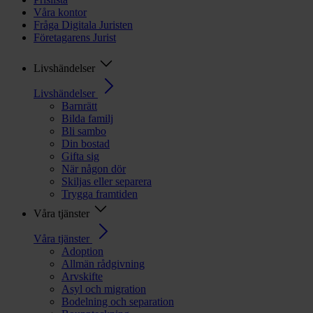
Våra kontor
Fråga Digitala Juristen
Företagarens Jurist
Livshändelser
Livshändelser
Barnrätt
Bilda familj
Bli sambo
Din bostad
Gifta sig
När någon dör
Skiljas eller separera
Trygga framtiden
Våra tjänster
Våra tjänster
Adoption
Allmän rådgivning
Arvskifte
Asyl och migration
Bodelning och separation