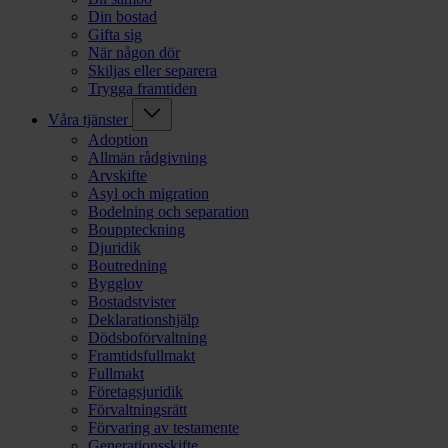
Din bostad
Gifta sig
När någon dör
Skiljas eller separera
Trygga framtiden
Våra tjänster
Adoption
Allmän rådgivning
Arvskifte
Asyl och migration
Bodelning och separation
Bouppteckning
Djuridik
Boutredning
Bygglov
Bostadstvister
Deklarationshjälp
Dödsboförvaltning
Framtidsfullmakt
Fullmakt
Företagsjuridik
Förvaltningsrätt
Förvaring av testamente
Generationsskifte