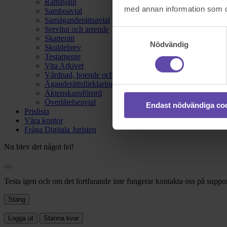
Rättshjälp
med annan information som du 
Samboavtal
Samäganderättsavtal
Servitut och arrende
Samtyckesval
Skatterätt
Nödvändig
Skuldebrev
Testamente
Vita Arkivet
Vårdnad, boende och umgänge
Äganderättsförklaring
Äktenskapsförord
Överlåtelseavtal
Endast nödvändiga co
Prislista
Våra kontor
Fråga Digitala Juristen
Nu blev det något fel!
Testa igen och om det fortfarande inte fungerar kontakta oss på suppor
Stäng
Logga ut
Stanna kvar