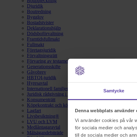
Bouppteckning
Djuridik
Boutredning
Bygglov
Bostadstvister
Deklarationshjälp
Dödsboförvaltning
Framtidsfullmakt
Fullmakt
Företagsjuridik
Förvaltningsrätt
Förvaring av testamente
Generationsskifte
Gåvobrev
HBTQI-juridik
Hyresavtal
Internationell familjerätt
Samtycke
Juridisk rådgivning i hemförsäkring
Konsumenträtt
Köpekontrakt och köpebrev
Lagfart
Denna webbplats använder 
Livsbesiktning®
Vi använder cookies på vår we
LVU och LVM
Medlåntagaravtal
för sociala medier och analys
Målsägandebiträde
till de sociala medier och a