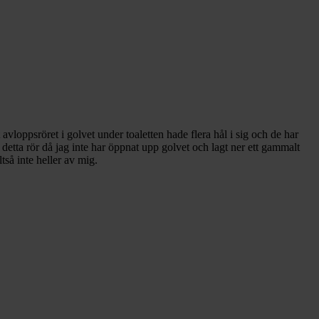
vloppsröret i golvet under toaletten hade flera hål i sig och de har
för detta rör då jag inte har öppnat upp golvet och lagt ner ett gammalt
så inte heller av mig.