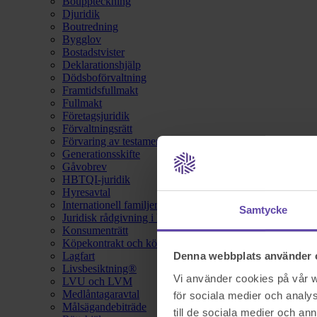
Bouppteckning
Djuridik
Boutredning
Bygglov
Bostadstvister
Deklarationshjälp
Dödsboförvaltning
Framtidsfullmakt
Fullmakt
Företagsjuridik
Förvaltningsrätt
Förvaring av testamente
Generationsskifte
Gåvobrev
HBTQI-juridik
Hyresavtal
Internationell familjerätt
Samtycke
Juridisk rådgivning i hemförsäkring
Konsumenträtt
Köpekontrakt och köpebrev
Lagfart
Denna webbplats använder 
Livsbesiktning®
Vi använder cookies på vår we
LVU och LVM
Medlåntagaravtal
för sociala medier och analys
Målsägandebiträde
till de sociala medier och a