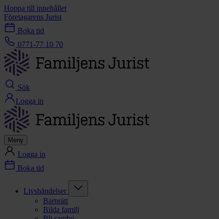
Hoppa till innehållet
Företagarens Jurist
Boka tid
0771-77 10 70
Sök
Logga in
Meny
Logga in
Boka tid
Livshändelser
Barnrätt
Bilda familj
Bli sambo