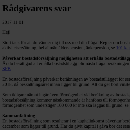
Rådgivarens svar
2017-11-01
Hej!
Stort tack för att du vänder dig till oss med din fråga! Regler om bosta
aktivitetsersättning, hel allmän ålderspension, änkepension, se
101 ka
Påverkar bostadsförsäljning möjligheten att erhålla bostadstilläg
Är du berättigad att erhålla bostadstillägg blir nästa fråga beräknin
SFB
.
En bostadsförsäljning påverkar beräkningen av bostadstillägget för se
2018, då beskattningsåret innan ligger till grund. Att du ger bort vin
Som tidigare nämnt ingår även förmögenhet vid beräkning av bostadsg
bostadsförsäljning kommer nästkommande år hänföras till förmögenhet 
förmögenhet som understiger 100 000 kr inte ska läggas till grund, se
Sammanfattning
En bostadsförsäljning som resulterar i en kapitalinkomst påverkar ber
december som ligger till grund. Har du givit kapital i gåva bör det se