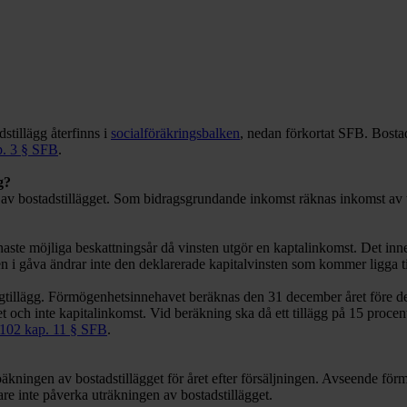
dstillägg återfinns i
socialföräkringsbalken
, nedan förkortat SFB. Bostads
p. 3 § SFB
.
g?
gen av bostadstillägget. Som bidragsgrundande inkomst räknas inkomst av
naste möjliga beskattningsår då vinsten utgör en kaptalinkomst. Det inn
sten i gåva ändrar inte den deklarerade kapitalvinsten som kommer ligga t
tillägg. Förmögenhetsinnehavet beräknas den 31 december året före det
och inte kapitalinkomst. Vid beräkning ska då ett tillägg på 15 procen
102 kap. 11 § SFB
.
öäkningen av bostadstillägget för året efter försäljningen. Avseende fö
nare inte påverka uträkningen av bostadstillägget.