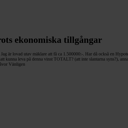
trots ekonomiska tillgångar
rätt. Jag är lovad utav mäklare att få ca 1.500000:-. Har då också en Hy
 att kunna leva på denna vinst TOTALT? (att inte slantarna syns?), annars
gåvor Vänligen