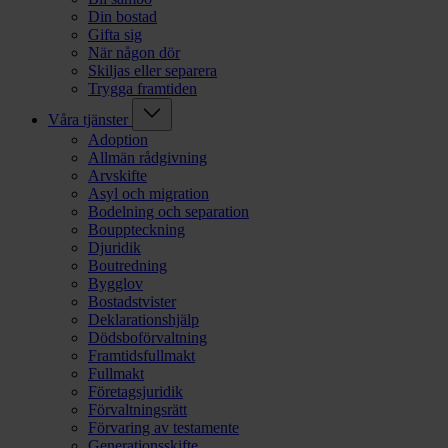
Din bostad
Gifta sig
När någon dör
Skiljas eller separera
Trygga framtiden
Våra tjänster
Adoption
Allmän rådgivning
Arvskifte
Asyl och migration
Bodelning och separation
Bouppteckning
Djuridik
Boutredning
Bygglov
Bostadstvister
Deklarationshjälp
Dödsboförvaltning
Framtidsfullmakt
Fullmakt
Företagsjuridik
Förvaltningsrätt
Förvaring av testamente
Generationsskifte