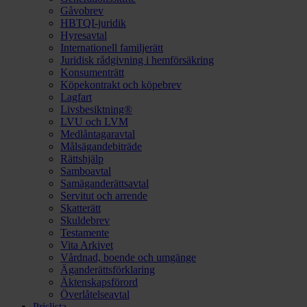
Gåvobrev
HBTQI-juridik
Hyresavtal
Internationell familjerätt
Juridisk rådgivning i hemförsäkring
Konsumenträtt
Köpekontrakt och köpebrev
Lagfart
Livsbesiktning®
LVU och LVM
Medlåntagaravtal
Målsägandebiträde
Rättshjälp
Samboavtal
Samäganderättsavtal
Servitut och arrende
Skatterätt
Skuldebrev
Testamente
Vita Arkivet
Vårdnad, boende och umgänge
Äganderättsförklaring
Äktenskapsförord
Överlåtelseavtal
Prislista