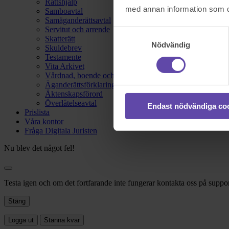
Rättshjälp
med annan information som du 
Samboavtal
Samäganderättsavtal
Servitut och arrende
Samtyckesval
Skatterätt
Nödvändig
Skuldebrev
Testamente
Vita Arkivet
Vårdnad, boende och umgänge
Äganderättsförklaring
Äktenskapsförord
Överlåtelseavtal
Endast nödvändiga co
Prislista
Våra kontor
Fråga Digitala Juristen
Nu blev det något fel!
Testa igen och om det fortfarande inte fungerar kontakta oss på suppor
Stäng
Logga ut
Stanna kvar