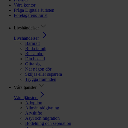
Våra kontor
Fråga Digitala Juristen
Företagarens Jurist
Livshändelser
Livshändelser
Barnrätt
Bilda familj
Bli sambo
Din bostad
Gifta sig
När någon dör
Skiljas eller separera
Trygga framtiden
Våra tjänster
Våra tjänster
Adoption
Allmän rådgivning
Arvskifte
Asyl och migration
Bodelning och separation