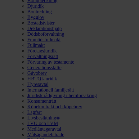
Bouppteckning
Djuridik
Boutredning
Bygglov
Bostadstvister
Deklarationshjälp
Dödsboförvaltning
Framtidsfullmakt
Fullmakt
Företagsjuridik
Förvaltningsrätt
Förvaring av testamente
Generationsskifte
Gåvobrev
HBTQI-juridik
Hyresavtal
Internationell familjerätt
Juridisk rådgivning i hemförsäkring
Konsumenträtt
Köpekontrakt och köpebrev
Lagfart
Livsbesiktning®
LVU och LVM
Medlåntagaravtal
Målsägandebiträde