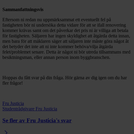
Sammanfattningsvis
Eftersom ni redan nu uppmärksammat ett eventuellt fel på
fastigheten bör ni undersöka detta vidare för att se ifall renovering
kommer krävas samt om det påverkar det pris ni är villiga att betala
för fastigheten. Säljaren har ingen skyldighet att åtgärda detta innan,
men bara för att mäklaren säger att säljaren inte måste göra något åt
det betyder det inte att ni inte kommer behöva/vilja åtgärda
felet/problemet senare. Detta är något ni bör utreda tillsammans med
besiktningsman, eller annan person inom byggbranschen.
Hoppas du fått svar på din fråga. Hör gärna av dig igen om du har
fler frågor!
Fru Justicia
Studentrådgivare Fru Justicia
Se fler av Fru Justicia's svar