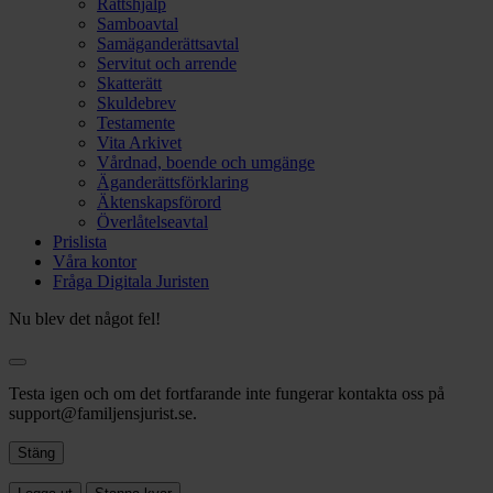
Rättshjälp
Samboavtal
Samäganderättsavtal
Servitut och arrende
Skatterätt
Skuldebrev
Testamente
Vita Arkivet
Vårdnad, boende och umgänge
Äganderättsförklaring
Äktenskapsförord
Överlåtelseavtal
Prislista
Våra kontor
Fråga Digitala Juristen
Nu blev det något fel!
Testa igen och om det fortfarande inte fungerar kontakta oss på
support@familjensjurist.se.
Stäng