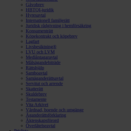
Gåvobrev
HBTQI-juridik
Hyresavtal
Internationell familjerätt
Juridisk rådgivning i hemförsäkring
Konsumenträtt
Köpekontrakt och köpebrev
Lagfart
Livsbesiktning®
LVU och LVM
Medlåntagaravtal
Målsägandebiträde
Rättshjälp
Samboavtal
Samäganderättsavtal
Servitut och arrende
Skatterätt
Skuldebrev
Testamente
Vita Arkivet
Vårdnad, boende och umgänge
Äganderättsförklaring
Äktenskapsförord
Överlåtelseavtal
Prislista