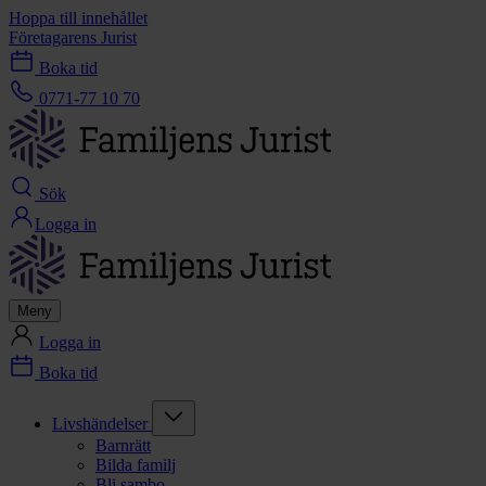
Hoppa till innehållet
Företagarens Jurist
Boka tid
0771-77 10 70
Sök
Logga in
Meny
Logga in
Boka tid
Livshändelser
Barnrätt
Bilda familj
Bli sambo