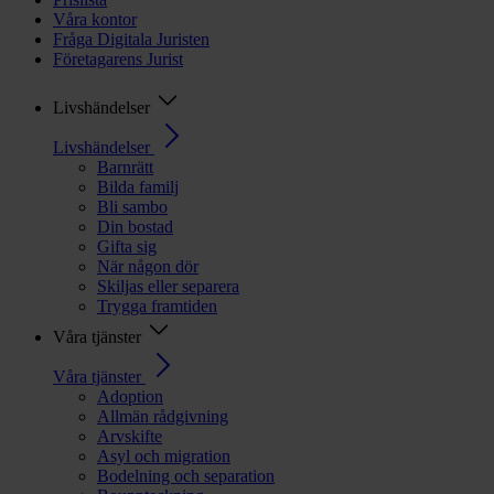
Våra kontor
Fråga Digitala Juristen
Företagarens Jurist
Livshändelser
Livshändelser
Barnrätt
Bilda familj
Bli sambo
Din bostad
Gifta sig
När någon dör
Skiljas eller separera
Trygga framtiden
Våra tjänster
Våra tjänster
Adoption
Allmän rådgivning
Arvskifte
Asyl och migration
Bodelning och separation