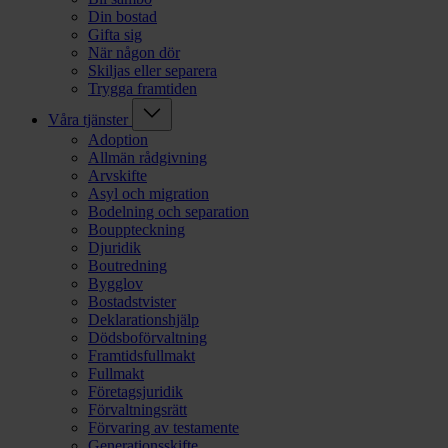
Din bostad
Gifta sig
När någon dör
Skiljas eller separera
Trygga framtiden
Våra tjänster
Adoption
Allmän rådgivning
Arvskifte
Asyl och migration
Bodelning och separation
Bouppteckning
Djuridik
Boutredning
Bygglov
Bostadstvister
Deklarationshjälp
Dödsboförvaltning
Framtidsfullmakt
Fullmakt
Företagsjuridik
Förvaltningsrätt
Förvaring av testamente
Generationsskifte