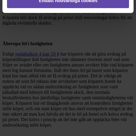
Endast nödvändiga cookies
frågan. Så vad gäller det mäklaren svarade om att det inte behöver
åtgärda det är svaret att det stämmer att säljaren inte måste det, ett
hus kan man sälja i befintligt skicka med skador, mögel osv.
Köparen bör dock få avdrag på priset ifall renoveringar krävs för att
åtgärda eventuella skador.
Åberopa fel i fastigheten
Enligt
jordabalken 4 kap 19 §
har köparen rätt att göra avdrag på
köpeskillingen ifall fastigheten inte stämmer överens med vad som
följer av avtalet eller om fastigheten annars avviker från vad köparen
med fog kunnat förutsätta. Ifall det finns fel på huset som köparen
köpt har man alltså rätt att få avdrag på priset. Det är viktigt att
notera att som fel räknas inte avvikelser som köparen borde ha
upptäckt vid en sådan undersökning av fastigheten som varit
påkallad med hänsyn till fastighetens skick, den normala
beskaffenheten hos jämförliga fastigheter samt omständigheterna vid
köpet. Köparen har ett långtgående ansvar att kontrollera fastigheten
inför köpet, och om man köper ett hus med exempelvis mögel är det
inte säkert att man kan hävda att det är fel på huset och kräva avdrag
på priset. Det krävs i princip att det inte gått att upptäcka felet vid
undersökning inför köpet.