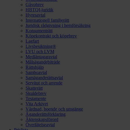
Gåvobrev
HBTQI-juridik
Hyresavtal
Internationell familjerätt
Juridisk rådgivning i hemförsäkring
Konsumenträtt
Köpekontrakt och köpebrev
Lagfart
Livsbesiktning®
LVU och LVM
Medlåntagaravtal
Målsägandebiträde
Rättshjälp
Samboavtal
Samäganderättsavtal
Servitut och arrende
Skatterätt
Skuldebrev
Testamente
Vita Arkivet
Vårdnad, boende och umgänge
Äganderättsförklaring
Äktenskapsförord
Överlåtelseavtal
Prislista