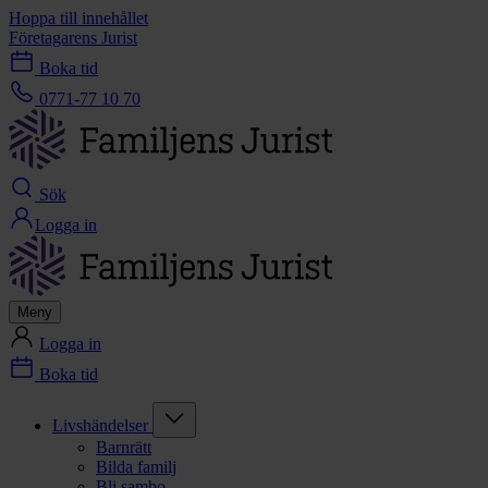
Hoppa till innehållet
Företagarens Jurist
Boka tid
0771-77 10 70
Sök
Logga in
Meny
Logga in
Boka tid
Livshändelser
Barnrätt
Bilda familj
Bli sambo