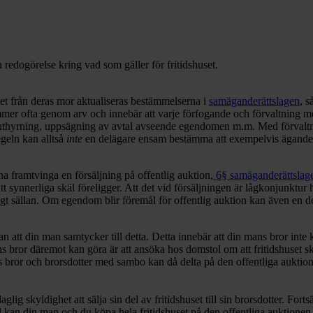
en redogörelse kring vad som gäller för fritidshuset.
vet från deras mor aktualiseras bestämmelserna i
samäganderättslagen
, s
mmer ofta genom arv och innebär att varje förfogande och förvaltning
 uthyrning, uppsägning av avtal avseende egendomen m.m. Med förvalt
geln kan alltså
inte
en delägare ensam bestämma att exempelvis ägander
framtvinga en försäljning på offentlig auktion,
6§ samäganderättslag
synnerliga skäl föreligger. Att det vid försäljningen är lågkonjunktur har 
ldigt sällan. Om egendom blir föremål för offentlig auktion kan även e
 utan att din man samtycker till detta. Detta innebär att din mans bror int
 bror däremot kan göra är att ansöka hos domstol om att fritidshuset ska
ans bror och brorsdotter med sambo kan då delta på den offentliga aukti
aglig skyldighet att sälja sin del av fritidshuset till sin brorsdotter. Fort
all kan din man och du köpa hela fritidshuset på den offentliga auktion