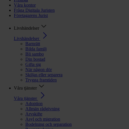
Våra kontor
Fråga Digitala Juristen
Företagarens Jurist
Livshändelser
Livshändelser
Barnrätt
Bilda familj
Bli sambo
Din bostad
Gifta sig
När någon dör
Skiljas eller separera
Trygga framtiden
Våra tjänster
Våra tjänster
Adoption
Allmän rådgivning
Arvskifte
Asyl och migration
Bodelning och separation