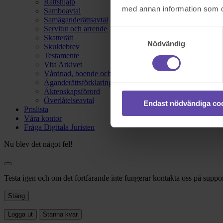
Rättshjälp
med annan information som du 
Samboavtal
Samäganderättsavtal
Servitut och arrende
Samtyckesval
Skatterätt
Nödvändig
Skuldebrev
Testamente
Vita Arkivet
Vårdnad, boende och umgänge
Äganderättsförklaring
Äktenskapsförord
Överlåtelseavtal
Endast nödvändiga co
Prislista
Våra kontor
Fråga Digitala Juristen
Nu blev det något fel!
Testa igen och om det fortfarande inte fungerar kontakta oss på suppor
Stäng
Logga ut
Stanna kvar