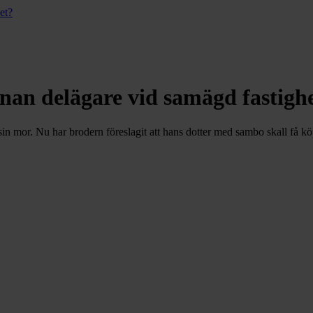
et?
nnan delägare vid samägd fastigh
n mor. Nu har brodern föreslagit att hans dotter med sambo skall få köpa