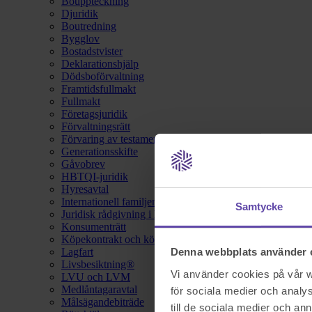
Bouppteckning
Djuridik
Boutredning
Bygglov
Bostadstvister
Deklarationshjälp
Dödsboförvaltning
Framtidsfullmakt
Fullmakt
Företagsjuridik
Förvaltningsrätt
Förvaring av testamente
Generationsskifte
Gåvobrev
HBTQI-juridik
Hyresavtal
Internationell familjerätt
Samtycke
Juridisk rådgivning i hemförsäkring
Konsumenträtt
Köpekontrakt och köpebrev
Lagfart
Denna webbplats använder 
Livsbesiktning®
Vi använder cookies på vår we
LVU och LVM
Medlåntagaravtal
för sociala medier och analys
Målsägandebiträde
till de sociala medier och a