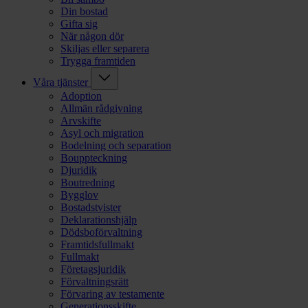
Din bostad
Gifta sig
När någon dör
Skiljas eller separera
Trygga framtiden
Våra tjänster
Adoption
Allmän rådgivning
Arvskifte
Asyl och migration
Bodelning och separation
Bouppteckning
Djuridik
Boutredning
Bygglov
Bostadstvister
Deklarationshjälp
Dödsboförvaltning
Framtidsfullmakt
Fullmakt
Företagsjuridik
Förvaltningsrätt
Förvaring av testamente
Generationsskifte