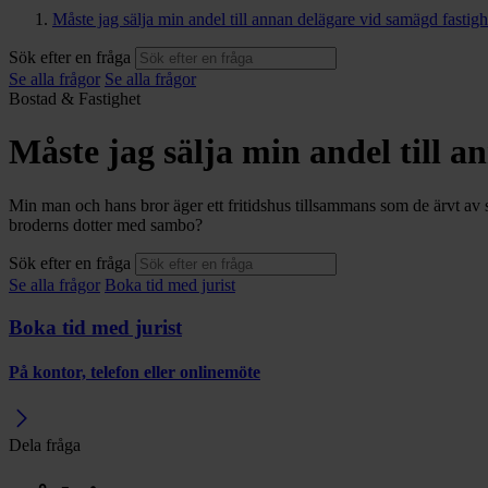
Måste jag sälja min andel till annan delägare vid samägd fastigh
Sök efter en fråga
Se alla frågor
Se alla frågor
Bostad & Fastighet
Måste jag sälja min andel till a
Min man och hans bror äger ett fritidshus tillsammans som de ärvt av si
broderns dotter med sambo?
Sök efter en fråga
Se alla frågor
Boka tid med jurist
Boka tid med jurist
På kontor, telefon eller onlinemöte
Dela fråga