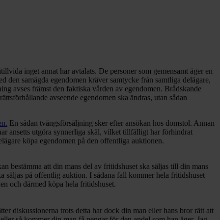
åtillvida inget annat har avtalats. De personer som gemensamt äger en
 med den samägda egendomen kräver samtycke från samtliga delägare,
ning avses främst den faktiska vården av egendomen. Brådskande
ättsförhållande avseende egendomen ska ändras, utan sådan
en.
En sådan tvångsförsäljning sker efter ansökan hos domstol. Annan
ansetts utgöra synnerliga skäl, vilket tillfälligt har förhindrat
n delägare köpa egendomen på den offentliga auktionen.
e kan bestämma att din mans del av fritidshuset ska säljas till din mans
 säljas på offentlig auktion. I sådana fall kommer hela fritidshuset
onen och därmed köpa hela fritidshuset.
sätter diskussionerna trots detta har dock din man eller hans bror rätt att
en eller så kommer din man få pengar för den andel som han äger. Jag