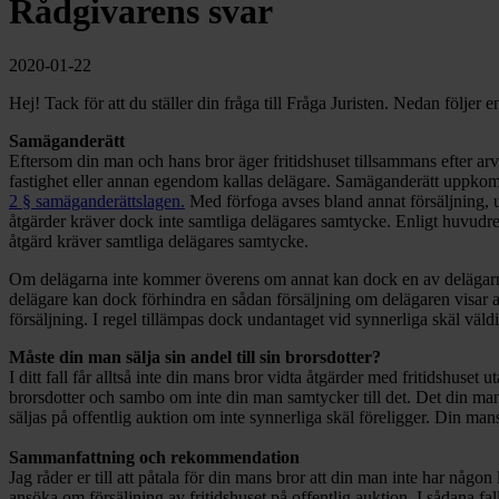
Rådgivarens svar
2020-01-22
Hej! Tack för att du ställer din fråga till Fråga Juristen. Nedan följer 
Samäganderätt
Eftersom din man och hans bror äger fritidshuset tillsammans efter ar
fastighet eller annan egendom kallas delägare. Samäganderätt uppko
2 § samäganderättslagen.
Med förfoga avses bland annat försäljning,
åtgärder kräver dock inte samtliga delägares samtycke. Enligt huvudre
åtgärd kräver samtliga delägares samtycke.
Om delägarna inte kommer överens om annat kan dock en av delägarna 
delägare kan dock förhindra en sådan försäljning om delägaren visar att 
försäljning. I regel tillämpas dock undantaget vid synnerliga skäl vä
Måste din man sälja sin andel till sin brorsdotter?
I ditt fall får alltså inte din mans bror vidta åtgärder med fritidshuset
brorsdotter och sambo om inte din man samtycker till det. Det din mans
säljas på offentlig auktion om inte synnerliga skäl föreligger. Din m
Sammanfattning och rekommendation
Jag råder er till att påtala för din mans bror att din man inte har någon l
ansöka om försäljning av fritidshuset på offentlig auktion. I sådana f