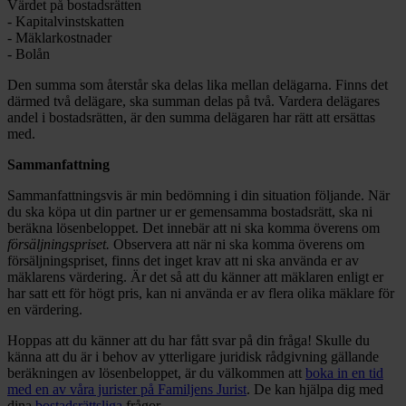
Värdet på bostadsrätten
- Kapitalvinstskatten
- Mäklarkostnader
- Bolån
Den summa som återstår ska delas lika mellan delägarna. Finns det
därmed två delägare, ska summan delas på två. Vardera delägares
andel i bostadsrätten, är den summa delägaren har rätt att ersättas
med.
Sammanfattning
Sammanfattningsvis är min bedömning i din situation följande. När
du ska köpa ut din partner ur er gemensamma bostadsrätt, ska ni
beräkna lösenbeloppet. Det innebär att ni ska komma överens om
försäljningspriset.
Observera att när ni ska komma överens om
försäljningspriset, finns det inget krav att ni ska använda er av
mäklarens värdering. Är det så att du känner att mäklaren enligt er
har satt ett för högt pris, kan ni använda er av flera olika mäklare för
en värdering.
Hoppas att du känner att du har fått svar på din fråga! Skulle du
känna att du är i behov av ytterligare juridisk rådgivning gällande
beräkningen av lösenbeloppet, är du välkommen att
boka in en tid
med en av våra jurister på Familjens Jurist
. De kan hjälpa dig med
dina
bostadsrättsliga
frågor.