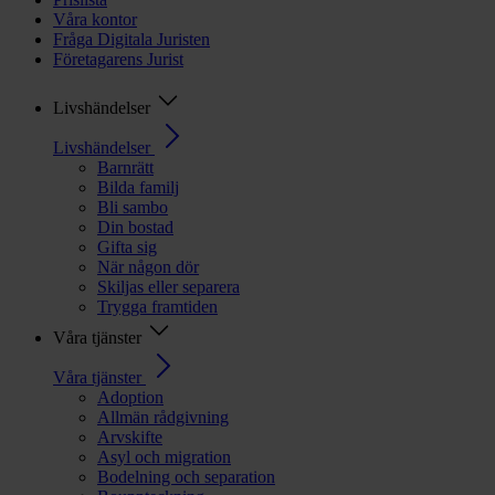
Våra kontor
Fråga Digitala Juristen
Företagarens Jurist
Livshändelser
Livshändelser
Barnrätt
Bilda familj
Bli sambo
Din bostad
Gifta sig
När någon dör
Skiljas eller separera
Trygga framtiden
Våra tjänster
Våra tjänster
Adoption
Allmän rådgivning
Arvskifte
Asyl och migration
Bodelning och separation