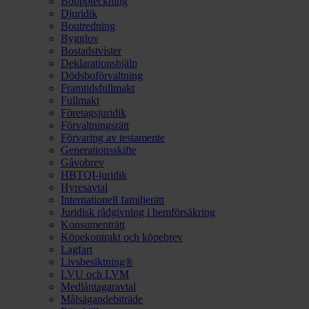
Bouppteckning
Djuridik
Boutredning
Bygglov
Bostadstvister
Deklarationshjälp
Dödsboförvaltning
Framtidsfullmakt
Fullmakt
Företagsjuridik
Förvaltningsrätt
Förvaring av testamente
Generationsskifte
Gåvobrev
HBTQI-juridik
Hyresavtal
Internationell familjerätt
Juridisk rådgivning i hemförsäkring
Konsumenträtt
Köpekontrakt och köpebrev
Lagfart
Livsbesiktning®
LVU och LVM
Medlåntagaravtal
Målsägandebiträde