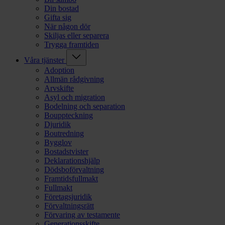
Din bostad
Gifta sig
När någon dör
Skiljas eller separera
Trygga framtiden
Våra tjänster
Adoption
Allmän rådgivning
Arvskifte
Asyl och migration
Bodelning och separation
Bouppteckning
Djuridik
Boutredning
Bygglov
Bostadstvister
Deklarationshjälp
Dödsboförvaltning
Framtidsfullmakt
Fullmakt
Företagsjuridik
Förvaltningsrätt
Förvaring av testamente
Generationsskifte