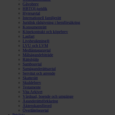
Gåvobrev
HBTQI-juridik
Hyresavtal
Internationell familjerätt
Juridisk rådgivning i hemförsäkring
Konsumenträtt
Köpekontrakt och köpebrev
Lagfart
Livsbesiktning®
LVU och LVM
Medlåntagaravtal
Målsägandebiträde
Rättshjälp
Samboavtal
Samäganderättsavtal
Servitut och arrende
Skatterätt
Skuldebrev
Testamente
Vita Arkivet
Vårdnad, boende och umgänge
Äganderättsförklaring
Äktenskapsförord
Överlåtelseavtal
Prislista