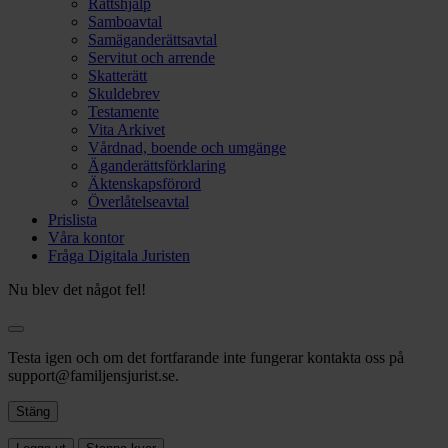
Rättshjälp
Samboavtal
Samäganderättsavtal
Servitut och arrende
Skatterätt
Skuldebrev
Testamente
Vita Arkivet
Vårdnad, boende och umgänge
Äganderättsförklaring
Äktenskapsförord
Överlåtelseavtal
Prislista
Våra kontor
Fråga Digitala Juristen
Nu blev det något fel!
Testa igen och om det fortfarande inte fungerar kontakta oss på
support@familjensjurist.se.
Stäng