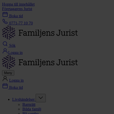
Hoppa till innehållet
Företagarens Jurist
Boka tid
0771-77 10 70
Sök
Logga in
Meny
Logga in
Boka tid
Livshändelser
Barnrätt
Bilda familj
Bli sambo