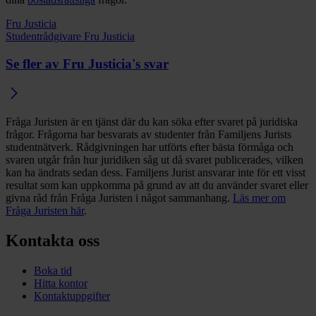
Fru Justicia
Studentrådgivare Fru Justicia
Se fler av Fru Justicia's svar
Fråga Juristen är en tjänst där du kan söka efter svaret på juridiska
frågor. Frågorna har besvarats av studenter från Familjens Jurists
studentnätverk. Rådgivningen har utförts efter bästa förmåga och
svaren utgår från hur juridiken såg ut då svaret publicerades, vilken
kan ha ändrats sedan dess. Familjens Jurist ansvarar inte för ett visst
resultat som kan uppkomma på grund av att du använder svaret eller
givna råd från Fråga Juristen i något sammanhang.
Läs mer om
Fråga Juristen här
.
Kontakta oss
Boka tid
Hitta kontor
Kontaktuppgifter