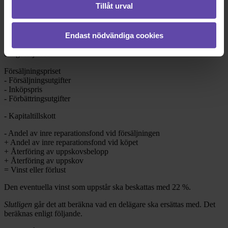
Tillåt urval
bostadsrätten.
Det
första steget
är att delägarna kommer överens om bostadsrättens
Endast nödvändiga cookies
värde, vilket med fördel görs med hjälp av en auktoriserad mäklare.
Det
andra steget
är att beräkna kapitalvinstskatten. Den beräknas
enligt följande:
Försäljningspriset
- Försäljningsutgifter
- Inköpspris
- Förbättringsutgifter
- Kapitaltillskott
- Andel av inre reparationsfond vid försäljningen
+ Andel av inre reparationsfond vid köpet
+ Återföring av uppskovsbelopp
+ Återföring av uppskov
= Vinst eller förlust
Den eventuella vinst som uppstår ska beskattas med 22 %.
Slutligen
går det att beräkna vad en delägare ska ersättas med. Det
beräknas enligt följande.