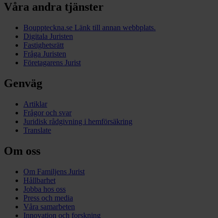
Våra andra tjänster
Bouppteckna.se
Länk till annan webbplats.
Digitala Juristen
Fastighetsrätt
Fråga Juristen
Företagarens Jurist
Genväg
Artiklar
Frågor och svar
Juridisk rådgivning i hemförsäkring
Translate
Om oss
Om Familjens Jurist
Hållbarhet
Jobba hos oss
Press och media
Våra samarbeten
Innovation och forskning