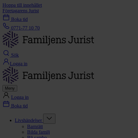
Hoppa till innehållet
Företagarens Jurist
Boka tid
0771-77 10 70
Sök
Logga in
Meny
Logga in
Boka tid
Livshändelser
Barnrätt
Bilda familj
Bli sambo