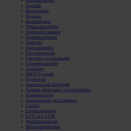
Bouppteckning
Djuridik
Boutredning
Bygglov
Bostadstvister
Deklarationshjälp
Dödsboförvaltning
Framtidsfullmakt
Fullmakt
Företagsjuridik
Förvaltningsrätt
Förvaring av testamente
Generationsskifte
Gåvobrev
HBTQI-juridik
Hyresavtal
Internationell familjerätt
Juridisk rådgivning i hemförsäkring
Konsumenträtt
Köpekontrakt och köpebrev
Lagfart
Livsbesiktning®
LVU och LVM
Medlåntagaravtal
Målsägandebiträde