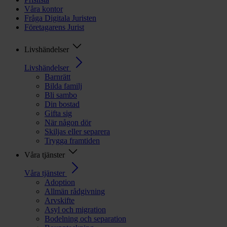
Våra kontor
Fråga Digitala Juristen
Företagarens Jurist
Livshändelser
Livshändelser
Barnrätt
Bilda familj
Bli sambo
Din bostad
Gifta sig
När någon dör
Skiljas eller separera
Trygga framtiden
Våra tjänster
Våra tjänster
Adoption
Allmän rådgivning
Arvskifte
Asyl och migration
Bodelning och separation