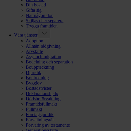
Din bostad
Gifta sig
När någon dör
Skiljas eller separera
Trygga framtiden
Våra tjänster
Adoption
Allmän rådgivning
Arvskifte
Asyl och migration
Bodelning och separation
Bouppteckning
Djuridik
Boutredning
Bygglov
Bostadstvister
Deklarationshjälp
Dödsboförvaltning
Framtidsfullmakt
Fullmakt
Företagsjuridik
Förvaltningsrätt
Förvaring av testamente
Generationsskifte