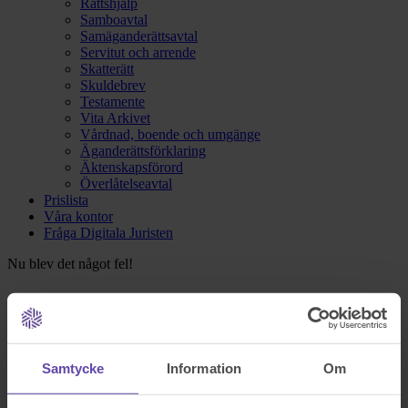
Rättshjälp
Samboavtal
Samäganderättsavtal
Servitut och arrende
Skatterätt
Skuldebrev
Testamente
Vita Arkivet
Vårdnad, boende och umgänge
Äganderättsförklaring
Äktenskapsförord
Överlåtelseavtal
Prislista
Våra kontor
Fråga Digitala Juristen
Nu blev det något fel!
Testa igen och om det fortfarande inte fungerar kontakta oss på
support@familjensjurist.se.
Samtycke
Information
Om
Stäng