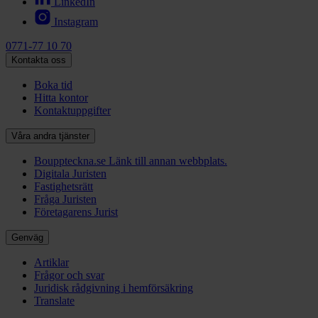
LinkedIn
Instagram
0771-77 10 70
Kontakta oss
Boka tid
Hitta kontor
Kontaktuppgifter
Våra andra tjänster
Bouppteckna.se
Länk till annan webbplats.
Digitala Juristen
Fastighetsrätt
Fråga Juristen
Företagarens Jurist
Genväg
Artiklar
Frågor och svar
Juridisk rådgivning i hemförsäkring
Translate