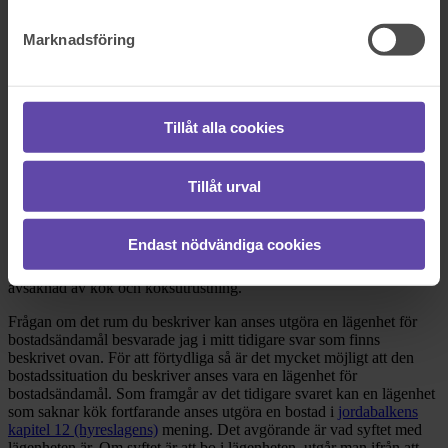
Dela fråga
Marknadsföring
Rådgivarens svar
Tillåt alla cookies
2019-09-12
Hej! Tack för att du vänder dig till Fråga Juristen med din fråga. Ett
svar följer här nedan.
Tillåt urval
Bostadslägenhet
Endast nödvändiga cookies
Vad gäller tillämpliga regler hänvisar jag till mitt tidigare svar den 8
september 2019 med rubriken Hyreslagens tillämplighet trots
avsaknad av kök och köksutrustning.
Frågan om det rum du beskriver kan anses utgöra en lägenhet för
bostadsändamål besvarade jag i mitt tidigare svar som finns
beskrivet ovan. För att förtydliga så är det mycket möjligt att den
bostadssituation du beskriver anses vara en lägenhet för
bostadsändamål. Som framgår av det tidigare svaret kan en lägenhet
som saknar kök fortfarande anses utgöra en bostad i
jordabalkens
kapitel 12 (hyreslagens)
mening. Det avgörande är vad syftet med
lägenheten är. Om syftet är att bo i lägenheten, utgår man ifrån att