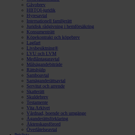
Gåvobrev
HBTQI-juridik
Hyresavtal
Internationell familjerätt
Juridisk rådgivning i hemförsäkring
Konsumenträtt
Köpekontrakt och köpebrev
Lagfart
Livsbesiktning®
LVU och LVM
Medlåntagaravtal
Målsägandebiträde
Rättshjälp
Samboavtal
Samäganderättsavtal
Servitut och arrende
Skatterätt
Skuldebrev
Testamente
Vita Arkivet
Vårdnad, boende och umgänge
Äganderättsförklaring
Äktenskapsförord
Överlåtelseavtal
Prislista