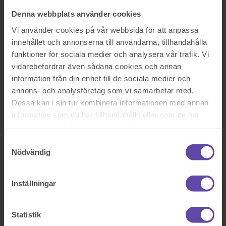
Logga ut
Stanna kvar
Denna webbplats använder cookies
Krav på bostadsändamål för hyreslagen tillämplighet
Vi använder cookies på vår webbsida för att anpassa
Sök efter en fråga
innehållet och annonserna till användarna, tillhandahålla
Se alla frågor
Se alla frågor
funktioner för sociala medier och analysera vår trafik. Vi
Bostad & Fastighet
vidarebefordrar även sådana cookies och annan
Krav på bostadsändamål för
information från din enhet till de sociala medier och
annons- och analysföretag som vi samarbetar med.
hyreslagen tillämplighet
Dessa kan i sin tur kombinera informationen med annan
information som du har tillhandahållit eller som de har
Är det ett bostadsändamål (1 rum och hygienutrymme)om rummet
samlat in när du har använt deras tjänster.
inte har kök/köksutrustning och inte heller omfattas av något
gemensamt kök? .
Samtyckesval
Nödvändig
Sök efter en fråga
Se alla frågor
Boka tid med jurist
Inställningar
Boka tid med jurist
På kontor, telefon eller onlinemöte
Statistik