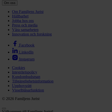
Om oss
Om Familjens Jurist
Hållbarhet
Jobba hos oss
Press och media
Våra samarbeten
Innovation och forskning
Facebook
LinkedIn
Instagram
Cookies
Integritetspolicy
Kundombudsman
Tillgänglighetsinformation
Upphovsrätt
Visselblåsarfunktion
© 2026 Familjens Jurist
Välkommen till Familjens Jurist!