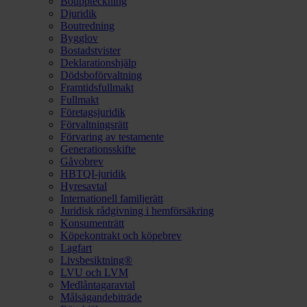
Bouppteckning
Djuridik
Boutredning
Bygglov
Bostadstvister
Deklarationshjälp
Dödsboförvaltning
Framtidsfullmakt
Fullmakt
Företagsjuridik
Förvaltningsrätt
Förvaring av testamente
Generationsskifte
Gåvobrev
HBTQI-juridik
Hyresavtal
Internationell familjerätt
Juridisk rådgivning i hemförsäkring
Konsumenträtt
Köpekontrakt och köpebrev
Lagfart
Livsbesiktning®
LVU och LVM
Medlåntagaravtal
Målsägandebiträde