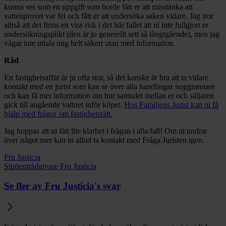
kunna ses som en uppgift som borde fått er att misstänka att
vattenprovet var fel och fått er att undersöka saken vidare. Jag tror
alltså att det finns en viss risk i det här fallet att ni inte fullgjort er
undersökningsplikt (den är ju generellt sett så långtgående), men jag
vågar inte uttala mig helt säkert utan med information.
Råd
En fastighetsaffär är ju ofta stor, så det kanske är bra att ta vidare
kontakt med en jurist som kan se över alla handlingar noggrannare
och kan få mer information om hur samtalet mellan er och säljaren
gick till angående vattnet inför köpet.
Hos Familjens Jurist kan ni få
hjälp med frågor om fastighetsrätt.
Jag hoppas att ni fått lite klarhet i frågan i alla fall! Om ni undrar
över något mer kan ni alltid ta kontakt med Fråga Juristen igen.
Fru Justicia
Studentrådgivare Fru Justicia
Se fler av Fru Justicia's svar