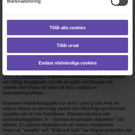
Marknadsföring
2020-09-08
Hej och tack för att ni vänder er till Fråga Juristen med er fråga!
Nedan följer en redogörelse för vad som gäller i ert fall.
Tillåt alla cookies
Hur är förhållandet mellan köparens undersökningsplikt och
säljarens upplysningsplikt?
Köparen har en undersökningsplikt för fel i fastigheten hen
Tillåt urval
köper. Det innebär att en avvikelse som köparen borde ha upptäckt
vid en sådan undersökning av fastigheten som varit påkallad med
hänsyn till
fastighetens skick, den normala beskaffenheten hos
Endast nödvändiga cookies
jämförliga fastigheter
samt
omständigheterna vid köpet
inte är fel
som kan göras gällande mot säljaren om de upptäcks senare (
4 kap.
19 § 2 st. jordabalken
). Köparens undersökningsplikt är generellt
sett väldigt långtgående och när det gäller just brunnar och
vattenkvalité brukar det anses att detta omfattas av
undersökningsplikten.
Köparens undersökningsplikt kan dock i princip falla bort om
säljaren lämnar en uttrycklig garanti eller tillräckligt specificerade
uppgifter om ett visst förhållande. Däremot påverkas inte
undersökningsplikten av "allmänna lovprisande uttalanden" från
säljaren. En säljares uttalanden om att vattnet i fastighetens
brunn var "utmärkt" och "friskt och kallt" har Högsta domstolen inte