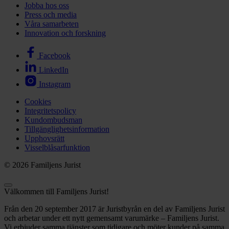
Jobba hos oss
Press och media
Våra samarbeten
Innovation och forskning
Facebook
LinkedIn
Instagram
Cookies
Integritetspolicy
Kundombudsman
Tillgänglighetsinformation
Upphovsrätt
Visselblåsarfunktion
© 2026 Familjens Jurist
Välkommen till Familjens Jurist!
Från den 20 september 2017 är Juristbyrån en del av Familjens Jurist
och arbetar under ett nytt gemensamt varumärke – Familjens Jurist.
Vi erbjuder samma tjänster som tidigare och möter kunder på samma