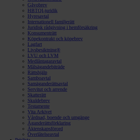
Gåvobrev
HBTQI-juridik
Hyresavtal
Internationell familjerätt
Juridisk rådgivning i hemförsäkring
Konsumenträtt
Köpekontrakt och köpebrev
Lagfart
Livsbesiktning®
LVU och LVM
Medlåntagaravtal
Målsägandebiträde
Rättshjälp
Samboavtal
Samäganderättsavtal
Servitut och arrende
Skatterätt
Skuldebrev
Testamente
Vita Arkivet
Vårdnad, boende och umgänge
Äganderättsförklaring
Äktenskapsförord
Överlåtelseavtal
Prislista