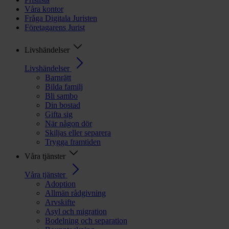
Våra kontor
Fråga Digitala Juristen
Företagarens Jurist
Livshändelser
Livshändelser
Barnrätt
Bilda familj
Bli sambo
Din bostad
Gifta sig
När någon dör
Skiljas eller separera
Trygga framtiden
Våra tjänster
Våra tjänster
Adoption
Allmän rådgivning
Arvskifte
Asyl och migration
Bodelning och separation