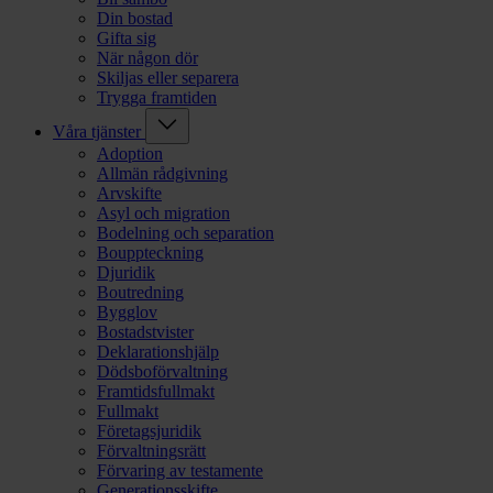
Din bostad
Gifta sig
När någon dör
Skiljas eller separera
Trygga framtiden
Våra tjänster
Adoption
Allmän rådgivning
Arvskifte
Asyl och migration
Bodelning och separation
Bouppteckning
Djuridik
Boutredning
Bygglov
Bostadstvister
Deklarationshjälp
Dödsboförvaltning
Framtidsfullmakt
Fullmakt
Företagsjuridik
Förvaltningsrätt
Förvaring av testamente
Generationsskifte