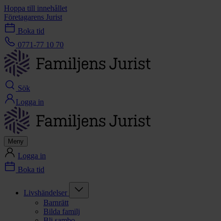
Hoppa till innehållet
Företagarens Jurist
Boka tid
0771-77 10 70
Sök
Logga in
Meny
Logga in
Boka tid
Livshändelser
Barnrätt
Bilda familj
Bli sambo