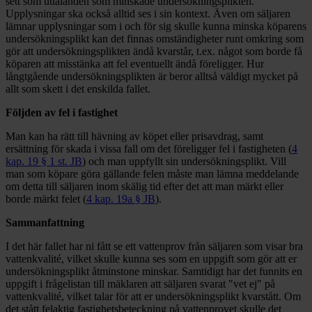
sett som uttalanden som minskade undersökningsplikten.
Upplysningar ska också alltid ses i sin kontext. Även om säljaren
lämnar upplysningar som i och för sig skulle kunna minska köparens
undersökningsplikt kan det finnas omständigheter runt omkring som
gör att undersökningsplikten ändå kvarstår, t.ex. något som borde få
köparen att misstänka att fel eventuellt ändå föreligger. Hur
långtgående undersökningsplikten är beror alltså väldigt mycket på
allt som skett i det enskilda fallet.
Följden av fel i fastighet
Man kan ha rätt till hävning av köpet eller prisavdrag, samt
ersättning för skada i vissa fall om det föreligger fel i fastigheten (
4
kap. 19 § 1 st. JB
) och man uppfyllt sin undersökningsplikt. Vill
man som köpare göra gällande felen måste man lämna meddelande
om detta till säljaren inom skälig tid efter det att man märkt eller
borde märkt felet (
4 kap. 19a § JB
).
Sammanfattning
I det här fallet har ni fått se ett vattenprov från säljaren som visar bra
vattenkvalité, vilket skulle kunna ses som en uppgift som gör att er
undersökningsplikt åtminstone minskar. Samtidigt har det funnits en
uppgift i frågelistan till mäklaren att säljaren svarat "vet ej" på
vattenkvalité, vilket talar för att er undersökningsplikt kvarstått. Om
det stått felaktig fastighetsbeteckning på vattenprovet skulle det