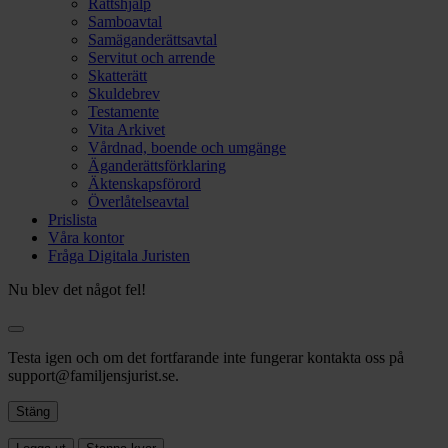
Rättshjälp
Samboavtal
Samäganderättsavtal
Servitut och arrende
Skatterätt
Skuldebrev
Testamente
Vita Arkivet
Vårdnad, boende och umgänge
Äganderättsförklaring
Äktenskapsförord
Överlåtelseavtal
Prislista
Våra kontor
Fråga Digitala Juristen
Nu blev det något fel!
Testa igen och om det fortfarande inte fungerar kontakta oss på
support@familjensjurist.se.
Stäng