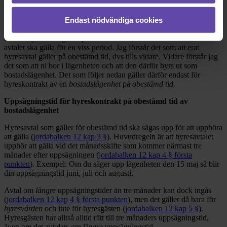
Lag och utgångspunkter
Endast nödvändiga cookies
Frågor om hyra regleras i
jordabalkens 12 kap
, även kallat
”hyreslagen”. Ett hyresavtal kan gälla för bestämd eller obestämd
tid. Ett hyresavtal gäller på obestämd tid, om det inte avtalats att
avtalet ska gälla för en viss period. Jag förstår det som att erat
hyresavtal gäller på obestämd tid, dvs tills vidare. Vidare förstår jag
det som att ni bor i lägenheten och att den därför hyrs ut som
bostadslägenhet. Det som följer nedan gäller därför endast för
hyreskontrakt av en
bostadslägenhet
på
obestämd tid
.
Uppsägningstid för hyreskontrakt på obestämd tid av
bostadslägenhet
Hyresavtal som gäller för obestämd tid ska sägas upp för att upphöra
att gälla (
jordabalken 12 kap 3 §
). Huvudregeln är att hyresavtalet
upphör att gälla vid det månadsskifte som kommer närmast tre
månader efter uppsägningen (
jordabalken 12 kap 4 § första
punkten
). Exempel: Om du säger upp lägenheten den 15 maj så blir
din uppsägningstid juni, juli och augusti.
Avtal om
längre
uppsägningstider än tre månader kan dock ingås
(
jordabalken 12 kap 4 § första punkten
), men det gäller då bara för
hyresvärden
och inte för hyresgästen (
jordabalken 12 kap 5 §
).
Hyresgästen har alltså alltid rätt till tre månaders uppsägningstid,
även om det avtalats om längre uppsägningstid.