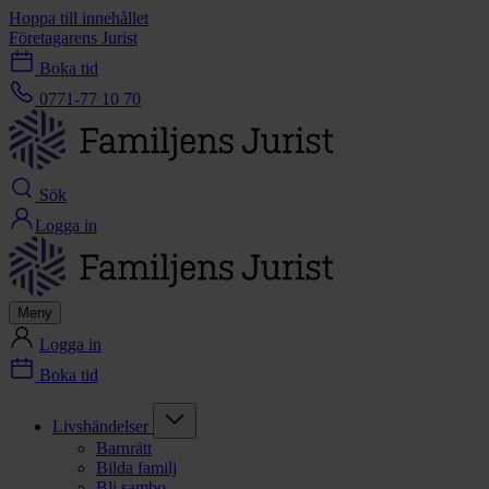
Hoppa till innehållet
Företagarens Jurist
Boka tid
0771-77 10 70
Sök
Logga in
Meny
Logga in
Boka tid
Livshändelser
Barnrätt
Bilda familj
Bli sambo