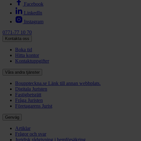
Facebook
LinkedIn
Instagram
0771-77 10 70
Kontakta oss
Boka tid
Hitta kontor
Kontaktuppgifter
Våra andra tjänster
Bouppteckna.se
Länk till annan webbplats.
Digitala Juristen
Fastighetsrätt
Fråga Juristen
Företagarens Jurist
Genväg
Artiklar
Frågor och svar
Juridisk rådgivning i hemförsäkring