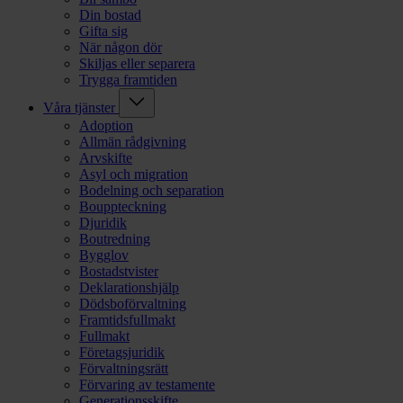
Din bostad
Gifta sig
När någon dör
Skiljas eller separera
Trygga framtiden
Våra tjänster
Adoption
Allmän rådgivning
Arvskifte
Asyl och migration
Bodelning och separation
Bouppteckning
Djuridik
Boutredning
Bygglov
Bostadstvister
Deklarationshjälp
Dödsboförvaltning
Framtidsfullmakt
Fullmakt
Företagsjuridik
Förvaltningsrätt
Förvaring av testamente
Generationsskifte