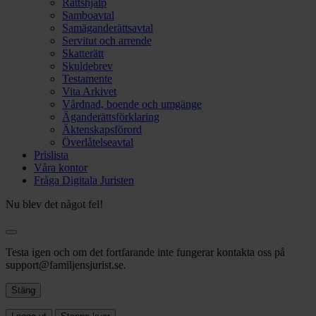
Rättshjälp
Samboavtal
Samäganderättsavtal
Servitut och arrende
Skatterätt
Skuldebrev
Testamente
Vita Arkivet
Vårdnad, boende och umgänge
Äganderättsförklaring
Äktenskapsförord
Överlåtelseavtal
Prislista
Våra kontor
Fråga Digitala Juristen
Nu blev det något fel!
Testa igen och om det fortfarande inte fungerar kontakta oss på
support@familjensjurist.se.
Stäng