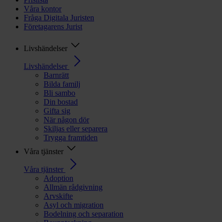
Våra kontor
Fråga Digitala Juristen
Företagarens Jurist
Livshändelser
Livshändelser
Barnrätt
Bilda familj
Bli sambo
Din bostad
Gifta sig
När någon dör
Skiljas eller separera
Trygga framtiden
Våra tjänster
Våra tjänster
Adoption
Allmän rådgivning
Arvskifte
Asyl och migration
Bodelning och separation