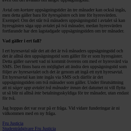
Avtal om
kortare
uppsägningstider än tre månader kan också ingås,
men detta gäller bara för
hyresgästen
och inte för hyresvärden.
Exempel: Om det står två månaders uppsägningstid i avtalet så kan
hyresgästen säga upp avtalet på två månader, medan hyresvärden
fortfarande har den lagstadgade uppsägningstiden om tre månader.
Vad gäller i ert fall?
I ert hyresavtal står det att det är två månaders uppsägningstid och
det är alltså den uppsägningstid som gäller för er som hyresgäster.
Detta gäller oavsett vad ni kommit överens om med er hyresvärd via
SMS. Det finns bara en möjlighet att ändra den uppsägningstid som
följer av hyresavtalet och det är genom att ingå ett nytt hyresavtal.
Ett hyresavtal kan inte ingås via SMS och därför är det
uppsägningstiden om två månader som gäller. Under förutsättning
att ni
säger upp avtalet två månader innan
det datumet ni vill flytta
ut så blir ni alltså
inte
betalningsskyldiga för tre månader, utan endast
för två.
Jag hoppas det var svar på er fråga. Vid vidare funderingar är ni
välkommen med en ny fråga.
Fru Justicia
Studentrådgivare Fru Justicia