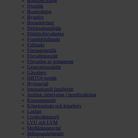
Bouppteckning
Djuridik
Boutredning
Bygglov
Bostadstvister
Deklarationshjälp
Dödsboförvaltning
Framtidsfullmakt
Fullmakt
Företagsjuridik
Förvaltningsrätt
Förvaring av testamente
Generationsskifte
Gåvobrev
HBTQI-juridik
Hyresavtal
Internationell familjerätt
Juridisk rådgivning i hemförsäkring
Konsumenträtt
Köpekontrakt och köpebrev
Lagfart
Livsbesiktning®
LVU och LVM
Medlåntagaravtal
Målsägandebiträde