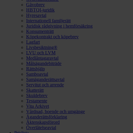
Gåvobrev
HBTQI-juridik
Hyresavtal
Internationell familjerätt
Juridisk rådgivning i hemförsäkring
Konsumenträtt
Köpekontrakt och köpebrev
Lagfart
Livsbesiktning®
LVU och LVM
Medlåntagaravtal
Målsägandebiträde
Rättshjälp
Samboavtal
Samäganderättsavtal
Servitut och arrende
Skatterätt
Skuldebrev
Testamente
Vita Arkivet
Vårdnad, boende och umgänge
Äganderättsförklaring
Äktenskapsförord
Överlåtelseavtal
Prislista